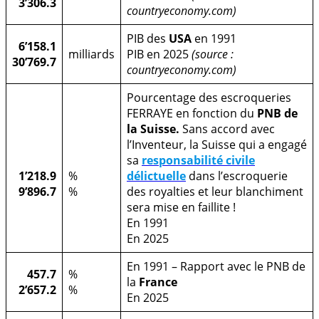
3’306.3
countryeconomy.com)
PIB des
USA
en 1991
6’158.1
milliards
PIB en 2025
(source :
30’769.7
countryeconomy.com)
Pourcentage des escroqueries
FERRAYE en fonction du
PNB de
la Suisse.
Sans accord avec
l’Inventeur, la Suisse qui a engagé
sa
responsabilité civile
1’218.9
%
délictuelle
dans l’escroquerie
9’896.7
%
des royalties et leur blanchiment
sera mise en faillite !
En 1991
En 2025
En 1991 – Rapport avec le PNB de
457.7
%
la
France
2’657.2
%
En 2025