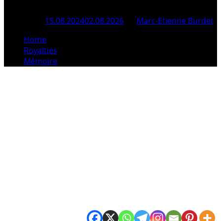
Posted On
15.08.2024
02.08.2026
By
Marc-Etienne Burdet
Home
Royalties
Mémoire