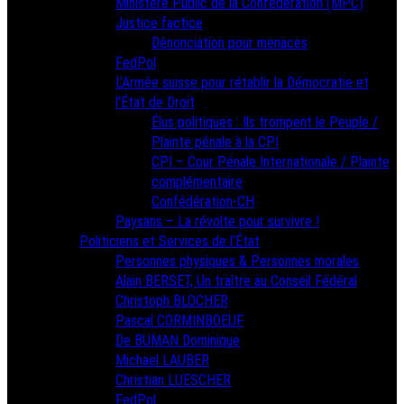
Ministère Public de la Confédération (MPC)
Justice factice
Dénonciation pour menaces
FedPol
L’Armée suisse pour rétablir la Démocratie et
l’État de Droit
Élus politiques : Ils trompent le Peuple /
Plainte pénale à la CPI
CPI – Cour Pénale Internationale / Plainte
complémentaire
Confédération-CH
Paysans – La révolte pour survivre !
Politiciens et Services de l’État
Personnes physiques & Personnes morales
Alain BERSET, Un traître au Conseil Fédéral
Christoph BLOCHER
Pascal CORMINBOEUF
De BUMAN Dominique
Michael LAUBER
Christian LUESCHER
FedPol