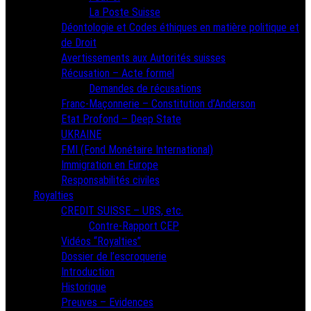
La Poste Suisse
Déontologie et Codes éthiques en matière politique et
de Droit
Avertissements aux Autorités suisses
Récusation – Acte formel
Demandes de récusations
Franc-Maçonnerie – Constitution d’Anderson
Etat Profond – Deep State
UKRAINE
FMI (Fond Monétaire International)
Immigration en Europe
Responsabilités civiles
Royalties
CREDIT SUISSE – UBS, etc.
Contre-Rapport CEP
Vidéos “Royalties”
Dossier de l’escroquerie
Introduction
Historique
Preuves – Evidences