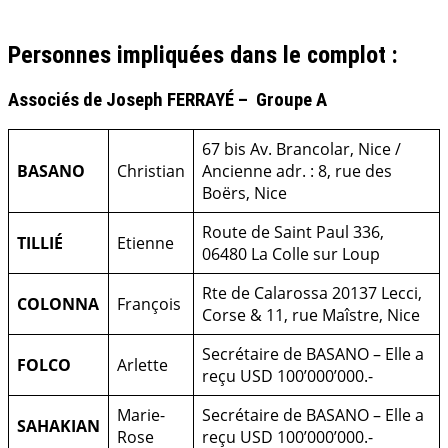
.
Personnes impliquées dans le complot :
Associés de Joseph FERRAYÉ – Groupe A
67 bis Av. Brancolar, Nice /
BASANO
Christian
Ancienne adr. : 8, rue des
Boërs, Nice
Route de Saint Paul 336,
TILLIÉ
Etienne
06480 La Colle sur Loup
Rte de Calarossa
20137 Lecci,
COLONNA
François
Corse & 11, rue Maîstre, Nice
Secrétaire de BASANO – Elle a
FOLCO
Arlette
reçu USD 100’000’000.-
Marie-
Secrétaire de BASANO – Elle a
SAHAKIAN
Rose
reçu USD 100’000’000.-