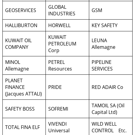
GLOBAL
GEOSERVICES
GSM
INDUSTRIES
HALLIBURTON
HORWELL
KEY SAFETY
KUWAIT
KUWAIT OIL
LEUNA
PETROLEUM
COMPANY
Allemagne
Corp
MINOL
PETREL
PIPELINE
Allemagne
Resources
SERVICES
PLANET
FINANCE
PRIDE
RED ADAIR Co
(Jacques ATTALI)
TAMOIL SA (Oil
SAFETY BOSS
SOFREMI
Capital Ltd)
VIVENDI
WILD WELL
TOTAL FINA ELF
Universal
CONTROL Etc.