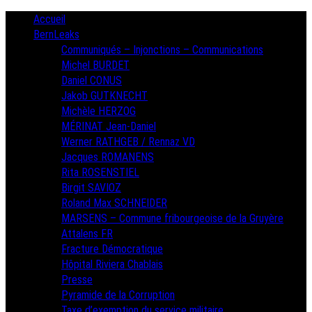
Skip
Primary
Accueil
Menu
to
BernLeaks
content
Communiqués – Injonctions – Communications
Michel BURDET
Daniel CONUS
Jakob GUTKNECHT
Michèle HERZOG
MÉRINAT Jean-Daniel
Werner RATHGEB / Rennaz VD
Jacques ROMANENS
Rita ROSENSTIEL
Birgit SAVIOZ
Roland Max SCHNEIDER
MARSENS – Commune fribourgeoise de la Gruyère
Attalens FR
Fracture Démocratique
Hôpital Riviera Chablais
Presse
Pyramide de la Corruption
Taxe d’exemption du service militaire