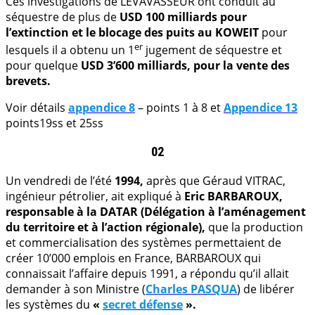
Ces investigations de LEVAVASSEUR ont conduit au
séquestre de plus de
USD 100 milliards pour
l’extinction et le blocage des puits au KOWEIT
pour
er
lesquels il a obtenu un 1
jugement de séquestre et
pour quelque
USD 3’600 milliards, pour la vente des
brevets.
Voir détails
appendice 8
– points 1 à 8 et
Appendice 13
points19ss et 25ss
02
Un vendredi de l’été
1994,
après que Géraud VITRAC,
ingénieur pétrolier, ait expliqué à
Eric BARBAROUX,
responsable à la DATAR (Délégation à l’aménagement
du territoire et à l’action régionale),
que la production
et commercialisation des systèmes permettaient de
créer 10’000 emplois en France, BARBAROUX qui
connaissait l’affaire depuis 1991, a répondu qu’il allait
demander à son Ministre (
Charles PASQUA
) de libérer
les systèmes du
«
secret défense
».