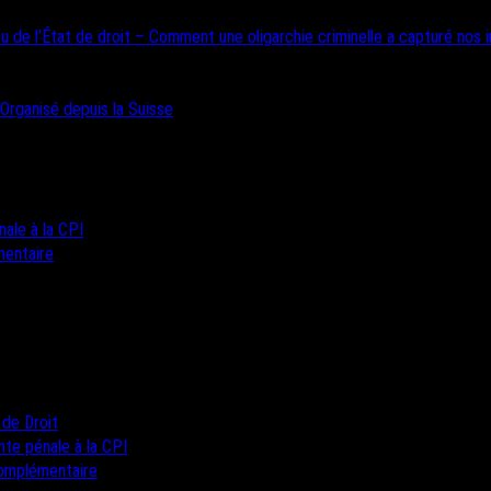
u de l’État de droit – Comment une oligarchie criminelle a capturé nos i
 Organisé depuis la Suisse
nale à la CPI
mentaire
 de Droit
inte pénale à la CPI
complémentaire