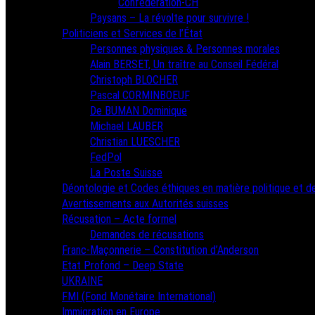
Confédération-CH
Paysans – La révolte pour survivre !
Politiciens et Services de l’État
Personnes physiques & Personnes morales
Alain BERSET, Un traître au Conseil Fédéral
Christoph BLOCHER
Pascal CORMINBOEUF
De BUMAN Dominique
Michael LAUBER
Christian LUESCHER
FedPol
La Poste Suisse
Déontologie et Codes éthiques en matière politique et de
Avertissements aux Autorités suisses
Récusation – Acte formel
Demandes de récusations
Franc-Maçonnerie – Constitution d’Anderson
Etat Profond – Deep State
UKRAINE
FMI (Fond Monétaire International)
Immigration en Europe