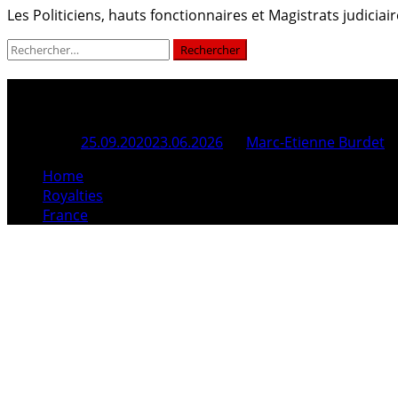
Les Politiciens, hauts fonctionnaires et Magistrats judici
Rechercher :
France
Posted On
25.09.2020
23.06.2026
By
Marc-Etienne Burdet
Home
Royalties
France