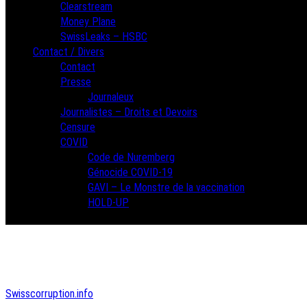
Clearstream
Money Plane
SwissLeaks – HSBC
Contact / Divers
Contact
Presse
Journaleux
Journalistes – Droits et Devoirs
Censure
COVID
Code de Nuremberg
Génocide COVID-19
GAVI – Le Monstre de la vaccination
HOLD-UP
Swisscorruption.info