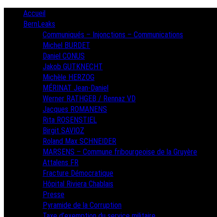
Skip
Primary
Accueil
Menu
to
BernLeaks
content
Communiqués – Injonctions – Communications
Michel BURDET
Daniel CONUS
Jakob GUTKNECHT
Michèle HERZOG
MÉRINAT Jean-Daniel
Werner RATHGEB / Rennaz VD
Jacques ROMANENS
Rita ROSENSTIEL
Birgit SAVIOZ
Roland Max SCHNEIDER
MARSENS – Commune fribourgeoise de la Gruyère
Attalens FR
Fracture Démocratique
Hôpital Riviera Chablais
Presse
Pyramide de la Corruption
Taxe d’exemption du service militaire