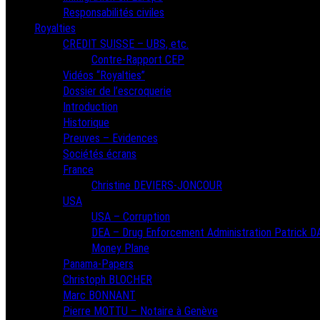
Responsabilités civiles
Royalties
CREDIT SUISSE – UBS, etc.
Contre-Rapport CEP
Vidéos “Royalties”
Dossier de l’escroquerie
Introduction
Historique
Preuves – Evidences
Sociétés écrans
France
Christine DEVIERS-JONCOUR
USA
USA – Corruption
DEA – Drug Enforcement Administration Patrick 
Money Plane
Panama-Papers
Christoph BLOCHER
Marc BONNANT
Pierre MOTTU – Notaire à Genève