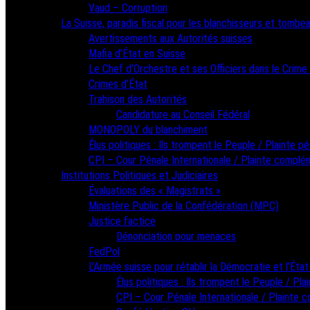
Vaud – Corruption
La Suisse, paradis fiscal pour les blanchisseurs et tombea
Avertissements aux Autorités suisses
Mafia d’État en Suisse
Le Chef d’Orchestre et ses Officiers dans le Crime
Crimes d’État
Trahison des Autorités
Candidature au Conseil Fédéral
MONOPOLY du blanchiment
Élus politiques : Ils trompent le Peuple / Plainte pé
CPI – Cour Pénale Internationale / Plainte complé
Institutions Politiques et Judiciaires
Évaluations des « Magistrats »
Ministère Public de la Confédération (MPC)
Justice factice
Dénonciation pour menaces
FedPol
L’Armée suisse pour rétablir la Démocratie et l’État
Élus politiques : Ils trompent le Peuple / Pla
CPI – Cour Pénale Internationale / Plainte 