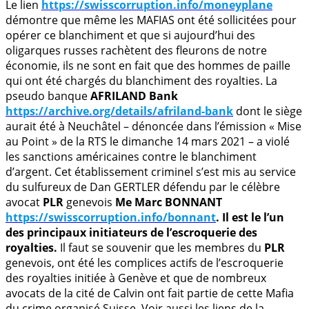
Le lien
https://swisscorruption.info/moneyplan
e
démontre que même les MAFIAS ont été sollicitées pour
opérer ce blanchiment et que si aujourd’hui des
oligarques russes rachètent des fleurons de notre
économie, ils ne sont en fait que des hommes de paille
qui ont été chargés du blanchiment des royalties. La
pseudo banque
AFRILAND Bank
https://archive.org/details/afriland-bank
dont le siège
aurait été à Neuchâtel – dénoncée dans l’émission « Mise
au Point » de la RTS le dimanche 14 mars 2021 – a violé
les sanctions américaines contre le blanchiment
d’argent. Cet établissement criminel s’est mis au service
du sulfureux de Dan GERTLER défendu par le célèbre
avocat
PLR
genevois
Me Marc BONNANT
https://swisscorruption.info/bonnant
. Il est le l’un
des principaux initiateurs de l’escroquerie des
royalties.
Il faut se souvenir que les membres du
PLR
genevois, ont été les complices actifs de l’escroquerie
des royalties initiée à Genève et que de nombreux
avocats de la cité de Calvin ont fait partie de cette Mafia
du crime organisé Suisse. Voir aussi les liens de la