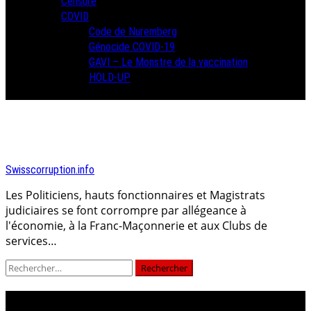
Censure
COVID
Code de Nuremberg
Génocide COVID-19
GAVI – Le Monstre de la vaccination
HOLD-UP
Swisscorruption.info
Les Politiciens, hauts fonctionnaires et Magistrats
judiciaires se font corrompre par allégeance à
l'économie, à la Franc-Maçonnerie et aux Clubs de
services…
Rechercher :
Pyramide de la Corruption