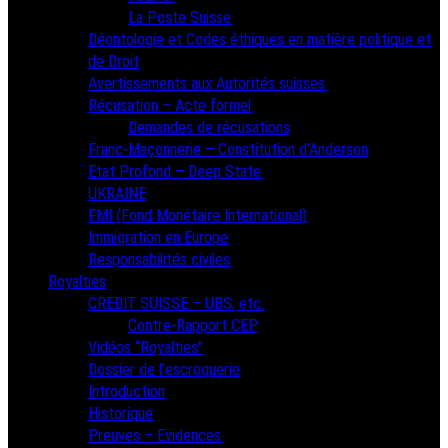
La Poste Suisse
Déontologie et Codes éthiques en matière politique et
de Droit
Avertissements aux Autorités suisses
Récusation – Acte formel
Demandes de récusations
Franc-Maçonnerie – Constitution d’Anderson
Etat Profond – Deep State
UKRAINE
FMI (Fond Monétaire International)
Immigration en Europe
Responsabilités civiles
Royalties
CREDIT SUISSE – UBS, etc.
Contre-Rapport CEP
Vidéos “Royalties”
Dossier de l’escroquerie
Introduction
Historique
Preuves – Evidences