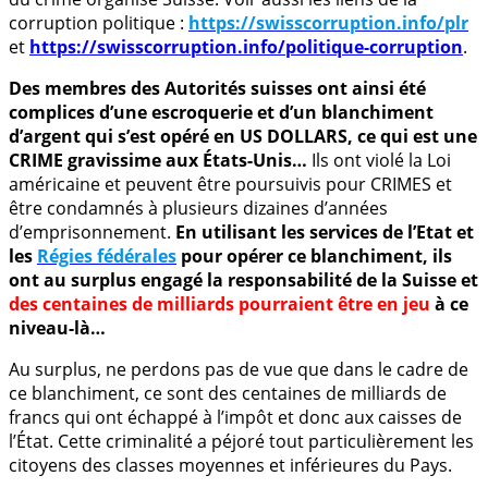
corruption politique :
https://swisscorruption.info/plr
et
https://swisscorruption.info/politique-corruption
.
Des membres des Autorités suisses ont ainsi été
complices d’une escroquerie et d’un blanchiment
d’argent qui s’est opéré en US DOLLARS, ce qui est une
CRIME gravissime aux États-Unis…
Ils ont violé la Loi
américaine et peuvent être poursuivis pour CRIMES et
être condamnés à plusieurs dizaines d’années
d’emprisonnement.
En utilisant les services de l’Etat et
les
Régies fédérales
pour opérer ce blanchiment, ils
ont au surplus engagé la responsabilité de la Suisse et
des centaines de milliards pourraient être en jeu
à ce
niveau-là…
Au surplus, ne perdons pas de vue que dans le cadre de
ce blanchiment, ce sont des centaines de milliards de
francs qui ont échappé à l’impôt et donc aux caisses de
l’État. Cette criminalité a péjoré tout particulièrement les
citoyens des classes moyennes et inférieures du Pays.