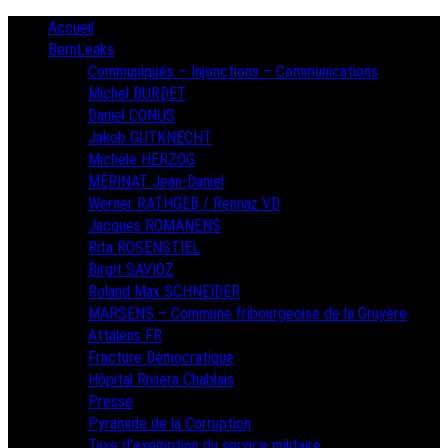
Skip
Primary
Accueil
Menu
to
BernLeaks
content
Communiqués – Injonctions – Communications
Michel BURDET
Daniel CONUS
Jakob GUTKNECHT
Michèle HERZOG
MÉRINAT Jean-Daniel
Werner RATHGEB / Rennaz VD
Jacques ROMANENS
Rita ROSENSTIEL
Birgit SAVIOZ
Roland Max SCHNEIDER
MARSENS – Commune fribourgeoise de la Gruyère
Attalens FR
Fracture Démocratique
Hôpital Riviera Chablais
Presse
Pyramide de la Corruption
Taxe d’exemption du service militaire