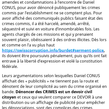
amendes et condamnations à l’encontre de Daniel
CONUS, pour avoir dénoncé publiquement les crimes
commis par l’establishment ne se comptent plus. Pour
avoir affiché des communiqués publics faisant état des
crimes commis, il a été harcelé, amendé, arrêté,
séquestré et suivi en voiture d’innombrables fois. Les
agents chargés de ces missions et qui y prenaient
souvent plaisir, obéissaient à des ordres illicites. Dès lors
et comme on l’a vu plus haut
https://swisscorruption.info/burdet#serment-police
,
ils doivent être poursuivis pénalement, puis qu’ils ont fait
entrave à la liberté d’expression et violé la constitution
fédérale.
Leurs argumentations selon lesquelles Daniel CONUS
affichait des « publicités » ne tiennent pas la route et
dénotent de leur complicité au sein du crime organisé en
bande.
Dénoncer des CRIMES est un devoir civil
citoyen
et ceux qui veulent comparer ce DEVOIR à une
distribution ou un affichage de publicité pour empêcher
les dénonciations, sont des complices des crimes