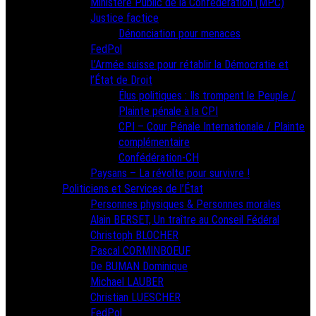
Ministère Public de la Confédération (MPC)
Justice factice
Dénonciation pour menaces
FedPol
L’Armée suisse pour rétablir la Démocratie et
l’État de Droit
Élus politiques : Ils trompent le Peuple /
Plainte pénale à la CPI
CPI – Cour Pénale Internationale / Plainte
complémentaire
Confédération-CH
Paysans – La révolte pour survivre !
Politiciens et Services de l’État
Personnes physiques & Personnes morales
Alain BERSET, Un traître au Conseil Fédéral
Christoph BLOCHER
Pascal CORMINBOEUF
De BUMAN Dominique
Michael LAUBER
Christian LUESCHER
FedPol