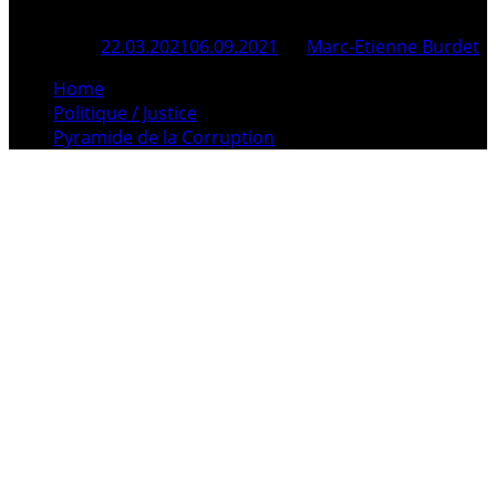
Posted On
22.03.2021
06.09.2021
By
Marc-Etienne Burdet
Home
Politique / Justice
Pyramide de la Corruption