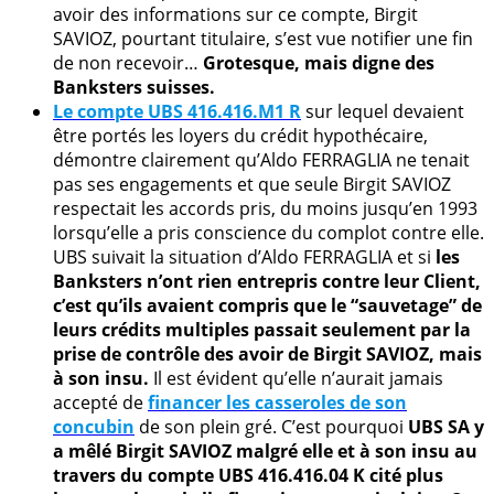
avoir des informations sur ce compte, Birgit
SAVIOZ, pourtant titulaire, s’est vue notifier une fin
de non recevoir…
Grotesque, mais digne des
Banksters suisses.
Le compte UBS 416.416.M1 R
sur lequel devaient
être portés les loyers du crédit hypothécaire,
démontre clairement qu’Aldo FERRAGLIA ne tenait
pas ses engagements et que seule Birgit SAVIOZ
respectait les accords pris, du moins jusqu’en 1993
lorsqu’elle a pris conscience du complot contre elle.
UBS suivait la situation d’Aldo FERRAGLIA et si
les
Banksters n’ont rien entrepris contre leur Client,
c’est qu’ils avaient compris que le “sauvetage” de
leurs crédits multiples passait seulement par la
prise de contrôle des avoir de Birgit SAVIOZ, mais
à son insu.
Il est évident qu’elle n’aurait jamais
accepté de
financer les casseroles de son
concubin
de son plein gré. C’est pourquoi
UBS SA y
a mêlé Birgit SAVIOZ malgré elle et à son insu au
travers du compte UBS 416.416.04 K cité plus