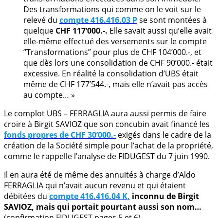
Des transformations qui comme on le voit sur le
relevé du
compte 416.416.03 P
se sont montées à
quelque
CHF 117’000.-.
Elle savait aussi qu’elle avait
elle-même effectué des versements sur le compte
“Transformations” pour plus de CHF 104’000.-, et
que dès lors une consolidation de CHF 90’000.- était
excessive. En réalité la consolidation d’UBS était
même de CHF 177’544.-, mais elle n’avait pas accès
au compte… »
Le complot UBS – FERRAGLIA aura aussi permis de faire
croire à Birgit SAVIOZ que son concubin avait financé les
fonds propres de CHF 30’000.-
exigés dans le cadre de la
création de la Société simple pour l’achat de la propriété,
comme le rappelle l’analyse de FIDUGEST du 7 juin 1990.
Il en aura été de même des annuités à charge d’Aldo
FERRAGLIA qui n’avait aucun revenu et qui étaient
débitées du
compte 416.416.04 K
,
inconnu de Birgit
SAVIOZ, mais qui portait pourtant aussi son nom…
(confirmation FIDUGEST pages 5 et 6)