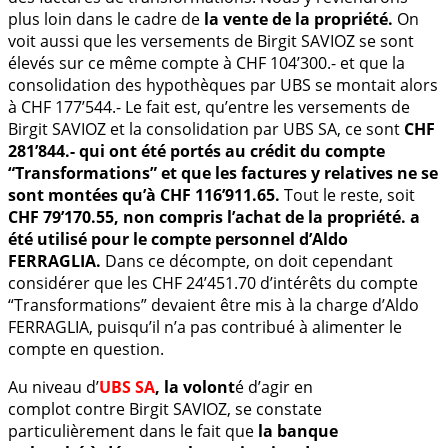
plus loin dans le cadre de
la vente de la propriété.
On
voit aussi que les versements de Birgit SAVIOZ se sont
élevés sur ce même compte à CHF 104’300.- et que la
consolidation des hypothèques par UBS se montait alors
à CHF 177’544.- Le fait est, qu’entre les versements de
Birgit SAVIOZ et la consolidation par UBS SA, ce sont
CHF
281’844.- qui ont été portés au crédit du compte
“Transformations” et que les factures y relatives ne se
sont montées qu’à CHF 116’911.65.
Tout le reste, soit
CHF 79’170.55, non compris l’achat de la propriété. a
été utilisé pour le compte personnel d’Aldo
FERRAGLIA.
Dans ce décompte, on doit cependant
considérer que les CHF 24’451.70 d’intérêts du compte
“Transformations” devaient être mis à la charge d’Aldo
FERRAGLIA, puisqu’il n’a pas contribué à alimenter le
compte en question.
Au niveau d’
UBS SA
, la volont
é d’agir en
complot contre Birgit SAVIOZ, se constate
particulièrement dans le fait que
la banque