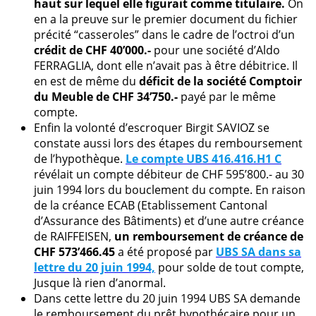
haut sur lequel elle figurait comme titulaire.
On
en a la preuve sur le premier document du fichier
précité “casseroles” dans le cadre de l’octroi d’un
crédit de CHF 40’000.-
pour une société d’Aldo
FERRAGLIA, dont elle n’avait pas à être débitrice. Il
en est de même du
déficit de la société Comptoir
du Meuble de CHF 34’750.-
payé par le même
compte.
Enfin la volonté d’escroquer Birgit SAVIOZ se
constate aussi lors des étapes du remboursement
de l’hypothèque.
Le compte UBS 416.416.H1 C
révélait un compte débiteur de CHF 595’800.- au 30
juin 1994 lors du bouclement du compte. En raison
de la créance ECAB (Etablissement Cantonal
d’Assurance des Bâtiments) et d’une autre créance
de RAIFFEISEN,
un remboursement de créance de
CHF 573’466.45
a été proposé par
UBS SA dans sa
lettre du 20 juin 1994,
pour solde de tout compte,
Jusque là rien d’anormal.
Dans cette lettre du 20 juin 1994 UBS SA demande
le remboursement du prêt hypothécaire pour un