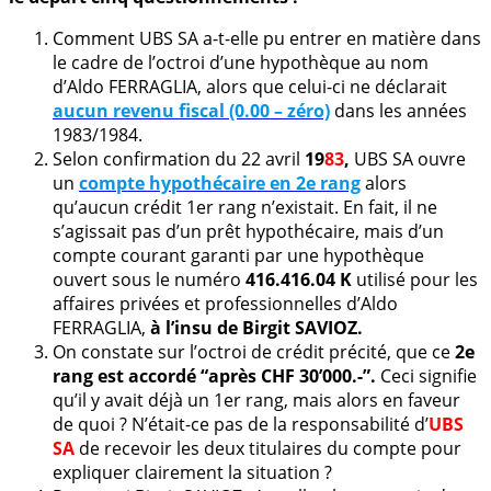
Comment UBS SA a-t-elle pu entrer en matière dans
le cadre de l’octroi d’une hypothèque au nom
d’Aldo FERRAGLIA, alors que celui-ci ne déclarait
aucun revenu fiscal (0.00 – zéro)
dans les années
1983/1984.
Selon confirmation du 22 avril
19
83
,
UBS SA ouvre
un
compte hypothécaire en 2e rang
alors
qu’aucun crédit 1er rang n’existait. En fait, il ne
s’agissait pas d’un prêt hypothécaire, mais d’un
compte courant garanti par une hypothèque
ouvert sous le numéro
416.416.04 K
utilisé pour les
affaires privées et professionnelles d’Aldo
FERRAGLIA,
à l’insu de Birgit SAVIOZ.
On constate sur l’octroi de crédit précité, que ce
2e
rang est accordé “après CHF 30’000.-”.
Ceci signifie
qu’il y avait déjà un 1er rang, mais alors en faveur
de quoi ? N’était-ce pas de la responsabilité d’
UBS
SA
de recevoir les deux titulaires du compte pour
expliquer clairement la situation ?