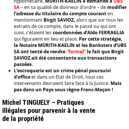
hypothécaire.
MÜRITH-KAELIN a demandé à
UBS
SA
– en sa qualité de donneur d’ordre – de
modifier
l’adresse du titulaire du compte courant
en
mentionnant
Birgit SAVIOZ,
alors que sur tous les
extraits de ce compte, dans le passé ou qui ont
suivi, c’étaient les
coordonnées d’Aldo FERRAGLIA
qui figuraient en lieu et place.
Par cette stratégie,
la Notaire MÜRITH-KAELIN et les Banksters d’UBS
SA ont tenté de rendre
“formel”
le fait que Birgit
SAVIOZ ait été consentante aux transactions
passées.
L’escroquerie est un crime pénal poursuivi
d’office
et dans un Etat de Droit, tous ces
intervenants devraient faire face à la Justice.
Mais
pas dans un Pays sous règne Franc-Maçon !
Michel TINGUELY –
Pratiques
illégales pour parvenir à la vente
de la propriété