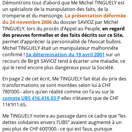
Démontrons tout d’abord que Me Michel TINGUELY est
un spécialiste de la manipulation des faits, de la
tromperie et du mensonge.
La présentation déformée
du 24 novembre 2006
du dossier SAVIOZ par Michel
TINGUELY, lors du procès d’Appel au Peuple,
en regard
des preuves formelles et des faits décrits sur ce Site,
permet d’apprécier la personnalité de l’Avocat bullois.
Michel TINGUELY était un manipulateur malhonnête
confirmé !
Sa détermination du 19 avril 2001
sur un
recours de Birgit SAVIOZ tend à écarter une maladie, ce
qui le rend encore plus dangereux pour la Société.
En page 2 de cet écrit, Me TINGUELY fait état du prix des
transformations se sont montées selon lui à CHF
780’000.- alors qu’en réalité comme on l’a vu sur le
compte UBS 416.416.03 P
elles n’étaient que de CHF
116’911.65.
Me TINGUELY notera au passage dans ce cadre que “les
dettes solidaires envers l’UBS” avaient augmenté à un
peu plus de CHF 600’000.- ce qui est faux, puisque