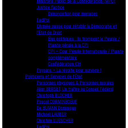
Ministère Public de la Confédération (MPC)
Justice factice
Dénonciation pour menaces
FedPol
L’Armée suisse pour rétablir la Démocratie et
l’État de Droit
Élus politiques : Ils trompent le Peuple /
Plainte pénale à la CPI
CPI – Cour Pénale Internationale / Plainte
complémentaire
Confédération-CH
Paysans – La révolte pour survivre !
Politiciens et Services de l’État
Personnes physiques & Personnes morales
Alain BERSET, Un traître au Conseil Fédéral
Christoph BLOCHER
Pascal CORMINBOEUF
De BUMAN Dominique
Michael LAUBER
Christian LUESCHER
FedPol