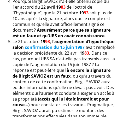
Pourquoi Birgit SAVIOZ n’a-t-elle obtenu copie du
1er accord du 22 avril
19
83
de l’octroi de
“l’hypothèque”, que le 21 octobre
19
93
soit plus de
10 ans après la signature, alors que le compte est
commun et qu’elle avait officiellement signé ce
document ?
Assurément parce que sa signature
est un faux et qu’UBS en avait connaissance.
Le 21 octobre
19
93
, l’augmentation d’hypothèque
selon
confirmation du 15 juin 1987
avait remplacé
la décision précédente du 22 avril
19
83
.
Dans ce
cas, pourquoi UBS SA n’a-t-elle pas transmis aussi la
copie de l’augmentation du 15 juin 1987 ? La
réponse est peut-être que
là encore la signature
de Birgit SAVIOZ est un faux,
ou qu’au travers du
contenu de cette confirmation, Birgit SAVIOZ aurait
eu des informations qu’elle ne devait pas avoir. Des
éléments qui l’auraient conduite à exiger un accès à
sa propriété
(accès qui lui était interdit et pour
cause…)
pour constater les travaux… Pragmatique,
Birgit SAVIOZ aurait pu estimer le montant des
transformations effectuées dans son immeuble.