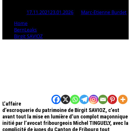
Posted On
17.11.2021
23.01.2026
By
Marc-Etienne Burdet
Home
BernLeaks
Birgit SAVIOZ
L’affaire
d’escroquerie du patrimoine de
Birgit SAVIOZ
, c’est
avant tout la mise en lumière d’un complot maçonnique
initié par
l’avocat fribourgeois Michel TINGUELY,
avec la
complicité de juges du Canton de Fribourg tout