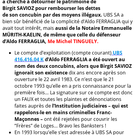
a cherché à détourner le patrimoine de
Birgit SAVIOZ pour rembourser les dettes
de son concubin par des moyens illégaux.
UBS SA a
bien sûr bénéficié de la complicité d’Aldo FERRAGLIA qui y
avait tout intérêt, mais
aussi de la Notaire Emmanuelle
MÜRITH-KAELIN, de même que celle du défenseur
d’Aldo FERRAGLIA,
Me Michel TINGUELY.
Le compte d’exploitation (compte courant)
UBS
416.416.04
K
d’Aldo FERRAGLIA a été ouvert au
nom des deux concubins, alors que Birgit SAVIOZ
ignorait son existence
dix ans encore après son
ouverture le 22 avril 1983. Ce n’est que le 21
octobre 1993 qu’elle en a pris connaissance pour la
première fois… La signature sur ce compte est donc
un FAUX et toutes les plaintes et dénonciations
faites auprès de
l’Institution judiciaires – qui est
rappelons-le en mains criminelles Franc-
Maçonnes –
ont été rejetées pour couvrir les
“Frères” de Loges… Bravo les Banksters !
En 1993 lorsqu’elle s’est adressée à UBS SA pour