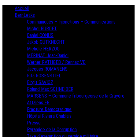
Skip
Primary
Accueil
Menu
to
BernLeaks
content
Communiqués – Injonctions – Communications
Michel BURDET
Daniel CONUS
Jakob GUTKNECHT
Michèle HERZOG
MÉRINAT Jean-Daniel
Werner RATHGEB / Rennaz VD
Jacques ROMANENS
Rita ROSENSTIEL
Birgit SAVIOZ
Roland Max SCHNEIDER
MARSENS – Commune fribourgeoise de la Gruyère
Attalens FR
Fracture Démocratique
Hôpital Riviera Chablais
Presse
Pyramide de la Corruption
Taxe d’exemption du service militaire