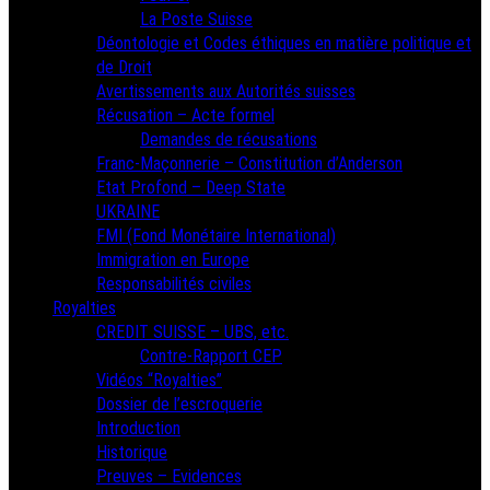
La Poste Suisse
Déontologie et Codes éthiques en matière politique et
de Droit
Avertissements aux Autorités suisses
Récusation – Acte formel
Demandes de récusations
Franc-Maçonnerie – Constitution d’Anderson
Etat Profond – Deep State
UKRAINE
FMI (Fond Monétaire International)
Immigration en Europe
Responsabilités civiles
Royalties
CREDIT SUISSE – UBS, etc.
Contre-Rapport CEP
Vidéos “Royalties”
Dossier de l’escroquerie
Introduction
Historique
Preuves – Evidences