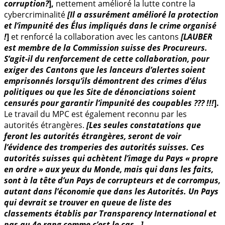
corruption?
],
nettement amélioré la lutte contre la
cybercriminalité
[Il a assurément amélioré la protection
et l’impunité des Élus impliqués dans le crime organisé
!
]
et renforcé la collaboration avec les cantons
[LAUBER
est membre de la Commission suisse des Procureurs.
S’agit-il du renforcement de cette collaboration, pour
exiger des Cantons que les lanceurs d’alertes soient
emprisonnés lorsqu’ils démontrent des crimes d’élus
politiques ou que les Site de dénonciations soient
censurés pour garantir l’impunité des coupables ??? !!!
].
Le travail du MPC est également reconnu par les
autorités étrangères.
[Les seules constatations que
feront les autorités étrangères, seront de voir
l’évidence des tromperies des autorités suisses. Ces
autorités suisses qui achètent l’image du Pays « propre
en ordre » aux yeux du Monde, mais qui dans les faits,
sont à la tête d’un Pays de corrupteurs et de corrompus,
autant dans l’économie que dans les Autorités. Un Pays
qui devrait se trouver en queue de liste des
classements établis par Transparency International et
pas au 4e rang comme c’est le cas…]