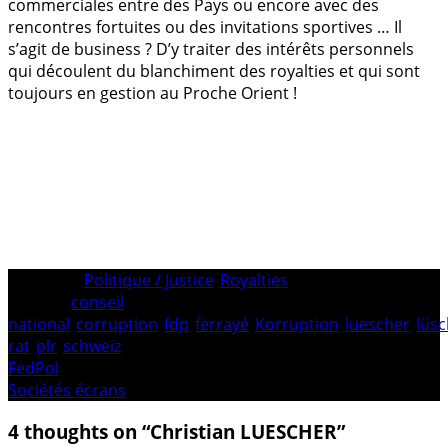
commerciales entre des Pays ou encore avec des
rencontres fortuites ou des invitations sportives … Il
s’agit de business ? D’y traiter des intérêts personnels
qui découlent du blanchiment des royalties et qui sont
toujours en gestion au Proche Orient !
Category:
Politique / Justice
/
Royalties
Tagged:
conseil
national
/
corruption
/
fdp
/
ferrayé
/
Korruption
/
luescher
/
lüsc
rat
/
plr
/
schweiz
Navigation
Previous
FedPol
post:
Next
Sociétés écrans
de
post:
l’article
4 thoughts on “Christian LUESCHER”