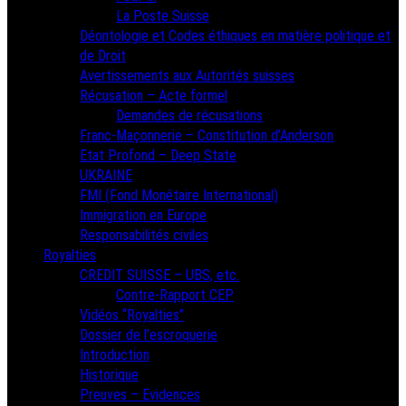
La Poste Suisse
Déontologie et Codes éthiques en matière politique et
de Droit
Avertissements aux Autorités suisses
Récusation – Acte formel
Demandes de récusations
Franc-Maçonnerie – Constitution d’Anderson
Etat Profond – Deep State
UKRAINE
FMI (Fond Monétaire International)
Immigration en Europe
Responsabilités civiles
Royalties
CREDIT SUISSE – UBS, etc.
Contre-Rapport CEP
Vidéos “Royalties”
Dossier de l’escroquerie
Introduction
Historique
Preuves – Evidences