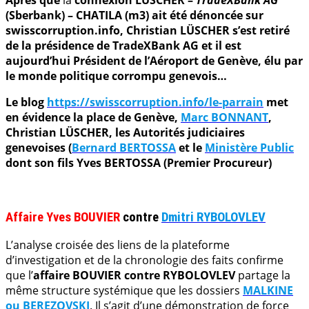
(Sberbank) – CHATILA (m3) ait été dénoncée sur
swisscorruption.info, Christian LÜSCHER s’est retiré
de la présidence de TradeXBank AG et il est
aujourd’hui Président de l’Aéroport de Genève, élu par
le monde politique corrompu genevois…
Le blog
https://swisscorruption.info/le-parrain
met
en évidence la place de Genève,
Marc BONNANT
,
Christian LÜSCHER, les Autorités judiciaires
genevoises (
Bernard BERTOSSA
et le
Ministère Public
dont son fils Yves BERTOSSA (Premier Procureur)
.
Affaire Yves BOUVIER
contre
Dmitri RYBOLOVLEV
L’analyse croisée des liens de la plateforme
d’investigation et de la chronologie des faits confirme
que l’
affaire BOUVIER contre RYBOLOVLEV
partage la
même structure systémique que les dossiers
MALKINE
ou BEREZOVSKI
. Il s’agit d’une démonstration de force