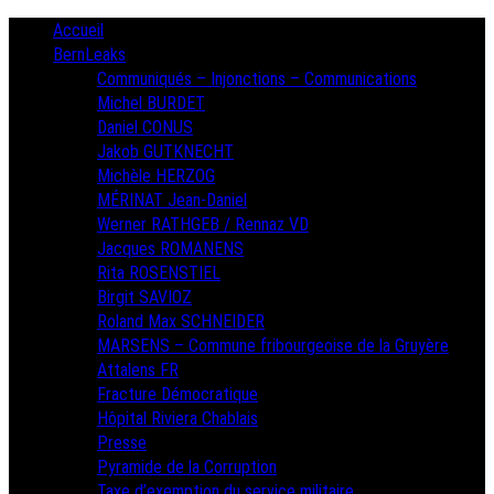
Skip
Primary
Accueil
Menu
to
BernLeaks
content
Communiqués – Injonctions – Communications
Michel BURDET
Daniel CONUS
Jakob GUTKNECHT
Michèle HERZOG
MÉRINAT Jean-Daniel
Werner RATHGEB / Rennaz VD
Jacques ROMANENS
Rita ROSENSTIEL
Birgit SAVIOZ
Roland Max SCHNEIDER
MARSENS – Commune fribourgeoise de la Gruyère
Attalens FR
Fracture Démocratique
Hôpital Riviera Chablais
Presse
Pyramide de la Corruption
Taxe d’exemption du service militaire