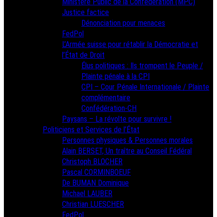
Ministère Public de la Confédération (MPC)
Justice factice
Dénonciation pour menaces
FedPol
L’Armée suisse pour rétablir la Démocratie et
l’État de Droit
Élus politiques : Ils trompent le Peuple /
Plainte pénale à la CPI
CPI – Cour Pénale Internationale / Plainte
complémentaire
Confédération-CH
Paysans – La révolte pour survivre !
Politiciens et Services de l’État
Personnes physiques & Personnes morales
Alain BERSET, Un traître au Conseil Fédéral
Christoph BLOCHER
Pascal CORMINBOEUF
De BUMAN Dominique
Michael LAUBER
Christian LUESCHER
FedPol