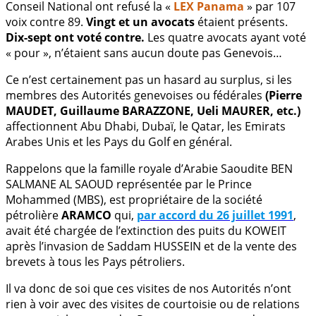
Conseil National ont refusé la «
LEX Panama
» par 107
voix contre 89.
Vingt et un avocats
étaient présents.
Dix-sept ont voté contre.
Les quatre avocats ayant voté
« pour », n’étaient sans aucun doute pas Genevois…
Ce n’est certainement pas un hasard au surplus, si les
membres des Autorités genevoises ou fédérales
(Pierre
MAUDET, Guillaume BARAZZONE, Ueli MAURER, etc.)
affectionnent Abu Dhabi, Dubaï, le Qatar, les Emirats
Arabes Unis et les Pays du Golf en général.
Rappelons que la famille royale d’Arabie Saoudite BEN
SALMANE AL SAOUD représentée par le Prince
Mohammed (MBS), est propriétaire de la société
pétrolière
ARAMCO
qui,
par accord du 26 juillet 1991
,
avait été chargée de l’extinction des puits du KOWEIT
après l’invasion de Saddam HUSSEIN et de la vente des
brevets à tous les Pays pétroliers.
Il va donc de soi que ces visites de nos Autorités n’ont
rien à voir avec des visites de courtoisie ou de relations