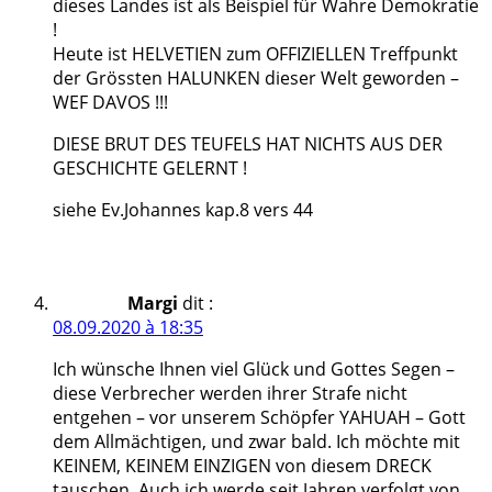
dieses Landes ist als Beispiel für Wahre Demokratie
!
Heute ist HELVETIEN zum OFFIZIELLEN Treffpunkt
der Grössten HALUNKEN dieser Welt geworden –
WEF DAVOS !!!
DIESE BRUT DES TEUFELS HAT NICHTS AUS DER
GESCHICHTE GELERNT !
siehe Ev.Johannes kap.8 vers 44
Margi
dit :
08.09.2020 à 18:35
Ich wünsche Ihnen viel Glück und Gottes Segen –
diese Verbrecher werden ihrer Strafe nicht
entgehen – vor unserem Schöpfer YAHUAH – Gott
dem Allmächtigen, und zwar bald. Ich möchte mit
KEINEM, KEINEM EINZIGEN von diesem DRECK
tauschen. Auch ich werde seit Jahren verfolgt von