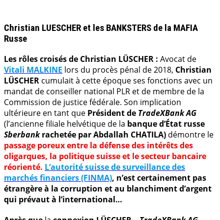
.
Christian LUESCHER et les BANKSTERS de la MAFIA
Russe
Les rôles croisés de Christian LÜSCHER :
Avocat de
Vitali MALKINE
lors du procès pénal de 2018,
Christian
LÜSCHER
cumulait à cette époque ses fonctions avec un
mandat de conseiller national PLR et de membre de la
Commission de justice fédérale. Son implication
ultérieure en tant que
Président de
TradeXBank AG
(l’ancienne filiale helvétique de la
banque d’État russe
Sberbank
rachetée par Abdallah CHATILA)
démontre le
passage poreux entre la défense des intérêts des
oligarques, la politique suisse et le secteur bancaire
réorienté.
L’autorité suisse de surveillance des
marchés financiers (FINMA)
, n’est certainement pas
étrangère à la corruption et au blanchiment d’argent
qui prévaut à l’international…
Après que
la
connexion
LÜSCHER
–
TradeXBank AG