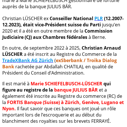
marié à Marie SCHIEFELBUSCH gestionnaire de fortune
auprès de la banque JULIUS BÄR.
Christian LÜSCHER ex
Conseiller National
PLR
(12.2007-
12.2023), était vice-Président suisse du Parti
jusqu’en
2020 et il a été en outre membre de la
Commission
Judiciaire (CJ) aux Chambres fédérales
à Berne.
En outre, de septembre 2022 à 2025,
Christian Arnaud
LÜSCHER
a été inscrit au Registre du Commerce de la
TradeXBank AG Zürich
(
exSberbank / Troika Dialog
Bank
rachetée par Abdallah CHATILA), en qualité de
Président du Conseil d’Administration.
Il est marié à
Marie SCHIEFELBUSCH-LÜSCHER
qui
figure au registre de la
banque JULIUS BÄR
et a
également été inscrite au Registre du commerce (RC) de
la
FORTIS Banque (Suisse) à Zürich, Genève, Lugano et
Nyon.
Il faut savoir que ces banques ont joué un rôle
important lors de l’escroquerie et au début du
blanchiment des royalties sur les brevets FERRAYÉ.