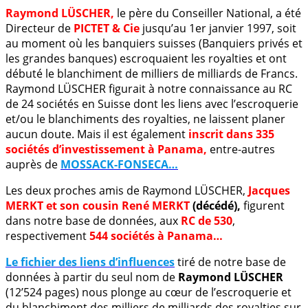
Raymond LÜSCHER,
le père du Conseiller National, a été
Directeur de
PICTET & Cie
jusqu’au 1er janvier 1997, soit
au moment où les banquiers suisses (Banquiers privés et
les grandes banques) escroquaient les royalties et ont
débuté le blanchiment de milliers de milliards de Francs.
Raymond LÜSCHER figurait à notre connaissance au RC
de 24 sociétés en Suisse dont les liens avec l’escroquerie
et/ou le blanchiments des royalties, ne laissent planer
aucun doute. Mais il est également
inscrit dans 335
sociétés d’investissement à Panama,
entre-autres
auprès de
MOSSACK-FONSECA…
Les deux proches amis de Raymond LÜSCHER,
Jacques
MERKT et son cousin René MERKT
(décédé),
figurent
dans notre base de données, aux
RC de 530
,
respectivement
544 sociétés à Panama…
Le fichier des liens d’influences
tiré de notre base de
données à partir du seul nom de
Raymond LÜSCHER
(12’524 pages) nous plonge au cœur de l’escroquerie et
du blanchiment des milliers de milliards des royalties sur