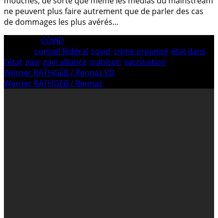
mouches, de sorte que même les médias du mainstream
ne peuvent plus faire autrement que de parler des cas
de dommages les plus avérés…
Category:
COVID
Tagged:
conseil fédéral
/
covid
/
crime organisé
/
état dans
l'état
/
gavi
/
gavi alliance
/
trahison
/
vaccination
Navigation
Previous
Werner RATHGEB / Rennaz VD
post:
Next
Werner RATHGEB / Rennaz
de
post:
l’article