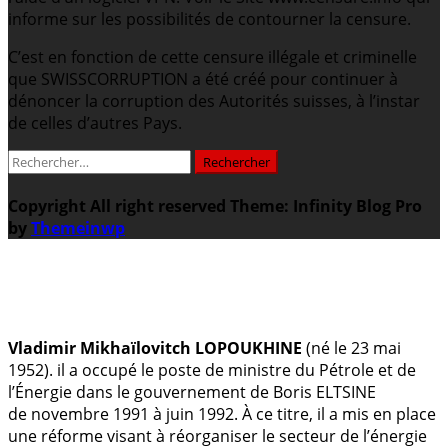
informe sur les possibilités de contourner la censure.
C’est en fonction de cette censure illégale et criminelle
que SWISSCORRUPTION a été créé pour continuer à
dénoncer la corruption des Autorités suisses, à l’instar
de celles d’autres Pays.
Rechercher :
Copyright All right reserved
Theme: Infinity Blog Pro
by
Themeinwp
.
Vladimir Mikhaïlovitch LOPOUKHINE
(né le 23 mai
1952). il a occupé le poste de ministre du Pétrole et de
l’Énergie dans le gouvernement de Boris ELTSINE
de novembre 1991 à juin 1992. À ce titre, il a mis en place
une réforme visant à réorganiser le secteur de l’énergie