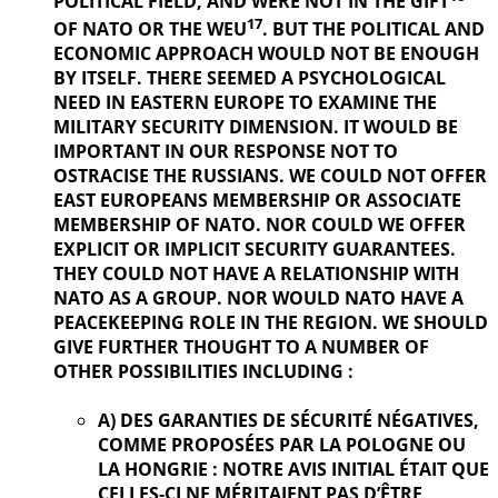
POLITICAL
FIELD, AND WERE NOT IN THE GIFT
17
OF NATO OR THE WEU
. BUT THE
POLITICAL AND
ECONOMIC APPROACH WOULD NOT BE ENOUGH
BY ITSELF. THERE SEEMED A PSYCHOLOGICAL
NEED IN EASTERN EUROPE TO EXAMINE THE
MILITARY SECURITY DIMENSION. IT WOULD BE
IMPORTANT IN OUR
RESPONSE NOT TO
OSTRACISE THE RUSSIANS. WE COULD NOT OFFER
EAST EUROPEANS MEMBERSHIP OR ASSOCIATE
MEMBERSHIP OF NATO. NOR COULD WE OFFER
EXPLICIT OR IMPLICIT SECURITY GUARANTEES.
THEY COULD NOT HAVE A RELATIONSHIP WITH
NATO AS A GROUP. NOR WOULD NATO HAVE A
PEACEKEEPING ROLE IN THE REGION. WE SHOULD
GIVE FURTHER
THOUGHT TO A NUMBER OF
OTHER POSSIBILITIES INCLUDING :
A) DES GARANTIES DE SÉCURITÉ NÉGATIVES,
COMME PROPOSÉES PAR LA POLOGNE OU
LA HONGRIE : NOTRE AVIS INITIAL ÉTAIT QUE
CELLES-CI NE MÉRITAIENT PAS D’ÊTRE