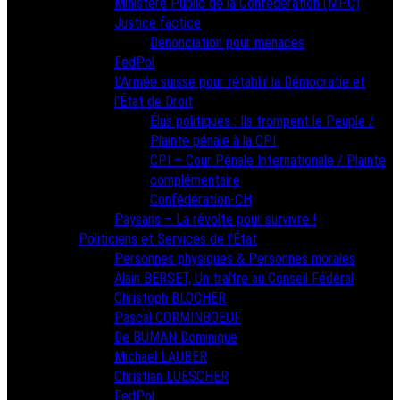
Ministère Public de la Confédération (MPC)
Justice factice
Dénonciation pour menaces
FedPol
L’Armée suisse pour rétablir la Démocratie et
l’État de Droit
Élus politiques : Ils trompent le Peuple /
Plainte pénale à la CPI
CPI – Cour Pénale Internationale / Plainte
complémentaire
Confédération-CH
Paysans – La révolte pour survivre !
Politiciens et Services de l’État
Personnes physiques & Personnes morales
Alain BERSET, Un traître au Conseil Fédéral
Christoph BLOCHER
Pascal CORMINBOEUF
De BUMAN Dominique
Michael LAUBER
Christian LUESCHER
FedPol