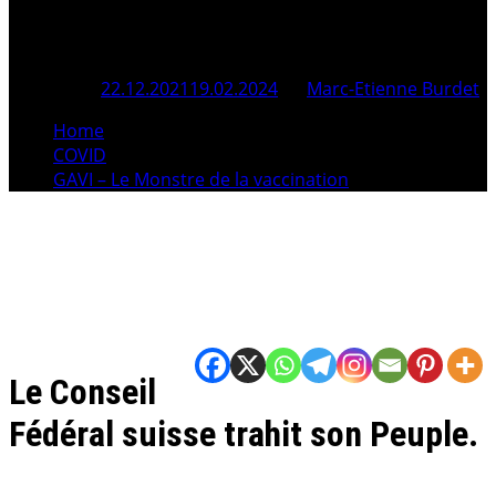
vaccination
Posted On
22.12.2021
19.02.2024
By
Marc-Etienne Burdet
Home
COVID
GAVI – Le Monstre de la vaccination
Le Conseil
Fédéral suisse trahit son Peuple.