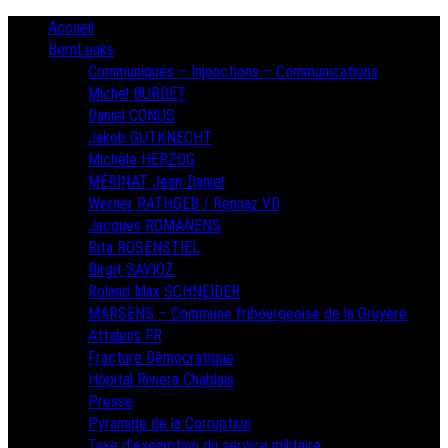
Skip
Primary
Accueil
Menu
to
BernLeaks
content
Communiqués – Injonctions – Communications
Michel BURDET
Daniel CONUS
Jakob GUTKNECHT
Michèle HERZOG
MÉRINAT Jean-Daniel
Werner RATHGEB / Rennaz VD
Jacques ROMANENS
Rita ROSENSTIEL
Birgit SAVIOZ
Roland Max SCHNEIDER
MARSENS – Commune fribourgeoise de la Gruyère
Attalens FR
Fracture Démocratique
Hôpital Riviera Chablais
Presse
Pyramide de la Corruption
Taxe d’exemption du service militaire