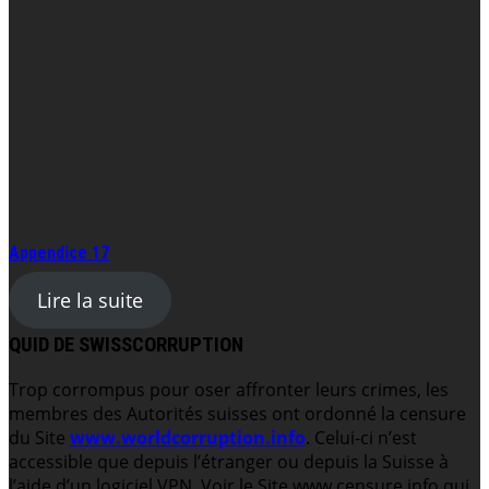
Appendice 17
Lire la suite
QUID DE SWISSCORRUPTION
Trop corrompus pour oser affronter leurs crimes, les
membres des Autorités suisses ont ordonné la censure
du Site
www.worldcorruption.info
. Celui-ci n’est
accessible que depuis l’étranger ou depuis la Suisse à
l’aide d’un logiciel VPN. Voir le Site www.censure.info qui