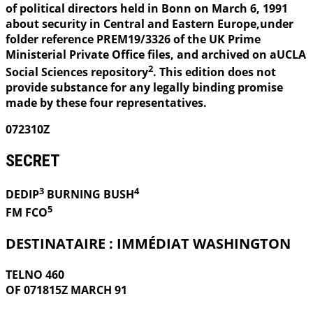
of political directors held in Bonn on March 6, 1991
about security in Central and Eastern Europe,under
folder reference PREM19/3326 of the UK Prime
Ministerial Private Office files, and archived on aUCLA
2
Social Sciences repository
. This edition does not
provide substance for any legally binding promise
made by these four representatives.
072310Z
SECRET
3
4
DEDIP
BURNING
BUSH
5
FM FCO
DESTINATAIRE : IMMÉDIAT WASHINGTON
TELNO 460
OF 071815Z MARCH 91