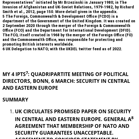
Representatives” initiated by Mr Brzezinski in January 1980; in The
Invasion of Afghanistan and UK-Soviet Relations, 1979-1982, by Richard
Smith et al., 2012, page 150. More detail given in the appendix.
5
The Foreign, Commonwealth & Development Office (FCDO) is a
department of the Government of the United Kingdom. It was created on
2 September 2020 through the merger of the Foreign & Commonwealth
Office (FCO) and the Department for International Development (DFID).
The FCO, itself created in 1968 by the merger of the Foreign Office (FO)
and the Commonwealth Office, was responsible for protecting and
promoting British interests worldwide.
6
UK Delegation to NATO; with the UKDEL twitter feed as of 2022.
.
7
MY 4 IPTS
: QUADRIPARTITE MEETING OF POLITICAL
DIRECTORS, BONN, 6 MARCH: SECURITY IN
CENTRAL
AND EASTERN EUROPE
SUMMARY
UK CIRCULATES PROMISED PAPER ON SECURITY
8
IN CENTRAL AND EASTERN EUROPE. GENERAL A
AGREEMENT THAT MEMBERSHIP OF NATO AND
SECURITY GUARANTEES UNACCEPTABLE.