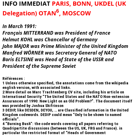
INFO IMMEDIAT
PARIS, BONN, UKDEL (UK
6
Delegation) OTAN
, MOSCOW
In March 1991:
François MITTERRAND was President of France
Helmut KOHL was Chancellor of Germany
John MAJOR was Prime Minister of the United Kingdom
Manfred WÖRNER was Secretary General of NATO
Boris ELTSINE was Head of State of the USSR and
President of the Supreme Soviet
Références :
1
Unless otherwise specified, the annotations come from the wikipedia
english version, with associated links.
2
More detail on Marc Trachtenberg CV site, including his article on
International Security “The United States and the NATO Non-extension
Assurances of 1990: New Light on an Old Problem?”. The document itself
was provided by Joshua Shifrinson
3
DEDIP, like DESDEN, DEYOU, … are Classified information in the United
Kingdom codewords. DEDIP could mean “Only to be shown to named
officials”.
4
“Burning Bush”: the code words covering all papers referring to
Quadripartite discussions (between the US, UK, FRG and France). in
particular the restricted format of “Heads of Government