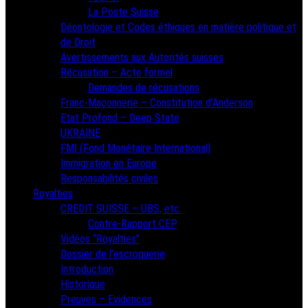
La Poste Suisse
Déontologie et Codes éthiques en matière politique et
de Droit
Avertissements aux Autorités suisses
Récusation – Acte formel
Demandes de récusations
Franc-Maçonnerie – Constitution d’Anderson
Etat Profond – Deep State
UKRAINE
FMI (Fond Monétaire International)
Immigration en Europe
Responsabilités civiles
Royalties
CREDIT SUISSE – UBS, etc.
Contre-Rapport CEP
Vidéos “Royalties”
Dossier de l’escroquerie
Introduction
Historique
Preuves – Evidences