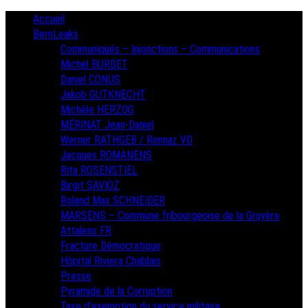
Skip
Primary
Accueil
Menu
to
BernLeaks
content
Communiqués – Injonctions – Communications
Michel BURDET
Daniel CONUS
Jakob GUTKNECHT
Michèle HERZOG
MÉRINAT Jean-Daniel
Werner RATHGEB / Rennaz VD
Jacques ROMANENS
Rita ROSENSTIEL
Birgit SAVIOZ
Roland Max SCHNEIDER
MARSENS – Commune fribourgeoise de la Gruyère
Attalens FR
Fracture Démocratique
Hôpital Riviera Chablais
Presse
Pyramide de la Corruption
Taxe d’exemption du service militaire