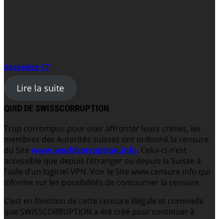
Appendice 17
Lire la suite
QUID DE SWISSCORRUPTION
Trop corrompus pour oser affronter leurs crimes, les
membres des Autorités suisses ont ordonné la censure
du Site
www.worldcorruption.info
. Celui-ci n’est
accessible que depuis l’étranger ou depuis la Suisse à
l’aide d’un logiciel VPN. Voir le Site www.censure.info qui
informe sur les possibilités de contourner la censure.
C’est en fonction de cette censure illégale et criminelle
que SWISSCORRUPTION a été créé pour continuer à