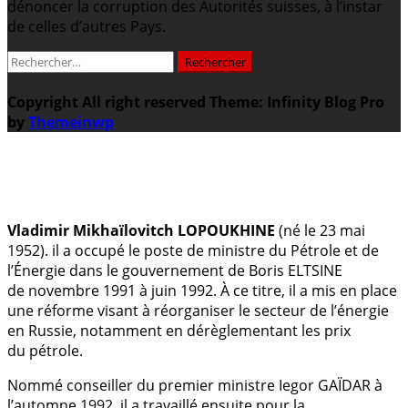
dénoncer la corruption des Autorités suisses, à l’instar
de celles d’autres Pays.
Rechercher :
Copyright All right reserved
Theme: Infinity Blog Pro
by
Themeinwp
.
Vladimir Mikhaïlovitch LOPOUKHINE
(né le 23 mai
1952). il a occupé le poste de ministre du Pétrole et de
l’Énergie dans le gouvernement de Boris ELTSINE
de novembre 1991 à juin 1992. À ce titre, il a mis en place
une réforme visant à réorganiser le secteur de l’énergie
en Russie, notamment en dérèglementant les prix
du pétrole.
Nommé conseiller du premier ministre Iegor GAÏDAR à
l’automne 1992, il a travaillé ensuite pour la