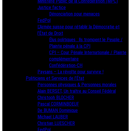
Ministère Public de la Confédération (MPC)
Justice factice
Dénonciation pour menaces
FedPol
L’Armée suisse pour rétablir la Démocratie et
l’État de Droit
Élus politiques : Ils trompent le Peuple /
Plainte pénale à la CPI
CPI – Cour Pénale Internationale / Plainte
complémentaire
Confédération-CH
Paysans – La révolte pour survivre !
Politiciens et Services de l’État
Personnes physiques & Personnes morales
Alain BERSET, Un traître au Conseil Fédéral
Christoph BLOCHER
Pascal CORMINBOEUF
De BUMAN Dominique
Michael LAUBER
Christian LUESCHER
FedPol