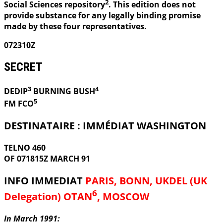
2
Social Sciences repository
. This edition does not
provide substance for any legally binding promise
made by these four representatives.
072310Z
SECRET
3
4
DEDIP
BURNING
BUSH
5
FM FCO
DESTINATAIRE : IMMÉDIAT WASHINGTON
TELNO 460
OF 071815Z MARCH 91
INFO IMMEDIAT
PARIS, BONN, UKDEL (UK
6
Delegation) OTAN
, MOSCOW
In March 1991: