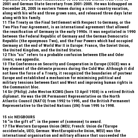
2001 and German State Secretary from 2001-2005. He was kidnapped on
December 28, 2005 in eastern Yemen during a cross-country vacation,
along with his wife and three grown sons, and released three days later
along with his family.
11
The Treaty on the Final Settlement with Respect to Germany, or the
Two Plus Four Agreement, is an international agreement that allowed
the reunification of Germany in the early 1990s. It was negotiated in 1990
between the Federal Republic of Germany and the German Democratic
Republic (the eponymous Two), and the Four Powers which had occupied
Germany at the end of World War II in Europe: France, the Soviet Union,
the United Kingdom, and the United States.
12
This “sic” refers to a probable confusion between Elbe and Oder
rivers; see appendix.
13
The Conference on Security and Cooperation in Europe (CSCE) was a
key element of the détente process during the Cold War. Although it did
not have the force of a Treaty, it recognized the boundaries of postwar
Europe and established a mechanism for minimising political and
military tensions between East and West and improving human rights in
the Communist bloc.
14
Sir (Philip) John Weston KCMG (born 13 April 1938) is a retired British
diplomat. He was the UK Permanent Representative on the North
Atlantic Council (NATO) from 1992 to 1995, and the British Permanent
Representative to the United Nations (UN) from 1995 to 1998.
15 sic NEIGBOURS
16 “in the gift of”: in the power of (someone) to award.
17 The Western European Union (WEU; French: Union de l’Europe
occidentale, UEO; German: WestEuropäische Union, WEU) was the
international organisation and military alliance that succeeded the