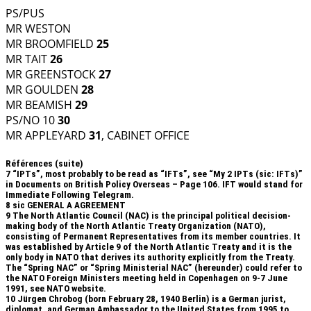
PS/PUS
MR WESTON
MR BROOMFIELD
25
MR TAIT
26
MR GREENSTOCK
27
MR GOULDEN
28
MR BEAMISH
29
PS/NO 10
30
MR APPLEYARD
31
, CABINET OFFICE
Références (suite)
7
“IPTs”, most probably to be read as “IFTs”, see “My 2 IPTs (sic: IFTs)”
in Documents on British Policy Overseas – Page 106. IFT would stand for
Immediate Following Telegram.
8
sic GENERAL A AGREEMENT
9
The North Atlantic Council (NAC) is the principal political decision-
making body of the North Atlantic Treaty Organization (NATO),
consisting of Permanent Representatives from its member countries. It
was established by Article 9 of the North Atlantic Treaty and it is the
only body in NATO that derives its authority explicitly from the Treaty.
The “Spring NAC” or “Spring Ministerial NAC” (hereunder) could refer to
the NATO Foreign Ministers meeting held in Copenhagen on 9-7 June
1991, see NATO website.
10
Jürgen Chrobog (born February 28, 1940 Berlin) is a German jurist,
diplomat, and German Ambassador to the United States from 1995 to