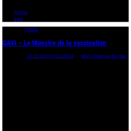
Home
gavi
Category:
COVID
GAVI – Le Monstre de la vaccination
Posted On
22.12.2021
19.02.2024
By
Marc-Etienne Burdet
Le Conseil Fédéral suisse trahit son Peuple. . Les
recensements officiels montrent que la moyenne des
décès a augmenté d’environ 24 000 % depuis le début
des vaccinations COVID – et ce, sans les cas non déclarés.
Pourtant, tous les principaux responsables de cette