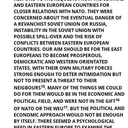
AND EASTERN EUROPEAN COUNTRIES FOR
CLOSER RELATIONS WITH NATO. THEY WERE
CONCERNED ABOUT THE EVENTUAL DANGER OF
A REVANCHIST
SOVIET UNION OR RUSSIA,
INSTABILITY IN THE SOVIET UNION WITH
POSSIBLE SPILL-OVER AND THE RISK OF
CONFLICTS BETWEEN EASTERN EUROPEAN
COUNTRIES. OUR AIM SHOULD BE FOR THE EAST
EUROPEANS TO BECOME PROSPEROUS,
DEMOCRATIC AND WESTERN ORIENTATED
STATES, WITH THEIR OWN MILITARY FORCES
STRONG ENOUGH TO DETER INTIMIDATION BUT
NOT TO PRESENT A THREAT TO THEIR
15
NEIGBOURS
. MANY OF THE THINGS
WE COULD
DO FOR THEM WOULD BE IN THE ECONOMIC AND
16
POLITICAL
FIELD, AND WERE NOT IN THE GIFT
17
OF NATO OR THE WEU
. BUT THE
POLITICAL AND
ECONOMIC APPROACH WOULD NOT BE ENOUGH
BY ITSELF. THERE SEEMED A PSYCHOLOGICAL
NEED IN EASTERN EUROPE TO EXAMINE THE