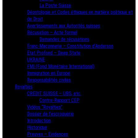
La Poste Suisse
Déontologie et Codes éthiques en matière politique et
de Droit
Avertissements aux Autorités suisses
Récusation – Acte formel
Demandes de récusations
Franc-Maçonnerie – Constitution d’Anderson
Etat Profond – Deep State
UKRAINE
FMI (Fond Monétaire International)
Immigration en Europe
Responsabilités civiles
Royalties
CREDIT SUISSE – UBS, etc.
Contre-Rapport CEP
Vidéos “Royalties”
Dossier de l’escroquerie
Introduction
Historique
Preuves – Evidences