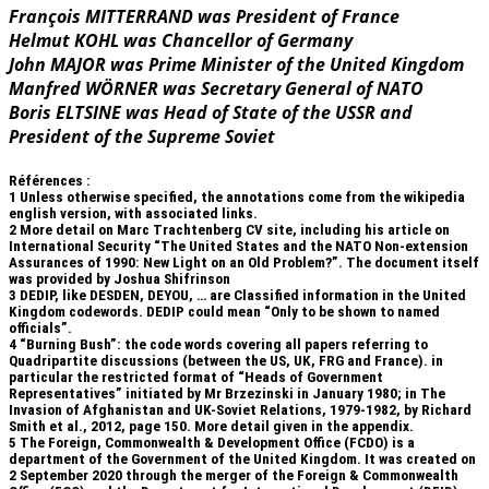
François MITTERRAND was President of France
Helmut KOHL was Chancellor of Germany
John MAJOR was Prime Minister of the United Kingdom
Manfred WÖRNER was Secretary General of NATO
Boris ELTSINE was Head of State of the USSR and
President of the Supreme Soviet
Références :
1
Unless otherwise specified, the annotations come from the wikipedia
english version, with associated links.
2
More detail on Marc Trachtenberg CV site, including his article on
International Security “The United States and the NATO Non-extension
Assurances of 1990: New Light on an Old Problem?”. The document itself
was provided by Joshua Shifrinson
3
DEDIP, like DESDEN, DEYOU, … are Classified information in the United
Kingdom codewords. DEDIP could mean “Only to be shown to named
officials”.
4
“Burning Bush”: the code words covering all papers referring to
Quadripartite discussions (between the US, UK, FRG and France). in
particular the restricted format of “Heads of Government
Representatives” initiated by Mr Brzezinski in January 1980; in The
Invasion of Afghanistan and UK-Soviet Relations, 1979-1982, by Richard
Smith et al., 2012, page 150. More detail given in the appendix.
5
The Foreign, Commonwealth & Development Office (FCDO) is a
department of the Government of the United Kingdom. It was created on
2 September 2020 through the merger of the Foreign & Commonwealth