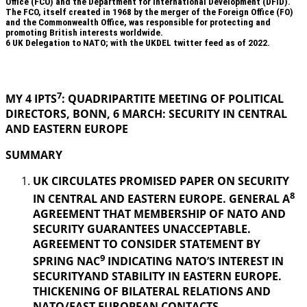
Office (FCO) and the Department for International Development (DFID).
The FCO, itself created in 1968 by the merger of the Foreign Office (FO)
and the Commonwealth Office, was responsible for protecting and
promoting British interests worldwide.
6
UK Delegation to NATO; with the UKDEL twitter feed as of 2022.
.
7
MY 4 IPTS
: QUADRIPARTITE MEETING OF POLITICAL
DIRECTORS, BONN, 6 MARCH: SECURITY IN
CENTRAL
AND EASTERN EUROPE
SUMMARY
UK CIRCULATES PROMISED PAPER ON SECURITY
8
IN CENTRAL AND EASTERN EUROPE. GENERAL A
AGREEMENT THAT MEMBERSHIP OF NATO AND
SECURITY GUARANTEES UNACCEPTABLE.
AGREEMENT TO CONSIDER STATEMENT BY
9
SPRING NAC
INDICATING NATO’S INTEREST IN
SECURITYAND STABILITY IN EASTERN EUROPE.
THICKENING OF BILATERAL RELATIONS AND
NATO/EAST EUROPEAN CONTACTS.