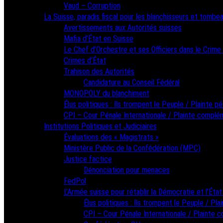
Vaud – Corruption
La Suisse, paradis fiscal pour les blanchisseurs et tombea
Avertissements aux Autorités suisses
Mafia d’État en Suisse
Le Chef d’Orchestre et ses Officiers dans le Crime
Crimes d’État
Trahison des Autorités
Candidature au Conseil Fédéral
MONOPOLY du blanchiment
Élus politiques : Ils trompent le Peuple / Plainte pé
CPI – Cour Pénale Internationale / Plainte complé
Institutions Politiques et Judiciaires
Évaluations des « Magistrats »
Ministère Public de la Confédération (MPC)
Justice factice
Dénonciation pour menaces
FedPol
L’Armée suisse pour rétablir la Démocratie et l’État
Élus politiques : Ils trompent le Peuple / Pla
CPI – Cour Pénale Internationale / Plainte 