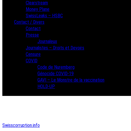
Clearstream
Money Plane
SwissLeaks – HSBC
Contact / Divers
Contact
Presse
Journaleux
Journalistes – Droits et Devoirs
Censure
COVID
Code de Nuremberg
Génocide COVID-19
GAVI – Le Monstre de la vaccination
HOLD-UP
Swisscorruption.info