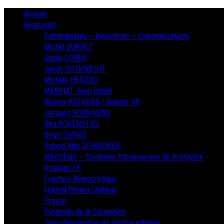
Skip
Primary
Accueil
Menu
to
BernLeaks
content
Communiqués – Injonctions – Communications
Michel BURDET
Daniel CONUS
Jakob GUTKNECHT
Michèle HERZOG
MÉRINAT Jean-Daniel
Werner RATHGEB / Rennaz VD
Jacques ROMANENS
Rita ROSENSTIEL
Birgit SAVIOZ
Roland Max SCHNEIDER
MARSENS – Commune fribourgeoise de la Gruyère
Attalens FR
Fracture Démocratique
Hôpital Riviera Chablais
Presse
Pyramide de la Corruption
Taxe d’exemption du service militaire