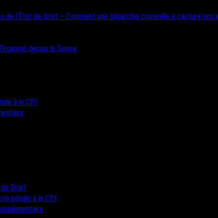
u de l’État de droit – Comment une oligarchie criminelle a capturé nos i
 Organisé depuis la Suisse
nale à la CPI
mentaire
 de Droit
inte pénale à la CPI
complémentaire