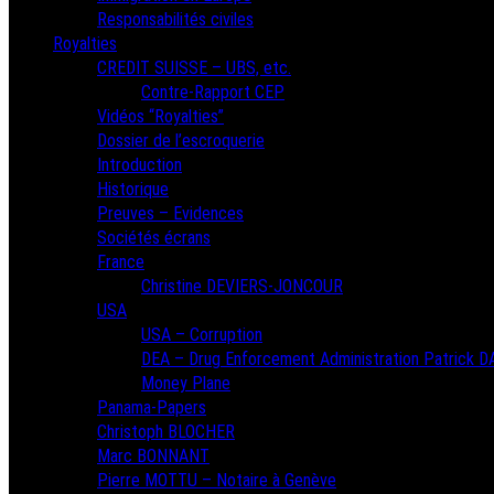
Responsabilités civiles
Royalties
CREDIT SUISSE – UBS, etc.
Contre-Rapport CEP
Vidéos “Royalties”
Dossier de l’escroquerie
Introduction
Historique
Preuves – Evidences
Sociétés écrans
France
Christine DEVIERS-JONCOUR
USA
USA – Corruption
DEA – Drug Enforcement Administration Patrick 
Money Plane
Panama-Papers
Christoph BLOCHER
Marc BONNANT
Pierre MOTTU – Notaire à Genève