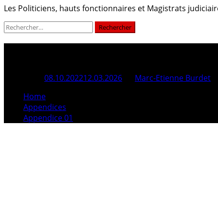
Les Politiciens, hauts fonctionnaires et Magistrats judici
Rechercher :
Appendice 01
Posted On
08.10.2022
12.03.2026
By
Marc-Etienne Burdet
Home
Appendices
Appendice 01