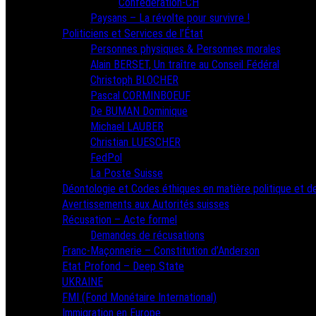
Confédération-CH
Paysans – La révolte pour survivre !
Politiciens et Services de l’État
Personnes physiques & Personnes morales
Alain BERSET, Un traître au Conseil Fédéral
Christoph BLOCHER
Pascal CORMINBOEUF
De BUMAN Dominique
Michael LAUBER
Christian LUESCHER
FedPol
La Poste Suisse
Déontologie et Codes éthiques en matière politique et de
Avertissements aux Autorités suisses
Récusation – Acte formel
Demandes de récusations
Franc-Maçonnerie – Constitution d’Anderson
Etat Profond – Deep State
UKRAINE
FMI (Fond Monétaire International)
Immigration en Europe