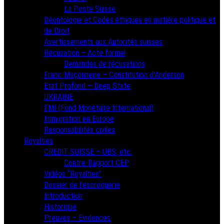
La Poste Suisse
Déontologie et Codes éthiques en matière politique et
de Droit
Avertissements aux Autorités suisses
Récusation – Acte formel
Demandes de récusations
Franc-Maçonnerie – Constitution d’Anderson
Etat Profond – Deep State
UKRAINE
FMI (Fond Monétaire International)
Immigration en Europe
Responsabilités civiles
Royalties
CREDIT SUISSE – UBS, etc.
Contre-Rapport CEP
Vidéos “Royalties”
Dossier de l’escroquerie
Introduction
Historique
Preuves – Evidences