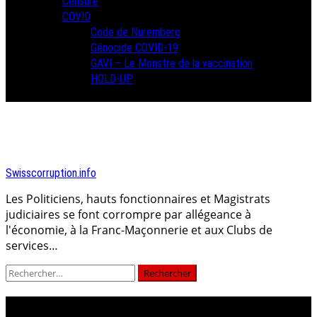
Censure
COVID
Code de Nuremberg
Génocide COVID-19
GAVI – Le Monstre de la vaccination
HOLD-UP
Swisscorruption.info
Les Politiciens, hauts fonctionnaires et Magistrats
judiciaires se font corrompre par allégeance à
l'économie, à la Franc-Maçonnerie et aux Clubs de
services…
Rechercher :
COMMANDITAIRES DU COMPLOT