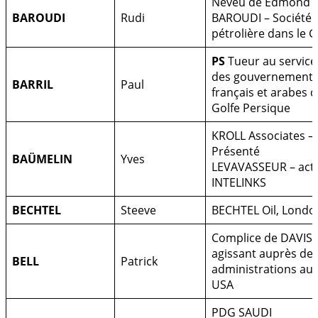
Neveu de Edmond
BAROUDI
Rudi
BAROUDI – Société
pétrolière dans le G
PS
Tueur au service
des gouvernement
BARRIL
Paul
français et arabes 
Golfe Persique
KROLL Associates –
Présenté
BAÜMELIN
Yves
LEVAVASSEUR – act.
INTELINKS
BECHTEL
Steeve
BECHTEL Oil, Londo
Complice de DAVIS
agissant auprès de
BELL
Patrick
administrations au
USA
PDG SAUDI