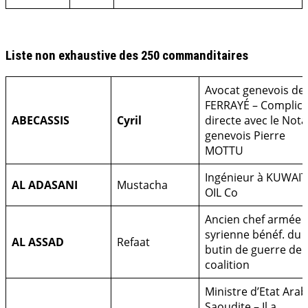
.
Liste non exhaustive des 250 commanditaires
Avocat genevois de
FERRAYÉ – Complici
ABECASSIS
Cyril
directe avec le Nota
genevois Pierre
MOTTU
Ingénieur à KUWAIT
AL ADASANI
Mustacha
OIL Co
Ancien chef armée
syrienne bénéf. du
AL ASSAD
Refaat
butin de guerre de 
coalition
Ministre d’Etat Arab
Saoudite – Il a