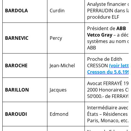
Analyste financier d
BARDOLA
Curdin
PERRAUDIN dans la
procédure ELF
Président de
ABB
Vetco Gray
– a décl
BARNEVIC
Percy
systèmes au nom d
ABB
Proche de Edith
BAROCHE
Jean-Michel
CRESSON
(voir lett
Cresson du 5.6.199
Avocat FERRAYÉ 199
BARILLON
Jacques
2000 Honoraires C
50’000.- de FERRAYÉ
Intermédiaire avec 
BAROUDI
Edmond
États – Résidences 
Paris, Monaco, etc.