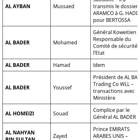
AL AYBAN
Mussaed
transmis le dossier
ARAMCO à G. HAD
pour BERTOSSA
Général Koweitien –
Responsable du
AL BADER
Mohamed
Comité de sécurité 
l’Etat
AL BADER
Hamad
Idem
Président de AL BA
Trading Co WLL –
AL BADER
Youssef
transactions avec
Ministère
Complice par le
AL HOMEIZI
Souad
Général AL BADER
Prince EMIRATS
AL NAHYAN
Zayed
ARABES UNIS –
BIN SULTAN