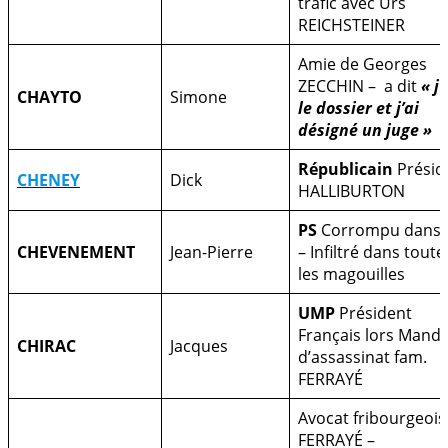
trafic avec Urs
REICHSTEINER
Amie de Georges
ZECCHIN – a dit
« j’
CHAYTO
Simone
le dossier et j’ai
désigné un juge »
Républicain
Présid
CHENEY
Dick
HALLIBURTON
PS
Corrompu dans 
CHEVENEMENT
Jean-Pierre
– Infiltré dans toute
les magouilles
UMP
Président
Français lors Mand
CHIRAC
Jacques
d’assassinat fam.
FERRAYÉ
Avocat fribourgeois
FERRAYÉ –