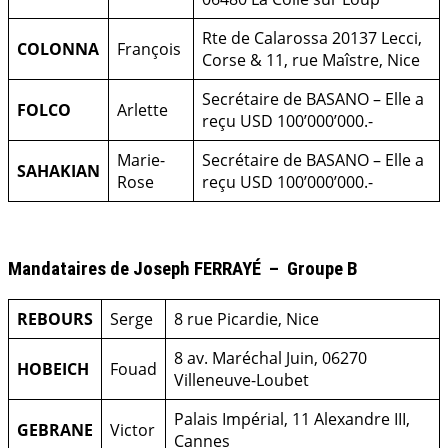
Rte de Calarossa
20137 Lecci,
COLONNA
François
Corse & 11, rue Maîstre, Nice
Secrétaire de BASANO – Elle a
FOLCO
Arlette
reçu USD 100’000’000.-
Marie-
Secrétaire de BASANO – Elle a
SAHAKIAN
Rose
reçu USD 100’000’000.-
.
Mandataires de Joseph FERRAYÉ – Groupe B
REBOURS
Serge
8 rue Picardie, Nice
8 av. Maréchal Juin, 06270
HOBEICH
Fouad
Villeneuve-Loubet
Palais Impérial, 11 Alexandre III,
GEBRANE
Victor
Cannes