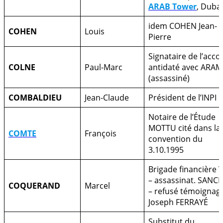
ARAB Tower
, Dubai
idem COHEN Jean-
COHEN
Louis
Pierre
Signataire de l’acco
COLNE
Paul-Marc
antidaté avec ARA
(assassiné)
COMBALDIEU
Jean-Claude
Président de l’INPI
Notaire de l’Étude
MOTTU cité dans la
COMTE
François
convention du
3.10.1995
Brigade financière 
– assassinat. SANC
COQUERAND
Marcel
– refusé témoignag
Joseph FERRAYÉ
Substitut du