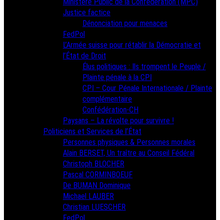
Ministère Public de la Confédération (MPC)
Justice factice
Dénonciation pour menaces
FedPol
L’Armée suisse pour rétablir la Démocratie et
l’État de Droit
Élus politiques : Ils trompent le Peuple /
Plainte pénale à la CPI
CPI – Cour Pénale Internationale / Plainte
complémentaire
Confédération-CH
Paysans – La révolte pour survivre !
Politiciens et Services de l’État
Personnes physiques & Personnes morales
Alain BERSET, Un traître au Conseil Fédéral
Christoph BLOCHER
Pascal CORMINBOEUF
De BUMAN Dominique
Michael LAUBER
Christian LUESCHER
FedPol