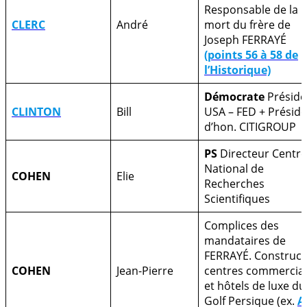
Responsable de la
CLERC
André
mort du frère de
Joseph FERRAYÉ
(points 56 à 58 de
l’Historique)
Démocrate
Préside
CLINTON
Bill
USA – FED + Présid
d’hon. CITIGROUP
PS
Directeur Centre
National de
COHEN
Elie
Recherches
Scientifiques
Complices des
mandataires de
FERRAYÉ. Construct
COHEN
Jean-Pierre
centres commercia
et hôtels de luxe du
Golf Persique (ex.
A