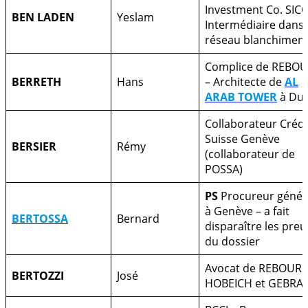
Investment Co. SICO
BEN LADEN
Yeslam
Intermédiaire dans 
réseau blanchimen
Complice de REBO
BERRETH
Hans
– Architecte de
AL
ARAB TOWER
à Dub
Collaborateur Crédi
Suisse Genève
BERSIER
Rémy
(collaborateur de
POSSA)
PS
Procureur génér
à Genève – a fait
BERTOSSA
Bernard
disparaître les pre
du dossier
Avocat de REBOURS
BERTOZZI
José
HOBEICH et GEBRA