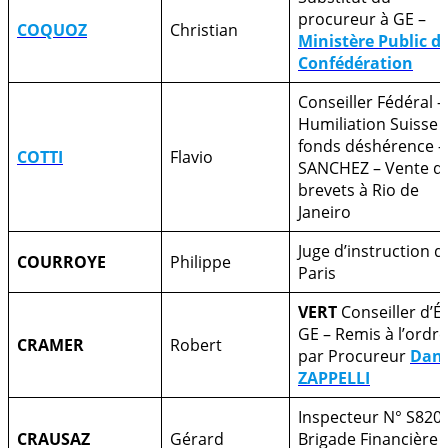
procureur à GE –
COQUOZ
Christian
Ministère Public de
Confédération
Conseiller Fédéral –
Humiliation Suisse 
fonds déshérence –
COTTI
Flavio
SANCHEZ – Vente d
brevets à Rio de
Janeiro
Juge d’instruction d
COURROYE
Philippe
Paris
VERT
Conseiller d’É
GE – Remis à l’ordre
CRAMER
Robert
par Procureur
Dani
ZAPPELLI
Inspecteur N° S820
CRAUSAZ
Gérard
Brigade Financière 