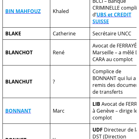
BCCI – Banque
CRIMINELLE compli
BIN MAHFOUZ
Khaled
d’
UBS et CREDIT
SUISSE
BLAKE
Catherine
Secrétaire UNCC
Avocat de FERRAYÉ 
BLANCHOT
René
Marseille – a mêlé D
CARA au complot
Complice de
BONNANT qui lui a
BLANCHUT
?
remis des documen
de transferts
LIB
Avocat de FERR
BONNANT
Marc
à Genève – dirige le
complot
UDF
Directeur de la
DST (Direction