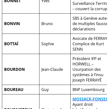
BONNET
Yves
Surveillance Territo
– couvert la corrup
SBS à Genève auteu
BONVIN
Bruno
de multiples fausse
déclarations
Avocate de FERRAYÉ
BOTTAÏ
Sophie
Complice de Kurt
SENN
Président IFP et
HORWELL –
BOURDON
Jean-Claude
Usurpation des
systèmes à l’insu
Joseph FERRAYÉ
BOUREAU
Guy
BNP Luxembourg
MOSSACK-FONSEC
Ayant droit