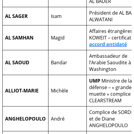
AL BADER
Président de AL BA
AL SAGER
Isam
ALWATANI
Affaires étrangères
AL SAMHAN
Magid
KOWEIT – certificati
accord antidaté
Ambassadeur de
AL SAOUD
Bandar
l’Arabie Saoudite à
Washington
UMP
Ministre de la
défense – « grande
ALLIOT-MARIE
Michèle
muette » complice
CLEARSTREAM
Complice de SORDE
ANGHELOPOULO
André
et de Diane
ANGHELOPOULO