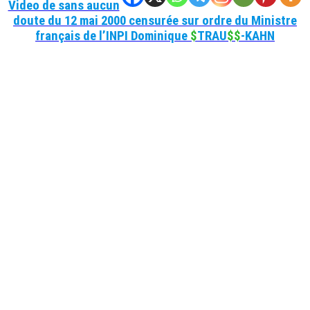
Video de sans aucun
doute du 12 mai 2000 censurée sur ordre du Ministre
français de l’INPI Dominique
$
TRAU
$$
-KAHN