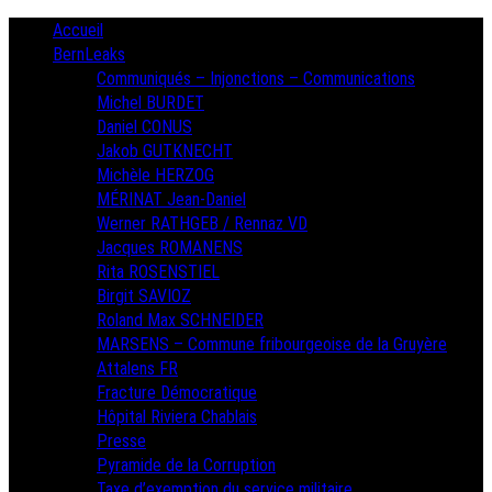
Skip
Primary
Accueil
Menu
to
BernLeaks
content
Communiqués – Injonctions – Communications
Michel BURDET
Daniel CONUS
Jakob GUTKNECHT
Michèle HERZOG
MÉRINAT Jean-Daniel
Werner RATHGEB / Rennaz VD
Jacques ROMANENS
Rita ROSENSTIEL
Birgit SAVIOZ
Roland Max SCHNEIDER
MARSENS – Commune fribourgeoise de la Gruyère
Attalens FR
Fracture Démocratique
Hôpital Riviera Chablais
Presse
Pyramide de la Corruption
Taxe d’exemption du service militaire