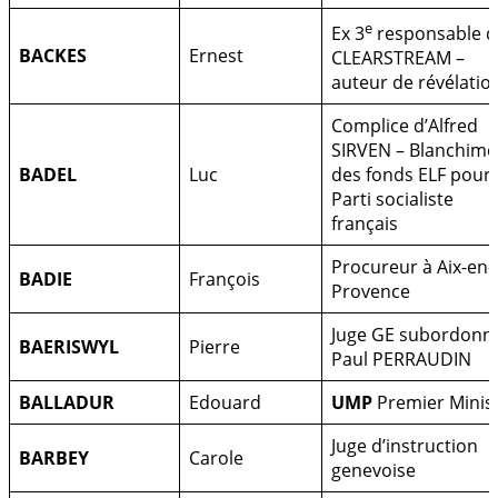
e
Ex 3
responsable d
BACKES
Ernest
CLEARSTREAM –
auteur de révélatio
Complice d’Alfred
SIRVEN – Blanchime
BADEL
Luc
des fonds ELF pour 
Parti socialiste
français
Procureur à Aix-en-
BADIE
François
Provence
Juge GE subordonn
BAERISWYL
Pierre
Paul PERRAUDIN
BALLADUR
Edouard
UMP
Premier Minis
Juge d’instruction
BARBEY
Carole
genevoise