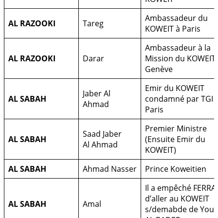
Ambassadeur du
AL RAZOOKI
Tareg
KOWEIT à Paris
Ambassadeur à la
AL RAZOOKI
Darar
Mission du KOWEIT 
Genève
Emir du KOWEIT
Jaber Al
AL SABAH
condamné par TGI 
Ahmad
Paris
Premier Ministre
Saad Jaber
AL SABAH
(Ensuite Emir du
Al Ahmad
KOWEIT)
AL SABAH
Ahmad Nasser
Prince Koweitien
Il a empêché FERRA
d’aller au KOWEIT
AL SABAH
Amal
s/demabde de Yous