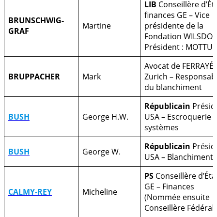
LIB
Conseillère d’Ét
finances GE – Vice
BRUNSCHWIG-
Martine
présidente de la
GRAF
Fondation WILSDOR
Président : MOTTU
Avocat de FERRAYÉ 
BRUPPACHER
Mark
Zurich – Responsab
du blanchiment
Républicain
Présid
BUSH
George H.W.
USA – Escroquerie 
systèmes
Républicain
Présid
BUSH
George W.
USA – Blanchiment
PS
Conseillère d’Éta
GE – Finances
CALMY-REY
Micheline
(Nommée ensuite
Conseillère Fédéral