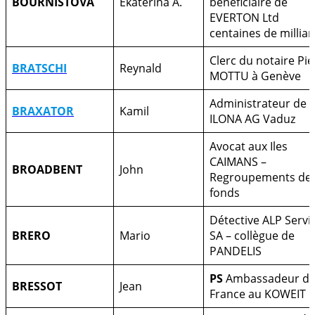
BOURNISTOVA
Ekaterina A.
bénéficiaire de
EVERTON Ltd
centaines de milliar
Clerc du notaire Pie
BRATSCHI
Reynald
MOTTU à Genève
Administrateur de
BRAXATOR
Kamil
ILONA AG Vaduz
Avocat aux Iles
CAIMANS –
BROADBENT
John
Regroupements de
fonds
Détective ALP Servi
BRERO
Mario
SA – collègue de
PANDELIS
PS
Ambassadeur d
BRESSOT
Jean
France au KOWEIT