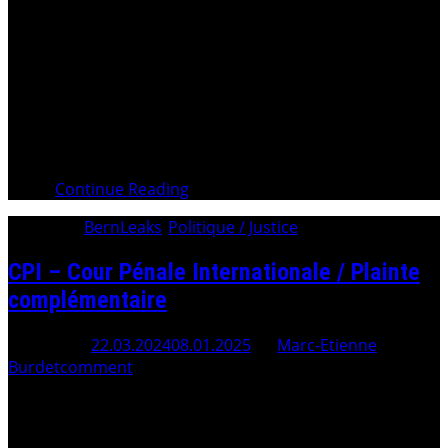
> . Inventeur des systèmes d’extinction et de blocage des
puits de pétrole en feu etVictime de l’escroquerie et du
blanchiment de ses royalties pour plusieurs milliers de
milliards de dollars Le fisc n’ayant pas encaissé les
impôts sur ces revenus et sur le blanchiment qui a suivi
et qui
Continue Reading
Category:
BernLeaks
/
Politique / Justice
CPI – Cour Pénale Internationale / Plainte
complémentaire
Posted On
22.03.2024
08.01.2025
By
Marc-Etienne
Burdet
comment