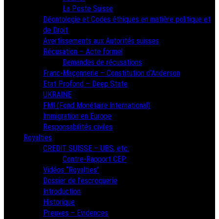
La Poste Suisse
Déontologie et Codes éthiques en matière politique et
de Droit
Avertissements aux Autorités suisses
Récusation – Acte formel
Demandes de récusations
Franc-Maçonnerie – Constitution d’Anderson
Etat Profond – Deep State
UKRAINE
FMI (Fond Monétaire International)
Immigration en Europe
Responsabilités civiles
Royalties
CREDIT SUISSE – UBS, etc.
Contre-Rapport CEP
Vidéos “Royalties”
Dossier de l’escroquerie
Introduction
Historique
Preuves – Evidences