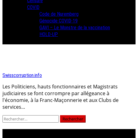
Censure
COVID
Code de Nuremberg
Génocide COVID-19
GAVI – Le Monstre de la vaccination
HOLD-UP
Swisscorruption.info
Les Politiciens, hauts fonctionnaires et Magistrats
judiciaires se font corrompre par allégeance à
l'économie, à la Franc-Maçonnerie et aux Clubs de
services…
Rechercher :
gouvernement français