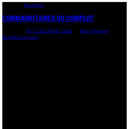
Category:
Royalties
COMMANDITAIRES DU COMPLOT
Posted On
09.12.2022
09.01.2026
By
Marc-Etienne
Burdet
comment
Video de sans aucun doute du 12 mai 2000 censurée sur