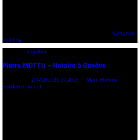
ordre du Ministre français de l’INPI Dominique $TRAU$$-
KAHN Al Arab Tower – Dubai L’une des réalisations dans
le Golf (1994), financée par les fonds escroqués à
FERRAYE… Liste non exhaustive des personnes
impliquées dans le complot, l’escroquerie et le
Continue
Reading
Category:
Royalties
Pierre MOTTU – Notaire à Genève
Posted On
12.07.2021
25.07.2026
By
Marc-Etienne
Burdet
comment
. Marc-Etienne BURDET a subi une privation de liberté de