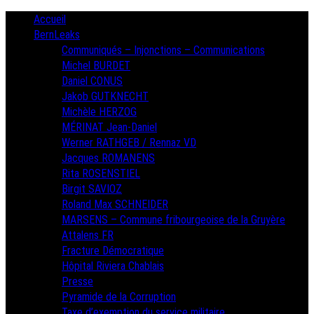
Skip
Primary
Accueil
Menu
to
BernLeaks
content
Communiqués – Injonctions – Communications
Michel BURDET
Daniel CONUS
Jakob GUTKNECHT
Michèle HERZOG
MÉRINAT Jean-Daniel
Werner RATHGEB / Rennaz VD
Jacques ROMANENS
Rita ROSENSTIEL
Birgit SAVIOZ
Roland Max SCHNEIDER
MARSENS – Commune fribourgeoise de la Gruyère
Attalens FR
Fracture Démocratique
Hôpital Riviera Chablais
Presse
Pyramide de la Corruption
Taxe d’exemption du service militaire