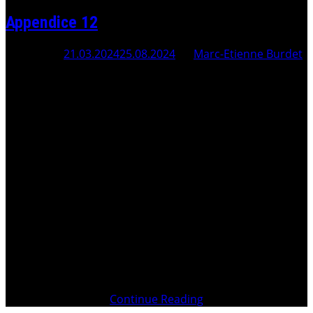
Appendice 12
Posted On
21.03.2024
25.08.2024
By
Marc-Etienne Burdet
L’État français met un contrat sur la Famille FERRAYÉ
pour les assassiner Comme l’avait dit Me Gilbert
COLLARD sur le plateau de TF1 dans l’émission « Sans
aucun doute », on ne joue plus avec des rigolos, on joue
avec de vrais tueurs, des hommes prêts à tout sous
prétexte qu’un État
Continue Reading