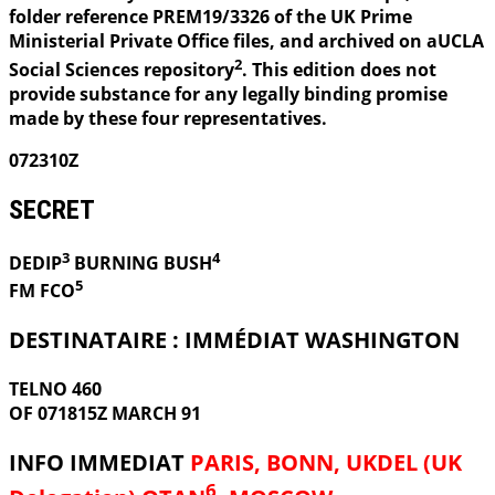
folder reference PREM19/3326 of the UK Prime
Ministerial Private Office files, and archived on aUCLA
2
Social Sciences repository
. This edition does not
provide substance for any legally binding promise
made by these four representatives.
072310Z
SECRET
3
4
DEDIP
BURNING
BUSH
5
FM FCO
DESTINATAIRE : IMMÉDIAT WASHINGTON
TELNO 460
OF 071815Z MARCH 91
INFO IMMEDIAT
PARIS, BONN, UKDEL (UK
6