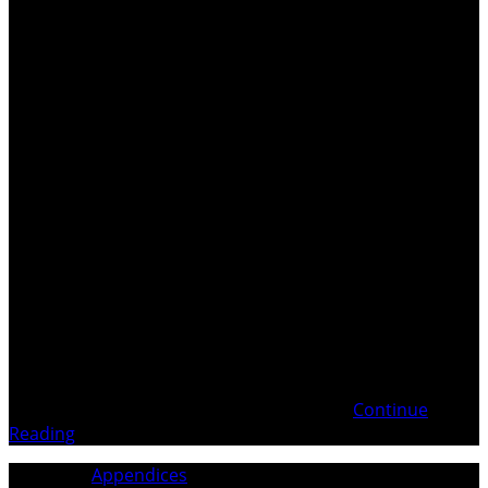
. Vidéo pourComprendre la nécessité de l’Opération
spéciale russe en Ukraine Le Sommet du BÜRGENSTOCK
en Suisse dans le Canton de Nidwald n’est qu’une
tromperie et une propagande des Sionistes auxquels
obéissent le Gouvernement et le Parlement Suisses, en
faveur des NAZIS ! . . . Ce complément à la
Continue
Reading
Category:
Appendices