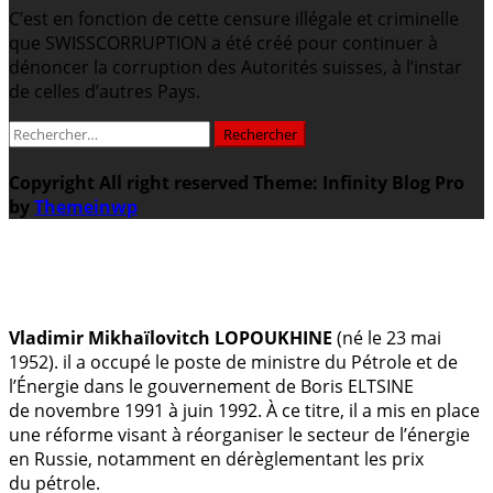
C’est en fonction de cette censure illégale et criminelle
que SWISSCORRUPTION a été créé pour continuer à
dénoncer la corruption des Autorités suisses, à l’instar
de celles d’autres Pays.
Rechercher :
Copyright All right reserved
Theme: Infinity Blog Pro
by
Themeinwp
.
Vladimir Mikhaïlovitch LOPOUKHINE
(né le 23 mai
1952). il a occupé le poste de ministre du Pétrole et de
l’Énergie dans le gouvernement de Boris ELTSINE
de novembre 1991 à juin 1992. À ce titre, il a mis en place
une réforme visant à réorganiser le secteur de l’énergie
en Russie, notamment en dérèglementant les prix
du pétrole.