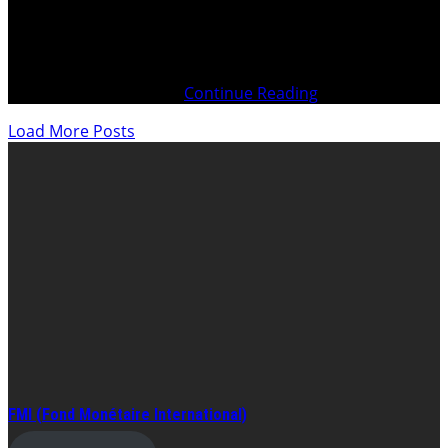
2 ans, après un jugement pour calomnie, sur plainte du
Notaire genevois Pierre MOTTU. Pourtant, tous les faits
étaient vérifiables comme on le voit dans le jugement par
le lien cité plus haut. Retraité, MOTTU vit maintenant
entre Genève, Londres
Continue Reading
Load More Posts
FMI (Fond Monétaire International)