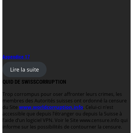
Appendice 17
Lire la suite
QUID DE SWISSCORRUPTION
Trop corrompus pour oser affronter leurs crimes, les
membres des Autorités suisses ont ordonné la censure
du Site
www.worldcorruption.info
. Celui-ci n’est
accessible que depuis l’étranger ou depuis la Suisse à
l’aide d’un logiciel VPN. Voir le Site www.censure.info qui
informe sur les possibilités de contourner la censure.