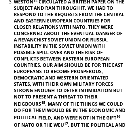
14
WESTON
CIRCULATED A BRITISH PAPER ON THE
SUBJECT AND RAN THROUGH IT. WE HAD TO
RESPOND TO THE REQUESTS FROM THE CENTRAL
AND EASTERN EUROPEAN COUNTRIES FOR
CLOSER RELATIONS WITH NATO. THEY WERE
CONCERNED ABOUT THE EVENTUAL DANGER OF
A REVANCHIST
SOVIET UNION OR RUSSIA,
INSTABILITY IN THE SOVIET UNION WITH
POSSIBLE SPILL-OVER AND THE RISK OF
CONFLICTS BETWEEN EASTERN EUROPEAN
COUNTRIES. OUR AIM SHOULD BE FOR THE EAST
EUROPEANS TO BECOME PROSPEROUS,
DEMOCRATIC AND WESTERN ORIENTATED
STATES, WITH THEIR OWN MILITARY FORCES
STRONG ENOUGH TO DETER INTIMIDATION BUT
NOT TO PRESENT A THREAT TO THEIR
15
NEIGBOURS
. MANY OF THE THINGS
WE COULD
DO FOR THEM WOULD BE IN THE ECONOMIC AND
16
POLITICAL
FIELD, AND WERE NOT IN THE GIFT
17
OF NATO OR THE WEU
. BUT THE
POLITICAL AND