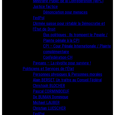
Ministère Public de la Confédération (MPC)
Justice factice
Dénonciation pour menaces
FedPol
L’Armée suisse pour rétablir la Démocratie et
l’État de Droit
Élus politiques : Ils trompent le Peuple /
Plainte pénale à la CPI
CPI – Cour Pénale Internationale / Plainte
complémentaire
Confédération-CH
Paysans – La révolte pour survivre !
Politiciens et Services de l’État
Personnes physiques & Personnes morales
Alain BERSET, Un traître au Conseil Fédéral
Christoph BLOCHER
Pascal CORMINBOEUF
De BUMAN Dominique
Michael LAUBER
Christian LUESCHER
FedPol