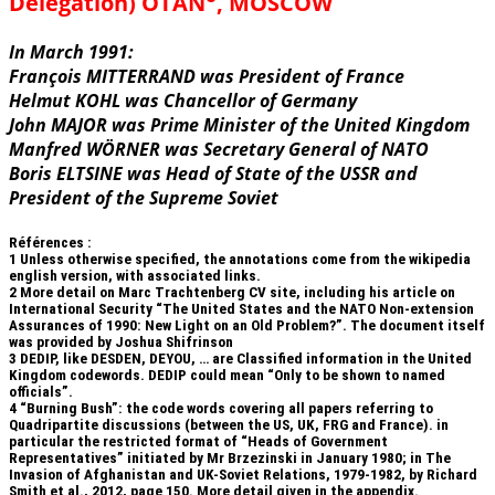
Delegation) OTAN
, MOSCOW
In March 1991:
François MITTERRAND was President of France
Helmut KOHL was Chancellor of Germany
John MAJOR was Prime Minister of the United Kingdom
Manfred WÖRNER was Secretary General of NATO
Boris ELTSINE was Head of State of the USSR and
President of the Supreme Soviet
Références :
1
Unless otherwise specified, the annotations come from the wikipedia
english version, with associated links.
2
More detail on Marc Trachtenberg CV site, including his article on
International Security “The United States and the NATO Non-extension
Assurances of 1990: New Light on an Old Problem?”. The document itself
was provided by Joshua Shifrinson
3
DEDIP, like DESDEN, DEYOU, … are Classified information in the United
Kingdom codewords. DEDIP could mean “Only to be shown to named
officials”.
4
“Burning Bush”: the code words covering all papers referring to
Quadripartite discussions (between the US, UK, FRG and France). in
particular the restricted format of “Heads of Government
Representatives” initiated by Mr Brzezinski in January 1980; in The
Invasion of Afghanistan and UK-Soviet Relations, 1979-1982, by Richard
Smith et al., 2012, page 150. More detail given in the appendix.