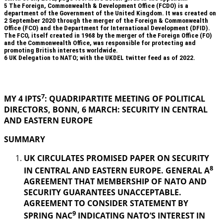
5
The Foreign, Commonwealth & Development Office (FCDO) is a
department of the Government of the United Kingdom. It was created on
2 September 2020 through the merger of the Foreign & Commonwealth
Office (FCO) and the Department for International Development (DFID).
The FCO, itself created in 1968 by the merger of the Foreign Office (FO)
and the Commonwealth Office, was responsible for protecting and
promoting British interests worldwide.
6
UK Delegation to NATO; with the UKDEL twitter feed as of 2022.
.
7
MY 4 IPTS
: QUADRIPARTITE MEETING OF POLITICAL
DIRECTORS, BONN, 6 MARCH: SECURITY IN
CENTRAL
AND EASTERN EUROPE
SUMMARY
UK CIRCULATES PROMISED PAPER ON SECURITY
8
IN CENTRAL AND EASTERN EUROPE. GENERAL A
AGREEMENT THAT MEMBERSHIP OF NATO AND
SECURITY GUARANTEES UNACCEPTABLE.
AGREEMENT TO CONSIDER STATEMENT BY
9
SPRING NAC
INDICATING NATO’S INTEREST IN