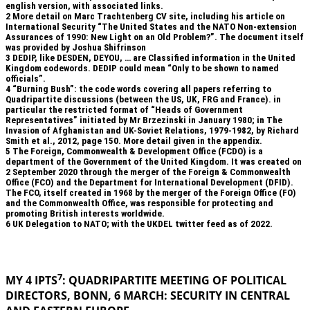
english version, with associated links.
2
More detail on Marc Trachtenberg CV site, including his article on
International Security “The United States and the NATO Non-extension
Assurances of 1990: New Light on an Old Problem?”. The document itself
was provided by Joshua Shifrinson
3
DEDIP, like DESDEN, DEYOU, … are Classified information in the United
Kingdom codewords. DEDIP could mean “Only to be shown to named
officials”.
4
“Burning Bush”: the code words covering all papers referring to
Quadripartite discussions (between the US, UK, FRG and France). in
particular the restricted format of “Heads of Government
Representatives” initiated by Mr Brzezinski in January 1980; in The
Invasion of Afghanistan and UK-Soviet Relations, 1979-1982, by Richard
Smith et al., 2012, page 150. More detail given in the appendix.
5
The Foreign, Commonwealth & Development Office (FCDO) is a
department of the Government of the United Kingdom. It was created on
2 September 2020 through the merger of the Foreign & Commonwealth
Office (FCO) and the Department for International Development (DFID).
The FCO, itself created in 1968 by the merger of the Foreign Office (FO)
and the Commonwealth Office, was responsible for protecting and
promoting British interests worldwide.
6
UK Delegation to NATO; with the UKDEL twitter feed as of 2022.
.
7
MY 4 IPTS
: QUADRIPARTITE MEETING OF POLITICAL
DIRECTORS, BONN, 6 MARCH: SECURITY IN
CENTRAL