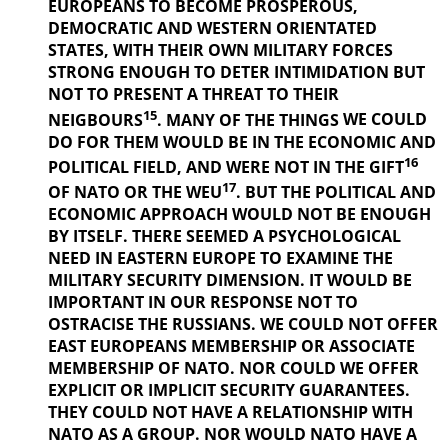
EUROPEANS TO BECOME PROSPEROUS,
DEMOCRATIC AND WESTERN ORIENTATED
STATES, WITH THEIR OWN MILITARY FORCES
STRONG ENOUGH TO DETER INTIMIDATION BUT
NOT TO PRESENT A THREAT TO THEIR
15
NEIGBOURS
. MANY OF THE THINGS
WE COULD
DO FOR THEM WOULD BE IN THE ECONOMIC AND
16
POLITICAL
FIELD, AND WERE NOT IN THE GIFT
17
OF NATO OR THE WEU
. BUT THE
POLITICAL AND
ECONOMIC APPROACH WOULD NOT BE ENOUGH
BY ITSELF. THERE SEEMED A PSYCHOLOGICAL
NEED IN EASTERN EUROPE TO EXAMINE THE
MILITARY SECURITY DIMENSION. IT WOULD BE
IMPORTANT IN OUR
RESPONSE NOT TO
OSTRACISE THE RUSSIANS. WE COULD NOT OFFER
EAST EUROPEANS MEMBERSHIP OR ASSOCIATE
MEMBERSHIP OF NATO. NOR COULD WE OFFER
EXPLICIT OR IMPLICIT SECURITY GUARANTEES.
THEY COULD NOT HAVE A RELATIONSHIP WITH
NATO AS A GROUP. NOR WOULD NATO HAVE A