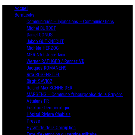
Skip
Primary
Accueil
Menu
to
BernLeaks
content
Communiqués – Injonctions – Communications
Michel BURDET
Daniel CONUS
Jakob GUTKNECHT
Michèle HERZOG
MÉRINAT Jean-Daniel
Werner RATHGEB / Rennaz VD
Jacques ROMANENS
Rita ROSENSTIEL
Birgit SAVIOZ
Roland Max SCHNEIDER
MARSENS – Commune fribourgeoise de la Gruyère
Attalens FR
Fracture Démocratique
Hôpital Riviera Chablais
Presse
Pyramide de la Corruption
Taxe d’exemption du service militaire