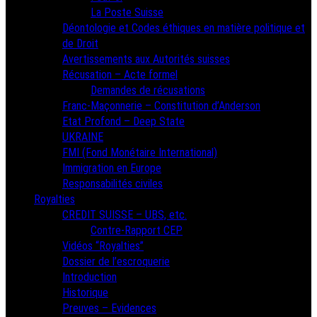
La Poste Suisse
Déontologie et Codes éthiques en matière politique et
de Droit
Avertissements aux Autorités suisses
Récusation – Acte formel
Demandes de récusations
Franc-Maçonnerie – Constitution d’Anderson
Etat Profond – Deep State
UKRAINE
FMI (Fond Monétaire International)
Immigration en Europe
Responsabilités civiles
Royalties
CREDIT SUISSE – UBS, etc.
Contre-Rapport CEP
Vidéos “Royalties”
Dossier de l’escroquerie
Introduction
Historique
Preuves – Evidences