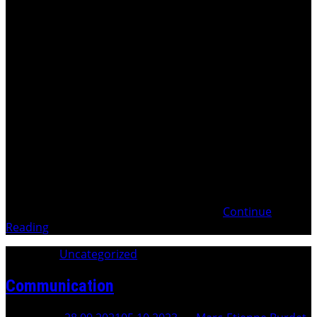
. Candidature du 17.02.2025 Lettre du 6 mars 2025 aux
Membres de l’Assemblée fédérale Ce que le Peuple
souverain doit comprendre . . Marc-Etienne BURDET à
Madame Maja RINIKERPrésidente du Conseil National
Monsieur Andrea CARONIPrésident du Conseil des États
Yverdon-les-Bains, le 17 février 2025 Candidature en
fichier pdf (français)Communiqué public
Continue
Reading
Category:
Uncategorized
Communication