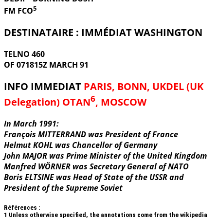
5
FM FCO
DESTINATAIRE : IMMÉDIAT WASHINGTON
TELNO 460
OF 071815Z MARCH 91
INFO IMMEDIAT
PARIS, BONN, UKDEL (UK
6
Delegation) OTAN
, MOSCOW
In March 1991:
François MITTERRAND was President of France
Helmut KOHL was Chancellor of Germany
John MAJOR was Prime Minister of the United Kingdom
Manfred WÖRNER was Secretary General of NATO
Boris ELTSINE was Head of State of the USSR and
President of the Supreme Soviet
Références :
1
Unless otherwise specified, the annotations come from the wikipedia