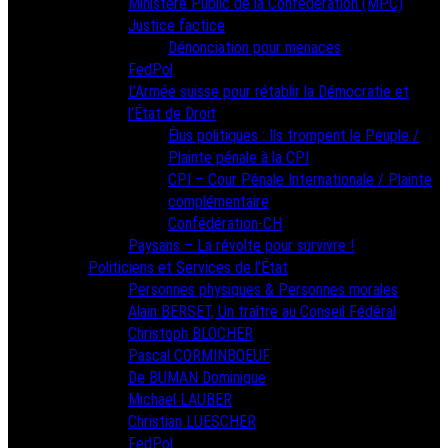
Ministère Public de la Confédération (MPC)
Justice factice
Dénonciation pour menaces
FedPol
L’Armée suisse pour rétablir la Démocratie et
l’État de Droit
Élus politiques : Ils trompent le Peuple /
Plainte pénale à la CPI
CPI – Cour Pénale Internationale / Plainte
complémentaire
Confédération-CH
Paysans – La révolte pour survivre !
Politiciens et Services de l’État
Personnes physiques & Personnes morales
Alain BERSET, Un traître au Conseil Fédéral
Christoph BLOCHER
Pascal CORMINBOEUF
De BUMAN Dominique
Michael LAUBER
Christian LUESCHER
FedPol