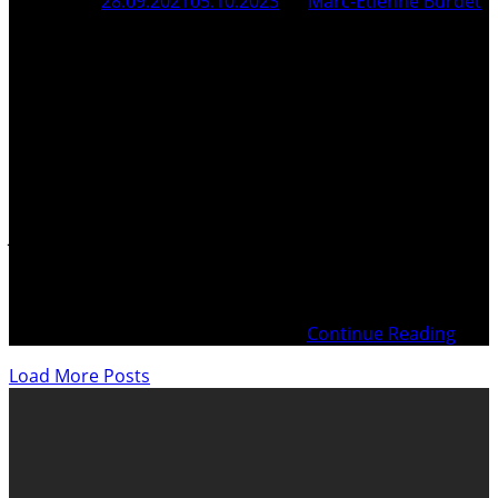
Posted On
28.09.2021
05.10.2023
By
Marc-Etienne Burdet
A l’attention des Membres du Comité Directeur des
Jeunes socialistes suisses Madame, Monsieur, Dommage,
le Peuple suisse ne vous a pas suivis, mais avez-vous
présenté les bons arguments ? Et si la réalité de la
situation était toute autre ? Une situation réelle que la
droite corrompue du PLR Chirstian
Continue Reading
Load More Posts