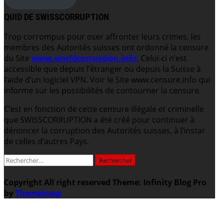
QUID DE SWISSCORRUPTION
Trop corrompus pour oser affronter leurs crimes, les
membres des Autorités suisses ont ordonné la censure
du Site
www.worldcorruption.info
. Celui-ci n’est
accessible que depuis l’étranger ou depuis la Suisse à
l’aide d’un logiciel VPN. Voir le Site www.censure.info qui
informe sur les possibilités de contourner la censure.
C’est en fonction de cette censure illégale et criminelle
que SWISSCORRUPTION a été créé pour continuer à
dénoncer la corruption des Autorités suisses, à l’instar
de celles d’autres Pays.
Rechercher :
Copyright All right reserved
Theme: Infinity Blog Pro
by
Themeinwp