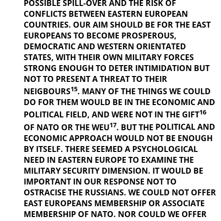
POSSIBLE SPILL-OVER AND THE RISK OF
CONFLICTS BETWEEN EASTERN EUROPEAN
COUNTRIES. OUR AIM SHOULD BE FOR THE EAST
EUROPEANS TO BECOME PROSPEROUS,
DEMOCRATIC AND WESTERN ORIENTATED
STATES, WITH THEIR OWN MILITARY FORCES
STRONG ENOUGH TO DETER INTIMIDATION BUT
NOT TO PRESENT A THREAT TO THEIR
15
NEIGBOURS
. MANY OF THE THINGS
WE COULD
DO FOR THEM WOULD BE IN THE ECONOMIC AND
16
POLITICAL
FIELD, AND WERE NOT IN THE GIFT
17
OF NATO OR THE WEU
. BUT THE
POLITICAL AND
ECONOMIC APPROACH WOULD NOT BE ENOUGH
BY ITSELF. THERE SEEMED A PSYCHOLOGICAL
NEED IN EASTERN EUROPE TO EXAMINE THE
MILITARY SECURITY DIMENSION. IT WOULD BE
IMPORTANT IN OUR
RESPONSE NOT TO
OSTRACISE THE RUSSIANS. WE COULD NOT OFFER
EAST EUROPEANS MEMBERSHIP OR ASSOCIATE
MEMBERSHIP OF NATO. NOR COULD WE OFFER