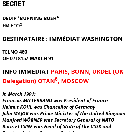
SECRET
3
4
DEDIP
BURNING
BUSH
5
FM FCO
DESTINATAIRE : IMMÉDIAT WASHINGTON
TELNO 460
OF 071815Z MARCH 91
INFO IMMEDIAT
PARIS, BONN, UKDEL (UK
6
Delegation) OTAN
, MOSCOW
In March 1991:
François MITTERRAND was President of France
Helmut KOHL was Chancellor of Germany
John MAJOR was Prime Minister of the United Kingdom
Manfred WÖRNER was Secretary General of NATO
Boris ELTSINE was Head of State of the USSR and