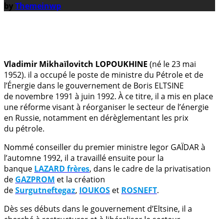
by
Themeinwp
.
Vladimir Mikhaïlovitch LOPOUKHINE
(né le 23 mai
1952). il a occupé le poste de ministre du Pétrole et de
l’Énergie dans le gouvernement de Boris ELTSINE
de novembre 1991 à juin 1992. À ce titre, il a mis en place
une réforme visant à réorganiser le secteur de l’énergie
en Russie, notamment en dérèglementant les prix
du pétrole.
Nommé conseiller du premier ministre Iegor GAÏDAR à
l’automne 1992, il a travaillé ensuite pour la
banque
LAZARD frères
, dans le cadre de la privatisation
de
GAZPROM
et la création
de
Surgutneftegaz
,
IOUKOS
et
ROSNEFT
.
Dès ses débuts dans le gouvernement d’Eltsine, il a