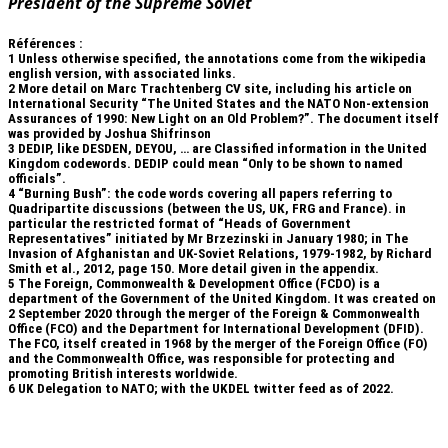
President of the Supreme Soviet
Références :
1
Unless otherwise specified, the annotations come from the wikipedia
english version, with associated links.
2
More detail on Marc Trachtenberg CV site, including his article on
International Security “The United States and the NATO Non-extension
Assurances of 1990: New Light on an Old Problem?”. The document itself
was provided by Joshua Shifrinson
3
DEDIP, like DESDEN, DEYOU, … are Classified information in the United
Kingdom codewords. DEDIP could mean “Only to be shown to named
officials”.
4
“Burning Bush”: the code words covering all papers referring to
Quadripartite discussions (between the US, UK, FRG and France). in
particular the restricted format of “Heads of Government
Representatives” initiated by Mr Brzezinski in January 1980; in The
Invasion of Afghanistan and UK-Soviet Relations, 1979-1982, by Richard
Smith et al., 2012, page 150. More detail given in the appendix.
5
The Foreign, Commonwealth & Development Office (FCDO) is a
department of the Government of the United Kingdom. It was created on
2 September 2020 through the merger of the Foreign & Commonwealth
Office (FCO) and the Department for International Development (DFID).
The FCO, itself created in 1968 by the merger of the Foreign Office (FO)
and the Commonwealth Office, was responsible for protecting and
promoting British interests worldwide.
6
UK Delegation to NATO; with the UKDEL twitter feed as of 2022.
.