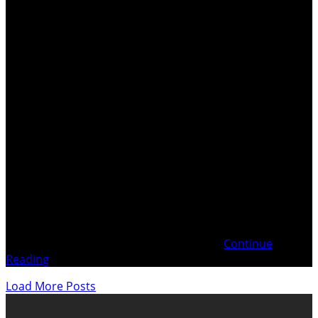
. Candidature du 17.02.2025 Lettre du 6 mars 2025 aux
Membres de l’Assemblée fédérale Ce que le Peuple
souverain doit comprendre . . Marc-Etienne BURDET à
Madame Maja RINIKERPrésidente du Conseil National
Monsieur Andrea CARONIPrésident du Conseil des États
Yverdon-les-Bains, le 17 février 2025 Candidature en
fichier pdf (français)Communiqué public
Continue
Reading
Load More Posts