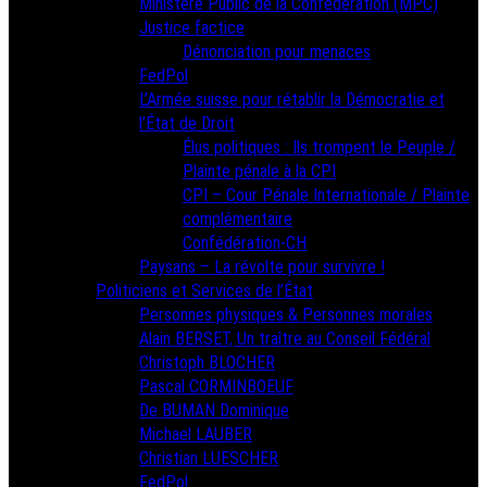
Ministère Public de la Confédération (MPC)
Justice factice
Dénonciation pour menaces
FedPol
L’Armée suisse pour rétablir la Démocratie et
l’État de Droit
Élus politiques : Ils trompent le Peuple /
Plainte pénale à la CPI
CPI – Cour Pénale Internationale / Plainte
complémentaire
Confédération-CH
Paysans – La révolte pour survivre !
Politiciens et Services de l’État
Personnes physiques & Personnes morales
Alain BERSET, Un traître au Conseil Fédéral
Christoph BLOCHER
Pascal CORMINBOEUF
De BUMAN Dominique
Michael LAUBER
Christian LUESCHER
FedPol