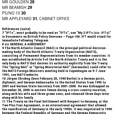
MR GOULDEN
28
MR BEAMISH
29
PS/NO 10
30
MR APPLEYARD
31
, CABINET OFFICE
Références (suite)
7
“IPTs”, most probably to be read as “IFTs”, see “My 2 IPTs (sic: IFTs)”
in Documents on British Policy Overseas – Page 106. IFT would stand for
Immediate Following Telegram.
8
sic GENERAL A AGREEMENT
9
The North Atlantic Council (NAC) is the principal political decision-
making body of the North Atlantic Treaty Organization (NATO),
consisting of Permanent Representatives from its member countries. It
was established by Article 9 of the North Atlantic Treaty and it is the
only body in NATO that derives its authority explicitly from the Treaty.
The “Spring NAC” or “Spring Ministerial NAC” (hereunder) could refer to
the NATO Foreign Ministers meeting held in Copenhagen on 9-7 June
1991, see NATO website.
10
Jürgen Chrobog (born February 28, 1940 Berlin) is a German jurist,
diplomat, and German Ambassador to the United States from 1995 to
2001 and German State Secretary from 2001-2005. He was kidnapped on
December 28, 2005 in eastern Yemen during a cross-country vacation,
along with his wife and three grown sons, and released three days later
along with his family.
11
The Treaty on the Final Settlement with Respect to Germany, or the
Two Plus Four Agreement, is an international agreement that allowed
the reunification of Germany in the early 1990s. It was negotiated in 1990
between the Federal Republic of Germany and the German Democratic