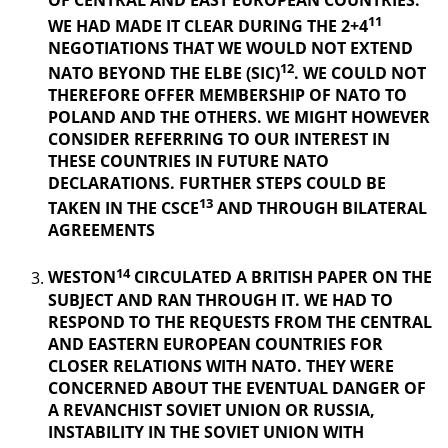
OF CENTRAL AND EAST EUROPEAN COUNTRIES.
11
WE HAD MADE IT CLEAR DURING THE 2+4
NEGOTIATIONS THAT WE WOULD NOT EXTEND
12
NATO BEYOND THE ELBE (SIC)
. WE COULD NOT
THEREFORE OFFER MEMBERSHIP OF NATO TO
POLAND AND THE OTHERS. WE MIGHT HOWEVER
CONSIDER REFERRING TO OUR INTEREST IN
THESE COUNTRIES IN FUTURE NATO
DECLARATIONS. FURTHER STEPS COULD BE
13
TAKEN IN THE CSCE
AND THROUGH BILATERAL
AGREEMENTS
14
WESTON
CIRCULATED A BRITISH PAPER ON THE
SUBJECT AND RAN THROUGH IT. WE HAD TO
RESPOND TO THE REQUESTS FROM THE CENTRAL
AND EASTERN EUROPEAN COUNTRIES FOR
CLOSER RELATIONS WITH NATO. THEY WERE
CONCERNED ABOUT THE EVENTUAL DANGER OF
A REVANCHIST
SOVIET UNION OR RUSSIA,
INSTABILITY IN THE SOVIET UNION WITH