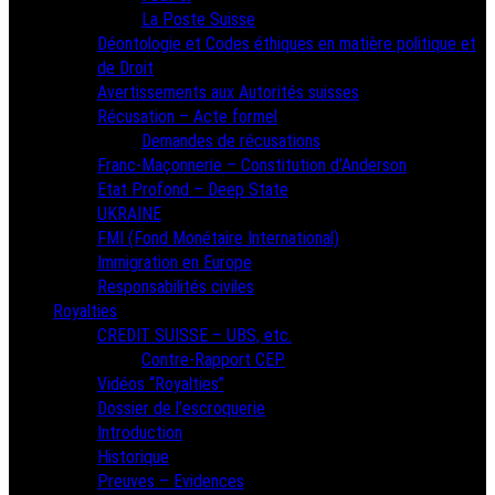
La Poste Suisse
Déontologie et Codes éthiques en matière politique et
de Droit
Avertissements aux Autorités suisses
Récusation – Acte formel
Demandes de récusations
Franc-Maçonnerie – Constitution d’Anderson
Etat Profond – Deep State
UKRAINE
FMI (Fond Monétaire International)
Immigration en Europe
Responsabilités civiles
Royalties
CREDIT SUISSE – UBS, etc.
Contre-Rapport CEP
Vidéos “Royalties”
Dossier de l’escroquerie
Introduction
Historique
Preuves – Evidences