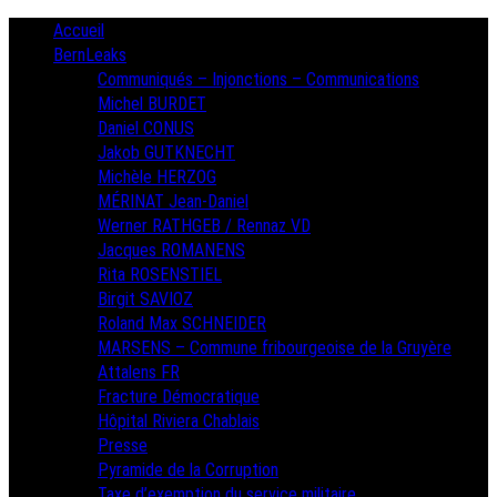
Skip
Primary
Accueil
Menu
to
BernLeaks
content
Communiqués – Injonctions – Communications
Michel BURDET
Daniel CONUS
Jakob GUTKNECHT
Michèle HERZOG
MÉRINAT Jean-Daniel
Werner RATHGEB / Rennaz VD
Jacques ROMANENS
Rita ROSENSTIEL
Birgit SAVIOZ
Roland Max SCHNEIDER
MARSENS – Commune fribourgeoise de la Gruyère
Attalens FR
Fracture Démocratique
Hôpital Riviera Chablais
Presse
Pyramide de la Corruption
Taxe d’exemption du service militaire