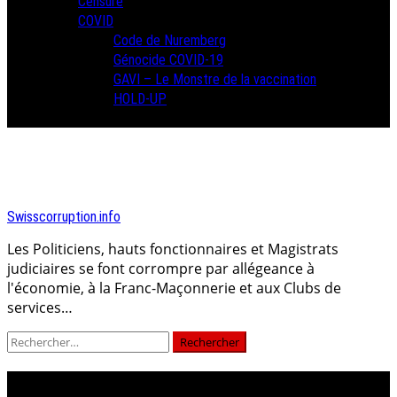
Censure
COVID
Code de Nuremberg
Génocide COVID-19
GAVI – Le Monstre de la vaccination
HOLD-UP
Swisscorruption.info
Les Politiciens, hauts fonctionnaires et Magistrats
judiciaires se font corrompre par allégeance à
l'économie, à la Franc-Maçonnerie et aux Clubs de
services…
Rechercher :
Jour :
17 février 2025