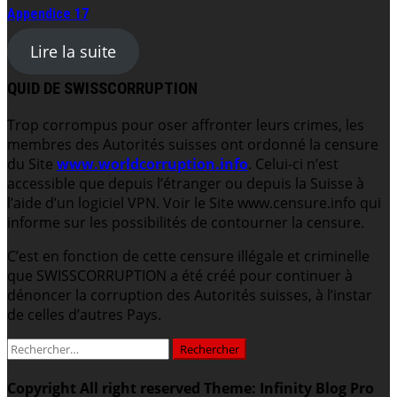
Appendice 17
Lire la suite
QUID DE SWISSCORRUPTION
Trop corrompus pour oser affronter leurs crimes, les
membres des Autorités suisses ont ordonné la censure
du Site
www.worldcorruption.info
. Celui-ci n’est
accessible que depuis l’étranger ou depuis la Suisse à
l’aide d’un logiciel VPN. Voir le Site www.censure.info qui
informe sur les possibilités de contourner la censure.
C’est en fonction de cette censure illégale et criminelle
que SWISSCORRUPTION a été créé pour continuer à
dénoncer la corruption des Autorités suisses, à l’instar
de celles d’autres Pays.
Rechercher :
Copyright All right reserved
Theme: Infinity Blog Pro