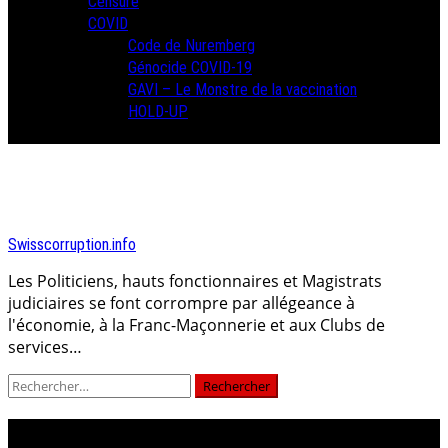
Censure
COVID
Code de Nuremberg
Génocide COVID-19
GAVI – Le Monstre de la vaccination
HOLD-UP
Swisscorruption.info
Les Politiciens, hauts fonctionnaires et Magistrats
judiciaires se font corrompre par allégeance à
l'économie, à la Franc-Maçonnerie et aux Clubs de
services…
Rechercher :
ministère public fribourg