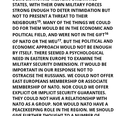
STATES, WITH THEIR OWN MILITARY FORCES
STRONG ENOUGH TO DETER INTIMIDATION BUT
NOT TO PRESENT A THREAT TO THEIR
15
NEIGBOURS
. MANY OF THE THINGS
WE COULD
DO FOR THEM WOULD BE IN THE ECONOMIC AND
16
POLITICAL
FIELD, AND WERE NOT IN THE GIFT
17
OF NATO OR THE WEU
. BUT THE
POLITICAL AND
ECONOMIC APPROACH WOULD NOT BE ENOUGH
BY ITSELF. THERE SEEMED A PSYCHOLOGICAL
NEED IN EASTERN EUROPE TO EXAMINE THE
MILITARY SECURITY DIMENSION. IT WOULD BE
IMPORTANT IN OUR
RESPONSE NOT TO
OSTRACISE THE RUSSIANS. WE COULD NOT OFFER
EAST EUROPEANS MEMBERSHIP OR ASSOCIATE
MEMBERSHIP OF NATO. NOR COULD WE OFFER
EXPLICIT OR IMPLICIT SECURITY GUARANTEES.
THEY COULD NOT HAVE A RELATIONSHIP WITH
NATO AS A GROUP. NOR WOULD NATO HAVE A
PEACEKEEPING ROLE IN THE REGION. WE SHOULD
GIVE FURTHER
THOUGHT TO A NUMBER OF