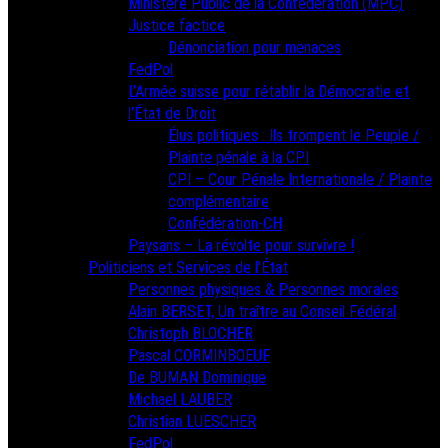
Ministère Public de la Confédération (MPC)
Justice factice
Dénonciation pour menaces
FedPol
L’Armée suisse pour rétablir la Démocratie et
l’État de Droit
Élus politiques : Ils trompent le Peuple /
Plainte pénale à la CPI
CPI – Cour Pénale Internationale / Plainte
complémentaire
Confédération-CH
Paysans – La révolte pour survivre !
Politiciens et Services de l’État
Personnes physiques & Personnes morales
Alain BERSET, Un traître au Conseil Fédéral
Christoph BLOCHER
Pascal CORMINBOEUF
De BUMAN Dominique
Michael LAUBER
Christian LUESCHER
FedPol