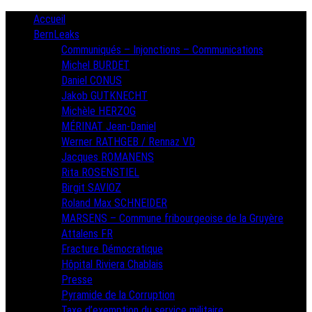
Skip
Primary
Accueil
Menu
to
BernLeaks
content
Communiqués – Injonctions – Communications
Michel BURDET
Daniel CONUS
Jakob GUTKNECHT
Michèle HERZOG
MÉRINAT Jean-Daniel
Werner RATHGEB / Rennaz VD
Jacques ROMANENS
Rita ROSENSTIEL
Birgit SAVIOZ
Roland Max SCHNEIDER
MARSENS – Commune fribourgeoise de la Gruyère
Attalens FR
Fracture Démocratique
Hôpital Riviera Chablais
Presse
Pyramide de la Corruption
Taxe d’exemption du service militaire