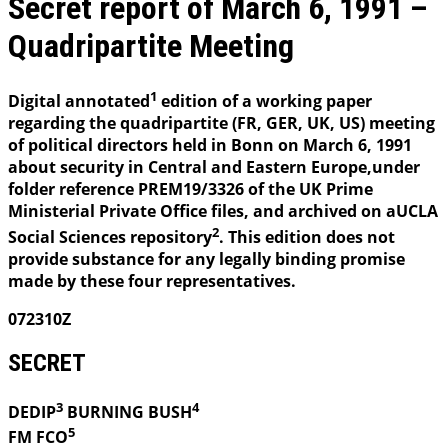
Secret report of March 6, 1991 –
Quadripartite Meeting
1
Digital annotated
edition of a working paper
regarding the quadripartite (FR, GER, UK, US) meeting
of political directors held in Bonn on March 6, 1991
about security in Central and Eastern Europe,under
folder reference PREM19/3326 of the UK Prime
Ministerial Private Office files, and archived on aUCLA
2
Social Sciences repository
. This edition does not
provide substance for any legally binding promise
made by these four representatives.
072310Z
SECRET
3
4
DEDIP
BURNING
BUSH
5
FM FCO