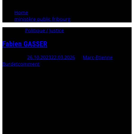
Home
ministère public fribourg
Category:
Politique / Justice
Fabien GASSER
Posted On
26.10.2023
22.03.2026
By
Marc-Etienne
Burdet
comment