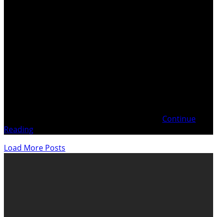
Mafia d’État en Pays fribourgeois . . Introduction
Définition d’une Organisation criminelle Interdire d’ester
en Justice pour perpétuer les CRIMES Demande
d’expertise psychiatrique – « Les Salades GASSER » Crime
Organisé et implication de laCMP (Conférence suisse des
Ministères Publics) Plainte pénale du 29 mars 2025
contre Fabien GASSER Analyse du Pourvoir
Continue
Reading
Load More Posts