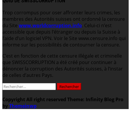
QUID DE SWISSCORRUPTION
Trop corrompus pour oser affronter leurs crimes, les
membres des Autorités suisses ont ordonné la censure
du Site
www.worldcorruption.info
. Celui-ci n’est
accessible que depuis l’étranger ou depuis la Suisse à
l’aide d’un logiciel VPN. Voir le Site www.censure.info qui
informe sur les possibilités de contourner la censure.
C’est en fonction de cette censure illégale et criminelle
que SWISSCORRUPTION a été créé pour continuer à
dénoncer la corruption des Autorités suisses, à l’instar
de celles d’autres Pays.
Rechercher :
Copyright All right reserved
Theme: Infinity Blog Pro
by
Themeinwp
.