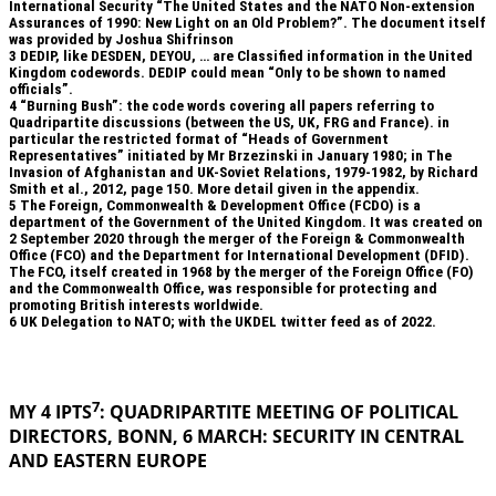
International Security “The United States and the NATO Non-extension
Assurances of 1990: New Light on an Old Problem?”. The document itself
was provided by Joshua Shifrinson
3
DEDIP, like DESDEN, DEYOU, … are Classified information in the United
Kingdom codewords. DEDIP could mean “Only to be shown to named
officials”.
4
“Burning Bush”: the code words covering all papers referring to
Quadripartite discussions (between the US, UK, FRG and France). in
particular the restricted format of “Heads of Government
Representatives” initiated by Mr Brzezinski in January 1980; in The
Invasion of Afghanistan and UK-Soviet Relations, 1979-1982, by Richard
Smith et al., 2012, page 150. More detail given in the appendix.
5
The Foreign, Commonwealth & Development Office (FCDO) is a
department of the Government of the United Kingdom. It was created on
2 September 2020 through the merger of the Foreign & Commonwealth
Office (FCO) and the Department for International Development (DFID).
The FCO, itself created in 1968 by the merger of the Foreign Office (FO)
and the Commonwealth Office, was responsible for protecting and
promoting British interests worldwide.
6
UK Delegation to NATO; with the UKDEL twitter feed as of 2022.
.
7
MY 4 IPTS
: QUADRIPARTITE MEETING OF POLITICAL
DIRECTORS, BONN, 6 MARCH: SECURITY IN
CENTRAL
AND EASTERN EUROPE