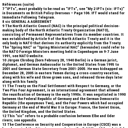
Références (suite)
7
“IPTs”, most probably to be read as “IFTs”, see “My 2 IPTs (sic: IFTs)”
in Documents on British Policy Overseas – Page 106. IFT would stand for
Immediate Following Telegram.
8
sic GENERAL A AGREEMENT
9
The North Atlantic Council (NAC) is the principal political decision-
making body of the North Atlantic Treaty Organization (NATO),
consisting of Permanent Representatives from its member countries. It
was established by Article 9 of the North Atlantic Treaty and it is the
only body in NATO that derives its authority explicitly from the Treaty.
The “Spring NAC” or “Spring Ministerial NAC” (hereunder) could refer to
the NATO Foreign Ministers meeting held in Copenhagen on 9-7 June
1991, see NATO website.
10
Jürgen Chrobog (born February 28, 1940 Berlin) is a German jurist,
diplomat, and German Ambassador to the United States from 1995 to
2001 and German State Secretary from 2001-2005. He was kidnapped on
December 28, 2005 in eastern Yemen during a cross-country vacation,
along with his wife and three grown sons, and released three days later
along with his family.
11
The Treaty on the Final Settlement with Respect to Germany, or the
Two Plus Four Agreement, is an international agreement that allowed
the reunification of Germany in the early 1990s. It was negotiated in 1990
between the Federal Republic of Germany and the German Democratic
Republic (the eponymous Two), and the Four Powers which had occupied
Germany at the end of World War II in Europe: France, the Soviet Union,
the United Kingdom, and the United States.
12
This “sic” refers to a probable confusion between Elbe and Oder
rivers; see appendix.
13
The Conference on Security and Cooperation in Europe (CSCE) was a