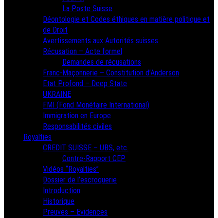
La Poste Suisse
Déontologie et Codes éthiques en matière politique et
de Droit
Avertissements aux Autorités suisses
Récusation – Acte formel
Demandes de récusations
Franc-Maçonnerie – Constitution d’Anderson
Etat Profond – Deep State
UKRAINE
FMI (Fond Monétaire International)
Immigration en Europe
Responsabilités civiles
Royalties
CREDIT SUISSE – UBS, etc.
Contre-Rapport CEP
Vidéos “Royalties”
Dossier de l’escroquerie
Introduction
Historique
Preuves – Evidences