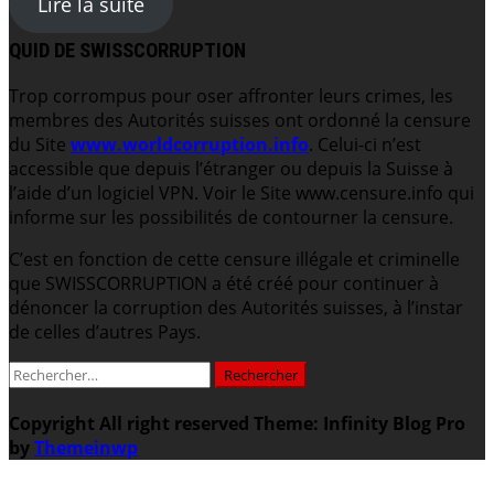
Lire la suite
QUID DE SWISSCORRUPTION
Trop corrompus pour oser affronter leurs crimes, les
membres des Autorités suisses ont ordonné la censure
du Site
www.worldcorruption.info
. Celui-ci n’est
accessible que depuis l’étranger ou depuis la Suisse à
l’aide d’un logiciel VPN. Voir le Site www.censure.info qui
informe sur les possibilités de contourner la censure.
C’est en fonction de cette censure illégale et criminelle
que SWISSCORRUPTION a été créé pour continuer à
dénoncer la corruption des Autorités suisses, à l’instar
de celles d’autres Pays.
Rechercher :
Copyright All right reserved
Theme: Infinity Blog Pro
by
Themeinwp