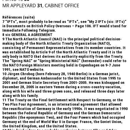
MR APPLEYARD
31
, CABINET OFFICE
Références (suite)
7
“IPTs”, most probably to be read as “IFTs”, see “My 2 IPTs (sic: IFTs)”
in Documents on British Policy Overseas – Page 106. IFT would stand for
Immediate Following Telegram.
8
sic GENERAL A AGREEMENT
9
The North Atlantic Council (NAC) is the principal political decision-
making body of the North Atlantic Treaty Organization (NATO),
consisting of Permanent Representatives from its member countries. It
was established by Article 9 of the North Atlantic Treaty and it is the
only body in NATO that derives its authority explicitly from the Treaty.
The “Spring NAC” or “Spring Ministerial NAC” (hereunder) could refer to
the NATO Foreign Ministers meeting held in Copenhagen on 9-7 June
1991, see NATO website.
10
Jürgen Chrobog (born February 28, 1940 Berlin) is a German jurist,
diplomat, and German Ambassador to the United States from 1995 to
2001 and German State Secretary from 2001-2005. He was kidnapped on
December 28, 2005 in eastern Yemen during a cross-country vacation,
along with his wife and three grown sons, and released three days later
along with his family.
11
The Treaty on the Final Settlement with Respect to Germany, or the
Two Plus Four Agreement, is an international agreement that allowed
the reunification of Germany in the early 1990s. It was negotiated in 1990
between the Federal Republic of Germany and the German Democratic
Republic (the eponymous Two), and the Four Powers which had occupied
Germany at the end of World War II in Europe: France, the Soviet Union,
the United Kingdom, and the United States.