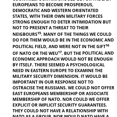
EUROPEANS TO BECOME PROSPEROUS,
DEMOCRATIC AND WESTERN ORIENTATED
STATES, WITH THEIR OWN MILITARY FORCES
STRONG ENOUGH TO DETER INTIMIDATION BUT
NOT TO PRESENT A THREAT TO THEIR
15
NEIGBOURS
. MANY OF THE THINGS
WE COULD
DO FOR THEM WOULD BE IN THE ECONOMIC AND
16
POLITICAL
FIELD, AND WERE NOT IN THE GIFT
17
OF NATO OR THE WEU
. BUT THE
POLITICAL AND
ECONOMIC APPROACH WOULD NOT BE ENOUGH
BY ITSELF. THERE SEEMED A PSYCHOLOGICAL
NEED IN EASTERN EUROPE TO EXAMINE THE
MILITARY SECURITY DIMENSION. IT WOULD BE
IMPORTANT IN OUR
RESPONSE NOT TO
OSTRACISE THE RUSSIANS. WE COULD NOT OFFER
EAST EUROPEANS MEMBERSHIP OR ASSOCIATE
MEMBERSHIP OF NATO. NOR COULD WE OFFER
EXPLICIT OR IMPLICIT SECURITY GUARANTEES.
THEY COULD NOT HAVE A RELATIONSHIP WITH
NATO AS A GROUP. NOR WOULD NATO HAVE A