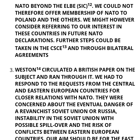
12
NATO BEYOND THE ELBE (SIC)
. WE COULD NOT
THEREFORE OFFER MEMBERSHIP OF NATO TO
POLAND AND THE OTHERS. WE MIGHT HOWEVER
CONSIDER REFERRING TO OUR INTEREST IN
THESE COUNTRIES IN FUTURE NATO
DECLARATIONS. FURTHER STEPS COULD BE
13
TAKEN IN THE CSCE
AND THROUGH BILATERAL
AGREEMENTS
14
WESTON
CIRCULATED A BRITISH PAPER ON THE
SUBJECT AND RAN THROUGH IT. WE HAD TO
RESPOND TO THE REQUESTS FROM THE CENTRAL
AND EASTERN EUROPEAN COUNTRIES FOR
CLOSER RELATIONS WITH NATO. THEY WERE
CONCERNED ABOUT THE EVENTUAL DANGER OF
A REVANCHIST
SOVIET UNION OR RUSSIA,
INSTABILITY IN THE SOVIET UNION WITH
POSSIBLE SPILL-OVER AND THE RISK OF
CONFLICTS BETWEEN EASTERN EUROPEAN
COUNTRIES. OUR AIM SHOULD BE FOR THE EAST