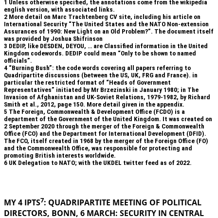
1
Unless otherwise specified, the annotations come from the wikipedia
english version, with associated links.
2
More detail on Marc Trachtenberg CV site, including his article on
International Security “The United States and the NATO Non-extension
Assurances of 1990: New Light on an Old Problem?”. The document itself
was provided by Joshua Shifrinson
3
DEDIP, like DESDEN, DEYOU, … are Classified information in the United
Kingdom codewords. DEDIP could mean “Only to be shown to named
officials”.
4
“Burning Bush”: the code words covering all papers referring to
Quadripartite discussions (between the US, UK, FRG and France). in
particular the restricted format of “Heads of Government
Representatives” initiated by Mr Brzezinski in January 1980; in The
Invasion of Afghanistan and UK-Soviet Relations, 1979-1982, by Richard
Smith et al., 2012, page 150. More detail given in the appendix.
5
The Foreign, Commonwealth & Development Office (FCDO) is a
department of the Government of the United Kingdom. It was created on
2 September 2020 through the merger of the Foreign & Commonwealth
Office (FCO) and the Department for International Development (DFID).
The FCO, itself created in 1968 by the merger of the Foreign Office (FO)
and the Commonwealth Office, was responsible for protecting and
promoting British interests worldwide.
6
UK Delegation to NATO; with the UKDEL twitter feed as of 2022.
.
7
MY 4 IPTS
: QUADRIPARTITE MEETING OF POLITICAL
DIRECTORS, BONN, 6 MARCH: SECURITY IN
CENTRAL