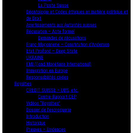
La Poste Suisse
Déontologie et Codes éthiques en matière politique et
de Droit
Avertissements aux Autorités suisses
Récusation – Acte formel
Demandes de récusations
Franc-Maçonnerie – Constitution d’Anderson
Etat Profond – Deep State
UKRAINE
FMI (Fond Monétaire International)
Immigration en Europe
Responsabilités civiles
Royalties
CREDIT SUISSE – UBS, etc.
Contre-Rapport CEP
Vidéos “Royalties”
Dossier de l’escroquerie
Introduction
Historique
Preuves – Evidences