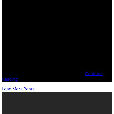
Mafia d’État en Pays fribourgeois . . Introduction
Définition d’une Organisation criminelle Interdire d’ester
en Justice pour perpétuer les CRIMES Demande
d’expertise psychiatrique – « Les Salades GASSER » Crime
Organisé et implication de laCMP (Conférence suisse des
Ministères Publics) Plainte pénale du 29 mars 2025
contre Fabien GASSER Analyse du Pourvoir
Continue
Reading
Load More Posts