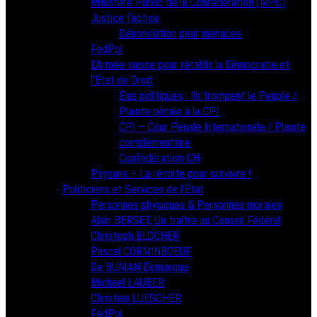
Ministère Public de la Confédération (MPC)
Justice factice
Dénonciation pour menaces
FedPol
L’Armée suisse pour rétablir la Démocratie et
l’État de Droit
Élus politiques : Ils trompent le Peuple /
Plainte pénale à la CPI
CPI – Cour Pénale Internationale / Plainte
complémentaire
Confédération-CH
Paysans – La révolte pour survivre !
Politiciens et Services de l’État
Personnes physiques & Personnes morales
Alain BERSET, Un traître au Conseil Fédéral
Christoph BLOCHER
Pascal CORMINBOEUF
De BUMAN Dominique
Michael LAUBER
Christian LUESCHER
FedPol