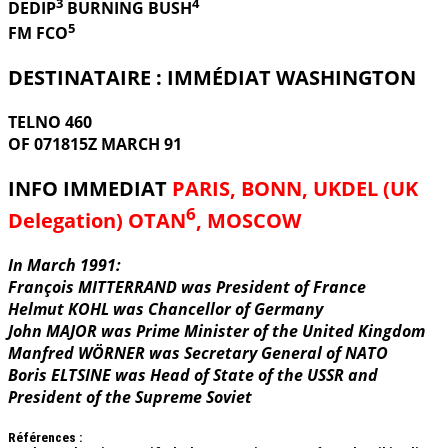
3
4
DEDIP
BURNING
BUSH
5
FM FCO
DESTINATAIRE : IMMÉDIAT WASHINGTON
TELNO 460
OF 071815Z MARCH 91
INFO IMMEDIAT
PARIS, BONN, UKDEL (UK
6
Delegation) OTAN
, MOSCOW
In March 1991:
François MITTERRAND was President of France
Helmut KOHL was Chancellor of Germany
John MAJOR was Prime Minister of the United Kingdom
Manfred WÖRNER was Secretary General of NATO
Boris ELTSINE was Head of State of the USSR and
President of the Supreme Soviet
Références :