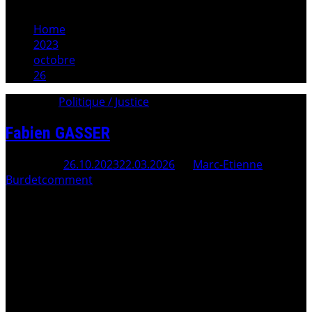
Home
2023
octobre
26
Category:
Politique / Justice
Fabien GASSER
Posted On
26.10.2023
22.03.2026
By
Marc-Etienne
Burdet
comment