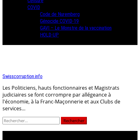
Censure
COVID
Code de Nuremberg
Génocide COVID-19
GAVI – Le Monstre de la vaccination
HOLD-UP
Swisscorruption.info
Les Politiciens, hauts fonctionnaires et Magistrats
judiciaires se font corrompre par allégeance à
l'économie, à la Franc-Maçonnerie et aux Clubs de
services…
Rechercher :
Jour :
26 octobre 2023