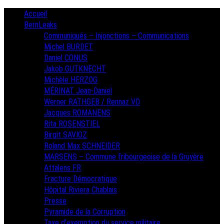
Skip
Primary
Accueil
Menu
to
BernLeaks
content
Communiqués – Injonctions – Communications
Michel BURDET
Daniel CONUS
Jakob GUTKNECHT
Michèle HERZOG
MÉRINAT Jean-Daniel
Werner RATHGEB / Rennaz VD
Jacques ROMANENS
Rita ROSENSTIEL
Birgit SAVIOZ
Roland Max SCHNEIDER
MARSENS – Commune fribourgeoise de la Gruyère
Attalens FR
Fracture Démocratique
Hôpital Riviera Chablais
Presse
Pyramide de la Corruption
Taxe d’exemption du service militaire