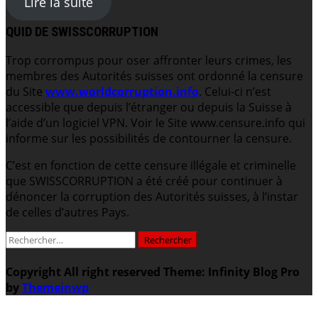
Lire la suite
QUID DE SWISSCORRUPTION
Trop corrompus pour oser affronter leurs crimes, les
membres des Autorités suisses ont ordonné la censure
du Site
www.worldcorruption.info
. Celui-ci n’est
accessible que depuis l’étranger ou depuis la Suisse à
l’aide d’un logiciel VPN. Voir le Site www.censure.info qui
informe sur les possibilités de contourner la censure.
C’est en fonction de cette censure illégale et criminelle
que SWISSCORRUPTION a été créé pour continuer à
dénoncer la corruption des Autorités suisses, à l’instar
de celles d’autres Pays.
Rechercher :
Copyright All right reserved
Theme: Infinity Blog Pro
by
Themeinwp