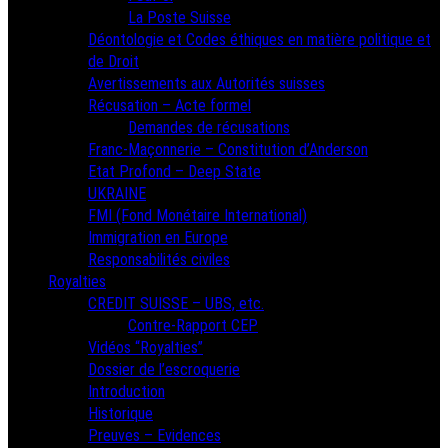
La Poste Suisse
Déontologie et Codes éthiques en matière politique et
de Droit
Avertissements aux Autorités suisses
Récusation – Acte formel
Demandes de récusations
Franc-Maçonnerie – Constitution d’Anderson
Etat Profond – Deep State
UKRAINE
FMI (Fond Monétaire International)
Immigration en Europe
Responsabilités civiles
Royalties
CREDIT SUISSE – UBS, etc.
Contre-Rapport CEP
Vidéos “Royalties”
Dossier de l’escroquerie
Introduction
Historique
Preuves – Evidences