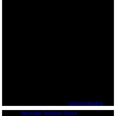
. Introduction Qui est le Procureur général de la
Confédération Stefan BLÄTTLER ? Définition d’une
Organisation criminelle Conférence suisse des Ministères
Publics – CMP/SSK Historique du Ministère Public de la
Confédération 3’700 milliards volatilisés – Les initiateurs
du complotBref historique de l’escroquerie des royalties
– L’affaire de Genève Conclusion .
Continue Reading
Category:
BernLeaks
/
Politique / Justice