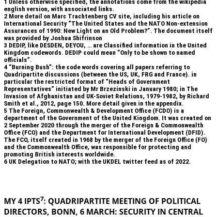
1
Unless otherwise specified, the annotations come from the wikipedia
english version, with associated links.
2
More detail on Marc Trachtenberg CV site, including his article on
International Security “The United States and the NATO Non-extension
Assurances of 1990: New Light on an Old Problem?”. The document itself
was provided by Joshua Shifrinson
3
DEDIP, like DESDEN, DEYOU, … are Classified information in the United
Kingdom codewords. DEDIP could mean “Only to be shown to named
officials”.
4
“Burning Bush”: the code words covering all papers referring to
Quadripartite discussions (between the US, UK, FRG and France). in
particular the restricted format of “Heads of Government
Representatives” initiated by Mr Brzezinski in January 1980; in The
Invasion of Afghanistan and UK-Soviet Relations, 1979-1982, by Richard
Smith et al., 2012, page 150. More detail given in the appendix.
5
The Foreign, Commonwealth & Development Office (FCDO) is a
department of the Government of the United Kingdom. It was created on
2 September 2020 through the merger of the Foreign & Commonwealth
Office (FCO) and the Department for International Development (DFID).
The FCO, itself created in 1968 by the merger of the Foreign Office (FO)
and the Commonwealth Office, was responsible for protecting and
promoting British interests worldwide.
6
UK Delegation to NATO; with the UKDEL twitter feed as of 2022.
.
7
MY 4 IPTS
: QUADRIPARTITE MEETING OF POLITICAL
DIRECTORS, BONN, 6 MARCH: SECURITY IN
CENTRAL