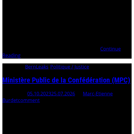
Mafia d’État en Pays fribourgeois . . Introduction
Définition d’une Organisation criminelle Interdire d’ester
en Justice pour perpétuer les CRIMES Demande
d’expertise psychiatrique – « Les Salades GASSER » Crime
Organisé et implication de laCMP (Conférence suisse des
Ministères Publics) Plainte pénale du 29 mars 2025
contre Fabien GASSER Analyse du Pourvoir
Continue
Reading
Category:
BernLeaks
/
Politique / Justice
Ministère Public de la Confédération (MPC)
Posted On
05.10.2023
25.07.2026
By
Marc-Etienne
Burdet
comment