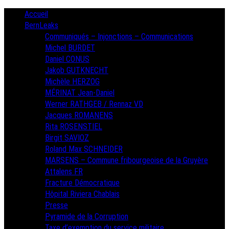
Skip
Primary
Accueil
Menu
to
BernLeaks
content
Communiqués – Injonctions – Communications
Michel BURDET
Daniel CONUS
Jakob GUTKNECHT
Michèle HERZOG
MÉRINAT Jean-Daniel
Werner RATHGEB / Rennaz VD
Jacques ROMANENS
Rita ROSENSTIEL
Birgit SAVIOZ
Roland Max SCHNEIDER
MARSENS – Commune fribourgeoise de la Gruyère
Attalens FR
Fracture Démocratique
Hôpital Riviera Chablais
Presse
Pyramide de la Corruption
Taxe d’exemption du service militaire