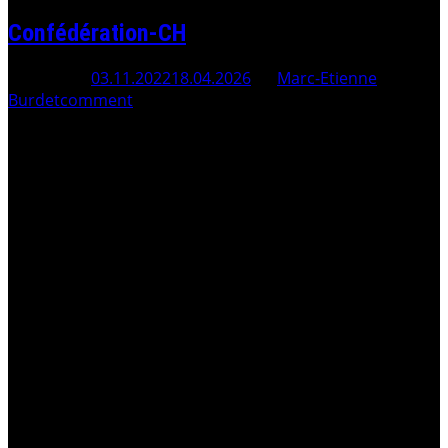
Confédération-CH
Posted On
03.11.2022
18.04.2026
By
Marc-Etienne
Burdet
comment