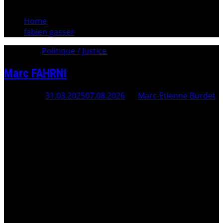
Home
fabien gasser
Category:
Politique / Justice
Marc FAHRNI
Posted On
31.03.2025
07.08.2026
By
Marc-Etienne Burdet