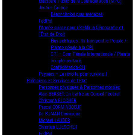
Ministère Public de la Confédération (MPC)
Justice factice
Dénonciation pour menaces
FedPol
L’Armée suisse pour rétablir la Démocratie et
l’État de Droit
Élus politiques : Ils trompent le Peuple /
Plainte pénale à la CPI
CPI – Cour Pénale Internationale / Plainte
complémentaire
Confédération-CH
Paysans – La révolte pour survivre !
Politiciens et Services de l’État
Personnes physiques & Personnes morales
Alain BERSET, Un traître au Conseil Fédéral
Christoph BLOCHER
Pascal CORMINBOEUF
De BUMAN Dominique
Michael LAUBER
Christian LUESCHER
FedPol