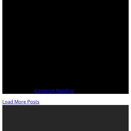
Le monde politique n’est plus en phase avec le Peuple
Nos Élus, pour la plupart, ont pour priorités de servir les
intérêts des lobbyistes pour en retirer des avantages et
des profits personnels Index Pagination selon brochure
écrite Page 05 Préface Page 10 Droit & Justice Page 11
Des centaines
Continue Reading
Load More Posts