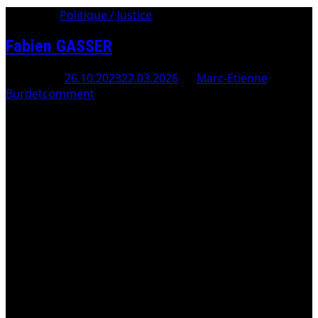
Category:
Politique / Justice
Fabien GASSER
Posted On
26.10.2023
22.03.2026
By
Marc-Etienne
Burdet
comment