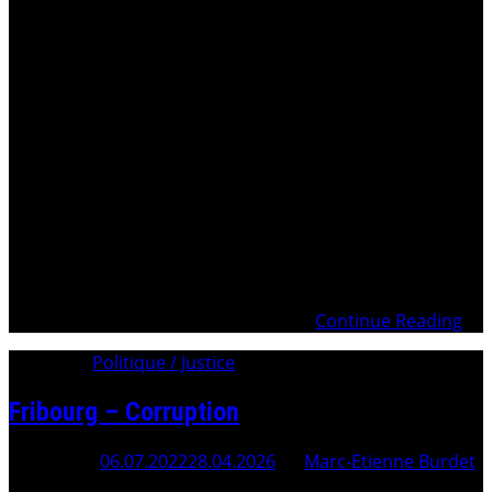
17.10.2024 – 39 % des Juges suisses remettent en
question leur indépendance face à la pression des
PartisDemande d’annulation de tous les jugements
21.10.2023 Recours c-Ordonnance GASSER – Non-entrée
en matière plainte BETI 16.10.2023 Recours contre
GASSER – Décision de principe sur qualité pour agir
12.10.2023 Tribunal Fédéral – Plainte
Continue Reading
Category:
Politique / Justice
Fribourg – Corruption
Posted On
06.07.2022
28.04.2026
By
Marc-Etienne Burdet