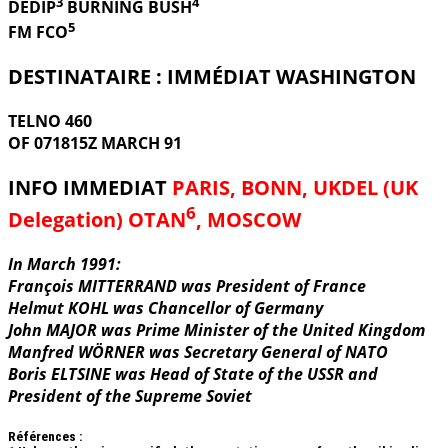
3
4
DEDIP
BURNING
BUSH
5
FM FCO
DESTINATAIRE : IMMÉDIAT WASHINGTON
TELNO 460
OF 071815Z MARCH 91
INFO IMMEDIAT
PARIS, BONN, UKDEL (UK
6
Delegation) OTAN
, MOSCOW
In March 1991:
François MITTERRAND was President of France
Helmut KOHL was Chancellor of Germany
John MAJOR was Prime Minister of the United Kingdom
Manfred WÖRNER was Secretary General of NATO
Boris ELTSINE was Head of State of the USSR and
President of the Supreme Soviet
Références :