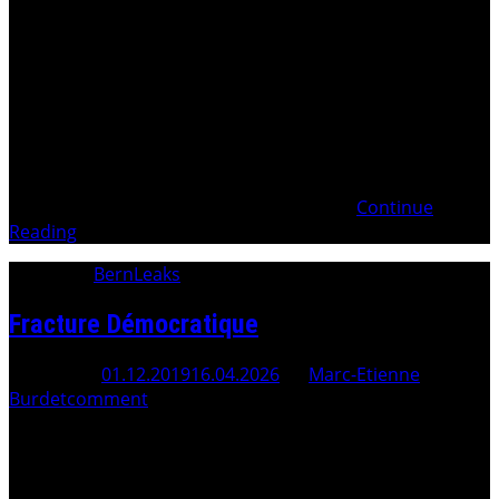
Loi sur l’assainissement des finances (LAFE)Défiance
populaire envers ses Autorités Autorités politique
Autorités judiciaires Ministère Public Fabien GASSER –
Procureur général Autorités judiciaires complices de
crime-organisé Crime Organisé et implication de laCMP
(Conférence suisse des Ministères Publics)
Avertissement aux Autorités – Responsabilité civile
délictuelle LA LIBERTÉ – Conseil Suisse de
Continue
Reading
Category:
BernLeaks
Fracture Démocratique
Posted On
01.12.2019
16.04.2026
By
Marc-Etienne
Burdet
comment