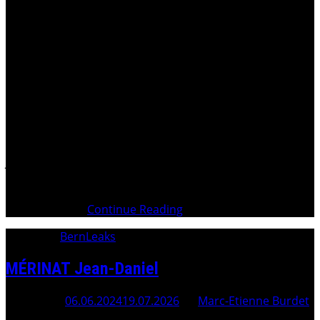
. . IntroductionEscroquerie CONUSComplicité des Clubs
de servicesVente forcée de la propriété . Illégitimité de
Fabien GASSER pour traiter la plainte FAHRNI 04.10.2023
Fabien GASSER veut interdire Daniel CONUS d’ester en
Justice16.10.2023 Recours contre la décision du
04.10.2023 de Fabien GASSER30.10.2023 Observations de
Fabien GASSER sur recours 16.10.2023 (page
2ss)03.11.2023
Continue Reading
Category:
BernLeaks
MÉRINAT Jean-Daniel
Posted On
06.06.2024
19.07.2026
By
Marc-Etienne Burdet