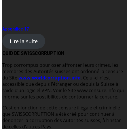
Appendice 17
Lire la suite
QUID DE SWISSCORRUPTION
Trop corrompus pour oser affronter leurs crimes, les
membres des Autorités suisses ont ordonné la censure
du Site
www.worldcorruption.info
. Celui-ci n’est
accessible que depuis l’étranger ou depuis la Suisse à
l’aide d’un logiciel VPN. Voir le Site www.censure.info qui
informe sur les possibilités de contourner la censure.
C’est en fonction de cette censure illégale et criminelle
que SWISSCORRUPTION a été créé pour continuer à
dénoncer la corruption des Autorités suisses, à l’instar
de celles d’autres Pays.