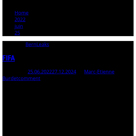
Home
2022
juin
25
Category:
BernLeaks
FIFA
Posted On
25.06.2022
27.12.2024
By
Marc-Etienne
Burdet
comment