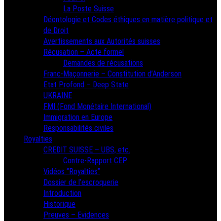
La Poste Suisse
Déontologie et Codes éthiques en matière politique et
de Droit
Avertissements aux Autorités suisses
Récusation – Acte formel
Demandes de récusations
Franc-Maçonnerie – Constitution d’Anderson
Etat Profond – Deep State
UKRAINE
FMI (Fond Monétaire International)
Immigration en Europe
Responsabilités civiles
Royalties
CREDIT SUISSE – UBS, etc.
Contre-Rapport CEP
Vidéos “Royalties”
Dossier de l’escroquerie
Introduction
Historique
Preuves – Evidences