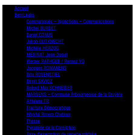
Skip
Primary
Accueil
Menu
to
BernLeaks
content
Communiqués – Injonctions – Communications
Michel BURDET
Daniel CONUS
Jakob GUTKNECHT
Michèle HERZOG
MÉRINAT Jean-Daniel
Werner RATHGEB / Rennaz VD
Jacques ROMANENS
Rita ROSENSTIEL
Birgit SAVIOZ
Roland Max SCHNEIDER
MARSENS – Commune fribourgeoise de la Gruyère
Attalens FR
Fracture Démocratique
Hôpital Riviera Chablais
Presse
Pyramide de la Corruption
Taxe d’exemption du service militaire