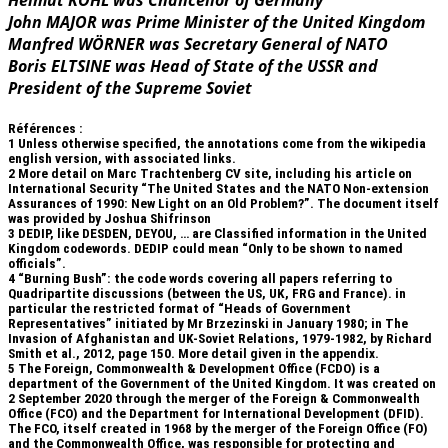
John MAJOR was Prime Minister of the United Kingdom
Manfred WÖRNER was Secretary General of NATO
Boris ELTSINE was Head of State of the USSR and
President of the Supreme Soviet
Références :
1
Unless otherwise specified, the annotations come from the wikipedia
english version, with associated links.
2
More detail on Marc Trachtenberg CV site, including his article on
International Security “The United States and the NATO Non-extension
Assurances of 1990: New Light on an Old Problem?”. The document itself
was provided by Joshua Shifrinson
3
DEDIP, like DESDEN, DEYOU, … are Classified information in the United
Kingdom codewords. DEDIP could mean “Only to be shown to named
officials”.
4
“Burning Bush”: the code words covering all papers referring to
Quadripartite discussions (between the US, UK, FRG and France). in
particular the restricted format of “Heads of Government
Representatives” initiated by Mr Brzezinski in January 1980; in The
Invasion of Afghanistan and UK-Soviet Relations, 1979-1982, by Richard
Smith et al., 2012, page 150. More detail given in the appendix.
5
The Foreign, Commonwealth & Development Office (FCDO) is a
department of the Government of the United Kingdom. It was created on
2 September 2020 through the merger of the Foreign & Commonwealth
Office (FCO) and the Department for International Development (DFID).
The FCO, itself created in 1968 by the merger of the Foreign Office (FO)
and the Commonwealth Office, was responsible for protecting and