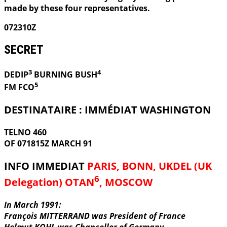
made by these four representatives.
072310Z
SECRET
3
4
DEDIP
BURNING
BUSH
5
FM FCO
DESTINATAIRE : IMMÉDIAT WASHINGTON
TELNO 460
OF 071815Z MARCH 91
INFO IMMEDIAT
PARIS, BONN, UKDEL (UK
6
Delegation) OTAN
, MOSCOW
In March 1991:
François MITTERRAND was President of France
Helmut KOHL was Chancellor of Germany