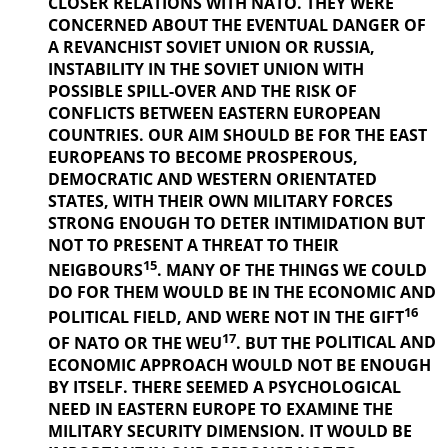
CLOSER RELATIONS WITH NATO. THEY WERE
CONCERNED ABOUT THE EVENTUAL DANGER OF
A REVANCHIST
SOVIET UNION OR RUSSIA,
INSTABILITY IN THE SOVIET UNION WITH
POSSIBLE SPILL-OVER AND THE RISK OF
CONFLICTS BETWEEN EASTERN EUROPEAN
COUNTRIES. OUR AIM SHOULD BE FOR THE EAST
EUROPEANS TO BECOME PROSPEROUS,
DEMOCRATIC AND WESTERN ORIENTATED
STATES, WITH THEIR OWN MILITARY FORCES
STRONG ENOUGH TO DETER INTIMIDATION BUT
NOT TO PRESENT A THREAT TO THEIR
15
NEIGBOURS
. MANY OF THE THINGS
WE COULD
DO FOR THEM WOULD BE IN THE ECONOMIC AND
16
POLITICAL
FIELD, AND WERE NOT IN THE GIFT
17
OF NATO OR THE WEU
. BUT THE
POLITICAL AND
ECONOMIC APPROACH WOULD NOT BE ENOUGH
BY ITSELF. THERE SEEMED A PSYCHOLOGICAL
NEED IN EASTERN EUROPE TO EXAMINE THE
MILITARY SECURITY DIMENSION. IT WOULD BE