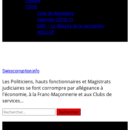
Censure
COVID
Code de Nuremberg
Génocide COVID-19
GAVI – Le Monstre de la vaccination
HOLD-UP
Swisscorruption.info
Les Politiciens, hauts fonctionnaires et Magistrats
judiciaires se font corrompre par allégeance à
l'économie, à la Franc-Maçonnerie et aux Clubs de
services…
Rechercher :
Jour :
25 juin 2022