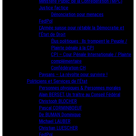
Ministère Public de la Confédération (MPC)
Justice factice
Dénonciation pour menaces
FedPol
L’Armée suisse pour rétablir la Démocratie et
l’État de Droit
Élus politiques : Ils trompent le Peuple /
Plainte pénale à la CPI
CPI – Cour Pénale Internationale / Plainte
complémentaire
Confédération-CH
Paysans – La révolte pour survivre !
Politiciens et Services de l’État
Personnes physiques & Personnes morales
Alain BERSET, Un traître au Conseil Fédéral
Christoph BLOCHER
Pascal CORMINBOEUF
De BUMAN Dominique
Michael LAUBER
Christian LUESCHER
FedPol