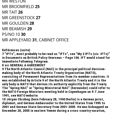
MR WESTON
MR BROOMFIELD
25
MR TAIT
26
MR GREENSTOCK
27
MR GOULDEN
28
MR BEAMISH
29
PS/NO 10
30
MR APPLEYARD
31
, CABINET OFFICE
Références (suite)
7
“IPTs”, most probably to be read as “IFTs”, see “My 2 IPTs (sic: IFTs)”
in Documents on British Policy Overseas – Page 106. IFT would stand for
Immediate Following Telegram.
8
sic GENERAL A AGREEMENT
9
The North Atlantic Council (NAC) is the principal political decision-
making body of the North Atlantic Treaty Organization (NATO),
consisting of Permanent Representatives from its member countries. It
was established by Article 9 of the North Atlantic Treaty and it is the
only body in NATO that derives its authority explicitly from the Treaty.
The “Spring NAC” or “Spring Ministerial NAC” (hereunder) could refer to
the NATO Foreign Ministers meeting held in Copenhagen on 9-7 June
1991, see NATO website.
10
Jürgen Chrobog (born February 28, 1940 Berlin) is a German jurist,
diplomat, and German Ambassador to the United States from 1995 to
2001 and German State Secretary from 2001-2005. He was kidnapped on
December 28, 2005 in eastern Yemen during a cross-country vacation,