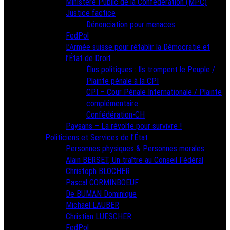
Ministère Public de la Confédération (MPC)
Justice factice
Dénonciation pour menaces
FedPol
L’Armée suisse pour rétablir la Démocratie et
l’État de Droit
Élus politiques : Ils trompent le Peuple /
Plainte pénale à la CPI
CPI – Cour Pénale Internationale / Plainte
complémentaire
Confédération-CH
Paysans – La révolte pour survivre !
Politiciens et Services de l’État
Personnes physiques & Personnes morales
Alain BERSET, Un traître au Conseil Fédéral
Christoph BLOCHER
Pascal CORMINBOEUF
De BUMAN Dominique
Michael LAUBER
Christian LUESCHER
FedPol