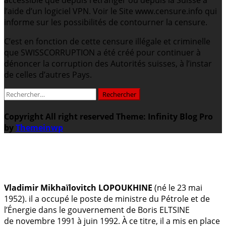
l’aide d’un logiciel VPN. Voir le Site www.censure.info qui
informe sur les possibilités de contourner la censure.
C’est en fonction de cette censure illégale et criminelle
que SWISSCORRUPTION a été créé pour continuer à
dénoncer la corruption des Autorités suisses, à l’instar
de celles d’autres Pays.
Rechercher :
Copyright All right reserved
Theme: Infinity Blog Pro
by
Themeinwp
.
Vladimir Mikhaïlovitch LOPOUKHINE
(né le 23 mai
1952). il a occupé le poste de ministre du Pétrole et de
l’Énergie dans le gouvernement de Boris ELTSINE
de novembre 1991 à juin 1992. À ce titre, il a mis en place