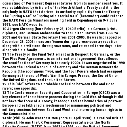
consisting of Permanent Representatives from its member countries. It
was established by Article 9 of the North Atlantic Treaty and it is the
only body in NATO that derives its authority explicitly from the Treaty.
The “Spring NAC” or “Spring Ministerial NAC” (hereunder) could refer to
the NATO Foreign Ministers meeting held in Copenhagen on 9-7 June
1991, see NATO website.
10
Jürgen Chrobog (born February 28, 1940 Berlin) is a German jurist,
diplomat, and German Ambassador to the United States from 1995 to
2001 and German State Secretary from 2001-2005. He was kidnapped on
December 28, 2005 in eastern Yemen during a cross-country vacation,
along with his wife and three grown sons, and released three days later
along with his family.
11
The Treaty on the Final Settlement with Respect to Germany, or the
Two Plus Four Agreement, is an international agreement that allowed
the reunification of Germany in the early 1990s. It was negotiated in 1990
between the Federal Republic of Germany and the German Democratic
Republic (the eponymous Two), and the Four Powers which had occupied
Germany at the end of World War II in Europe: France, the Soviet Union,
the United Kingdom, and the United States.
12
This “sic” refers to a probable confusion between Elbe and Oder
rivers; see appendix.
13
The Conference on Security and Cooperation in Europe (CSCE) was a
key element of the détente process during the Cold War. Although it did
not have the force of a Treaty, it recognized the boundaries of postwar
Europe and established a mechanism for minimising political and
military tensions between East and West and improving human rights in
the Communist bloc.
14
Sir (Philip) John Weston KCMG (born 13 April 1938) is a retired British
diplomat. He was the UK Permanent Representative on the North
Atlantic Council (NATO) from 1992 to 1995, and the British Permanent