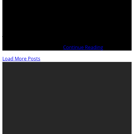
Marc BONNANT et Dominique WARLUZEL – Les stratèges
de la plainte du 29 janvier 1996. Tous deux ont été
récompensés de la Légion d’honneur par le Président
Jacques CHIRAC, pour les services rendus… . Chefs
d’inculpation (42) : Art. 4 – 5 – 6 Crime commis à
l’Étranger contre l’État Art.
Continue Reading
Load More Posts