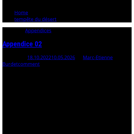
Home
tempête du désert
Category:
Appendices
Appendice 02
Posted On
18.10.2022
10.05.2026
By
Marc-Etienne
Burdet
comment