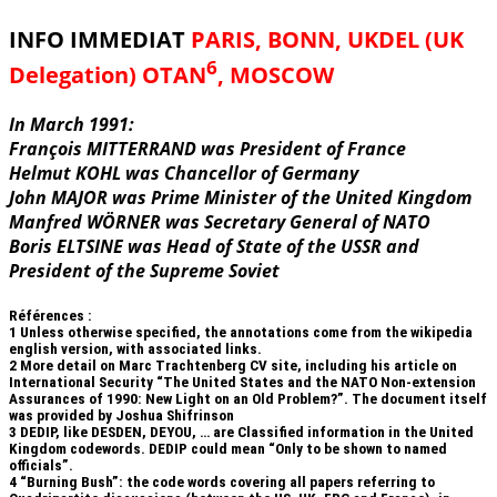
INFO IMMEDIAT
PARIS, BONN, UKDEL (UK
6
Delegation) OTAN
, MOSCOW
In March 1991:
François MITTERRAND was President of France
Helmut KOHL was Chancellor of Germany
John MAJOR was Prime Minister of the United Kingdom
Manfred WÖRNER was Secretary General of NATO
Boris ELTSINE was Head of State of the USSR and
President of the Supreme Soviet
Références :
1
Unless otherwise specified, the annotations come from the wikipedia
english version, with associated links.
2
More detail on Marc Trachtenberg CV site, including his article on
International Security “The United States and the NATO Non-extension
Assurances of 1990: New Light on an Old Problem?”. The document itself
was provided by Joshua Shifrinson
3
DEDIP, like DESDEN, DEYOU, … are Classified information in the United
Kingdom codewords. DEDIP could mean “Only to be shown to named
officials”.
4
“Burning Bush”: the code words covering all papers referring to