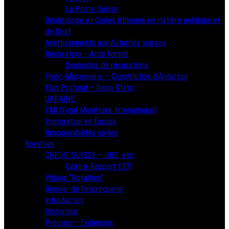
La Poste Suisse
Déontologie et Codes éthiques en matière politique et
de Droit
Avertissements aux Autorités suisses
Récusation – Acte formel
Demandes de récusations
Franc-Maçonnerie – Constitution d’Anderson
Etat Profond – Deep State
UKRAINE
FMI (Fond Monétaire International)
Immigration en Europe
Responsabilités civiles
Royalties
CREDIT SUISSE – UBS, etc.
Contre-Rapport CEP
Vidéos “Royalties”
Dossier de l’escroquerie
Introduction
Historique
Preuves – Evidences