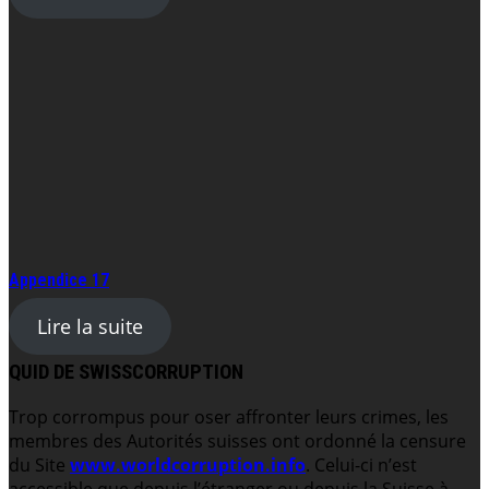
Appendice 17
Lire la suite
QUID DE SWISSCORRUPTION
Trop corrompus pour oser affronter leurs crimes, les
membres des Autorités suisses ont ordonné la censure
du Site
www.worldcorruption.info
. Celui-ci n’est
accessible que depuis l’étranger ou depuis la Suisse à