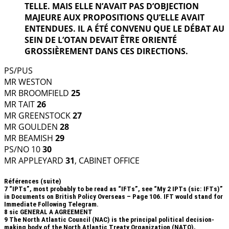
TELLE. MAIS ELLE N’AVAIT PAS D’OBJECTION
MAJEURE AUX PROPOSITIONS QU’ELLE AVAIT
ENTENDUES. IL A ÉTÉ CONVENU QUE LE DÉBAT AU
SEIN DE L’OTAN DEVAIT ÊTRE ORIENTÉ
GROSSIÈREMENT DANS CES DIRECTIONS.
PS/PUS
MR WESTON
MR BROOMFIELD
25
MR TAIT
26
MR GREENSTOCK
27
MR GOULDEN
28
MR BEAMISH
29
PS/NO 10
30
MR APPLEYARD
31
, CABINET OFFICE
Références (suite)
7
“IPTs”, most probably to be read as “IFTs”, see “My 2 IPTs (sic: IFTs)”
in Documents on British Policy Overseas – Page 106. IFT would stand for
Immediate Following Telegram.
8
sic GENERAL A AGREEMENT
9
The North Atlantic Council (NAC) is the principal political decision-
making body of the North Atlantic Treaty Organization (NATO),