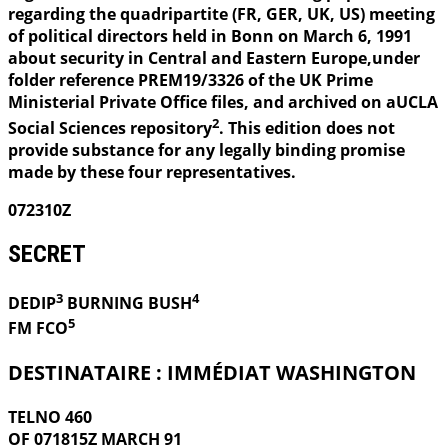
regarding the quadripartite (FR, GER, UK, US) meeting
of political directors held in Bonn on March 6, 1991
about security in Central and Eastern Europe,under
folder reference PREM19/3326 of the UK Prime
Ministerial Private Office files, and archived on aUCLA
2
Social Sciences repository
. This edition does not
provide substance for any legally binding promise
made by these four representatives.
072310Z
SECRET
3
4
DEDIP
BURNING
BUSH
5
FM FCO
DESTINATAIRE : IMMÉDIAT WASHINGTON
TELNO 460
OF 071815Z MARCH 91