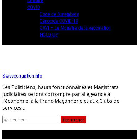
Censure
COVID
Code de Nuremberg
Génocide COVID-19
GAVI – Le Monstre de la vaccination
HOLD-UP
Swisscorruption.info
Les Politiciens, hauts fonctionnaires et Magistrats
judiciaires se font corrompre par allégeance à
l'économie, à la Franc-Maçonnerie et aux Clubs de
services…
Rechercher :
tempête du désert