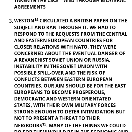
TAKEN IN THE CSCE
AND THROUGH BILATERAL
AGREEMENTS
14
WESTON
CIRCULATED A BRITISH PAPER ON THE
SUBJECT AND RAN THROUGH IT. WE HAD TO
RESPOND TO THE REQUESTS FROM THE CENTRAL
AND EASTERN EUROPEAN COUNTRIES FOR
CLOSER RELATIONS WITH NATO. THEY WERE
CONCERNED ABOUT THE EVENTUAL DANGER OF
A REVANCHIST
SOVIET UNION OR RUSSIA,
INSTABILITY IN THE SOVIET UNION WITH
POSSIBLE SPILL-OVER AND THE RISK OF
CONFLICTS BETWEEN EASTERN EUROPEAN
COUNTRIES. OUR AIM SHOULD BE FOR THE EAST
EUROPEANS TO BECOME PROSPEROUS,
DEMOCRATIC AND WESTERN ORIENTATED
STATES, WITH THEIR OWN MILITARY FORCES
STRONG ENOUGH TO DETER INTIMIDATION BUT
NOT TO PRESENT A THREAT TO THEIR
15
NEIGBOURS
. MANY OF THE THINGS
WE COULD
DO FOR THEM WOULD BE IN THE ECONOMIC AND