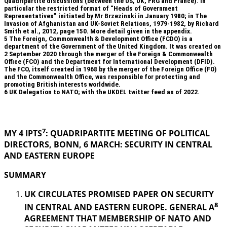
Quadripartite discussions (between the US, UK, FRG and France). in
particular the restricted format of “Heads of Government
Representatives” initiated by Mr Brzezinski in January 1980; in The
Invasion of Afghanistan and UK-Soviet Relations, 1979-1982, by Richard
Smith et al., 2012, page 150. More detail given in the appendix.
5
The Foreign, Commonwealth & Development Office (FCDO) is a
department of the Government of the United Kingdom. It was created on
2 September 2020 through the merger of the Foreign & Commonwealth
Office (FCO) and the Department for International Development (DFID).
The FCO, itself created in 1968 by the merger of the Foreign Office (FO)
and the Commonwealth Office, was responsible for protecting and
promoting British interests worldwide.
6
UK Delegation to NATO; with the UKDEL twitter feed as of 2022.
.
7
MY 4 IPTS
: QUADRIPARTITE MEETING OF POLITICAL
DIRECTORS, BONN, 6 MARCH: SECURITY IN
CENTRAL
AND EASTERN EUROPE
SUMMARY
UK CIRCULATES PROMISED PAPER ON SECURITY
8
IN CENTRAL AND EASTERN EUROPE. GENERAL A
AGREEMENT THAT MEMBERSHIP OF NATO AND