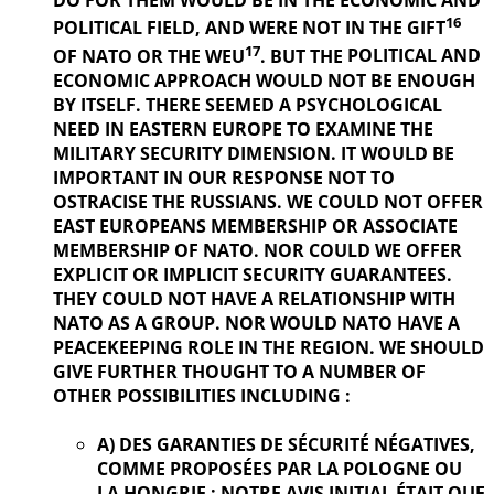
16
POLITICAL
FIELD, AND WERE NOT IN THE GIFT
17
OF NATO OR THE WEU
. BUT THE
POLITICAL AND
ECONOMIC APPROACH WOULD NOT BE ENOUGH
BY ITSELF. THERE SEEMED A PSYCHOLOGICAL
NEED IN EASTERN EUROPE TO EXAMINE THE
MILITARY SECURITY DIMENSION. IT WOULD BE
IMPORTANT IN OUR
RESPONSE NOT TO
OSTRACISE THE RUSSIANS. WE COULD NOT OFFER
EAST EUROPEANS MEMBERSHIP OR ASSOCIATE
MEMBERSHIP OF NATO. NOR COULD WE OFFER
EXPLICIT OR IMPLICIT SECURITY GUARANTEES.
THEY COULD NOT HAVE A RELATIONSHIP WITH
NATO AS A GROUP. NOR WOULD NATO HAVE A
PEACEKEEPING ROLE IN THE REGION. WE SHOULD
GIVE FURTHER
THOUGHT TO A NUMBER OF
OTHER POSSIBILITIES INCLUDING :
A) DES GARANTIES DE SÉCURITÉ NÉGATIVES,
COMME PROPOSÉES PAR LA POLOGNE OU
LA HONGRIE : NOTRE AVIS INITIAL ÉTAIT QUE