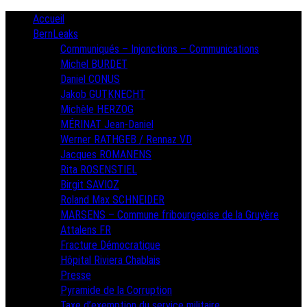
Skip
Primary
Accueil
Menu
to
BernLeaks
content
Communiqués – Injonctions – Communications
Michel BURDET
Daniel CONUS
Jakob GUTKNECHT
Michèle HERZOG
MÉRINAT Jean-Daniel
Werner RATHGEB / Rennaz VD
Jacques ROMANENS
Rita ROSENSTIEL
Birgit SAVIOZ
Roland Max SCHNEIDER
MARSENS – Commune fribourgeoise de la Gruyère
Attalens FR
Fracture Démocratique
Hôpital Riviera Chablais
Presse
Pyramide de la Corruption
Taxe d’exemption du service militaire