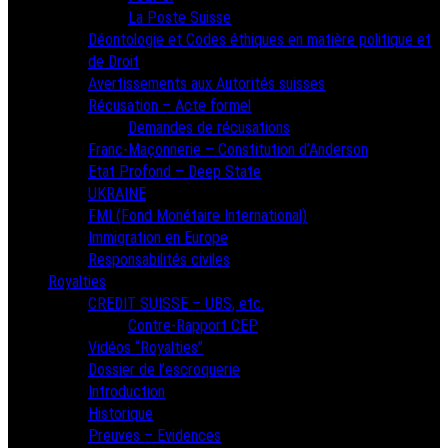
La Poste Suisse
Déontologie et Codes éthiques en matière politique et
de Droit
Avertissements aux Autorités suisses
Récusation – Acte formel
Demandes de récusations
Franc-Maçonnerie – Constitution d’Anderson
Etat Profond – Deep State
UKRAINE
FMI (Fond Monétaire International)
Immigration en Europe
Responsabilités civiles
Royalties
CREDIT SUISSE – UBS, etc.
Contre-Rapport CEP
Vidéos “Royalties”
Dossier de l’escroquerie
Introduction
Historique
Preuves – Evidences