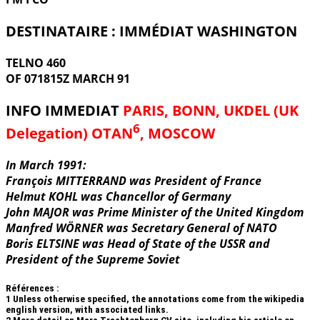
DESTINATAIRE : IMMÉDIAT WASHINGTON
TELNO 460
OF 071815Z MARCH 91
INFO IMMEDIAT
PARIS, BONN, UKDEL (UK
6
Delegation) OTAN
, MOSCOW
In March 1991:
François MITTERRAND was President of France
Helmut KOHL was Chancellor of Germany
John MAJOR was Prime Minister of the United Kingdom
Manfred WÖRNER was Secretary General of NATO
Boris ELTSINE was Head of State of the USSR and
President of the Supreme Soviet
Références :
1
Unless otherwise specified, the annotations come from the wikipedia
english version, with associated links.