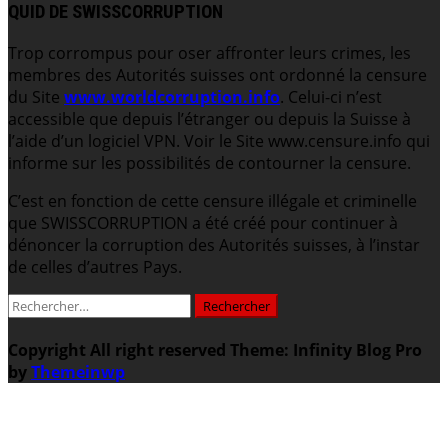
QUID DE SWISSCORRUPTION
Trop corrompus pour oser affronter leurs crimes, les
membres des Autorités suisses ont ordonné la censure
du Site
www.worldcorruption.info
. Celui-ci n’est
accessible que depuis l’étranger ou depuis la Suisse à
l’aide d’un logiciel VPN. Voir le Site www.censure.info qui
informe sur les possibilités de contourner la censure.
C’est en fonction de cette censure illégale et criminelle
que SWISSCORRUPTION a été créé pour continuer à
dénoncer la corruption des Autorités suisses, à l’instar
de celles d’autres Pays.
Rechercher :
Copyright All right reserved
Theme: Infinity Blog Pro
by
Themeinwp