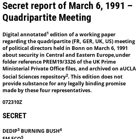
Secret report of March 6, 1991 –
Quadripartite Meeting
1
Digital annotated
edition of a working paper
regarding the quadripartite (FR, GER, UK, US) meeting
of political directors held in Bonn on March 6, 1991
about security in Central and Eastern Europe,under
folder reference PREM19/3326 of the UK Prime
Ministerial Private Office files, and archived on aUCLA
2
Social Sciences repository
. This edition does not
provide substance for any legally binding promise
made by these four representatives.
072310Z
SECRET
3
4
DEDIP
BURNING
BUSH
5
FM FCO