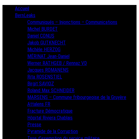
Skip
Primary
Accueil
Menu
to
BernLeaks
content
Communiqués – Injonctions – Communications
Michel BURDET
Daniel CONUS
Jakob GUTKNECHT
Michèle HERZOG
MÉRINAT Jean-Daniel
Werner RATHGEB / Rennaz VD
Jacques ROMANENS
Rita ROSENSTIEL
Birgit SAVIOZ
Roland Max SCHNEIDER
MARSENS – Commune fribourgeoise de la Gruyère
Attalens FR
Fracture Démocratique
Hôpital Riviera Chablais
Presse
Pyramide de la Corruption
Taxe d’exemption du service militaire