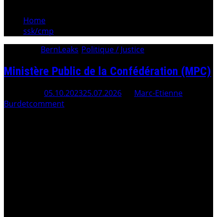
Home
ssk/cmp
Category:
BernLeaks
/
Politique / Justice
Ministère Public de la Confédération (MPC)
Posted On
05.10.2023
25.07.2026
By
Marc-Etienne
Burdet
comment