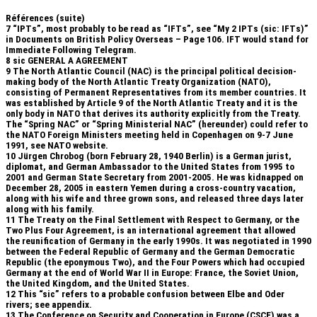
Références (suite)
7
“IPTs”, most probably to be read as “IFTs”, see “My 2 IPTs (sic: IFTs)”
in Documents on British Policy Overseas – Page 106. IFT would stand for
Immediate Following Telegram.
8
sic GENERAL A AGREEMENT
9
The North Atlantic Council (NAC) is the principal political decision-
making body of the North Atlantic Treaty Organization (NATO),
consisting of Permanent Representatives from its member countries. It
was established by Article 9 of the North Atlantic Treaty and it is the
only body in NATO that derives its authority explicitly from the Treaty.
The “Spring NAC” or “Spring Ministerial NAC” (hereunder) could refer to
the NATO Foreign Ministers meeting held in Copenhagen on 9-7 June
1991, see NATO website.
10
Jürgen Chrobog (born February 28, 1940 Berlin) is a German jurist,
diplomat, and German Ambassador to the United States from 1995 to
2001 and German State Secretary from 2001-2005. He was kidnapped on
December 28, 2005 in eastern Yemen during a cross-country vacation,
along with his wife and three grown sons, and released three days later
along with his family.
11
The Treaty on the Final Settlement with Respect to Germany, or the
Two Plus Four Agreement, is an international agreement that allowed
the reunification of Germany in the early 1990s. It was negotiated in 1990
between the Federal Republic of Germany and the German Democratic
Republic (the eponymous Two), and the Four Powers which had occupied
Germany at the end of World War II in Europe: France, the Soviet Union,
the United Kingdom, and the United States.
12
This “sic” refers to a probable confusion between Elbe and Oder
rivers; see appendix.
13
The Conference on Security and Cooperation in Europe (CSCE) was a