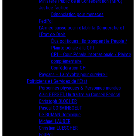
Ministère Public de la Confédération (MPC)
Justice factice
Dénonciation pour menaces
FedPol
L’Armée suisse pour rétablir la Démocratie et
l’État de Droit
Élus politiques : Ils trompent le Peuple /
Plainte pénale à la CPI
CPI – Cour Pénale Internationale / Plainte
complémentaire
Confédération-CH
Paysans – La révolte pour survivre !
Politiciens et Services de l’État
Personnes physiques & Personnes morales
Alain BERSET, Un traître au Conseil Fédéral
Christoph BLOCHER
Pascal CORMINBOEUF
De BUMAN Dominique
Michael LAUBER
Christian LUESCHER
FedPol