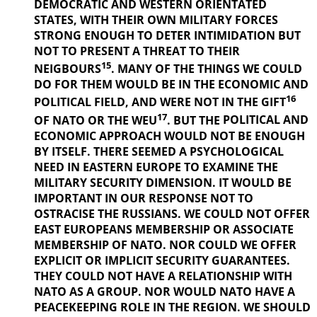
DEMOCRATIC AND WESTERN ORIENTATED
STATES, WITH THEIR OWN MILITARY FORCES
STRONG ENOUGH TO DETER INTIMIDATION BUT
NOT TO PRESENT A THREAT TO THEIR
15
NEIGBOURS
. MANY OF THE THINGS
WE COULD
DO FOR THEM WOULD BE IN THE ECONOMIC AND
16
POLITICAL
FIELD, AND WERE NOT IN THE GIFT
17
OF NATO OR THE WEU
. BUT THE
POLITICAL AND
ECONOMIC APPROACH WOULD NOT BE ENOUGH
BY ITSELF. THERE SEEMED A PSYCHOLOGICAL
NEED IN EASTERN EUROPE TO EXAMINE THE
MILITARY SECURITY DIMENSION. IT WOULD BE
IMPORTANT IN OUR
RESPONSE NOT TO
OSTRACISE THE RUSSIANS. WE COULD NOT OFFER
EAST EUROPEANS MEMBERSHIP OR ASSOCIATE
MEMBERSHIP OF NATO. NOR COULD WE OFFER
EXPLICIT OR IMPLICIT SECURITY GUARANTEES.
THEY COULD NOT HAVE A RELATIONSHIP WITH
NATO AS A GROUP. NOR WOULD NATO HAVE A
PEACEKEEPING ROLE IN THE REGION. WE SHOULD