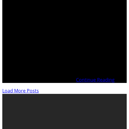
. Introduction Qui est le Procureur général de la
Confédération Stefan BLÄTTLER ? Définition d’une
Organisation criminelle Conférence suisse des Ministères
Publics – CMP/SSK Historique du Ministère Public de la
Confédération 3’700 milliards volatilisés – Les initiateurs
du complotBref historique de l’escroquerie des royalties
– L’affaire de Genève Conclusion .
Continue Reading
Load More Posts