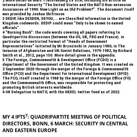
2
More detail on Marc Trachtenberg CV site, including his article on
International Security “The United States and the NATO Non-extension
Assurances of 1990: New Light on an Old Problem?”. The document itself
was provided by Joshua Shifrinson
3
DEDIP, like DESDEN, DEYOU, … are Classified information in the United
Kingdom codewords. DEDIP could mean “Only to be shown to named
officials”.
4
“Burning Bush”: the code words covering all papers referring to
Quadripartite discussions (between the US, UK, FRG and France). in
particular the restricted format of “Heads of Government
Representatives” initiated by Mr Brzezinski in January 1980; in The
Invasion of Afghanistan and UK-Soviet Relations, 1979-1982, by Richard
Smith et al., 2012, page 150. More detail given in the appendix.
5
The Foreign, Commonwealth & Development Office (FCDO) is a
department of the Government of the United Kingdom. It was created on
2 September 2020 through the merger of the Foreign & Commonwealth
Office (FCO) and the Department for International Development (DFID).
The FCO, itself created in 1968 by the merger of the Foreign Office (FO)
and the Commonwealth Office, was responsible for protecting and
promoting British interests worldwide.
6
UK Delegation to NATO; with the UKDEL twitter feed as of 2022.
.
7
MY 4 IPTS
: QUADRIPARTITE MEETING OF POLITICAL
DIRECTORS, BONN, 6 MARCH: SECURITY IN
CENTRAL
AND EASTERN EUROPE