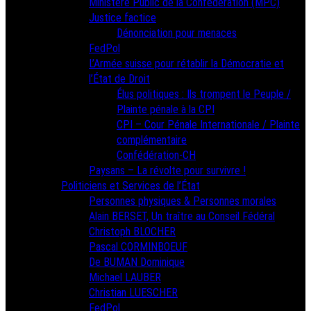
Ministère Public de la Confédération (MPC)
Justice factice
Dénonciation pour menaces
FedPol
L’Armée suisse pour rétablir la Démocratie et
l’État de Droit
Élus politiques : Ils trompent le Peuple /
Plainte pénale à la CPI
CPI – Cour Pénale Internationale / Plainte
complémentaire
Confédération-CH
Paysans – La révolte pour survivre !
Politiciens et Services de l’État
Personnes physiques & Personnes morales
Alain BERSET, Un traître au Conseil Fédéral
Christoph BLOCHER
Pascal CORMINBOEUF
De BUMAN Dominique
Michael LAUBER
Christian LUESCHER
FedPol