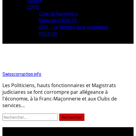
Censure
COVID
Code de Nuremberg
Génocide COVID-19
GAVI – Le Monstre de la vaccination
HOLD-UP
Swisscorruption.info
Les Politiciens, hauts fonctionnaires et Magistrats
judiciaires se font corrompre par allégeance à
l'économie, à la Franc-Maçonnerie et aux Clubs de
services…
Rechercher :
récuser toute la justice