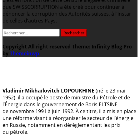
que SWISSCORRUPTION a été créé pour continuer à
dénoncer la corruption des Autorités suisses, à l’instar
de celles d’autres Pays.
Rechercher :
Copyright All right reserved
Theme: Infinity Blog Pro
by
Themeinwp
.
Vladimir Mikhaïlovitch LOPOUKHINE
(né le 23 mai
1952). il a occupé le poste de ministre du Pétrole et de
l’Énergie dans le gouvernement de Boris ELTSINE
de novembre 1991 à juin 1992. À ce titre, il a mis en place
une réforme visant à réorganiser le secteur de l’énergie
en Russie, notamment en dérèglementant les prix
du pétrole.