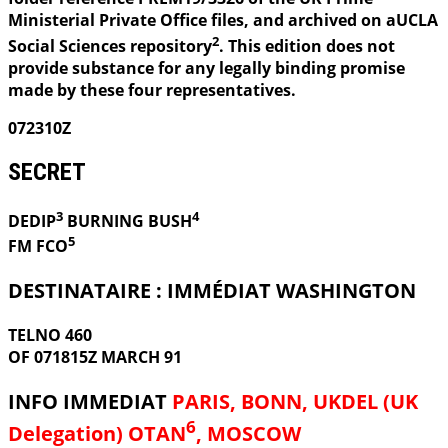
Ministerial Private Office files, and archived on aUCLA
2
Social Sciences repository
. This edition does not
provide substance for any legally binding promise
made by these four representatives.
072310Z
SECRET
3
4
DEDIP
BURNING
BUSH
5
FM FCO
DESTINATAIRE : IMMÉDIAT WASHINGTON
TELNO 460
OF 071815Z MARCH 91
INFO IMMEDIAT
PARIS, BONN, UKDEL (UK
6
Delegation) OTAN
, MOSCOW