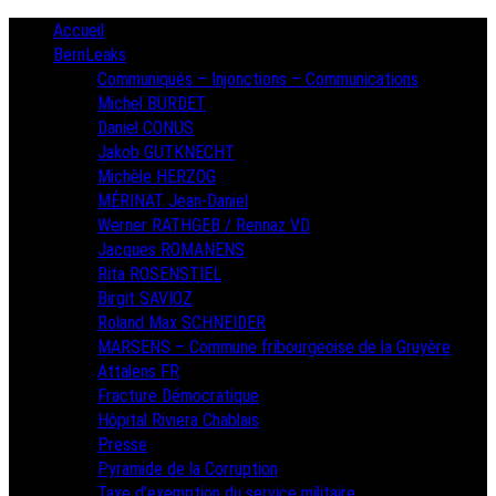
Skip
Primary
Accueil
Menu
to
BernLeaks
content
Communiqués – Injonctions – Communications
Michel BURDET
Daniel CONUS
Jakob GUTKNECHT
Michèle HERZOG
MÉRINAT Jean-Daniel
Werner RATHGEB / Rennaz VD
Jacques ROMANENS
Rita ROSENSTIEL
Birgit SAVIOZ
Roland Max SCHNEIDER
MARSENS – Commune fribourgeoise de la Gruyère
Attalens FR
Fracture Démocratique
Hôpital Riviera Chablais
Presse
Pyramide de la Corruption
Taxe d’exemption du service militaire