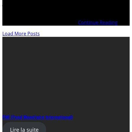
janvier 2024 Plainte pénale du 28 février 2023 Plainte du
23 décembre 2024 c/ La Liberté et La Gruyère . .
Recommandé / PersonnelProcureur général de la
ConfédérationMinistère Public de
Continue Reading
Load More Posts
FMI (Fond Monétaire International)
Lire la suite