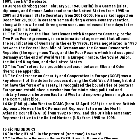
1991, see NATO website.
10
Jürgen Chrobog (born February 28, 1940 Berlin) is a German jurist,
diplomat, and German Ambassador to the United States from 1995 to
2001 and German State Secretary from 2001-2005. He was kidnapped on
December 28, 2005 in eastern Yemen during a cross-country vacation,
along with his wife and three grown sons, and released three days later
along with his family.
11
The Treaty on the Final Settlement with Respect to Germany, or the
Two Plus Four Agreement, is an international agreement that allowed
the reunification of Germany in the early 1990s. It was negotiated in 1990
between the Federal Republic of Germany and the German Democratic
Republic (the eponymous Two), and the Four Powers which had occupied
Germany at the end of World War II in Europe: France, the Soviet Union,
the United Kingdom, and the United States.
12
This “sic” refers to a probable confusion between Elbe and Oder
rivers; see appendix.
13
The Conference on Security and Cooperation in Europe (CSCE) was a
key element of the détente process during the Cold War. Although it did
not have the force of a Treaty, it recognized the boundaries of postwar
Europe and established a mechanism for minimising political and
military tensions between East and West and improving human rights in
the Communist bloc.
14
Sir (Philip) John Weston KCMG (born 13 April 1938) is a retired British
diplomat. He was the UK Permanent Representative on the North
Atlantic Council (NATO) from 1992 to 1995, and the British Permanent
Representative to the United Nations (UN) from 1995 to 1998.
15 sic NEIGBOURS
16 “in the gift of”: in the power of (someone) to award.
17 The Western European Union (WEU; French: Union de l’Europe