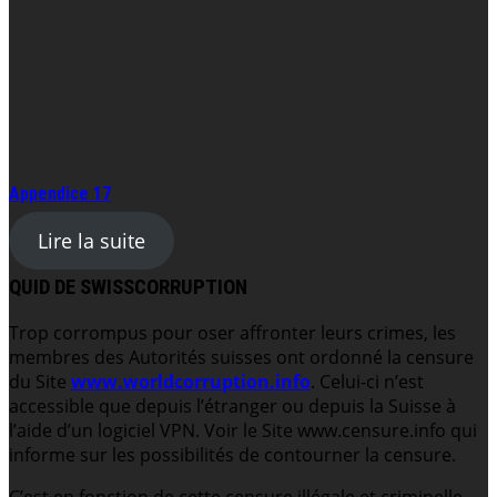
Appendice 17
Lire la suite
QUID DE SWISSCORRUPTION
Trop corrompus pour oser affronter leurs crimes, les
membres des Autorités suisses ont ordonné la censure
du Site
www.worldcorruption.info
. Celui-ci n’est
accessible que depuis l’étranger ou depuis la Suisse à
l’aide d’un logiciel VPN. Voir le Site www.censure.info qui
informe sur les possibilités de contourner la censure.
C’est en fonction de cette censure illégale et criminelle