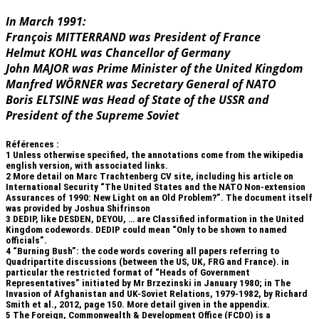
In March 1991:
François MITTERRAND was President of France
Helmut KOHL was Chancellor of Germany
John MAJOR was Prime Minister of the United Kingdom
Manfred WÖRNER was Secretary General of NATO
Boris ELTSINE was Head of State of the USSR and
President of the Supreme Soviet
Références :
1
Unless otherwise specified, the annotations come from the wikipedia
english version, with associated links.
2
More detail on Marc Trachtenberg CV site, including his article on
International Security “The United States and the NATO Non-extension
Assurances of 1990: New Light on an Old Problem?”. The document itself
was provided by Joshua Shifrinson
3
DEDIP, like DESDEN, DEYOU, … are Classified information in the United
Kingdom codewords. DEDIP could mean “Only to be shown to named
officials”.
4
“Burning Bush”: the code words covering all papers referring to
Quadripartite discussions (between the US, UK, FRG and France). in
particular the restricted format of “Heads of Government
Representatives” initiated by Mr Brzezinski in January 1980; in The
Invasion of Afghanistan and UK-Soviet Relations, 1979-1982, by Richard
Smith et al., 2012, page 150. More detail given in the appendix.
5
The Foreign, Commonwealth & Development Office (FCDO) is a