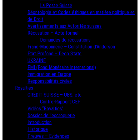
La Poste Suisse
Déontologie et Codes éthiques en matière politique et
de Droit
Avertissements aux Autorités suisses
Récusation – Acte formel
Demandes de récusations
Franc-Maçonnerie – Constitution d’Anderson
Etat Profond – Deep State
UKRAINE
FMI (Fond Monétaire International)
Immigration en Europe
Responsabilités civiles
Royalties
CREDIT SUISSE – UBS, etc.
Contre-Rapport CEP
Vidéos “Royalties”
Dossier de l’escroquerie
Introduction
Historique
Preuves – Evidences