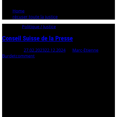
Home
récuser toute la justice
Category:
Politique / Justice
Conseil Suisse de la Presse
Posted On
27.02.2023
22.12.2024
By
Marc-Etienne
Burdet
comment
Plainte à l’encontre du quotidien LA LIBERTÉ Média SA et
de son Journaliste Antoine RÜF . Plainte pénale du 6