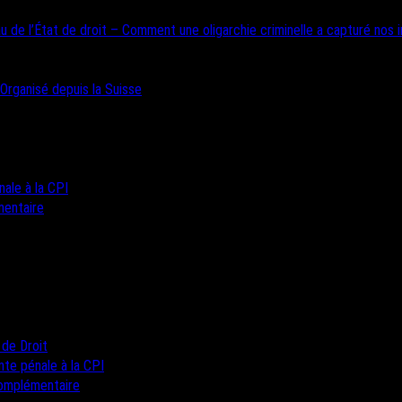
u de l’État de droit – Comment une oligarchie criminelle a capturé nos i
 Organisé depuis la Suisse
nale à la CPI
mentaire
 de Droit
inte pénale à la CPI
complémentaire