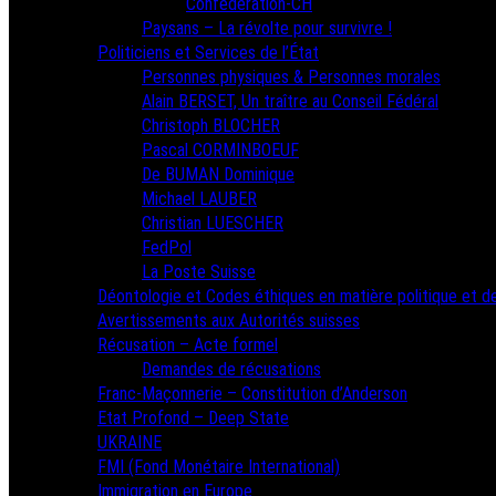
Confédération-CH
Paysans – La révolte pour survivre !
Politiciens et Services de l’État
Personnes physiques & Personnes morales
Alain BERSET, Un traître au Conseil Fédéral
Christoph BLOCHER
Pascal CORMINBOEUF
De BUMAN Dominique
Michael LAUBER
Christian LUESCHER
FedPol
La Poste Suisse
Déontologie et Codes éthiques en matière politique et de
Avertissements aux Autorités suisses
Récusation – Acte formel
Demandes de récusations
Franc-Maçonnerie – Constitution d’Anderson
Etat Profond – Deep State
UKRAINE
FMI (Fond Monétaire International)
Immigration en Europe