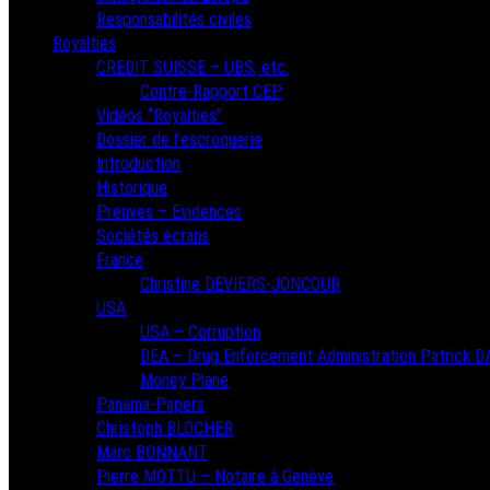
Responsabilités civiles
Royalties
CREDIT SUISSE – UBS, etc.
Contre-Rapport CEP
Vidéos “Royalties”
Dossier de l’escroquerie
Introduction
Historique
Preuves – Evidences
Sociétés écrans
France
Christine DEVIERS-JONCOUR
USA
USA – Corruption
DEA – Drug Enforcement Administration Patrick 
Money Plane
Panama-Papers
Christoph BLOCHER
Marc BONNANT
Pierre MOTTU – Notaire à Genève