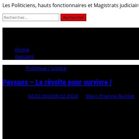
Les Politiciens, hauts fonctionnaires et Magistrats judici
Rechercher :
paysans
Home
paysans
Category:
Politique / Justice
Paysans – La révolte pour survivre !
Posted On
04.02.2024
08.02.2024
By
Marc-Etienne Burdet