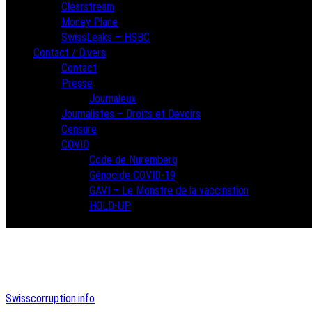
Clearstream
Money Plane
SwissLeaks – HSBC
Contact / Divers
Contact
Presse
Journaleux
Journalistes – Droits et Devoirs
Censure
COVID
Code de Nuremberg
Génocide COVID-19
GAVI – Le Monstre de la vaccination
HOLD-UP
Swisscorruption.info