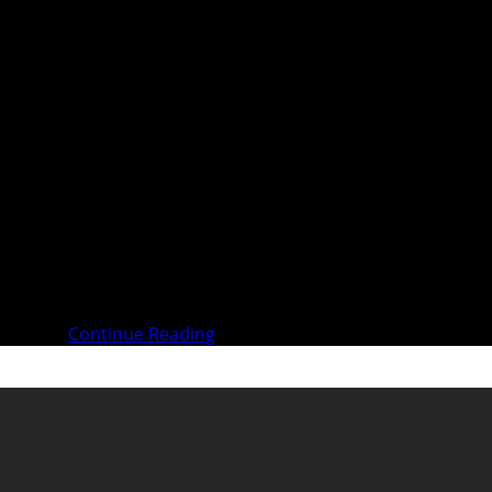
la Suisse n’est pas en reste. En version pdf : https://swis
teurs travaillent comme des forcenés pour garantir notre ap
avail, le
Continue Reading