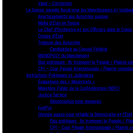
Vaud – Corruption
La Suisse, paradis fiscal pour les blanchisseurs et tombea
Avertissements aux Autorités suisses
Mafia d’État en Suisse
Le Chef d’Orchestre et ses Officiers dans le Crime
Crimes d’État
Trahison des Autorités
Candidature au Conseil Fédéral
MONOPOLY du blanchiment
Élus politiques : Ils trompent le Peuple / Plainte pé
CPI – Cour Pénale Internationale / Plainte complé
Institutions Politiques et Judiciaires
Évaluations des « Magistrats »
Ministère Public de la Confédération (MPC)
Justice factice
Dénonciation pour menaces
FedPol
L’Armée suisse pour rétablir la Démocratie et l’État
Élus politiques : Ils trompent le Peuple / Pla
CPI – Cour Pénale Internationale / Plainte 