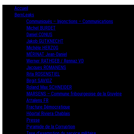
Skip
Primary
Accueil
Menu
to
BernLeaks
content
Communiqués – Injonctions – Communications
Michel BURDET
Daniel CONUS
Jakob GUTKNECHT
Michèle HERZOG
MÉRINAT Jean-Daniel
Werner RATHGEB / Rennaz VD
Jacques ROMANENS
Rita ROSENSTIEL
Birgit SAVIOZ
Roland Max SCHNEIDER
MARSENS – Commune fribourgeoise de la Gruyère
Attalens FR
Fracture Démocratique
Hôpital Riviera Chablais
Presse
Pyramide de la Corruption
Taxe d’exemption du service militaire