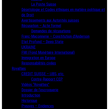
La Poste Suisse
Déontologie et Codes éthiques en matière politique et
de Droit
Avertissements aux Autorités suisses
Récusation – Acte formel
Demandes de récusations
Franc-Maçonnerie – Constitution d’Anderson
Etat Profond – Deep State
UKRAINE
FMI (Fond Monétaire International)
Immigration en Europe
Responsabilités civiles
Royalties
CREDIT SUISSE – UBS, etc.
Contre-Rapport CEP
Vidéos “Royalties”
Dossier de l’escroquerie
Introduction
Historique
Preuves – Evidences