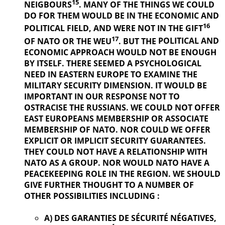
15
NEIGBOURS
. MANY OF THE THINGS
WE COULD
DO FOR THEM WOULD BE IN THE ECONOMIC AND
16
POLITICAL
FIELD, AND WERE NOT IN THE GIFT
17
OF NATO OR THE WEU
. BUT THE
POLITICAL AND
ECONOMIC APPROACH WOULD NOT BE ENOUGH
BY ITSELF. THERE SEEMED A PSYCHOLOGICAL
NEED IN EASTERN EUROPE TO EXAMINE THE
MILITARY SECURITY DIMENSION. IT WOULD BE
IMPORTANT IN OUR
RESPONSE NOT TO
OSTRACISE THE RUSSIANS. WE COULD NOT OFFER
EAST EUROPEANS MEMBERSHIP OR ASSOCIATE
MEMBERSHIP OF NATO. NOR COULD WE OFFER
EXPLICIT OR IMPLICIT SECURITY GUARANTEES.
THEY COULD NOT HAVE A RELATIONSHIP WITH
NATO AS A GROUP. NOR WOULD NATO HAVE A
PEACEKEEPING ROLE IN THE REGION. WE SHOULD
GIVE FURTHER
THOUGHT TO A NUMBER OF
OTHER POSSIBILITIES INCLUDING :
A) DES GARANTIES DE SÉCURITÉ NÉGATIVES,