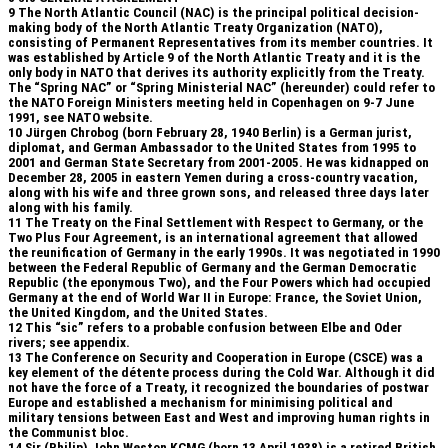
9
The North Atlantic Council (NAC) is the principal political decision-
making body of the North Atlantic Treaty Organization (NATO),
consisting of Permanent Representatives from its member countries. It
was established by Article 9 of the North Atlantic Treaty and it is the
only body in NATO that derives its authority explicitly from the Treaty.
The “Spring NAC” or “Spring Ministerial NAC” (hereunder) could refer to
the NATO Foreign Ministers meeting held in Copenhagen on 9-7 June
1991, see NATO website.
10
Jürgen Chrobog (born February 28, 1940 Berlin) is a German jurist,
diplomat, and German Ambassador to the United States from 1995 to
2001 and German State Secretary from 2001-2005. He was kidnapped on
December 28, 2005 in eastern Yemen during a cross-country vacation,
along with his wife and three grown sons, and released three days later
along with his family.
11
The Treaty on the Final Settlement with Respect to Germany, or the
Two Plus Four Agreement, is an international agreement that allowed
the reunification of Germany in the early 1990s. It was negotiated in 1990
between the Federal Republic of Germany and the German Democratic
Republic (the eponymous Two), and the Four Powers which had occupied
Germany at the end of World War II in Europe: France, the Soviet Union,
the United Kingdom, and the United States.
12
This “sic” refers to a probable confusion between Elbe and Oder
rivers; see appendix.
13
The Conference on Security and Cooperation in Europe (CSCE) was a
key element of the détente process during the Cold War. Although it did
not have the force of a Treaty, it recognized the boundaries of postwar
Europe and established a mechanism for minimising political and
military tensions between East and West and improving human rights in
the Communist bloc.
14
Sir (Philip) John Weston KCMG (born 13 April 1938) is a retired British