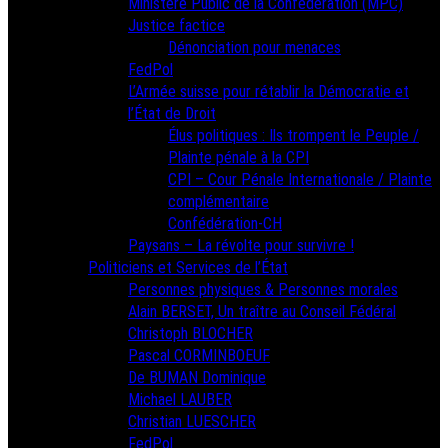
Ministère Public de la Confédération (MPC)
Justice factice
Dénonciation pour menaces
FedPol
L’Armée suisse pour rétablir la Démocratie et
l’État de Droit
Élus politiques : Ils trompent le Peuple /
Plainte pénale à la CPI
CPI – Cour Pénale Internationale / Plainte
complémentaire
Confédération-CH
Paysans – La révolte pour survivre !
Politiciens et Services de l’État
Personnes physiques & Personnes morales
Alain BERSET, Un traître au Conseil Fédéral
Christoph BLOCHER
Pascal CORMINBOEUF
De BUMAN Dominique
Michael LAUBER
Christian LUESCHER
FedPol