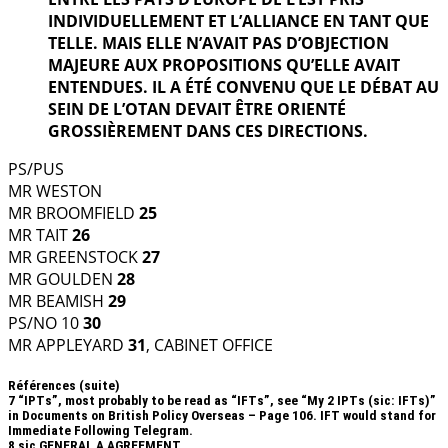
INDIVIDUELLEMENT ET L’ALLIANCE EN TANT QUE
TELLE. MAIS ELLE N’AVAIT PAS D’OBJECTION
MAJEURE AUX PROPOSITIONS QU’ELLE AVAIT
ENTENDUES. IL A ÉTÉ CONVENU QUE LE DÉBAT AU
SEIN DE L’OTAN DEVAIT ÊTRE ORIENTÉ
GROSSIÈREMENT DANS CES DIRECTIONS.
PS/PUS
MR WESTON
MR BROOMFIELD
25
MR TAIT
26
MR GREENSTOCK
27
MR GOULDEN
28
MR BEAMISH
29
PS/NO 10
30
MR APPLEYARD
31
, CABINET OFFICE
Références (suite)
7
“IPTs”, most probably to be read as “IFTs”, see “My 2 IPTs (sic: IFTs)”
in Documents on British Policy Overseas – Page 106. IFT would stand for
Immediate Following Telegram.
8
sic GENERAL A AGREEMENT