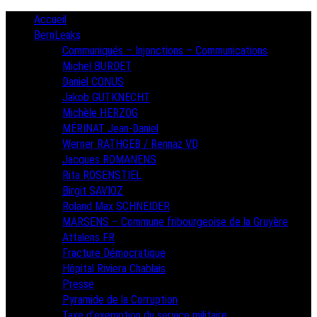
Skip
Primary
Accueil
Menu
to
BernLeaks
content
Communiqués – Injonctions – Communications
Michel BURDET
Daniel CONUS
Jakob GUTKNECHT
Michèle HERZOG
MÉRINAT Jean-Daniel
Werner RATHGEB / Rennaz VD
Jacques ROMANENS
Rita ROSENSTIEL
Birgit SAVIOZ
Roland Max SCHNEIDER
MARSENS – Commune fribourgeoise de la Gruyère
Attalens FR
Fracture Démocratique
Hôpital Riviera Chablais
Presse
Pyramide de la Corruption
Taxe d’exemption du service militaire