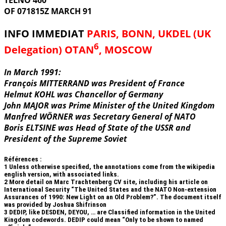
TELNO 460
OF 071815Z MARCH 91
INFO IMMEDIAT
PARIS, BONN, UKDEL (UK
6
Delegation) OTAN
, MOSCOW
In March 1991:
François MITTERRAND was President of France
Helmut KOHL was Chancellor of Germany
John MAJOR was Prime Minister of the United Kingdom
Manfred WÖRNER was Secretary General of NATO
Boris ELTSINE was Head of State of the USSR and
President of the Supreme Soviet
Références :
1
Unless otherwise specified, the annotations come from the wikipedia
english version, with associated links.
2
More detail on Marc Trachtenberg CV site, including his article on
International Security “The United States and the NATO Non-extension
Assurances of 1990: New Light on an Old Problem?”. The document itself
was provided by Joshua Shifrinson
3
DEDIP, like DESDEN, DEYOU, … are Classified information in the United
Kingdom codewords. DEDIP could mean “Only to be shown to named