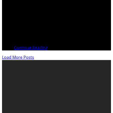
> . Inventeur des systèmes d’extinction et de blocage des
puits de pétrole en feu etVictime de l’escroquerie et du
blanchiment de ses royalties pour plusieurs milliers de
milliards de dollars Le fisc n’ayant pas encaissé les
impôts sur ces revenus et sur le blanchiment qui a suivi
et qui
Continue Reading
Load More Posts