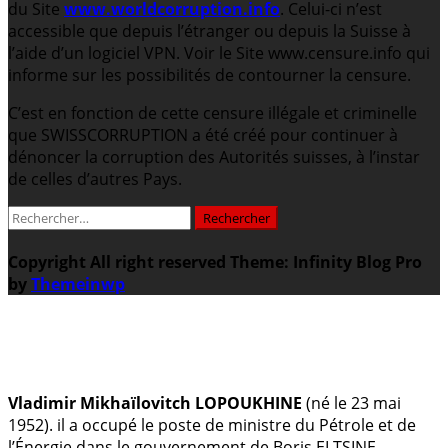
du Site
www.worldcorruption.info
. Celui-ci n’est
accessible que depuis l’étranger ou depuis la Suisse à
l’aide d’un logiciel VPN. Voir le Site www.censure.info qui
informe sur les possibilités de contourner la censure.
C’est en fonction de cette censure illégale et criminelle
que SWISSCORRUPTION a été créé pour continuer à
dénoncer la corruption des Autorités suisses, à l’instar
de celles d’autres Pays.
Rechercher :
Copyright All right reserved
Theme: Infinity Blog Pro
by
Themeinwp
.
Vladimir Mikhaïlovitch LOPOUKHINE
(né le 23 mai
1952). il a occupé le poste de ministre du Pétrole et de
l’Énergie dans le gouvernement de Boris ELTSINE