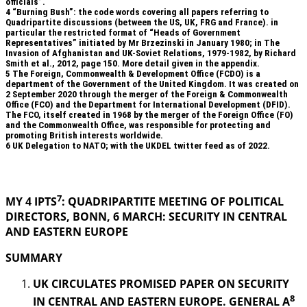
officials”.
4
“Burning Bush”: the code words covering all papers referring to
Quadripartite discussions (between the US, UK, FRG and France). in
particular the restricted format of “Heads of Government
Representatives” initiated by Mr Brzezinski in January 1980; in The
Invasion of Afghanistan and UK-Soviet Relations, 1979-1982, by Richard
Smith et al., 2012, page 150. More detail given in the appendix.
5
The Foreign, Commonwealth & Development Office (FCDO) is a
department of the Government of the United Kingdom. It was created on
2 September 2020 through the merger of the Foreign & Commonwealth
Office (FCO) and the Department for International Development (DFID).
The FCO, itself created in 1968 by the merger of the Foreign Office (FO)
and the Commonwealth Office, was responsible for protecting and
promoting British interests worldwide.
6
UK Delegation to NATO; with the UKDEL twitter feed as of 2022.
.
7
MY 4 IPTS
: QUADRIPARTITE MEETING OF POLITICAL
DIRECTORS, BONN, 6 MARCH: SECURITY IN
CENTRAL
AND EASTERN EUROPE
SUMMARY
UK CIRCULATES PROMISED PAPER ON SECURITY
8
IN CENTRAL AND EASTERN EUROPE. GENERAL A