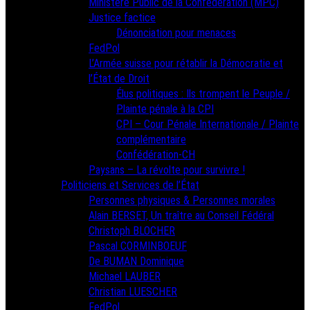
Ministère Public de la Confédération (MPC)
Justice factice
Dénonciation pour menaces
FedPol
L’Armée suisse pour rétablir la Démocratie et
l’État de Droit
Élus politiques : Ils trompent le Peuple /
Plainte pénale à la CPI
CPI – Cour Pénale Internationale / Plainte
complémentaire
Confédération-CH
Paysans – La révolte pour survivre !
Politiciens et Services de l’État
Personnes physiques & Personnes morales
Alain BERSET, Un traître au Conseil Fédéral
Christoph BLOCHER
Pascal CORMINBOEUF
De BUMAN Dominique
Michael LAUBER
Christian LUESCHER
FedPol