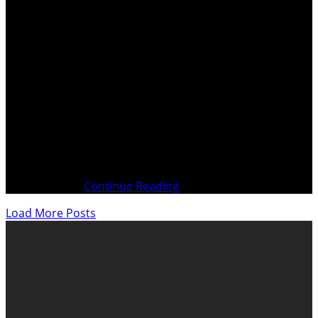
Le monde politique n’est plus en phase avec le Peuple
Nos Élus, pour la plupart, ont pour priorités de servir les
intérêts des lobbyistes pour en retirer des avantages et
des profits personnels Index Pagination selon brochure
écrite Page 05 Préface Page 10 Droit & Justice Page 11
Des centaines
Continue Reading
Load More Posts