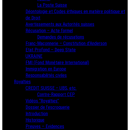
La Poste Suisse
Déontologie et Codes éthiques en matière politique et
de Droit
Avertissements aux Autorités suisses
Récusation – Acte formel
Demandes de récusations
Franc-Maçonnerie – Constitution d’Anderson
Etat Profond – Deep State
UKRAINE
FMI (Fond Monétaire International)
Immigration en Europe
Responsabilités civiles
Royalties
CREDIT SUISSE – UBS, etc.
Contre-Rapport CEP
Vidéos “Royalties”
Dossier de l’escroquerie
Introduction
Historique
Preuves – Evidences