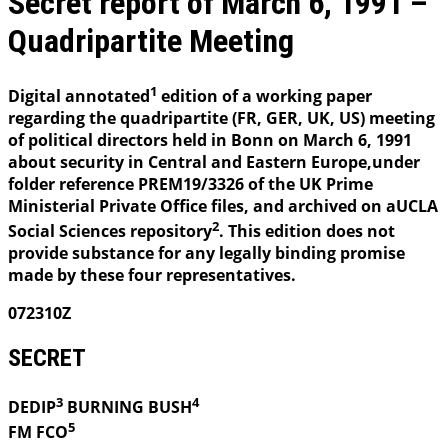
Secret report of March 6, 1991 –
Quadripartite Meeting
1
Digital annotated
edition of a working paper
regarding the quadripartite (FR, GER, UK, US) meeting
of political directors held in Bonn on March 6, 1991
about security in Central and Eastern Europe,under
folder reference PREM19/3326 of the UK Prime
Ministerial Private Office files, and archived on aUCLA
2
Social Sciences repository
. This edition does not
provide substance for any legally binding promise
made by these four representatives.
072310Z
SECRET
3
4
DEDIP
BURNING
BUSH
5
FM FCO