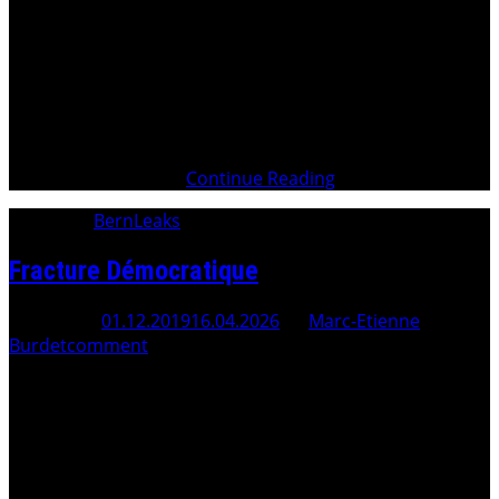
Les Institutions politiques corrompues Personnes
physiques et morales corrompues Confederation-ch
Immigration – Métissage des Peuples Royalties –
Escroquerie de 3’700 milliards . . Mafia d’État . Mafia
d’État – Plainte pénale . Élus politiques ennemis du
PeuplePlainte pénale à la Cour Pénale Internationale
(CPI) . Gouvernements corrompusPlainte
complémentaire à la
Continue Reading
Category:
BernLeaks
Fracture Démocratique
Posted On
01.12.2019
16.04.2026
By
Marc-Etienne
Burdet
comment