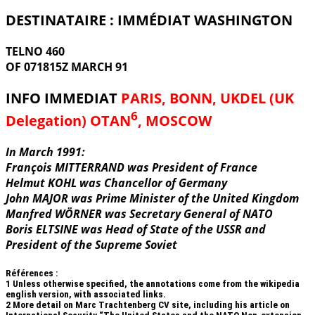
DESTINATAIRE : IMMÉDIAT WASHINGTON
TELNO 460
OF 071815Z MARCH 91
INFO IMMEDIAT
PARIS, BONN, UKDEL (UK
6
Delegation) OTAN
, MOSCOW
In March 1991:
François MITTERRAND was President of France
Helmut KOHL was Chancellor of Germany
John MAJOR was Prime Minister of the United Kingdom
Manfred WÖRNER was Secretary General of NATO
Boris ELTSINE was Head of State of the USSR and
President of the Supreme Soviet
Références :
1
Unless otherwise specified, the annotations come from the wikipedia
english version, with associated links.
2
More detail on Marc Trachtenberg CV site, including his article on