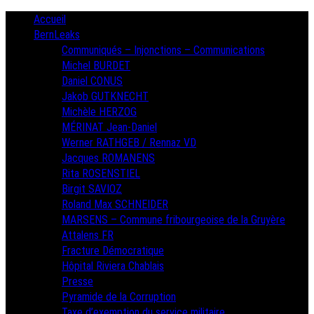
Skip
Primary
Accueil
Menu
to
BernLeaks
content
Communiqués – Injonctions – Communications
Michel BURDET
Daniel CONUS
Jakob GUTKNECHT
Michèle HERZOG
MÉRINAT Jean-Daniel
Werner RATHGEB / Rennaz VD
Jacques ROMANENS
Rita ROSENSTIEL
Birgit SAVIOZ
Roland Max SCHNEIDER
MARSENS – Commune fribourgeoise de la Gruyère
Attalens FR
Fracture Démocratique
Hôpital Riviera Chablais
Presse
Pyramide de la Corruption
Taxe d’exemption du service militaire