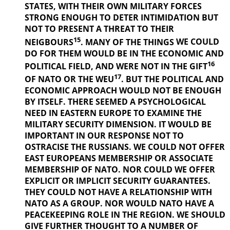
STATES, WITH THEIR OWN MILITARY FORCES
STRONG ENOUGH TO DETER INTIMIDATION BUT
NOT TO PRESENT A THREAT TO THEIR
15
NEIGBOURS
. MANY OF THE THINGS
WE COULD
DO FOR THEM WOULD BE IN THE ECONOMIC AND
16
POLITICAL
FIELD, AND WERE NOT IN THE GIFT
17
OF NATO OR THE WEU
. BUT THE
POLITICAL AND
ECONOMIC APPROACH WOULD NOT BE ENOUGH
BY ITSELF. THERE SEEMED A PSYCHOLOGICAL
NEED IN EASTERN EUROPE TO EXAMINE THE
MILITARY SECURITY DIMENSION. IT WOULD BE
IMPORTANT IN OUR
RESPONSE NOT TO
OSTRACISE THE RUSSIANS. WE COULD NOT OFFER
EAST EUROPEANS MEMBERSHIP OR ASSOCIATE
MEMBERSHIP OF NATO. NOR COULD WE OFFER
EXPLICIT OR IMPLICIT SECURITY GUARANTEES.
THEY COULD NOT HAVE A RELATIONSHIP WITH
NATO AS A GROUP. NOR WOULD NATO HAVE A
PEACEKEEPING ROLE IN THE REGION. WE SHOULD
GIVE FURTHER
THOUGHT TO A NUMBER OF