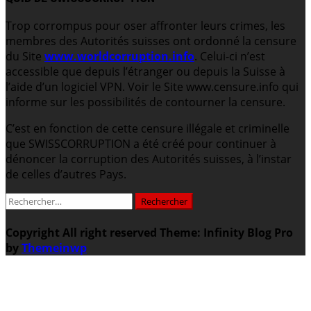
Trop corrompus pour oser affronter leurs crimes, les
membres des Autorités suisses ont ordonné la censure
du Site
www.worldcorruption.info
. Celui-ci n’est
accessible que depuis l’étranger ou depuis la Suisse à
l’aide d’un logiciel VPN. Voir le Site www.censure.info qui
informe sur les possibilités de contourner la censure.
C’est en fonction de cette censure illégale et criminelle
que SWISSCORRUPTION a été créé pour continuer à
dénoncer la corruption des Autorités suisses, à l’instar
de celles d’autres Pays.
Rechercher :
Copyright All right reserved
Theme: Infinity Blog Pro
by
Themeinwp
.