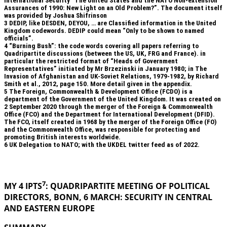
International Security “The United States and the NATO Non-extension
Assurances of 1990: New Light on an Old Problem?”. The document itself
was provided by Joshua Shifrinson
3
DEDIP, like DESDEN, DEYOU, … are Classified information in the United
Kingdom codewords. DEDIP could mean “Only to be shown to named
officials”.
4
“Burning Bush”: the code words covering all papers referring to
Quadripartite discussions (between the US, UK, FRG and France). in
particular the restricted format of “Heads of Government
Representatives” initiated by Mr Brzezinski in January 1980; in The
Invasion of Afghanistan and UK-Soviet Relations, 1979-1982, by Richard
Smith et al., 2012, page 150. More detail given in the appendix.
5
The Foreign, Commonwealth & Development Office (FCDO) is a
department of the Government of the United Kingdom. It was created on
2 September 2020 through the merger of the Foreign & Commonwealth
Office (FCO) and the Department for International Development (DFID).
The FCO, itself created in 1968 by the merger of the Foreign Office (FO)
and the Commonwealth Office, was responsible for protecting and
promoting British interests worldwide.
6
UK Delegation to NATO; with the UKDEL twitter feed as of 2022.
.
7
MY 4 IPTS
: QUADRIPARTITE MEETING OF POLITICAL
DIRECTORS, BONN, 6 MARCH: SECURITY IN
CENTRAL
AND EASTERN EUROPE