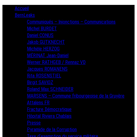
Skip
Primary
Accueil
Menu
to
BernLeaks
content
Communiqués – Injonctions – Communications
Michel BURDET
Daniel CONUS
Jakob GUTKNECHT
Michèle HERZOG
MÉRINAT Jean-Daniel
Werner RATHGEB / Rennaz VD
Jacques ROMANENS
Rita ROSENSTIEL
Birgit SAVIOZ
Roland Max SCHNEIDER
MARSENS – Commune fribourgeoise de la Gruyère
Attalens FR
Fracture Démocratique
Hôpital Riviera Chablais
Presse
Pyramide de la Corruption
Taxe d’exemption du service militaire