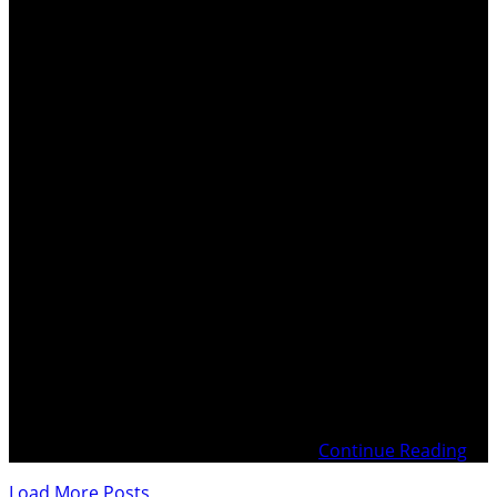
17.10.2024 – 39 % des Juges suisses remettent en
question leur indépendance face à la pression des
PartisDemande d’annulation de tous les jugements
21.10.2023 Recours c-Ordonnance GASSER – Non-entrée
en matière plainte BETI 16.10.2023 Recours contre
GASSER – Décision de principe sur qualité pour agir
12.10.2023 Tribunal Fédéral – Plainte
Continue Reading
Load More Posts