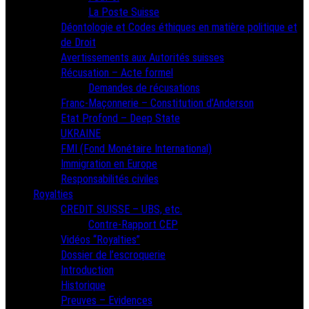
La Poste Suisse
Déontologie et Codes éthiques en matière politique et
de Droit
Avertissements aux Autorités suisses
Récusation – Acte formel
Demandes de récusations
Franc-Maçonnerie – Constitution d’Anderson
Etat Profond – Deep State
UKRAINE
FMI (Fond Monétaire International)
Immigration en Europe
Responsabilités civiles
Royalties
CREDIT SUISSE – UBS, etc.
Contre-Rapport CEP
Vidéos “Royalties”
Dossier de l’escroquerie
Introduction
Historique
Preuves – Evidences