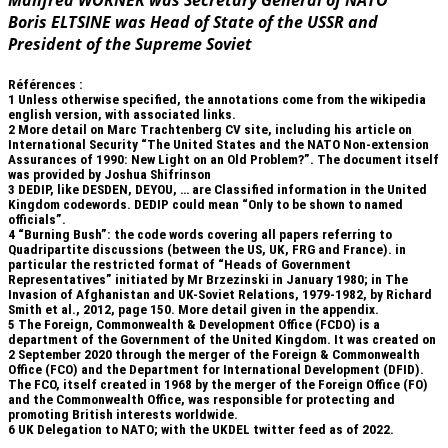
Boris ELTSINE was Head of State of the USSR and
President of the Supreme Soviet
Références :
1
Unless otherwise specified, the annotations come from the wikipedia
english version, with associated links.
2
More detail on Marc Trachtenberg CV site, including his article on
International Security “The United States and the NATO Non-extension
Assurances of 1990: New Light on an Old Problem?”. The document itself
was provided by Joshua Shifrinson
3
DEDIP, like DESDEN, DEYOU, … are Classified information in the United
Kingdom codewords. DEDIP could mean “Only to be shown to named
officials”.
4
“Burning Bush”: the code words covering all papers referring to
Quadripartite discussions (between the US, UK, FRG and France). in
particular the restricted format of “Heads of Government
Representatives” initiated by Mr Brzezinski in January 1980; in The
Invasion of Afghanistan and UK-Soviet Relations, 1979-1982, by Richard
Smith et al., 2012, page 150. More detail given in the appendix.
5
The Foreign, Commonwealth & Development Office (FCDO) is a
department of the Government of the United Kingdom. It was created on
2 September 2020 through the merger of the Foreign & Commonwealth
Office (FCO) and the Department for International Development (DFID).
The FCO, itself created in 1968 by the merger of the Foreign Office (FO)
and the Commonwealth Office, was responsible for protecting and
promoting British interests worldwide.
6
UK Delegation to NATO; with the UKDEL twitter feed as of 2022.