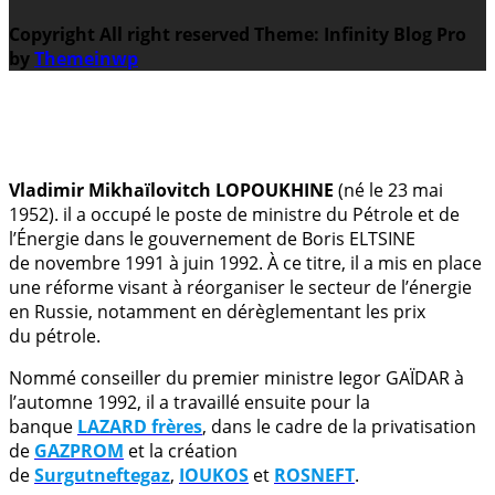
Copyright All right reserved
Theme: Infinity Blog Pro
by
Themeinwp
.
Vladimir Mikhaïlovitch LOPOUKHINE
(né le 23 mai
1952). il a occupé le poste de ministre du Pétrole et de
l’Énergie dans le gouvernement de Boris ELTSINE
de novembre 1991 à juin 1992. À ce titre, il a mis en place
une réforme visant à réorganiser le secteur de l’énergie
en Russie, notamment en dérèglementant les prix
du pétrole.
Nommé conseiller du premier ministre Iegor GAÏDAR à
l’automne 1992, il a travaillé ensuite pour la
banque
LAZARD frères
, dans le cadre de la privatisation
de
GAZPROM
et la création
de
Surgutneftegaz
,
IOUKOS
et
ROSNEFT
.