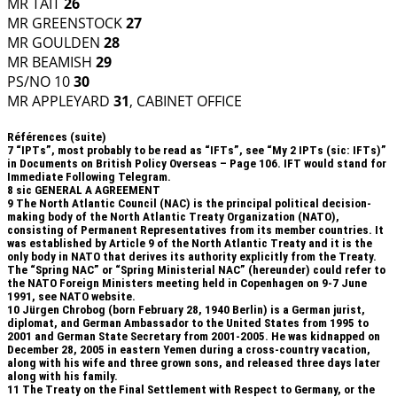
MR TAIT
26
MR GREENSTOCK
27
MR GOULDEN
28
MR BEAMISH
29
PS/NO 10
30
MR APPLEYARD
31
, CABINET OFFICE
Références (suite)
7
“IPTs”, most probably to be read as “IFTs”, see “My 2 IPTs (sic: IFTs)”
in Documents on British Policy Overseas – Page 106. IFT would stand for
Immediate Following Telegram.
8
sic GENERAL A AGREEMENT
9
The North Atlantic Council (NAC) is the principal political decision-
making body of the North Atlantic Treaty Organization (NATO),
consisting of Permanent Representatives from its member countries. It
was established by Article 9 of the North Atlantic Treaty and it is the
only body in NATO that derives its authority explicitly from the Treaty.
The “Spring NAC” or “Spring Ministerial NAC” (hereunder) could refer to
the NATO Foreign Ministers meeting held in Copenhagen on 9-7 June
1991, see NATO website.
10
Jürgen Chrobog (born February 28, 1940 Berlin) is a German jurist,
diplomat, and German Ambassador to the United States from 1995 to
2001 and German State Secretary from 2001-2005. He was kidnapped on
December 28, 2005 in eastern Yemen during a cross-country vacation,
along with his wife and three grown sons, and released three days later
along with his family.
11
The Treaty on the Final Settlement with Respect to Germany, or the