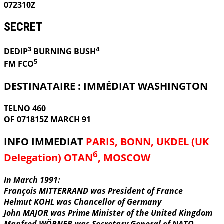
072310Z
SECRET
3
4
DEDIP
BURNING
BUSH
5
FM FCO
DESTINATAIRE : IMMÉDIAT WASHINGTON
TELNO 460
OF 071815Z MARCH 91
INFO IMMEDIAT
PARIS, BONN, UKDEL (UK
6
Delegation) OTAN
, MOSCOW
In March 1991:
François MITTERRAND was President of France
Helmut KOHL was Chancellor of Germany
John MAJOR was Prime Minister of the United Kingdom
Manfred WÖRNER was Secretary General of NATO