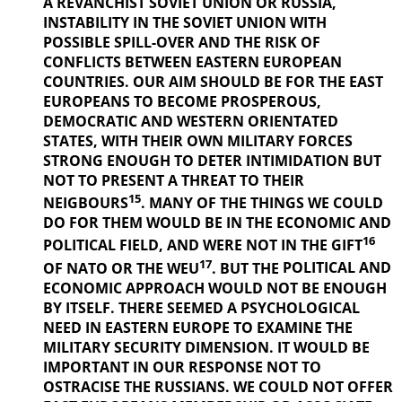
A REVANCHIST
SOVIET UNION OR RUSSIA,
INSTABILITY IN THE SOVIET UNION WITH
POSSIBLE SPILL-OVER AND THE RISK OF
CONFLICTS BETWEEN EASTERN EUROPEAN
COUNTRIES. OUR AIM SHOULD BE FOR THE EAST
EUROPEANS TO BECOME PROSPEROUS,
DEMOCRATIC AND WESTERN ORIENTATED
STATES, WITH THEIR OWN MILITARY FORCES
STRONG ENOUGH TO DETER INTIMIDATION BUT
NOT TO PRESENT A THREAT TO THEIR
15
NEIGBOURS
. MANY OF THE THINGS
WE COULD
DO FOR THEM WOULD BE IN THE ECONOMIC AND
16
POLITICAL
FIELD, AND WERE NOT IN THE GIFT
17
OF NATO OR THE WEU
. BUT THE
POLITICAL AND
ECONOMIC APPROACH WOULD NOT BE ENOUGH
BY ITSELF. THERE SEEMED A PSYCHOLOGICAL
NEED IN EASTERN EUROPE TO EXAMINE THE
MILITARY SECURITY DIMENSION. IT WOULD BE
IMPORTANT IN OUR
RESPONSE NOT TO
OSTRACISE THE RUSSIANS. WE COULD NOT OFFER