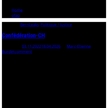
Home
ofap
Category:
BernLeaks
/
Politique / Justice
Confédération-CH
Posted On
03.11.2022
18.04.2026
By
Marc-Etienne
Burdet
comment