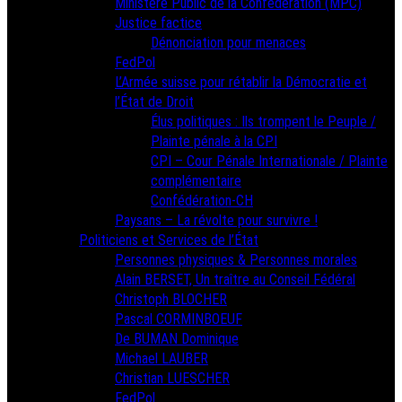
Ministère Public de la Confédération (MPC)
Justice factice
Dénonciation pour menaces
FedPol
L’Armée suisse pour rétablir la Démocratie et
l’État de Droit
Élus politiques : Ils trompent le Peuple /
Plainte pénale à la CPI
CPI – Cour Pénale Internationale / Plainte
complémentaire
Confédération-CH
Paysans – La révolte pour survivre !
Politiciens et Services de l’État
Personnes physiques & Personnes morales
Alain BERSET, Un traître au Conseil Fédéral
Christoph BLOCHER
Pascal CORMINBOEUF
De BUMAN Dominique
Michael LAUBER
Christian LUESCHER
FedPol