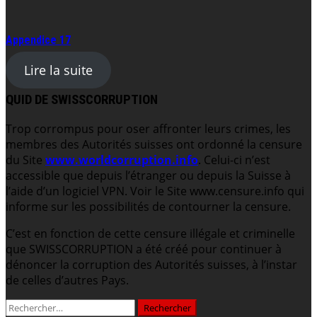
Appendice 17
Lire la suite
QUID DE SWISSCORRUPTION
Trop corrompus pour oser affronter leurs crimes, les
membres des Autorités suisses ont ordonné la censure
du Site
www.worldcorruption.info
. Celui-ci n’est
accessible que depuis l’étranger ou depuis la Suisse à
l’aide d’un logiciel VPN. Voir le Site www.censure.info qui
informe sur les possibilités de contourner la censure.
C’est en fonction de cette censure illégale et criminelle
que SWISSCORRUPTION a été créé pour continuer à
dénoncer la corruption des Autorités suisses, à l’instar
de celles d’autres Pays.
Rechercher :