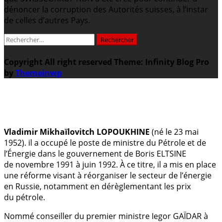
dénoncer la corruption des Autorités suisses, à l’instar
de celles d’autres Pays.
Rechercher :
Copyright All right reserved
Theme: Infinity Blog Pro
by
Themeinwp
.
Vladimir Mikhaïlovitch LOPOUKHINE
(né le 23 mai
1952). il a occupé le poste de ministre du Pétrole et de
l’Énergie dans le gouvernement de Boris ELTSINE
de novembre 1991 à juin 1992. À ce titre, il a mis en place
une réforme visant à réorganiser le secteur de l’énergie
en Russie, notamment en dérèglementant les prix
du pétrole.
Nommé conseiller du premier ministre Iegor GAÏDAR à