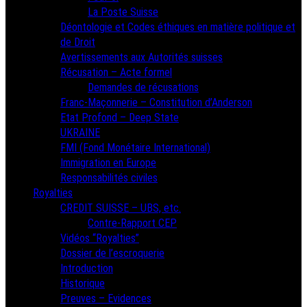
La Poste Suisse
Déontologie et Codes éthiques en matière politique et
de Droit
Avertissements aux Autorités suisses
Récusation – Acte formel
Demandes de récusations
Franc-Maçonnerie – Constitution d’Anderson
Etat Profond – Deep State
UKRAINE
FMI (Fond Monétaire International)
Immigration en Europe
Responsabilités civiles
Royalties
CREDIT SUISSE – UBS, etc.
Contre-Rapport CEP
Vidéos “Royalties”
Dossier de l’escroquerie
Introduction
Historique
Preuves – Evidences