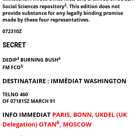
2
Social Sciences repository
. This edition does not
provide substance for any legally binding promise
made by these four representatives.
072310Z
SECRET
3
4
DEDIP
BURNING
BUSH
5
FM FCO
DESTINATAIRE : IMMÉDIAT WASHINGTON
TELNO 460
OF 071815Z MARCH 91
INFO IMMEDIAT
PARIS, BONN, UKDEL (UK
6
Delegation) OTAN
, MOSCOW