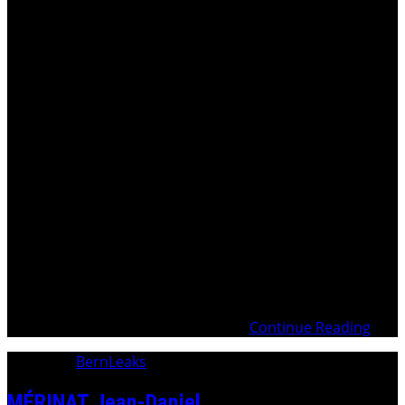
Introduction La Commission d’Enquête Parlementaire
(CEP)Nom de code pour UBS : « GENEVA », comme par
hasard ! Les Sociétés miroirs Luxembourg (Aujourd’hui
Deutsche Börse) – Clearstream – Révélation$ « Too Big to
Fail » (TBTF) ou « trop gros pour faire faillite » FINMA – ex
Commission Fédérale des Banques
Continue Reading
Category:
BernLeaks
MÉRINAT Jean-Daniel