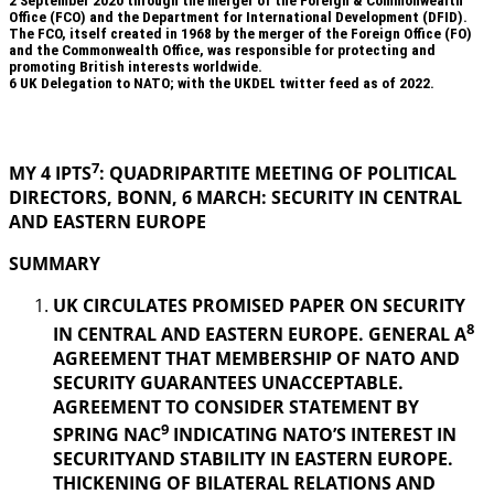
2 September 2020 through the merger of the Foreign & Commonwealth
Office (FCO) and the Department for International Development (DFID).
The FCO, itself created in 1968 by the merger of the Foreign Office (FO)
and the Commonwealth Office, was responsible for protecting and
promoting British interests worldwide.
6
UK Delegation to NATO; with the UKDEL twitter feed as of 2022.
.
7
MY 4 IPTS
: QUADRIPARTITE MEETING OF POLITICAL
DIRECTORS, BONN, 6 MARCH: SECURITY IN
CENTRAL
AND EASTERN EUROPE
SUMMARY
UK CIRCULATES PROMISED PAPER ON SECURITY
8
IN CENTRAL AND EASTERN EUROPE. GENERAL A
AGREEMENT THAT MEMBERSHIP OF NATO AND
SECURITY GUARANTEES UNACCEPTABLE.
AGREEMENT TO CONSIDER STATEMENT BY
9
SPRING NAC
INDICATING NATO’S INTEREST IN
SECURITYAND STABILITY IN EASTERN EUROPE.
THICKENING OF BILATERAL RELATIONS AND