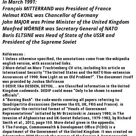
In March 1991:
François MITTERRAND was President of France
Helmut KOHL was Chancellor of Germany
John MAJOR was Prime Minister of the United Kingdom
Manfred WÖRNER was Secretary General of NATO
Boris ELTSINE was Head of State of the USSR and
President of the Supreme Soviet
Références :
1
Unless otherwise specified, the annotations come from the wikipedia
english version, with associated links.
2
More detail on Marc Trachtenberg CV site, including his article on
International Security “The United States and the NATO Non-extension
Assurances of 1990: New Light on an Old Problem?”. The document itself
was provided by Joshua Shifrinson
3
DEDIP, like DESDEN, DEYOU, … are Classified information in the United
Kingdom codewords. DEDIP could mean “Only to be shown to named
officials”.
4
“Burning Bush”: the code words covering all papers referring to
Quadripartite discussions (between the US, UK, FRG and France). in
particular the restricted format of “Heads of Government
Representatives” initiated by Mr Brzezinski in January 1980; in The
Invasion of Afghanistan and UK-Soviet Relations, 1979-1982, by Richard
Smith et al., 2012, page 150. More detail given in the appendix.
5
The Foreign, Commonwealth & Development Office (FCDO) is a
department of the Government of the United Kingdom. It was created on