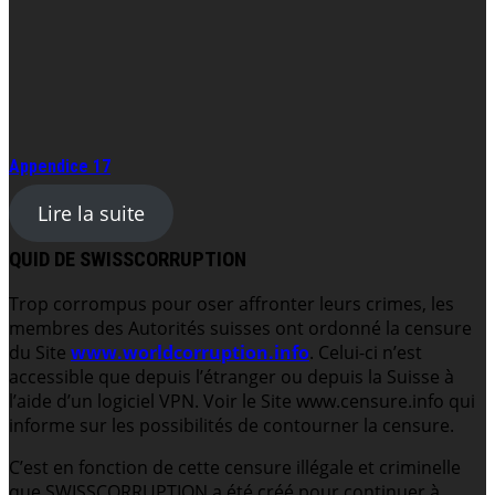
Appendice 17
Lire la suite
QUID DE SWISSCORRUPTION
Trop corrompus pour oser affronter leurs crimes, les
membres des Autorités suisses ont ordonné la censure
du Site
www.worldcorruption.info
. Celui-ci n’est
accessible que depuis l’étranger ou depuis la Suisse à
l’aide d’un logiciel VPN. Voir le Site www.censure.info qui
informe sur les possibilités de contourner la censure.
C’est en fonction de cette censure illégale et criminelle
que SWISSCORRUPTION a été créé pour continuer à