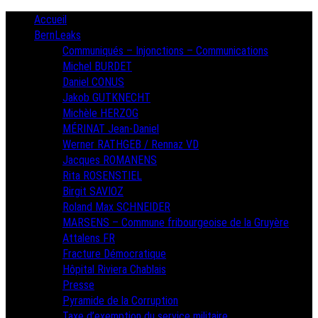
Skip
Primary
Accueil
Menu
to
BernLeaks
content
Communiqués – Injonctions – Communications
Michel BURDET
Daniel CONUS
Jakob GUTKNECHT
Michèle HERZOG
MÉRINAT Jean-Daniel
Werner RATHGEB / Rennaz VD
Jacques ROMANENS
Rita ROSENSTIEL
Birgit SAVIOZ
Roland Max SCHNEIDER
MARSENS – Commune fribourgeoise de la Gruyère
Attalens FR
Fracture Démocratique
Hôpital Riviera Chablais
Presse
Pyramide de la Corruption
Taxe d’exemption du service militaire