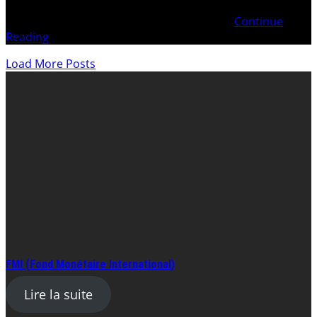
05.06.2024 TF Recours c-Arrêt TC Fribourg Michel FAVRE
06.05.2024 TF Recours c- Arrêt TC Fribourg
Continue
Reading
Load More Posts
FMI (Fond Monétaire International)
Lire la suite