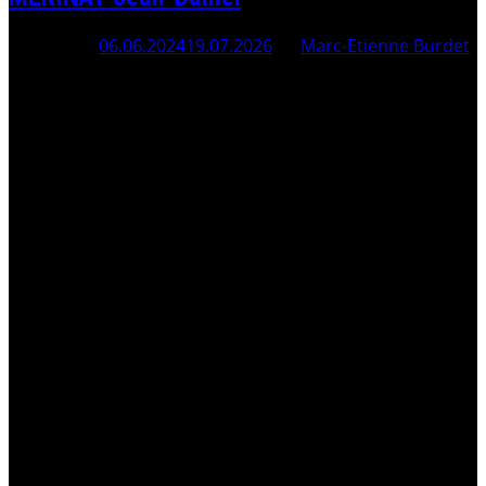
Posted On
06.06.2024
19.07.2026
By
Marc-Etienne Burdet
Le fonctionnement d’une Institution judiciaire
corrompue Dégénérescence des services de l’ÉtatLe
Ministère Public de la Confédération (MPC) au sommet
de la corruption . Procès BURDET du 24 novembre 2023
22.01.2025 Mandat d’arrêt contre Marc-Etienne BURDET