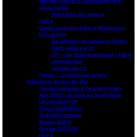
Ministère Public de la Confédération (MPC)
Justice factice
Dénonciation pour menaces
FedPol
L’Armée suisse pour rétablir la Démocratie et
l’État de Droit
Élus politiques : Ils trompent le Peuple /
Plainte pénale à la CPI
CPI – Cour Pénale Internationale / Plainte
complémentaire
Confédération-CH
Paysans – La révolte pour survivre !
Politiciens et Services de l’État
Personnes physiques & Personnes morales
Alain BERSET, Un traître au Conseil Fédéral
Christoph BLOCHER
Pascal CORMINBOEUF
De BUMAN Dominique
Michael LAUBER
Christian LUESCHER
FedPol