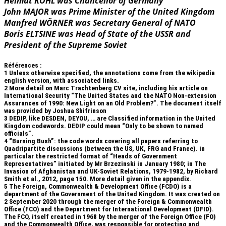
Helmut KOHL was Chancellor of Germany
John MAJOR was Prime Minister of the United Kingdom
Manfred WÖRNER was Secretary General of NATO
Boris ELTSINE was Head of State of the USSR and
President of the Supreme Soviet
Références :
1
Unless otherwise specified, the annotations come from the wikipedia
english version, with associated links.
2
More detail on Marc Trachtenberg CV site, including his article on
International Security “The United States and the NATO Non-extension
Assurances of 1990: New Light on an Old Problem?”. The document itself
was provided by Joshua Shifrinson
3
DEDIP, like DESDEN, DEYOU, … are Classified information in the United
Kingdom codewords. DEDIP could mean “Only to be shown to named
officials”.
4
“Burning Bush”: the code words covering all papers referring to
Quadripartite discussions (between the US, UK, FRG and France). in
particular the restricted format of “Heads of Government
Representatives” initiated by Mr Brzezinski in January 1980; in The
Invasion of Afghanistan and UK-Soviet Relations, 1979-1982, by Richard
Smith et al., 2012, page 150. More detail given in the appendix.
5
The Foreign, Commonwealth & Development Office (FCDO) is a
department of the Government of the United Kingdom. It was created on
2 September 2020 through the merger of the Foreign & Commonwealth
Office (FCO) and the Department for International Development (DFID).
The FCO, itself created in 1968 by the merger of the Foreign Office (FO)
and the Commonwealth Office, was responsible for protecting and