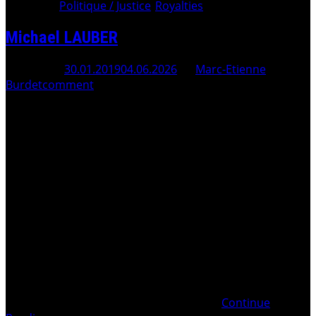
Category:
Politique / Justice
/
Royalties
Michael LAUBER
Posted On
30.01.2019
04.06.2026
By
Marc-Etienne
Burdet
comment
Procureur général de la Confédération 2012 – 2020 Voir
l’historique du Ministère Public de la Confédération . En
1993, alors que les banques suisses SBS et UBS (mais
aussi Credit Suisse et les banquiers privés) avaient
contribué à escroquer les centaines de milliards
provenant des royalties sur la vente des
Continue