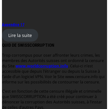
Appendice 17
Lire la suite
QUID DE SWISSCORRUPTION
Trop corrompus pour oser affronter leurs crimes, les
membres des Autorités suisses ont ordonné la censure
du Site
www.worldcorruption.info
. Celui-ci n’est
accessible que depuis l’étranger ou depuis la Suisse à
l’aide d’un logiciel VPN. Voir le Site www.censure.info qui
informe sur les possibilités de contourner la censure.
C’est en fonction de cette censure illégale et criminelle
que SWISSCORRUPTION a été créé pour continuer à
dénoncer la corruption des Autorités suisses, à l’instar
de celles d’autres Pays.