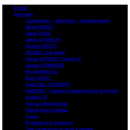
Skip
Primary
Accueil
Menu
to
BernLeaks
content
Communiqués – Injonctions – Communications
Michel BURDET
Daniel CONUS
Jakob GUTKNECHT
Michèle HERZOG
MÉRINAT Jean-Daniel
Werner RATHGEB / Rennaz VD
Jacques ROMANENS
Rita ROSENSTIEL
Birgit SAVIOZ
Roland Max SCHNEIDER
MARSENS – Commune fribourgeoise de la Gruyère
Attalens FR
Fracture Démocratique
Hôpital Riviera Chablais
Presse
Pyramide de la Corruption
Taxe d’exemption du service militaire