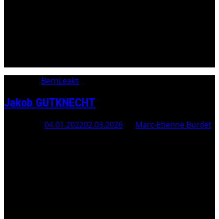
La page Jacques ROMANENS n’est momentanément plus
disponible. Suite à la censure du Site
worldcorruption.info, l’article doit être transféré sur
swisscorruption.
Category:
BernLeaks
Jakob GUTKNECHT
Posted On
04.01.2022
02.03.2026
By
Marc-Etienne Burdet