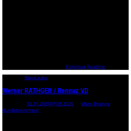
Victime d’un crime crapuleux, Jakob GUTKNECHT s’est
fait condamner pour couvrir les abus d’autorité de
fonctionnaires vaudois qui évoluent dans le crime
organisé en bande avec le cautionnement des
Institutions et de leurs dirigeants administratifs et
politiques Complot Maçonnique avec la complicité de
l’Etat, au service du « Frère »
Continue Reading
Category:
BernLeaks
Werner RATHGEB / Rennaz VD
Posted On
30.11.2021
07.08.2026
By
Marc-Etienne
Burdet
comment