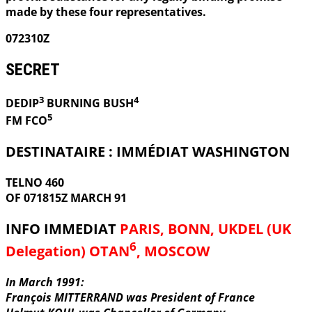
made by these four representatives.
072310Z
SECRET
3
4
DEDIP
BURNING
BUSH
5
FM FCO
DESTINATAIRE : IMMÉDIAT WASHINGTON
TELNO 460
OF 071815Z MARCH 91
INFO IMMEDIAT
PARIS, BONN, UKDEL (UK
6
Delegation) OTAN
, MOSCOW
In March 1991:
François MITTERRAND was President of France