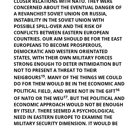
CLOSER RELATIONS WITH NATO. THEY WERE
CONCERNED ABOUT THE EVENTUAL DANGER OF
A REVANCHIST
SOVIET UNION OR RUSSIA,
INSTABILITY IN THE SOVIET UNION WITH
POSSIBLE SPILL-OVER AND THE RISK OF
CONFLICTS BETWEEN EASTERN EUROPEAN
COUNTRIES. OUR AIM SHOULD BE FOR THE EAST
EUROPEANS TO BECOME PROSPEROUS,
DEMOCRATIC AND WESTERN ORIENTATED
STATES, WITH THEIR OWN MILITARY FORCES
STRONG ENOUGH TO DETER INTIMIDATION BUT
NOT TO PRESENT A THREAT TO THEIR
15
NEIGBOURS
. MANY OF THE THINGS
WE COULD
DO FOR THEM WOULD BE IN THE ECONOMIC AND
16
POLITICAL
FIELD, AND WERE NOT IN THE GIFT
17
OF NATO OR THE WEU
. BUT THE
POLITICAL AND
ECONOMIC APPROACH WOULD NOT BE ENOUGH
BY ITSELF. THERE SEEMED A PSYCHOLOGICAL
NEED IN EASTERN EUROPE TO EXAMINE THE
MILITARY SECURITY DIMENSION. IT WOULD BE