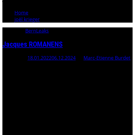
Home
joël krieger
Category:
BernLeaks
Jacques ROMANENS
Posted On
18.01.2022
06.12.2024
By
Marc-Etienne Burdet