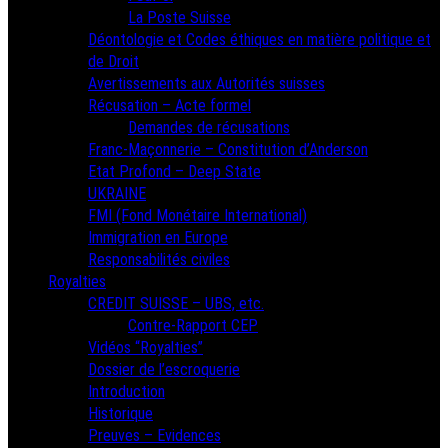
La Poste Suisse
Déontologie et Codes éthiques en matière politique et
de Droit
Avertissements aux Autorités suisses
Récusation – Acte formel
Demandes de récusations
Franc-Maçonnerie – Constitution d’Anderson
Etat Profond – Deep State
UKRAINE
FMI (Fond Monétaire International)
Immigration en Europe
Responsabilités civiles
Royalties
CREDIT SUISSE – UBS, etc.
Contre-Rapport CEP
Vidéos “Royalties”
Dossier de l’escroquerie
Introduction
Historique
Preuves – Evidences