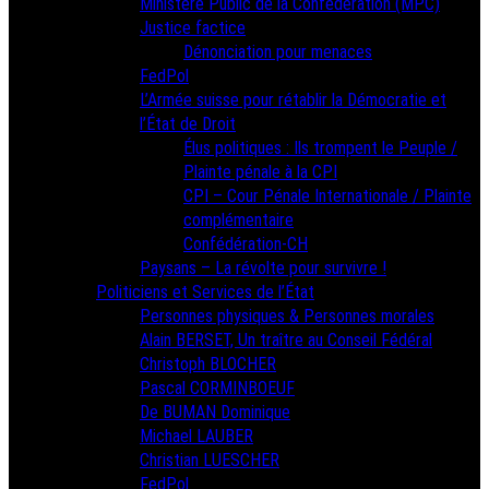
Ministère Public de la Confédération (MPC)
Justice factice
Dénonciation pour menaces
FedPol
L’Armée suisse pour rétablir la Démocratie et
l’État de Droit
Élus politiques : Ils trompent le Peuple /
Plainte pénale à la CPI
CPI – Cour Pénale Internationale / Plainte
complémentaire
Confédération-CH
Paysans – La révolte pour survivre !
Politiciens et Services de l’État
Personnes physiques & Personnes morales
Alain BERSET, Un traître au Conseil Fédéral
Christoph BLOCHER
Pascal CORMINBOEUF
De BUMAN Dominique
Michael LAUBER
Christian LUESCHER
FedPol