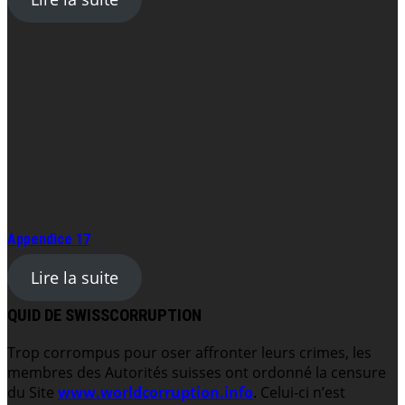
Appendice 17
Lire la suite
QUID DE SWISSCORRUPTION
Trop corrompus pour oser affronter leurs crimes, les
membres des Autorités suisses ont ordonné la censure
du Site
www.worldcorruption.info
. Celui-ci n’est