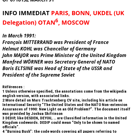
INFO IMMEDIAT
PARIS, BONN, UKDEL (UK
6
Delegation) OTAN
, MOSCOW
In March 1991:
François MITTERRAND was President of France
Helmut KOHL was Chancellor of Germany
John MAJOR was Prime Minister of the United Kingdom
Manfred WÖRNER was Secretary General of NATO
Boris ELTSINE was Head of State of the USSR and
President of the Supreme Soviet
Références :
1
Unless otherwise specified, the annotations come from the wikipedia
english version, with associated links.
2
More detail on Marc Trachtenberg CV site, including his article on
International Security “The United States and the NATO Non-extension
Assurances of 1990: New Light on an Old Problem?”. The document itself
was provided by Joshua Shifrinson
3
DEDIP, like DESDEN, DEYOU, … are Classified information in the United
Kingdom codewords. DEDIP could mean “Only to be shown to named
officials”.
4
“Burning Bush”: the code words covering all papers referring to