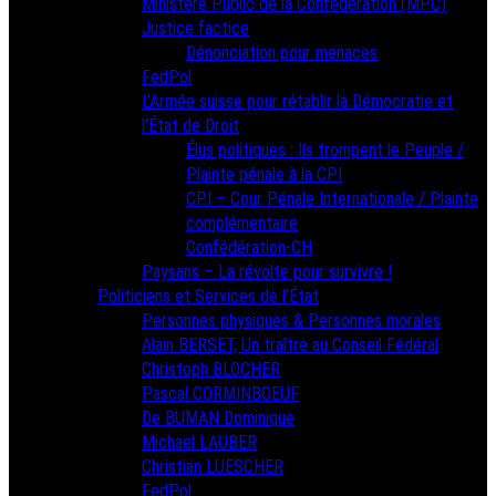
Ministère Public de la Confédération (MPC)
Justice factice
Dénonciation pour menaces
FedPol
L’Armée suisse pour rétablir la Démocratie et
l’État de Droit
Élus politiques : Ils trompent le Peuple /
Plainte pénale à la CPI
CPI – Cour Pénale Internationale / Plainte
complémentaire
Confédération-CH
Paysans – La révolte pour survivre !
Politiciens et Services de l’État
Personnes physiques & Personnes morales
Alain BERSET, Un traître au Conseil Fédéral
Christoph BLOCHER
Pascal CORMINBOEUF
De BUMAN Dominique
Michael LAUBER
Christian LUESCHER
FedPol