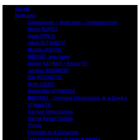
Skip
Primary
Accueil
Menu
to
BernLeaks
content
Communiqués – Injonctions – Communications
Michel BURDET
Daniel CONUS
Jakob GUTKNECHT
Michèle HERZOG
MÉRINAT Jean-Daniel
Werner RATHGEB / Rennaz VD
Jacques ROMANENS
Rita ROSENSTIEL
Birgit SAVIOZ
Roland Max SCHNEIDER
MARSENS – Commune fribourgeoise de la Gruyère
Attalens FR
Fracture Démocratique
Hôpital Riviera Chablais
Presse
Pyramide de la Corruption
Taxe d’exemption du service militaire