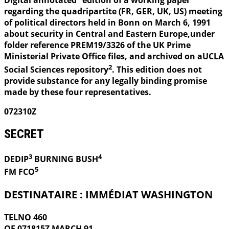
Digital annotated
edition of a working paper
regarding the quadripartite (FR, GER, UK, US) meeting
of political directors held in Bonn on March 6, 1991
about security in Central and Eastern Europe,under
folder reference PREM19/3326 of the UK Prime
Ministerial Private Office files, and archived on aUCLA
2
Social Sciences repository
. This edition does not
provide substance for any legally binding promise
made by these four representatives.
072310Z
SECRET
3
4
DEDIP
BURNING
BUSH
5
FM FCO
DESTINATAIRE : IMMÉDIAT WASHINGTON
TELNO 460
OF 071815Z MARCH 91