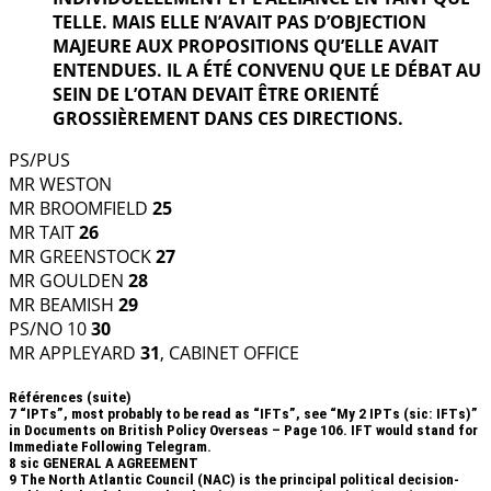
TELLE. MAIS ELLE N’AVAIT PAS D’OBJECTION
MAJEURE AUX PROPOSITIONS QU’ELLE AVAIT
ENTENDUES. IL A ÉTÉ CONVENU QUE LE DÉBAT AU
SEIN DE L’OTAN DEVAIT ÊTRE ORIENTÉ
GROSSIÈREMENT DANS CES DIRECTIONS.
PS/PUS
MR WESTON
MR BROOMFIELD
25
MR TAIT
26
MR GREENSTOCK
27
MR GOULDEN
28
MR BEAMISH
29
PS/NO 10
30
MR APPLEYARD
31
, CABINET OFFICE
Références (suite)
7
“IPTs”, most probably to be read as “IFTs”, see “My 2 IPTs (sic: IFTs)”
in Documents on British Policy Overseas – Page 106. IFT would stand for
Immediate Following Telegram.
8
sic GENERAL A AGREEMENT
9
The North Atlantic Council (NAC) is the principal political decision-