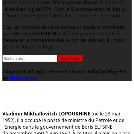
accessible que depuis l’étranger ou depuis la Suisse à
l’aide d’un logiciel VPN. Voir le Site www.censure.info qui
informe sur les possibilités de contourner la censure.
C’est en fonction de cette censure illégale et criminelle
que SWISSCORRUPTION a été créé pour continuer à
dénoncer la corruption des Autorités suisses, à l’instar
de celles d’autres Pays.
Rechercher :
Copyright All right reserved
Theme: Infinity Blog Pro
by
Themeinwp
.
Vladimir Mikhaïlovitch LOPOUKHINE
(né le 23 mai
1952). il a occupé le poste de ministre du Pétrole et de
l’Énergie dans le gouvernement de Boris ELTSINE
de novembre 1991 à juin 1992. À ce titre, il a mis en place