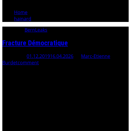
Home
hainard
Category:
BernLeaks
Fracture Démocratique
Posted On
01.12.2019
16.04.2026
By
Marc-Etienne
Burdet
comment