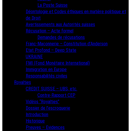
La Poste Suisse
Déontologie et Codes éthiques en matière politique et
de Droit
Avertissements aux Autorités suisses
Récusation – Acte formel
Demandes de récusations
Franc-Maçonnerie – Constitution d’Anderson
Etat Profond – Deep State
UKRAINE
FMI (Fond Monétaire International)
Immigration en Europe
Responsabilités civiles
Royalties
CREDIT SUISSE – UBS, etc.
Contre-Rapport CEP
Vidéos “Royalties”
Dossier de l’escroquerie
Introduction
Historique
Preuves – Evidences