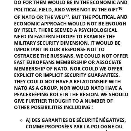
DO FOR THEM WOULD BE IN THE ECONOMIC AND
16
POLITICAL
FIELD, AND WERE NOT IN THE GIFT
17
OF NATO OR THE WEU
. BUT THE
POLITICAL AND
ECONOMIC APPROACH WOULD NOT BE ENOUGH
BY ITSELF. THERE SEEMED A PSYCHOLOGICAL
NEED IN EASTERN EUROPE TO EXAMINE THE
MILITARY SECURITY DIMENSION. IT WOULD BE
IMPORTANT IN OUR
RESPONSE NOT TO
OSTRACISE THE RUSSIANS. WE COULD NOT OFFER
EAST EUROPEANS MEMBERSHIP OR ASSOCIATE
MEMBERSHIP OF NATO. NOR COULD WE OFFER
EXPLICIT OR IMPLICIT SECURITY GUARANTEES.
THEY COULD NOT HAVE A RELATIONSHIP WITH
NATO AS A GROUP. NOR WOULD NATO HAVE A
PEACEKEEPING ROLE IN THE REGION. WE SHOULD
GIVE FURTHER
THOUGHT TO A NUMBER OF
OTHER POSSIBILITIES INCLUDING :
A) DES GARANTIES DE SÉCURITÉ NÉGATIVES,
COMME PROPOSÉES PAR LA POLOGNE OU