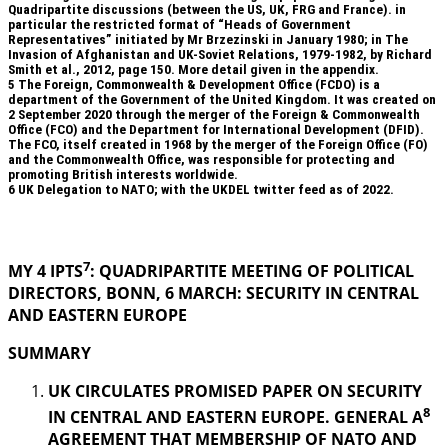
Quadripartite discussions (between the US, UK, FRG and France). in
particular the restricted format of “Heads of Government
Representatives” initiated by Mr Brzezinski in January 1980; in The
Invasion of Afghanistan and UK-Soviet Relations, 1979-1982, by Richard
Smith et al., 2012, page 150. More detail given in the appendix.
5
The Foreign, Commonwealth & Development Office (FCDO) is a
department of the Government of the United Kingdom. It was created on
2 September 2020 through the merger of the Foreign & Commonwealth
Office (FCO) and the Department for International Development (DFID).
The FCO, itself created in 1968 by the merger of the Foreign Office (FO)
and the Commonwealth Office, was responsible for protecting and
promoting British interests worldwide.
6
UK Delegation to NATO; with the UKDEL twitter feed as of 2022.
.
7
MY 4 IPTS
: QUADRIPARTITE MEETING OF POLITICAL
DIRECTORS, BONN, 6 MARCH: SECURITY IN
CENTRAL
AND EASTERN EUROPE
SUMMARY
UK CIRCULATES PROMISED PAPER ON SECURITY
8
IN CENTRAL AND EASTERN EUROPE. GENERAL A
AGREEMENT THAT MEMBERSHIP OF NATO AND