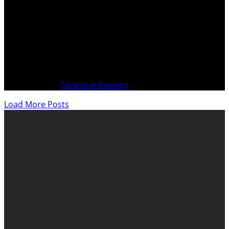
Le monde politique n’est plus en phase avec le Peuple
Nos Élus, pour la plupart, ont pour priorités de servir les
intérêts des lobbyistes pour en retirer des avantages et
des profits personnels Index Pagination selon brochure
écrite Page 05 Préface Page 10 Droit & Justice Page 11
Des centaines
Continue Reading
Load More Posts