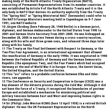
making body of the North Atlantic Treaty Organization (NATO),
consisting of Permanent Representatives from its member countries. It
was established by Article 9 of the North Atlantic Treaty and it is the
only body in NATO that derives its authority explicitly from the Treaty.
The “Spring NAC” or “Spring Ministerial NAC” (hereunder) could refer to
the NATO Foreign Ministers meeting held in Copenhagen on 9-7 June
1991, see NATO website.
10
Jürgen Chrobog (born February 28, 1940 Berlin) is a German jurist,
diplomat, and German Ambassador to the United States from 1995 to
2001 and German State Secretary from 2001-2005. He was kidnapped on
December 28, 2005 in eastern Yemen during a cross-country vacation,
along with his wife and three grown sons, and released three days later
along with his family.
11
The Treaty on the Final Settlement with Respect to Germany, or the
Two Plus Four Agreement, is an international agreement that allowed
the reunification of Germany in the early 1990s. It was negotiated in 1990
between the Federal Republic of Germany and the German Democratic
Republic (the eponymous Two), and the Four Powers which had occupied
Germany at the end of World War II in Europe: France, the Soviet Union,
the United Kingdom, and the United States.
12
This “sic” refers to a probable confusion between Elbe and Oder
rivers; see appendix.
13
The Conference on Security and Cooperation in Europe (CSCE) was a
key element of the détente process during the Cold War. Although it did
not have the force of a Treaty, it recognized the boundaries of postwar
Europe and established a mechanism for minimising political and
military tensions between East and West and improving human rights in
the Communist bloc.
14
Sir (Philip) John Weston KCMG (born 13 April 1938) is a retired British
diplomat. He was the UK Permanent Representative on the North