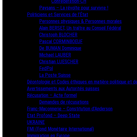
Confédération-CH
Paysans – La révolte pour survivre !
Politiciens et Services de l’État
Personnes physiques & Personnes morales
Alain BERSET, Un traître au Conseil Fédéral
Christoph BLOCHER
Pascal CORMINBOEUF
De BUMAN Dominique
Michael LAUBER
Christian LUESCHER
FedPol
La Poste Suisse
Déontologie et Codes éthiques en matière politique et de
Avertissements aux Autorités suisses
Récusation – Acte formel
Demandes de récusations
Franc-Maçonnerie – Constitution d’Anderson
Etat Profond – Deep State
UKRAINE
FMI (Fond Monétaire International)
Immigration en Europe