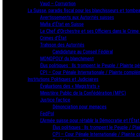
Vaud – Corruption
La Suisse, paradis fiscal pour les blanchisseurs et tombea
Avertissements aux Autorités suisses
Mafia d’État en Suisse
Le Chef d’Orchestre et ses Officiers dans le Crime
Crimes d’État
Trahison des Autorités
Candidature au Conseil Fédéral
MONOPOLY du blanchiment
Élus politiques : Ils trompent le Peuple / Plainte pé
CPI – Cour Pénale Internationale / Plainte complé
Institutions Politiques et Judiciaires
Évaluations des « Magistrats »
Ministère Public de la Confédération (MPC)
Justice factice
Dénonciation pour menaces
FedPol
L’Armée suisse pour rétablir la Démocratie et l’État
Élus politiques : Ils trompent le Peuple / Pla
CPI – Cour Pénale Internationale / Plainte 