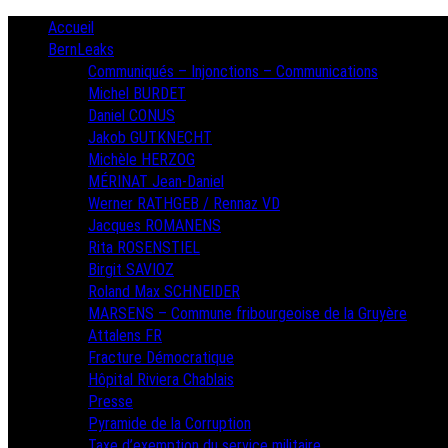
Skip
Primary
Accueil
Menu
to
BernLeaks
content
Communiqués – Injonctions – Communications
Michel BURDET
Daniel CONUS
Jakob GUTKNECHT
Michèle HERZOG
MÉRINAT Jean-Daniel
Werner RATHGEB / Rennaz VD
Jacques ROMANENS
Rita ROSENSTIEL
Birgit SAVIOZ
Roland Max SCHNEIDER
MARSENS – Commune fribourgeoise de la Gruyère
Attalens FR
Fracture Démocratique
Hôpital Riviera Chablais
Presse
Pyramide de la Corruption
Taxe d’exemption du service militaire