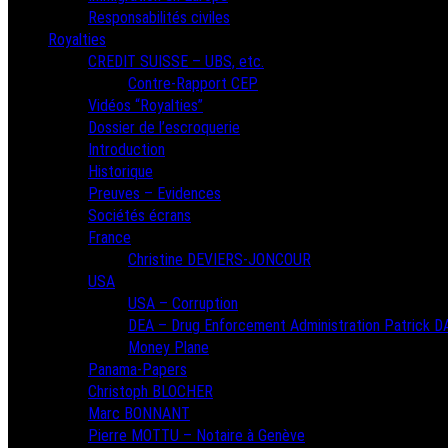
Responsabilités civiles
Royalties
CREDIT SUISSE – UBS, etc.
Contre-Rapport CEP
Vidéos “Royalties”
Dossier de l’escroquerie
Introduction
Historique
Preuves – Evidences
Sociétés écrans
France
Christine DEVIERS-JONCOUR
USA
USA – Corruption
DEA – Drug Enforcement Administration Patrick 
Money Plane
Panama-Papers
Christoph BLOCHER
Marc BONNANT
Pierre MOTTU – Notaire à Genève