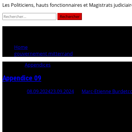
Les Politiciens, hauts fonctionnaires et Magistrats judici
Rechercher :
gouvernement mitterrand
Home
gouvernement mitterrand
Category:
Appendices
Appendice 09
Posted On
08.09.2024
23.09.2024
By
Marc-Etienne Burdet
c