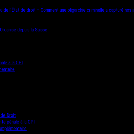
u de l’État de droit – Comment une oligarchie criminelle a capturé nos i
 Organisé depuis la Suisse
nale à la CPI
mentaire
 de Droit
inte pénale à la CPI
complémentaire