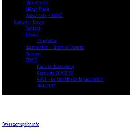
Clearstream
Money Plane
SwissLeaks – HSBC
Contact / Divers
Contact
Presse
Journaleux
Journalistes – Droits et Devoirs
Censure
COVID
Code de Nuremberg
Génocide COVID-19
GAVI – Le Monstre de la vaccination
HOLD-UP
Swisscorruption.info