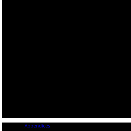
. MOTTU Pierre – Notaire genevois complice de ELF . 01 D
compte de Patrick CHAMARRE. Cette nomination (Auditions
Category:
Appendices