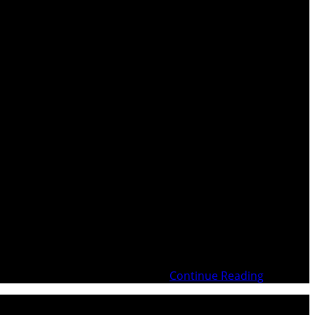
e paille), comme gérant de WILDROSE – agissant pour le
ois Pierre MOTTU dans l’affaire
Continue Reading