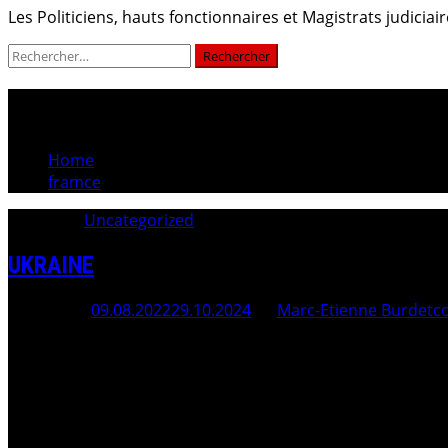
Les Politiciens, hauts fonctionnaires et Magistrats judici
Rechercher :
framce
Home
framce
Category:
Uncategorized
UKRAINE
Posted On
09.08.2022
29.10.2024
By
Marc-Etienne Burdet
c