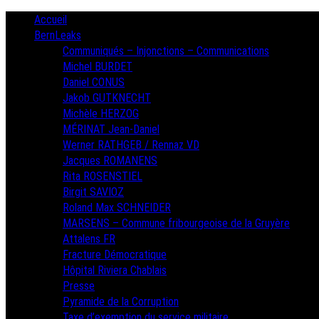
Skip
Primary
Accueil
Menu
to
BernLeaks
content
Communiqués – Injonctions – Communications
Michel BURDET
Daniel CONUS
Jakob GUTKNECHT
Michèle HERZOG
MÉRINAT Jean-Daniel
Werner RATHGEB / Rennaz VD
Jacques ROMANENS
Rita ROSENSTIEL
Birgit SAVIOZ
Roland Max SCHNEIDER
MARSENS – Commune fribourgeoise de la Gruyère
Attalens FR
Fracture Démocratique
Hôpital Riviera Chablais
Presse
Pyramide de la Corruption
Taxe d’exemption du service militaire