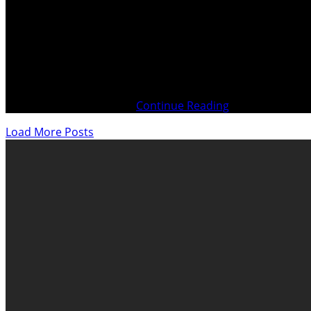
Proloque Origine de la Neutralité suisse Traité de Paris V
Boucliers humains Avertissement aux Autorités fédérales s
sanctions Plainte pénale
Continue Reading
Load More Posts