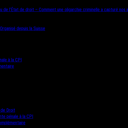
u de l’État de droit – Comment une oligarchie criminelle a capturé nos i
 Organisé depuis la Suisse
nale à la CPI
mentaire
 de Droit
inte pénale à la CPI
complémentaire