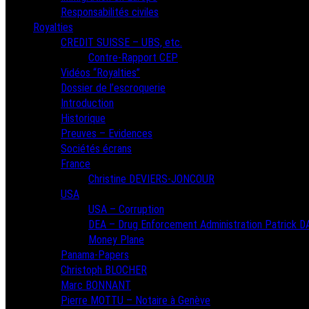
Responsabilités civiles
Royalties
CREDIT SUISSE – UBS, etc.
Contre-Rapport CEP
Vidéos “Royalties”
Dossier de l’escroquerie
Introduction
Historique
Preuves – Evidences
Sociétés écrans
France
Christine DEVIERS-JONCOUR
USA
USA – Corruption
DEA – Drug Enforcement Administration Patrick 
Money Plane
Panama-Papers
Christoph BLOCHER
Marc BONNANT
Pierre MOTTU – Notaire à Genève