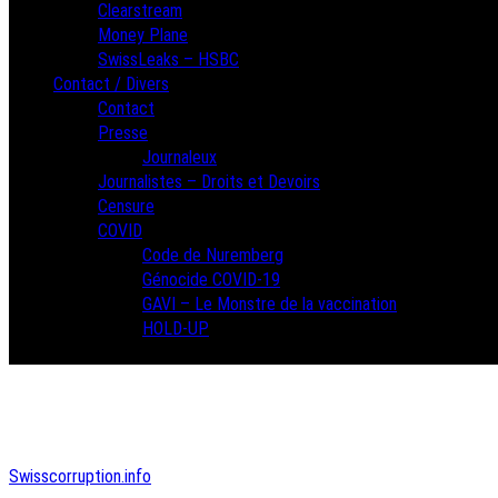
Clearstream
Money Plane
SwissLeaks – HSBC
Contact / Divers
Contact
Presse
Journaleux
Journalistes – Droits et Devoirs
Censure
COVID
Code de Nuremberg
Génocide COVID-19
GAVI – Le Monstre de la vaccination
HOLD-UP
Swisscorruption.info