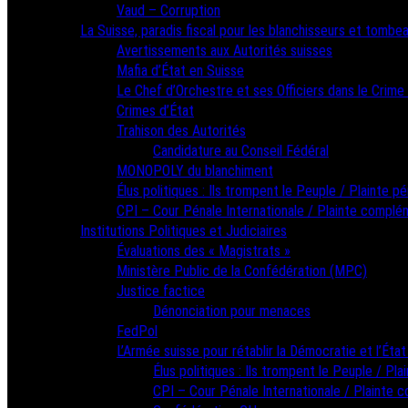
Vaud – Corruption
La Suisse, paradis fiscal pour les blanchisseurs et tombea
Avertissements aux Autorités suisses
Mafia d’État en Suisse
Le Chef d’Orchestre et ses Officiers dans le Crime
Crimes d’État
Trahison des Autorités
Candidature au Conseil Fédéral
MONOPOLY du blanchiment
Élus politiques : Ils trompent le Peuple / Plainte pé
CPI – Cour Pénale Internationale / Plainte complé
Institutions Politiques et Judiciaires
Évaluations des « Magistrats »
Ministère Public de la Confédération (MPC)
Justice factice
Dénonciation pour menaces
FedPol
L’Armée suisse pour rétablir la Démocratie et l’État
Élus politiques : Ils trompent le Peuple / Pla
CPI – Cour Pénale Internationale / Plainte 