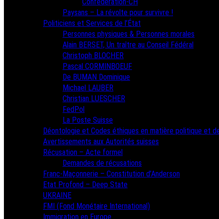
Confédération-CH
Paysans – La révolte pour survivre !
Politiciens et Services de l’État
Personnes physiques & Personnes morales
Alain BERSET, Un traître au Conseil Fédéral
Christoph BLOCHER
Pascal CORMINBOEUF
De BUMAN Dominique
Michael LAUBER
Christian LUESCHER
FedPol
La Poste Suisse
Déontologie et Codes éthiques en matière politique et de
Avertissements aux Autorités suisses
Récusation – Acte formel
Demandes de récusations
Franc-Maçonnerie – Constitution d’Anderson
Etat Profond – Deep State
UKRAINE
FMI (Fond Monétaire International)
Immigration en Europe