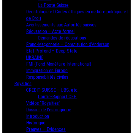
La Poste Suisse
Déontologie et Codes éthiques en matière politique et
de Droit
Avertissements aux Autorités suisses
Récusation – Acte formel
Demandes de récusations
Franc-Maçonnerie – Constitution d’Anderson
Etat Profond – Deep State
UKRAINE
FMI (Fond Monétaire International)
Immigration en Europe
Responsabilités civiles
Royalties
CREDIT SUISSE – UBS, etc.
Contre-Rapport CEP
Vidéos “Royalties”
Dossier de l’escroquerie
Introduction
Historique
Preuves – Evidences