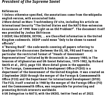
President of the Supreme Soviet
Références :
1
Unless otherwise specified, the annotations come from the wikipedia
english version, with associated links.
2
More detail on Marc Trachtenberg CV site, including his article on
International Security “The United States and the NATO Non-extension
Assurances of 1990: New Light on an Old Problem?”. The document itself
was provided by Joshua Shifrinson
3
DEDIP, like DESDEN, DEYOU, … are Classified information in the United
Kingdom codewords. DEDIP could mean “Only to be shown to named
officials”.
4
“Burning Bush”: the code words covering all papers referring to
Quadripartite discussions (between the US, UK, FRG and France). in
particular the restricted format of “Heads of Government
Representatives” initiated by Mr Brzezinski in January 1980; in The
Invasion of Afghanistan and UK-Soviet Relations, 1979-1982, by Richard
Smith et al., 2012, page 150. More detail given in the appendix.
5
The Foreign, Commonwealth & Development Office (FCDO) is a
department of the Government of the United Kingdom. It was created on
2 September 2020 through the merger of the Foreign & Commonwealth
Office (FCO) and the Department for International Development (DFID).
The FCO, itself created in 1968 by the merger of the Foreign Office (FO)
and the Commonwealth Office, was responsible for protecting and
promoting British interests worldwide.
6
UK Delegation to NATO; with the UKDEL twitter feed as of 2022.
.