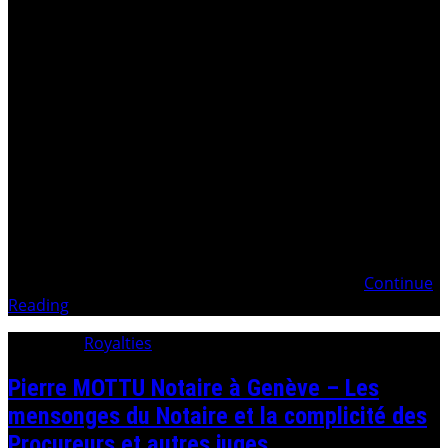
. Séparation des Pouvoirs – Une Utopie ! 27.03.2026
Lettre de transmission de la Mise en demeure solennelle
27.03.2026 Mise en demeure solennelleTransparence
intégrale des biographies des Magistrats et Avocats
suisses 12.05.2026 Mise en demeure complémentaireet
élargissement de la transparence aux biographies des
Élus politiques 12.05.2026 Mise en demeure de
Continue
Reading
Category:
Royalties
Pierre MOTTU Notaire à Genève – Les
mensonges du Notaire et la complicité des
Procureurs et autres juges…