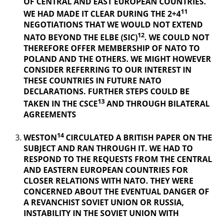
OF CENTRAL AND EAST EUROPEAN COUNTRIES.
11
WE HAD MADE IT CLEAR DURING THE 2+4
NEGOTIATIONS THAT WE WOULD NOT EXTEND
12
NATO BEYOND THE ELBE (SIC)
. WE COULD NOT
THEREFORE OFFER MEMBERSHIP OF NATO TO
POLAND AND THE OTHERS. WE MIGHT HOWEVER
CONSIDER REFERRING TO OUR INTEREST IN
THESE COUNTRIES IN FUTURE NATO
DECLARATIONS. FURTHER STEPS COULD BE
13
TAKEN IN THE CSCE
AND THROUGH BILATERAL
AGREEMENTS
14
WESTON
CIRCULATED A BRITISH PAPER ON THE
SUBJECT AND RAN THROUGH IT. WE HAD TO
RESPOND TO THE REQUESTS FROM THE CENTRAL
AND EASTERN EUROPEAN COUNTRIES FOR
CLOSER RELATIONS WITH NATO. THEY WERE
CONCERNED ABOUT THE EVENTUAL DANGER OF
A REVANCHIST
SOVIET UNION OR RUSSIA,
INSTABILITY IN THE SOVIET UNION WITH