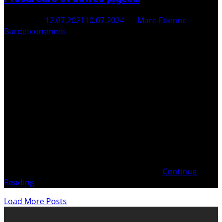
Posted On
12.07.2021
10.07.2024
By
Marc-Etienne
Burdet
comment
Tiré (copier-coller) du Site Internet pierre-mottu.ch (A
noter que depuis la publication de ce blog, le jugement
n’est plus accessible sur le site pierre-mottu.ch)…
Confronté à ses mensonges et manipulations, Pierre
MOTTU a retiré le lien ! Les soi-disant « atteintes à
l’honneur » de Pierre MOTTU Extrait (p. 74
Continue
Reading
Load More Posts