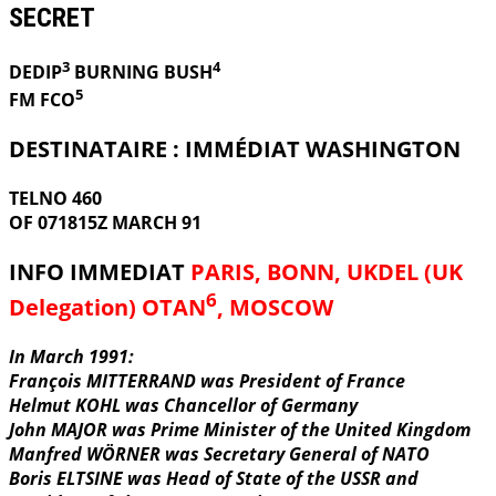
SECRET
3
4
DEDIP
BURNING
BUSH
5
FM FCO
DESTINATAIRE : IMMÉDIAT WASHINGTON
TELNO 460
OF 071815Z MARCH 91
INFO IMMEDIAT
PARIS, BONN, UKDEL (UK
6
Delegation) OTAN
, MOSCOW
In March 1991:
François MITTERRAND was President of France
Helmut KOHL was Chancellor of Germany
John MAJOR was Prime Minister of the United Kingdom
Manfred WÖRNER was Secretary General of NATO
Boris ELTSINE was Head of State of the USSR and