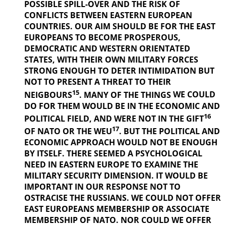
POSSIBLE SPILL-OVER AND THE RISK OF
CONFLICTS BETWEEN EASTERN EUROPEAN
COUNTRIES. OUR AIM SHOULD BE FOR THE EAST
EUROPEANS TO BECOME PROSPEROUS,
DEMOCRATIC AND WESTERN ORIENTATED
STATES, WITH THEIR OWN MILITARY FORCES
STRONG ENOUGH TO DETER INTIMIDATION BUT
NOT TO PRESENT A THREAT TO THEIR
15
NEIGBOURS
. MANY OF THE THINGS
WE COULD
DO FOR THEM WOULD BE IN THE ECONOMIC AND
16
POLITICAL
FIELD, AND WERE NOT IN THE GIFT
17
OF NATO OR THE WEU
. BUT THE
POLITICAL AND
ECONOMIC APPROACH WOULD NOT BE ENOUGH
BY ITSELF. THERE SEEMED A PSYCHOLOGICAL
NEED IN EASTERN EUROPE TO EXAMINE THE
MILITARY SECURITY DIMENSION. IT WOULD BE
IMPORTANT IN OUR
RESPONSE NOT TO
OSTRACISE THE RUSSIANS. WE COULD NOT OFFER
EAST EUROPEANS MEMBERSHIP OR ASSOCIATE
MEMBERSHIP OF NATO. NOR COULD WE OFFER