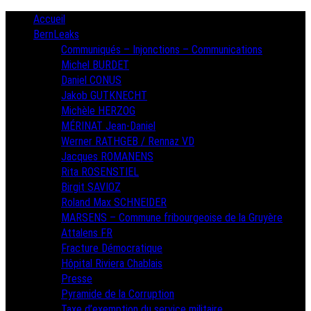
Skip
Primary
Accueil
Menu
to
BernLeaks
content
Communiqués – Injonctions – Communications
Michel BURDET
Daniel CONUS
Jakob GUTKNECHT
Michèle HERZOG
MÉRINAT Jean-Daniel
Werner RATHGEB / Rennaz VD
Jacques ROMANENS
Rita ROSENSTIEL
Birgit SAVIOZ
Roland Max SCHNEIDER
MARSENS – Commune fribourgeoise de la Gruyère
Attalens FR
Fracture Démocratique
Hôpital Riviera Chablais
Presse
Pyramide de la Corruption
Taxe d’exemption du service militaire