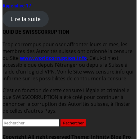
Appendice 17
Lire la suite
QUID DE SWISSCORRUPTION
Trop corrompus pour oser affronter leurs crimes, les
membres des Autorités suisses ont ordonné la censure
du Site
www.worldcorruption.info
. Celui-ci n’est
accessible que depuis l’étranger ou depuis la Suisse à
l’aide d’un logiciel VPN. Voir le Site www.censure.info qui
informe sur les possibilités de contourner la censure.
C’est en fonction de cette censure illégale et criminelle
que SWISSCORRUPTION a été créé pour continuer à
dénoncer la corruption des Autorités suisses, à l’instar
de celles d’autres Pays.
Rechercher :
Copyright All right reserved
Theme: Infinity Blog Pro