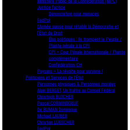
Ministère Public de la Confédération (MPC)
Justice factice
Dénonciation pour menaces
FedPol
L’Armée suisse pour rétablir la Démocratie et
l’État de Droit
Élus politiques : Ils trompent le Peuple /
Plainte pénale à la CPI
CPI – Cour Pénale Internationale / Plainte
complémentaire
Confédération-CH
Paysans – La révolte pour survivre !
Politiciens et Services de l’État
Personnes physiques & Personnes morales
Alain BERSET, Un traître au Conseil Fédéral
Christoph BLOCHER
Pascal CORMINBOEUF
De BUMAN Dominique
Michael LAUBER
Christian LUESCHER
FedPol