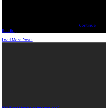
noter que depuis la publication de ce blog, le jugement
n’est plus accessible sur le site pierre-mottu.ch)…
Confronté à ses mensonges et manipulations, Pierre
MOTTU a retiré le lien ! Les soi-disant « atteintes à
l’honneur » de Pierre MOTTU Extrait (p. 74
Continue
Reading
Load More Posts