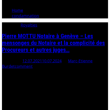
Home
condamnation
Category:
Royalties
Pierre MOTTU Notaire à Genève – Les
mensonges du Notaire et la complicité des
Procureurs et autres juges…
Posted On
12.07.2021
10.07.2024
By
Marc-Etienne
Burdet
comment
Tiré (copier-coller) du Site Internet pierre-mottu.ch (A