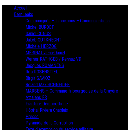
Skip
Primary
Accueil
Menu
to
BernLeaks
content
Communiqués – Injonctions – Communications
Michel BURDET
Daniel CONUS
Jakob GUTKNECHT
Michèle HERZOG
MÉRINAT Jean-Daniel
Werner RATHGEB / Rennaz VD
Jacques ROMANENS
Rita ROSENSTIEL
Birgit SAVIOZ
Roland Max SCHNEIDER
MARSENS – Commune fribourgeoise de la Gruyère
Attalens FR
Fracture Démocratique
Hôpital Riviera Chablais
Presse
Pyramide de la Corruption
Taxe d’exemption du service militaire