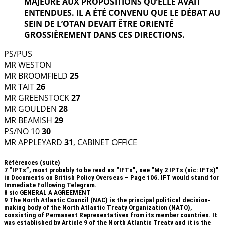
MAJEURE AUX PROPOSITIONS QU’ELLE AVAIT
ENTENDUES. IL A ÉTÉ CONVENU QUE LE DÉBAT AU
SEIN DE L’OTAN DEVAIT ÊTRE ORIENTÉ
GROSSIÈREMENT DANS CES DIRECTIONS.
PS/PUS
MR WESTON
MR BROOMFIELD
25
MR TAIT
26
MR GREENSTOCK
27
MR GOULDEN
28
MR BEAMISH
29
PS/NO 10
30
MR APPLEYARD
31
, CABINET OFFICE
Références (suite)
7
“IPTs”, most probably to be read as “IFTs”, see “My 2 IPTs (sic: IFTs)”
in Documents on British Policy Overseas – Page 106. IFT would stand for
Immediate Following Telegram.
8
sic GENERAL A AGREEMENT
9
The North Atlantic Council (NAC) is the principal political decision-
making body of the North Atlantic Treaty Organization (NATO),
consisting of Permanent Representatives from its member countries. It
was established by Article 9 of the North Atlantic Treaty and it is the