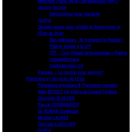
Ministère Public de la Confédération (MPC)
Justice factice
Dénonciation pour menaces
FedPol
L’Armée suisse pour rétablir la Démocratie et
l’État de Droit
Élus politiques : Ils trompent le Peuple /
Plainte pénale à la CPI
CPI – Cour Pénale Internationale / Plainte
complémentaire
Confédération-CH
Paysans – La révolte pour survivre !
Politiciens et Services de l’État
Personnes physiques & Personnes morales
Alain BERSET, Un traître au Conseil Fédéral
Christoph BLOCHER
Pascal CORMINBOEUF
De BUMAN Dominique
Michael LAUBER
Christian LUESCHER
FedPol