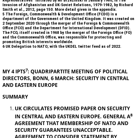
Representatives” initiated by Mr Brzezinski in January 1980; in The
Invasion of Afghanistan and UK-Soviet Relations, 1979-1982, by Richard
Smith et al., 2012, page 150. More detail given in the appendix.
5
The Foreign, Commonwealth & Development Office (FCDO) is a
department of the Government of the United Kingdom. It was created on
2 September 2020 through the merger of the Foreign & Commonwealth
Office (FCO) and the Department for International Development (DFID).
The FCO, itself created in 1968 by the merger of the Foreign Office (FO)
and the Commonwealth Office, was responsible for protecting and
promoting British interests worldwide.
6
UK Delegation to NATO; with the UKDEL twitter feed as of 2022.
.
7
MY 4 IPTS
: QUADRIPARTITE MEETING OF POLITICAL
DIRECTORS, BONN, 6 MARCH: SECURITY IN
CENTRAL
AND EASTERN EUROPE
SUMMARY
UK CIRCULATES PROMISED PAPER ON SECURITY
8
IN CENTRAL AND EASTERN EUROPE. GENERAL A
AGREEMENT THAT MEMBERSHIP OF NATO AND
SECURITY GUARANTEES UNACCEPTABLE.
AGREEMENT TO CONSIDER STATEMENT BY