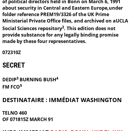
of political directors held in Bonn on March 6, 1991
about security in Central and Eastern Europe,under
folder reference PREM19/3326 of the UK Prime
Ministerial Private Office files, and archived on aUCLA
2
Social Sciences repository
. This edition does not
provide substance for any legally binding promise
made by these four representatives.
072310Z
SECRET
3
4
DEDIP
BURNING
BUSH
5
FM FCO
DESTINATAIRE : IMMÉDIAT WASHINGTON
TELNO 460
OF 071815Z MARCH 91