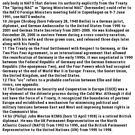
only body in NATO that derives its authority explicitly from the Treaty.
The “Spring NAC” or “Spring Ministerial NAC” (hereunder) could refer to
the NATO Foreign Ministers meeting held in Copenhagen on 9-7 June
1991, see NATO website.
10
Jürgen Chrobog (born February 28, 1940 Berlin) is a German jurist,
diplomat, and German Ambassador to the United States from 1995 to
2001 and German State Secretary from 2001-2005. He was kidnapped on
December 28, 2005 in eastern Yemen during a cross-country vacation,
along with his wife and three grown sons, and released three days later
along with his family.
11
The Treaty on the Final Settlement with Respect to Germany, or the
Two Plus Four Agreement, is an international agreement that allowed
the reunification of Germany in the early 1990s. It was negotiated in 1990
between the Federal Republic of Germany and the German Democratic
Republic (the eponymous Two), and the Four Powers which had occupied
Germany at the end of World War II in Europe: France, the Soviet Union,
the United Kingdom, and the United States.
12
This “sic” refers to a probable confusion between Elbe and Oder
rivers; see appendix.
13
The Conference on Security and Cooperation in Europe (CSCE) was a
key element of the détente process during the Cold War. Although it did
not have the force of a Treaty, it recognized the boundaries of postwar
Europe and established a mechanism for minimising political and
military tensions between East and West and improving human rights in
the Communist bloc.
14
Sir (Philip) John Weston KCMG (born 13 April 1938) is a retired British
diplomat. He was the UK Permanent Representative on the North
Atlantic Council (NATO) from 1992 to 1995, and the British Permanent
Representative to the United Nations (UN) from 1995 to 1998.