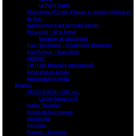
La Poste Suisse
Déontologie et Codes éthiques en matière politique et
de Droit
Avertissements aux Autorités suisses
Récusation – Acte formel
Demandes de récusations
Franc-Maçonnerie – Constitution d’Anderson
Etat Profond – Deep State
UKRAINE
FMI (Fond Monétaire International)
Immigration en Europe
Responsabilités civiles
Royalties
CREDIT SUISSE – UBS, etc.
Contre-Rapport CEP
Vidéos “Royalties”
Dossier de l’escroquerie
Introduction
Historique
Preuves – Evidences