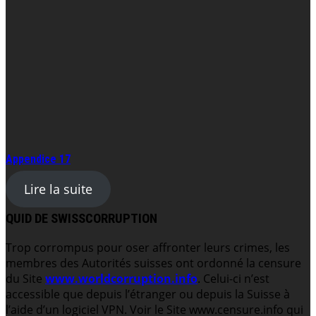
Appendice 17
Lire la suite
QUID DE SWISSCORRUPTION
Trop corrompus pour oser affronter leurs crimes, les
membres des Autorités suisses ont ordonné la censure
du Site
www.worldcorruption.info
. Celui-ci n’est
accessible que depuis l’étranger ou depuis la Suisse à
l’aide d’un logiciel VPN. Voir le Site www.censure.info qui