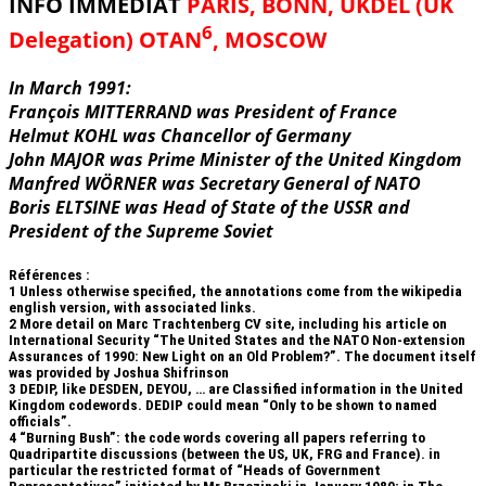
INFO IMMEDIAT
PARIS, BONN, UKDEL (UK
6
Delegation) OTAN
, MOSCOW
In March 1991:
François MITTERRAND was President of France
Helmut KOHL was Chancellor of Germany
John MAJOR was Prime Minister of the United Kingdom
Manfred WÖRNER was Secretary General of NATO
Boris ELTSINE was Head of State of the USSR and
President of the Supreme Soviet
Références :
1
Unless otherwise specified, the annotations come from the wikipedia
english version, with associated links.
2
More detail on Marc Trachtenberg CV site, including his article on
International Security “The United States and the NATO Non-extension
Assurances of 1990: New Light on an Old Problem?”. The document itself
was provided by Joshua Shifrinson
3
DEDIP, like DESDEN, DEYOU, … are Classified information in the United
Kingdom codewords. DEDIP could mean “Only to be shown to named
officials”.
4
“Burning Bush”: the code words covering all papers referring to
Quadripartite discussions (between the US, UK, FRG and France). in
particular the restricted format of “Heads of Government