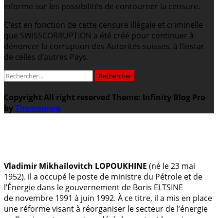
informe sur les possibilités de contourner la censure.
C’est en fonction de cette censure illégale et criminelle
que SWISSCORRUPTION a été créé pour continuer à
dénoncer la corruption des Autorités suisses, à l’instar
de celles d’autres Pays.
Rechercher :
Copyright All right reserved
Theme: Infinity Blog Pro
by
Themeinwp
.
Vladimir Mikhaïlovitch LOPOUKHINE
(né le 23 mai
1952). il a occupé le poste de ministre du Pétrole et de
l’Énergie dans le gouvernement de Boris ELTSINE
de novembre 1991 à juin 1992. À ce titre, il a mis en place
une réforme visant à réorganiser le secteur de l’énergie