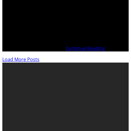
Victime d’un crime crapuleux, Jakob GUTKNECHT s’est
fait condamner pour couvrir les abus d’autorité de
fonctionnaires vaudois qui évoluent dans le crime
organisé en bande avec le cautionnement des
Institutions et de leurs dirigeants administratifs et
politiques Complot Maçonnique avec la complicité de
l’Etat, au service du « Frère »
Continue Reading
Load More Posts