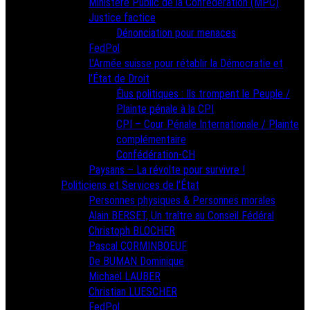
Ministère Public de la Confédération (MPC)
Justice factice
Dénonciation pour menaces
FedPol
L’Armée suisse pour rétablir la Démocratie et
l’État de Droit
Élus politiques : Ils trompent le Peuple /
Plainte pénale à la CPI
CPI – Cour Pénale Internationale / Plainte
complémentaire
Confédération-CH
Paysans – La révolte pour survivre !
Politiciens et Services de l’État
Personnes physiques & Personnes morales
Alain BERSET, Un traître au Conseil Fédéral
Christoph BLOCHER
Pascal CORMINBOEUF
De BUMAN Dominique
Michael LAUBER
Christian LUESCHER
FedPol