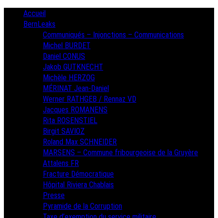
Skip
Primary
Accueil
Menu
to
BernLeaks
content
Communiqués – Injonctions – Communications
Michel BURDET
Daniel CONUS
Jakob GUTKNECHT
Michèle HERZOG
MÉRINAT Jean-Daniel
Werner RATHGEB / Rennaz VD
Jacques ROMANENS
Rita ROSENSTIEL
Birgit SAVIOZ
Roland Max SCHNEIDER
MARSENS – Commune fribourgeoise de la Gruyère
Attalens FR
Fracture Démocratique
Hôpital Riviera Chablais
Presse
Pyramide de la Corruption
Taxe d’exemption du service militaire