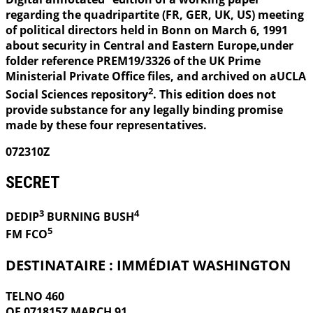
regarding the quadripartite (FR, GER, UK, US) meeting
of political directors held in Bonn on March 6, 1991
about security in Central and Eastern Europe,under
folder reference PREM19/3326 of the UK Prime
Ministerial Private Office files, and archived on aUCLA
2
Social Sciences repository
. This edition does not
provide substance for any legally binding promise
made by these four representatives.
072310Z
SECRET
3
4
DEDIP
BURNING
BUSH
5
FM FCO
DESTINATAIRE : IMMÉDIAT WASHINGTON
TELNO 460
OF 071815Z MARCH 91