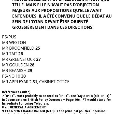
TELLE. MAIS ELLE N’AVAIT PAS D’OBJECTION
MAJEURE AUX PROPOSITIONS QU’ELLE AVAIT
ENTENDUES. IL A ÉTÉ CONVENU QUE LE DÉBAT AU
SEIN DE L’OTAN DEVAIT ÊTRE ORIENTÉ
GROSSIÈREMENT DANS CES DIRECTIONS.
PS/PUS
MR WESTON
MR BROOMFIELD
25
MR TAIT
26
MR GREENSTOCK
27
MR GOULDEN
28
MR BEAMISH
29
PS/NO 10
30
MR APPLEYARD
31
, CABINET OFFICE
Références (suite)
7
“IPTs”, most probably to be read as “IFTs”, see “My 2 IPTs (sic: IFTs)”
in Documents on British Policy Overseas – Page 106. IFT would stand for
Immediate Following Telegram.
8
sic GENERAL A AGREEMENT
9
The North Atlantic Council (NAC) is the principal political decision-