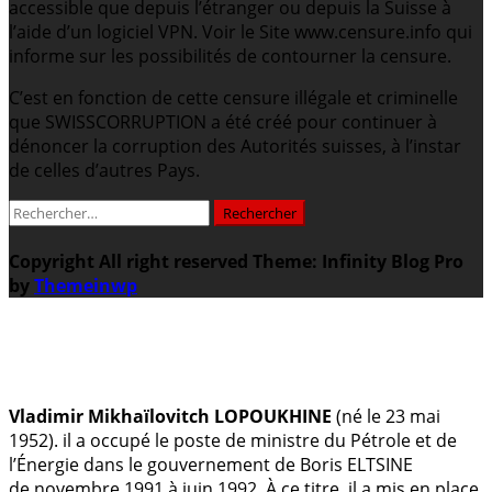
accessible que depuis l’étranger ou depuis la Suisse à
l’aide d’un logiciel VPN. Voir le Site www.censure.info qui
informe sur les possibilités de contourner la censure.
C’est en fonction de cette censure illégale et criminelle
que SWISSCORRUPTION a été créé pour continuer à
dénoncer la corruption des Autorités suisses, à l’instar
de celles d’autres Pays.
Rechercher :
Copyright All right reserved
Theme: Infinity Blog Pro
by
Themeinwp
.
Vladimir Mikhaïlovitch LOPOUKHINE
(né le 23 mai
1952). il a occupé le poste de ministre du Pétrole et de
l’Énergie dans le gouvernement de Boris ELTSINE
de novembre 1991 à juin 1992. À ce titre, il a mis en place