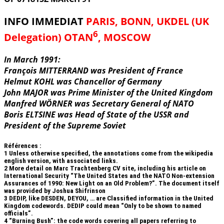
INFO IMMEDIAT
PARIS, BONN, UKDEL (UK
6
Delegation) OTAN
, MOSCOW
In March 1991:
François MITTERRAND was President of France
Helmut KOHL was Chancellor of Germany
John MAJOR was Prime Minister of the United Kingdom
Manfred WÖRNER was Secretary General of NATO
Boris ELTSINE was Head of State of the USSR and
President of the Supreme Soviet
Références :
1
Unless otherwise specified, the annotations come from the wikipedia
english version, with associated links.
2
More detail on Marc Trachtenberg CV site, including his article on
International Security “The United States and the NATO Non-extension
Assurances of 1990: New Light on an Old Problem?”. The document itself
was provided by Joshua Shifrinson
3
DEDIP, like DESDEN, DEYOU, … are Classified information in the United
Kingdom codewords. DEDIP could mean “Only to be shown to named
officials”.
4
“Burning Bush”: the code words covering all papers referring to