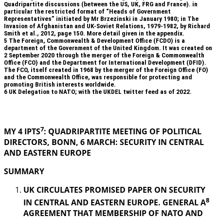
Quadripartite discussions (between the US, UK, FRG and France). in
particular the restricted format of “Heads of Government
Representatives” initiated by Mr Brzezinski in January 1980; in The
Invasion of Afghanistan and UK-Soviet Relations, 1979-1982, by Richard
Smith et al., 2012, page 150. More detail given in the appendix.
5
The Foreign, Commonwealth & Development Office (FCDO) is a
department of the Government of the United Kingdom. It was created on
2 September 2020 through the merger of the Foreign & Commonwealth
Office (FCO) and the Department for International Development (DFID).
The FCO, itself created in 1968 by the merger of the Foreign Office (FO)
and the Commonwealth Office, was responsible for protecting and
promoting British interests worldwide.
6
UK Delegation to NATO; with the UKDEL twitter feed as of 2022.
.
7
MY 4 IPTS
: QUADRIPARTITE MEETING OF POLITICAL
DIRECTORS, BONN, 6 MARCH: SECURITY IN
CENTRAL
AND EASTERN EUROPE
SUMMARY
UK CIRCULATES PROMISED PAPER ON SECURITY
8
IN CENTRAL AND EASTERN EUROPE. GENERAL A
AGREEMENT THAT MEMBERSHIP OF NATO AND