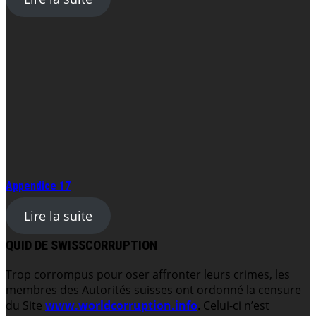
Appendice 17
Lire la suite
QUID DE SWISSCORRUPTION
Trop corrompus pour oser affronter leurs crimes, les
membres des Autorités suisses ont ordonné la censure
du Site
www.worldcorruption.info
. Celui-ci n’est