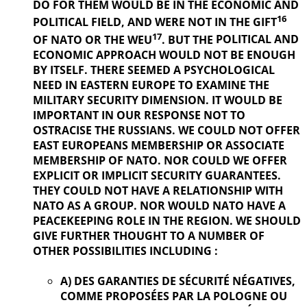
DO FOR THEM WOULD BE IN THE ECONOMIC AND
16
POLITICAL
FIELD, AND WERE NOT IN THE GIFT
17
OF NATO OR THE WEU
. BUT THE
POLITICAL AND
ECONOMIC APPROACH WOULD NOT BE ENOUGH
BY ITSELF. THERE SEEMED A PSYCHOLOGICAL
NEED IN EASTERN EUROPE TO EXAMINE THE
MILITARY SECURITY DIMENSION. IT WOULD BE
IMPORTANT IN OUR
RESPONSE NOT TO
OSTRACISE THE RUSSIANS. WE COULD NOT OFFER
EAST EUROPEANS MEMBERSHIP OR ASSOCIATE
MEMBERSHIP OF NATO. NOR COULD WE OFFER
EXPLICIT OR IMPLICIT SECURITY GUARANTEES.
THEY COULD NOT HAVE A RELATIONSHIP WITH
NATO AS A GROUP. NOR WOULD NATO HAVE A
PEACEKEEPING ROLE IN THE REGION. WE SHOULD
GIVE FURTHER
THOUGHT TO A NUMBER OF
OTHER POSSIBILITIES INCLUDING :
A) DES GARANTIES DE SÉCURITÉ NÉGATIVES,
COMME PROPOSÉES PAR LA POLOGNE OU