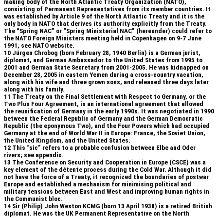
making body of the North Atlantic Treaty Organization (NATO),
consisting of Permanent Representatives from its member countries. It
was established by Article 9 of the North Atlantic Treaty and it is the
only body in NATO that derives its authority explicitly from the Treaty.
The “Spring NAC” or “Spring Ministerial NAC” (hereunder) could refer to
the NATO Foreign Ministers meeting held in Copenhagen on 9-7 June
1991, see NATO website.
10
Jürgen Chrobog (born February 28, 1940 Berlin) is a German jurist,
diplomat, and German Ambassador to the United States from 1995 to
2001 and German State Secretary from 2001-2005. He was kidnapped on
December 28, 2005 in eastern Yemen during a cross-country vacation,
along with his wife and three grown sons, and released three days later
along with his family.
11
The Treaty on the Final Settlement with Respect to Germany, or the
Two Plus Four Agreement, is an international agreement that allowed
the reunification of Germany in the early 1990s. It was negotiated in 1990
between the Federal Republic of Germany and the German Democratic
Republic (the eponymous Two), and the Four Powers which had occupied
Germany at the end of World War II in Europe: France, the Soviet Union,
the United Kingdom, and the United States.
12
This “sic” refers to a probable confusion between Elbe and Oder
rivers; see appendix.
13
The Conference on Security and Cooperation in Europe (CSCE) was a
key element of the détente process during the Cold War. Although it did
not have the force of a Treaty, it recognized the boundaries of postwar
Europe and established a mechanism for minimising political and
military tensions between East and West and improving human rights in
the Communist bloc.
14
Sir (Philip) John Weston KCMG (born 13 April 1938) is a retired British
diplomat. He was the UK Permanent Representative on the North