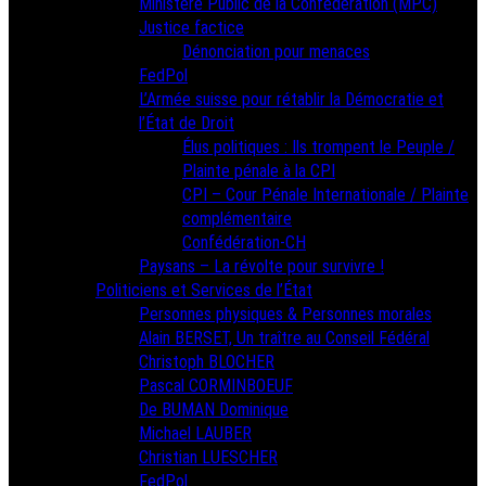
Ministère Public de la Confédération (MPC)
Justice factice
Dénonciation pour menaces
FedPol
L’Armée suisse pour rétablir la Démocratie et
l’État de Droit
Élus politiques : Ils trompent le Peuple /
Plainte pénale à la CPI
CPI – Cour Pénale Internationale / Plainte
complémentaire
Confédération-CH
Paysans – La révolte pour survivre !
Politiciens et Services de l’État
Personnes physiques & Personnes morales
Alain BERSET, Un traître au Conseil Fédéral
Christoph BLOCHER
Pascal CORMINBOEUF
De BUMAN Dominique
Michael LAUBER
Christian LUESCHER
FedPol