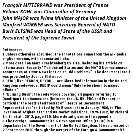
François MITTERRAND was President of France
Helmut KOHL was Chancellor of Germany
John MAJOR was Prime Minister of the United Kingdom
Manfred WÖRNER was Secretary General of NATO
Boris ELTSINE was Head of State of the USSR and
President of the Supreme Soviet
Références :
1
Unless otherwise specified, the annotations come from the wikipedia
english version, with associated links.
2
More detail on Marc Trachtenberg CV site, including his article on
International Security “The United States and the NATO Non-extension
Assurances of 1990: New Light on an Old Problem?”. The document itself
was provided by Joshua Shifrinson
3
DEDIP, like DESDEN, DEYOU, … are Classified information in the United
Kingdom codewords. DEDIP could mean “Only to be shown to named
officials”.
4
“Burning Bush”: the code words covering all papers referring to
Quadripartite discussions (between the US, UK, FRG and France). in
particular the restricted format of “Heads of Government
Representatives” initiated by Mr Brzezinski in January 1980; in The
Invasion of Afghanistan and UK-Soviet Relations, 1979-1982, by Richard
Smith et al., 2012, page 150. More detail given in the appendix.
5
The Foreign, Commonwealth & Development Office (FCDO) is a
department of the Government of the United Kingdom. It was created on
2 September 2020 through the merger of the Foreign & Commonwealth