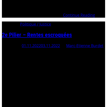
Confédération 3’700 milliards volatilisés – Les initiateurs
du complotBref historique de l’escroquerie des royalties
– L’affaire de Genève Conclusion .
Continue Reading
Category:
Politique / Justice
2e Pilier – Rentes escroquées
Posted On
01.11.2022
03.11.2022
By
Marc-Etienne Burdet
Translate this article Fourni par Traduction 20 Milliards