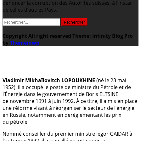
dénoncer la corruption des Autorités suisses, à l’instar
de celles d’autres Pays.
Rechercher :
Copyright All right reserved
Theme: Infinity Blog Pro
by
Themeinwp
.
Vladimir Mikhaïlovitch LOPOUKHINE
(né le 23 mai
1952). il a occupé le poste de ministre du Pétrole et de
l’Énergie dans le gouvernement de Boris ELTSINE
de novembre 1991 à juin 1992. À ce titre, il a mis en place
une réforme visant à réorganiser le secteur de l’énergie
en Russie, notamment en dérèglementant les prix
du pétrole.
Nommé conseiller du premier ministre Iegor GAÏDAR à
l’automne 1992, il a travaillé ensuite pour la