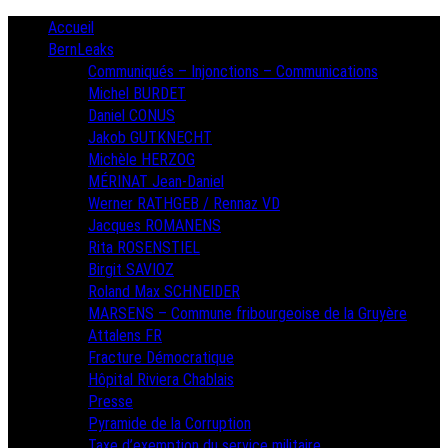
Skip
Primary
Accueil
Menu
to
BernLeaks
content
Communiqués – Injonctions – Communications
Michel BURDET
Daniel CONUS
Jakob GUTKNECHT
Michèle HERZOG
MÉRINAT Jean-Daniel
Werner RATHGEB / Rennaz VD
Jacques ROMANENS
Rita ROSENSTIEL
Birgit SAVIOZ
Roland Max SCHNEIDER
MARSENS – Commune fribourgeoise de la Gruyère
Attalens FR
Fracture Démocratique
Hôpital Riviera Chablais
Presse
Pyramide de la Corruption
Taxe d’exemption du service militaire