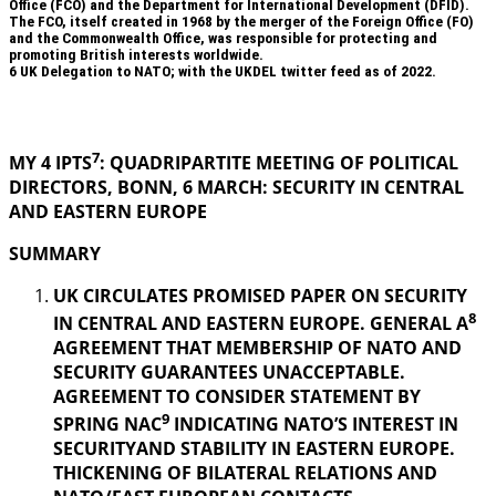
Office (FCO) and the Department for International Development (DFID).
The FCO, itself created in 1968 by the merger of the Foreign Office (FO)
and the Commonwealth Office, was responsible for protecting and
promoting British interests worldwide.
6
UK Delegation to NATO; with the UKDEL twitter feed as of 2022.
.
7
MY 4 IPTS
: QUADRIPARTITE MEETING OF POLITICAL
DIRECTORS, BONN, 6 MARCH: SECURITY IN
CENTRAL
AND EASTERN EUROPE
SUMMARY
UK CIRCULATES PROMISED PAPER ON SECURITY
8
IN CENTRAL AND EASTERN EUROPE. GENERAL A
AGREEMENT THAT MEMBERSHIP OF NATO AND
SECURITY GUARANTEES UNACCEPTABLE.
AGREEMENT TO CONSIDER STATEMENT BY
9
SPRING NAC
INDICATING NATO’S INTEREST IN
SECURITYAND STABILITY IN EASTERN EUROPE.
THICKENING OF BILATERAL RELATIONS AND