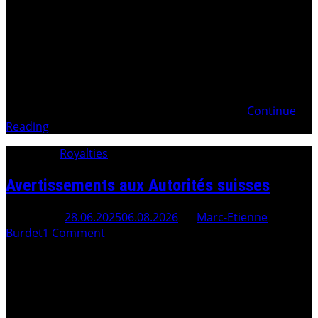
Suite à l’escroquerie des royalties en 1991-1992, le FMI a
été utilisé comme organe international officiel de
blanchiment, au service des Etats corrompus ! . FMI Fond
Monétaire Internationalau service desMAFIAS D’ÉTATSet
du blanchiment d’argent par le Crime organisé et nos
politiciens, au sein même des États ! . Peuple
Continue
Reading
Category:
Royalties
Avertissements aux Autorités suisses
Posted On
28.06.2025
06.08.2026
By
Marc-Etienne
Burdet
1 Comment