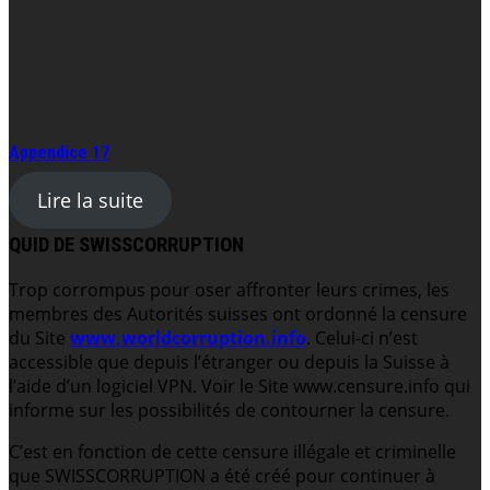
Appendice 17
Lire la suite
QUID DE SWISSCORRUPTION
Trop corrompus pour oser affronter leurs crimes, les
membres des Autorités suisses ont ordonné la censure
du Site
www.worldcorruption.info
. Celui-ci n’est
accessible que depuis l’étranger ou depuis la Suisse à
l’aide d’un logiciel VPN. Voir le Site www.censure.info qui
informe sur les possibilités de contourner la censure.
C’est en fonction de cette censure illégale et criminelle
que SWISSCORRUPTION a été créé pour continuer à