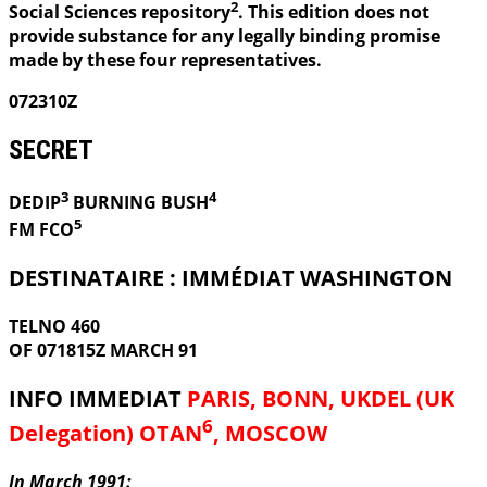
2
Social Sciences repository
. This edition does not
provide substance for any legally binding promise
made by these four representatives.
072310Z
SECRET
3
4
DEDIP
BURNING
BUSH
5
FM FCO
DESTINATAIRE : IMMÉDIAT WASHINGTON
TELNO 460
OF 071815Z MARCH 91
INFO IMMEDIAT
PARIS, BONN, UKDEL (UK
6
Delegation) OTAN
, MOSCOW
In March 1991: