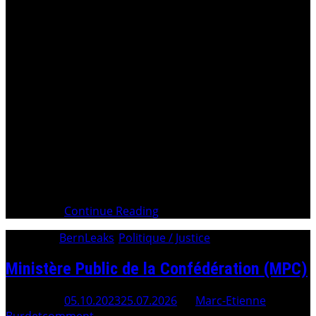
AVERTISSEMENTS POLITIQUES . Depuis plus de trente
ans, une escroquerie d’ampleur mondiale portant sur
des royalties liées aux brevets FERRAYÉ a été opérée et
blanchie principalement en dollars américains, avec la
complicité active ou passive : Cette escroquerie a permis
le financement de patrimoines privés colossaux, tout en
privant les
Continue Reading
Category:
BernLeaks
/
Politique / Justice
Ministère Public de la Confédération (MPC)
Posted On
05.10.2023
25.07.2026
By
Marc-Etienne