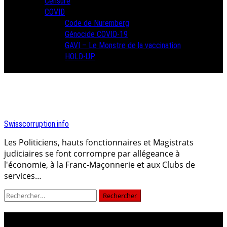
Censure
COVID
Code de Nuremberg
Génocide COVID-19
GAVI – Le Monstre de la vaccination
HOLD-UP
Swisscorruption.info
Les Politiciens, hauts fonctionnaires et Magistrats
judiciaires se font corrompre par allégeance à
l'économie, à la Franc-Maçonnerie et aux Clubs de
services…
Rechercher :
blanchiment d'argent