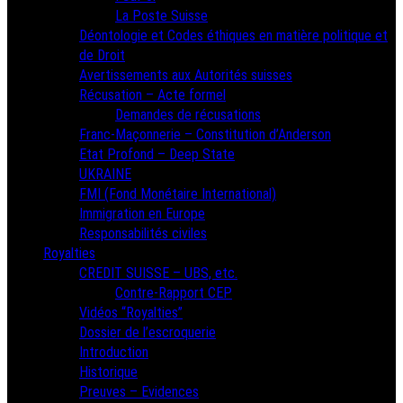
La Poste Suisse
Déontologie et Codes éthiques en matière politique et
de Droit
Avertissements aux Autorités suisses
Récusation – Acte formel
Demandes de récusations
Franc-Maçonnerie – Constitution d’Anderson
Etat Profond – Deep State
UKRAINE
FMI (Fond Monétaire International)
Immigration en Europe
Responsabilités civiles
Royalties
CREDIT SUISSE – UBS, etc.
Contre-Rapport CEP
Vidéos “Royalties”
Dossier de l’escroquerie
Introduction
Historique
Preuves – Evidences