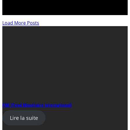
escroqués sur les fonds de pensions des Citoyens
suisses.
Load More Posts
FMI (Fond Monétaire International)
Lire la suite