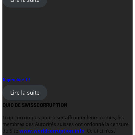
Appendice 17
Lire la suite
QUID DE SWISSCORRUPTION
Trop corrompus pour oser affronter leurs crimes, les
membres des Autorités suisses ont ordonné la censure
du Site
www.worldcorruption.info
. Celui-ci n’est