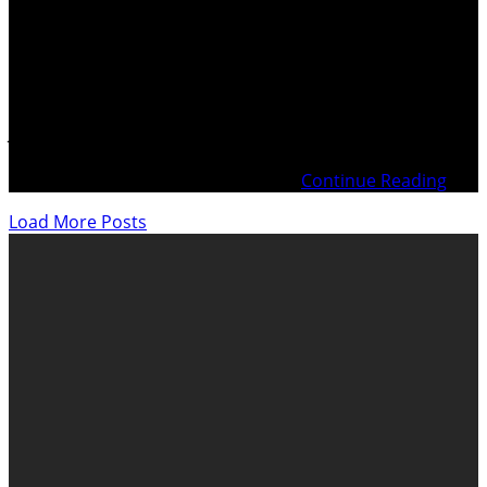
Implication des Etats-Unis d’Amérique dans l’escroquerie
et le blanchiment des royalties FERRAYÉ. Lettre à Scott
MILLER – Ambassadeur des États-Unis à Berne en
SuisseDépôt de réserves civiles contre les USA .
Présidence George H. W. BUSHPrésidence William
Jefferson (Bill) CLINTONPrésidence George W.
BUSHPrésidence Barack Hussein OBAMAPrésidence
Donald J. TRUMPPrésidence Joseph
Continue Reading
Load More Posts