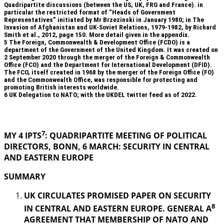
Quadripartite discussions (between the US, UK, FRG and France). in
particular the restricted format of “Heads of Government
Representatives” initiated by Mr Brzezinski in January 1980; in The
Invasion of Afghanistan and UK-Soviet Relations, 1979-1982, by Richard
Smith et al., 2012, page 150. More detail given in the appendix.
5
The Foreign, Commonwealth & Development Office (FCDO) is a
department of the Government of the United Kingdom. It was created on
2 September 2020 through the merger of the Foreign & Commonwealth
Office (FCO) and the Department for International Development (DFID).
The FCO, itself created in 1968 by the merger of the Foreign Office (FO)
and the Commonwealth Office, was responsible for protecting and
promoting British interests worldwide.
6
UK Delegation to NATO; with the UKDEL twitter feed as of 2022.
.
7
MY 4 IPTS
: QUADRIPARTITE MEETING OF POLITICAL
DIRECTORS, BONN, 6 MARCH: SECURITY IN
CENTRAL
AND EASTERN EUROPE
SUMMARY
UK CIRCULATES PROMISED PAPER ON SECURITY
8
IN CENTRAL AND EASTERN EUROPE. GENERAL A
AGREEMENT THAT MEMBERSHIP OF NATO AND