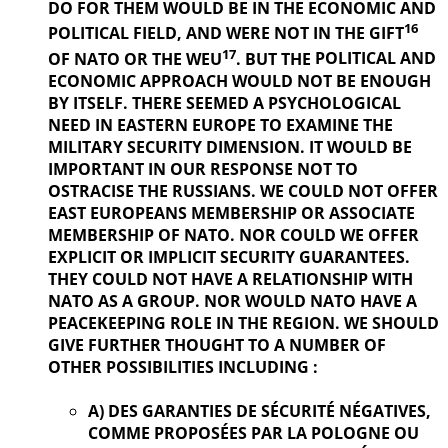
DO FOR THEM WOULD BE IN THE ECONOMIC AND
16
POLITICAL
FIELD, AND WERE NOT IN THE GIFT
17
OF NATO OR THE WEU
. BUT THE
POLITICAL AND
ECONOMIC APPROACH WOULD NOT BE ENOUGH
BY ITSELF. THERE SEEMED A PSYCHOLOGICAL
NEED IN EASTERN EUROPE TO EXAMINE THE
MILITARY SECURITY DIMENSION. IT WOULD BE
IMPORTANT IN OUR
RESPONSE NOT TO
OSTRACISE THE RUSSIANS. WE COULD NOT OFFER
EAST EUROPEANS MEMBERSHIP OR ASSOCIATE
MEMBERSHIP OF NATO. NOR COULD WE OFFER
EXPLICIT OR IMPLICIT SECURITY GUARANTEES.
THEY COULD NOT HAVE A RELATIONSHIP WITH
NATO AS A GROUP. NOR WOULD NATO HAVE A
PEACEKEEPING ROLE IN THE REGION. WE SHOULD
GIVE FURTHER
THOUGHT TO A NUMBER OF
OTHER POSSIBILITIES INCLUDING :
A) DES GARANTIES DE SÉCURITÉ NÉGATIVES,
COMME PROPOSÉES PAR LA POLOGNE OU