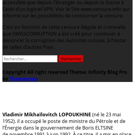
accessible que depuis l’étranger ou depuis la Suisse à
l’aide d’un logiciel VPN. Voir le Site www.censure.info qui
informe sur les possibilités de contourner la censure.
C’est en fonction de cette censure illégale et criminelle
que SWISSCORRUPTION a été créé pour continuer à
dénoncer la corruption des Autorités suisses, à l’instar
de celles d’autres Pays.
Rechercher :
Copyright All right reserved
Theme: Infinity Blog Pro
by
Themeinwp
.
Vladimir Mikhaïlovitch LOPOUKHINE
(né le 23 mai
1952). il a occupé le poste de ministre du Pétrole et de
l’Énergie dans le gouvernement de Boris ELTSINE
de novembre 1991 à juin 1992. À ce titre, il a mis en place