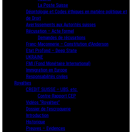
La Poste Suisse
Déontologie et Codes éthiques en matière politique et
de Droit
Avertissements aux Autorités suisses
Récusation – Acte formel
Demandes de récusations
Franc-Maçonnerie – Constitution d’Anderson
Etat Profond – Deep State
UKRAINE
FMI (Fond Monétaire International)
Immigration en Europe
Responsabilités civiles
Royalties
CREDIT SUISSE – UBS, etc.
Contre-Rapport CEP
Vidéos “Royalties”
Dossier de l’escroquerie
Introduction
Historique
Preuves – Evidences