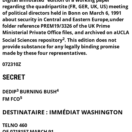
Digital annotated
edition of a working paper
regarding the quadripartite (FR, GER, UK, US) meeting
of political directors held in Bonn on March 6, 1991
about security in Central and Eastern Europe,under
folder reference PREM19/3326 of the UK Prime
Ministerial Private Office files, and archived on aUCLA
2
Social Sciences repository
. This edition does not
provide substance for any legally binding promise
made by these four representatives.
072310Z
SECRET
3
4
DEDIP
BURNING
BUSH
5
FM FCO
DESTINATAIRE : IMMÉDIAT WASHINGTON
TELNO 460
OF 071815Z MARCH 91