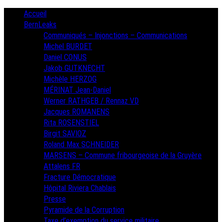
Skip
Primary
Accueil
Menu
to
BernLeaks
content
Communiqués – Injonctions – Communications
Michel BURDET
Daniel CONUS
Jakob GUTKNECHT
Michèle HERZOG
MÉRINAT Jean-Daniel
Werner RATHGEB / Rennaz VD
Jacques ROMANENS
Rita ROSENSTIEL
Birgit SAVIOZ
Roland Max SCHNEIDER
MARSENS – Commune fribourgeoise de la Gruyère
Attalens FR
Fracture Démocratique
Hôpital Riviera Chablais
Presse
Pyramide de la Corruption
Taxe d’exemption du service militaire