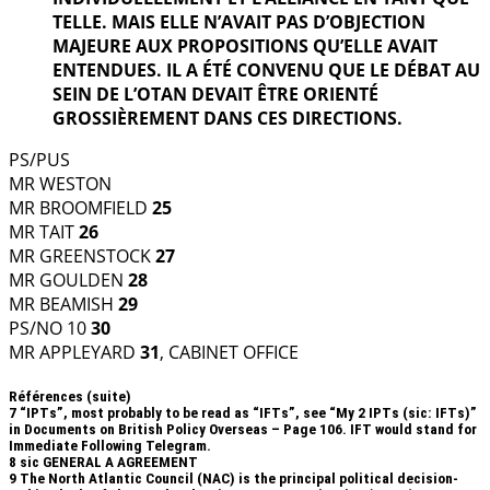
TELLE. MAIS ELLE N’AVAIT PAS D’OBJECTION
MAJEURE AUX PROPOSITIONS QU’ELLE AVAIT
ENTENDUES. IL A ÉTÉ CONVENU QUE LE DÉBAT AU
SEIN DE L’OTAN DEVAIT ÊTRE ORIENTÉ
GROSSIÈREMENT DANS CES DIRECTIONS.
PS/PUS
MR WESTON
MR BROOMFIELD
25
MR TAIT
26
MR GREENSTOCK
27
MR GOULDEN
28
MR BEAMISH
29
PS/NO 10
30
MR APPLEYARD
31
, CABINET OFFICE
Références (suite)
7
“IPTs”, most probably to be read as “IFTs”, see “My 2 IPTs (sic: IFTs)”
in Documents on British Policy Overseas – Page 106. IFT would stand for
Immediate Following Telegram.
8
sic GENERAL A AGREEMENT
9
The North Atlantic Council (NAC) is the principal political decision-