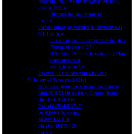
Ministère Public de la Confédération (MPC)
Justice factice
Dénonciation pour menaces
FedPol
L’Armée suisse pour rétablir la Démocratie et
l’État de Droit
Élus politiques : Ils trompent le Peuple /
Plainte pénale à la CPI
CPI – Cour Pénale Internationale / Plainte
complémentaire
Confédération-CH
Paysans – La révolte pour survivre !
Politiciens et Services de l’État
Personnes physiques & Personnes morales
Alain BERSET, Un traître au Conseil Fédéral
Christoph BLOCHER
Pascal CORMINBOEUF
De BUMAN Dominique
Michael LAUBER
Christian LUESCHER
FedPol