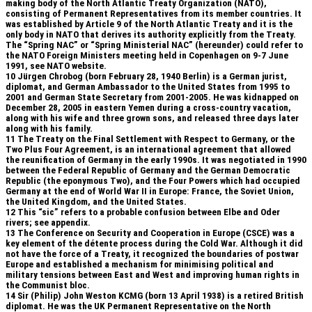
making body of the North Atlantic Treaty Organization (NATO),
consisting of Permanent Representatives from its member countries. It
was established by Article 9 of the North Atlantic Treaty and it is the
only body in NATO that derives its authority explicitly from the Treaty.
The “Spring NAC” or “Spring Ministerial NAC” (hereunder) could refer to
the NATO Foreign Ministers meeting held in Copenhagen on 9-7 June
1991, see NATO website.
10
Jürgen Chrobog (born February 28, 1940 Berlin) is a German jurist,
diplomat, and German Ambassador to the United States from 1995 to
2001 and German State Secretary from 2001-2005. He was kidnapped on
December 28, 2005 in eastern Yemen during a cross-country vacation,
along with his wife and three grown sons, and released three days later
along with his family.
11
The Treaty on the Final Settlement with Respect to Germany, or the
Two Plus Four Agreement, is an international agreement that allowed
the reunification of Germany in the early 1990s. It was negotiated in 1990
between the Federal Republic of Germany and the German Democratic
Republic (the eponymous Two), and the Four Powers which had occupied
Germany at the end of World War II in Europe: France, the Soviet Union,
the United Kingdom, and the United States.
12
This “sic” refers to a probable confusion between Elbe and Oder
rivers; see appendix.
13
The Conference on Security and Cooperation in Europe (CSCE) was a
key element of the détente process during the Cold War. Although it did
not have the force of a Treaty, it recognized the boundaries of postwar
Europe and established a mechanism for minimising political and
military tensions between East and West and improving human rights in
the Communist bloc.
14
Sir (Philip) John Weston KCMG (born 13 April 1938) is a retired British
diplomat. He was the UK Permanent Representative on the North