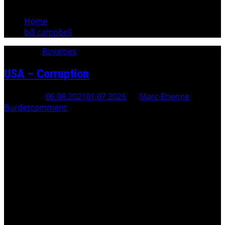
Home
bill campbell
Category:
Royalties
USA – Corruption
Posted On
06.08.2021
01.07.2026
By
Marc-Etienne
Burdet
comment