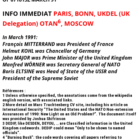
INFO IMMEDIAT
PARIS, BONN, UKDEL (UK
6
Delegation) OTAN
, MOSCOW
In March 1991:
François MITTERRAND was President of France
Helmut KOHL was Chancellor of Germany
John MAJOR was Prime Minister of the United Kingdom
Manfred WÖRNER was Secretary General of NATO
Boris ELTSINE was Head of State of the USSR and
President of the Supreme Soviet
Références :
1
Unless otherwise specified, the annotations come from the wikipedia
english version, with associated links.
2
More detail on Marc Trachtenberg CV site, including his article on
International Security “The United States and the NATO Non-extension
Assurances of 1990: New Light on an Old Problem?”. The document itself
was provided by Joshua Shifrinson
3
DEDIP, like DESDEN, DEYOU, … are Classified information in the United
Kingdom codewords. DEDIP could mean “Only to be shown to named
officials”.
4
“Burning Bush”: the code words covering all papers referring to