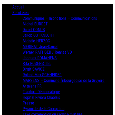
Skip
Primary
Accueil
Menu
to
BernLeaks
content
Communiqués – Injonctions – Communications
Michel BURDET
Daniel CONUS
Jakob GUTKNECHT
Michèle HERZOG
MÉRINAT Jean-Daniel
Werner RATHGEB / Rennaz VD
Jacques ROMANENS
Rita ROSENSTIEL
Birgit SAVIOZ
Roland Max SCHNEIDER
MARSENS – Commune fribourgeoise de la Gruyère
Attalens FR
Fracture Démocratique
Hôpital Riviera Chablais
Presse
Pyramide de la Corruption
Taxe d’exemption du service militaire