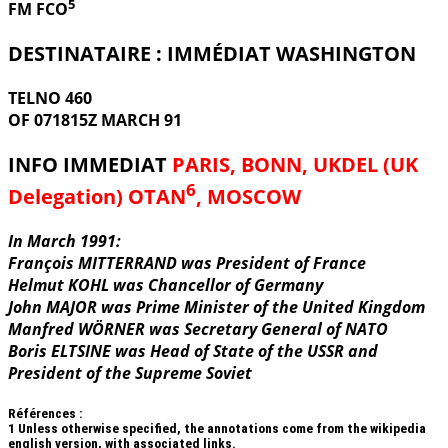
5
FM FCO
DESTINATAIRE : IMMÉDIAT WASHINGTON
TELNO 460
OF 071815Z MARCH 91
INFO IMMEDIAT
PARIS, BONN, UKDEL (UK
6
Delegation) OTAN
, MOSCOW
In March 1991:
François MITTERRAND was President of France
Helmut KOHL was Chancellor of Germany
John MAJOR was Prime Minister of the United Kingdom
Manfred WÖRNER was Secretary General of NATO
Boris ELTSINE was Head of State of the USSR and
President of the Supreme Soviet
Références :
1
Unless otherwise specified, the annotations come from the wikipedia
english version, with associated links.