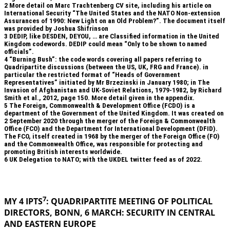
2
More detail on Marc Trachtenberg CV site, including his article on
International Security “The United States and the NATO Non-extension
Assurances of 1990: New Light on an Old Problem?”. The document itself
was provided by Joshua Shifrinson
3
DEDIP, like DESDEN, DEYOU, … are Classified information in the United
Kingdom codewords. DEDIP could mean “Only to be shown to named
officials”.
4
“Burning Bush”: the code words covering all papers referring to
Quadripartite discussions (between the US, UK, FRG and France). in
particular the restricted format of “Heads of Government
Representatives” initiated by Mr Brzezinski in January 1980; in The
Invasion of Afghanistan and UK-Soviet Relations, 1979-1982, by Richard
Smith et al., 2012, page 150. More detail given in the appendix.
5
The Foreign, Commonwealth & Development Office (FCDO) is a
department of the Government of the United Kingdom. It was created on
2 September 2020 through the merger of the Foreign & Commonwealth
Office (FCO) and the Department for International Development (DFID).
The FCO, itself created in 1968 by the merger of the Foreign Office (FO)
and the Commonwealth Office, was responsible for protecting and
promoting British interests worldwide.
6
UK Delegation to NATO; with the UKDEL twitter feed as of 2022.
.
7
MY 4 IPTS
: QUADRIPARTITE MEETING OF POLITICAL
DIRECTORS, BONN, 6 MARCH: SECURITY IN
CENTRAL
AND EASTERN EUROPE