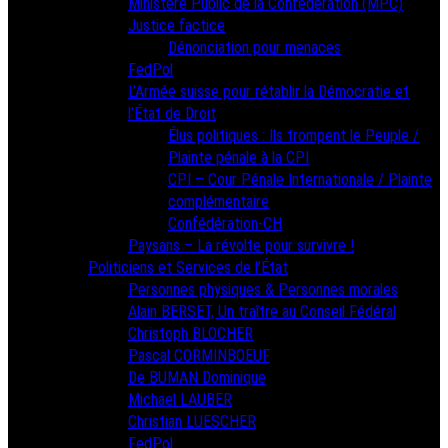
Ministère Public de la Confédération (MPC)
Justice factice
Dénonciation pour menaces
FedPol
L’Armée suisse pour rétablir la Démocratie et
l’État de Droit
Élus politiques : Ils trompent le Peuple /
Plainte pénale à la CPI
CPI – Cour Pénale Internationale / Plainte
complémentaire
Confédération-CH
Paysans – La révolte pour survivre !
Politiciens et Services de l’État
Personnes physiques & Personnes morales
Alain BERSET, Un traître au Conseil Fédéral
Christoph BLOCHER
Pascal CORMINBOEUF
De BUMAN Dominique
Michael LAUBER
Christian LUESCHER
FedPol