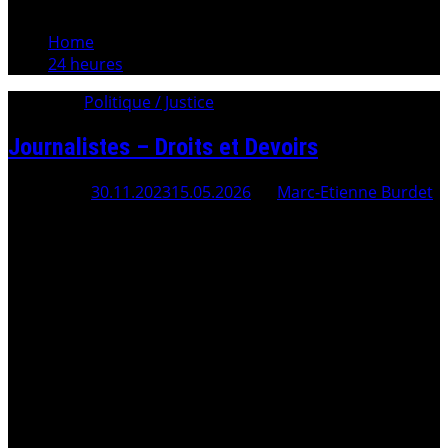
Home
24 heures
Category:
Politique / Justice
Journalistes – Droits et Devoirs
Posted On
30.11.2023
15.05.2026
By
Marc-Etienne Burdet