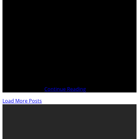
. Préambule : Le droit à l’information, de même qu’à la
libre expression et à la critique, est une des libertés
fondamentales de tout être humain. Du droit du public à
connaître les faits et les opinions découle l’ensemble des
devoirs et des droits des journalistes. Aussi la
responsabilité de
Continue Reading
Load More Posts