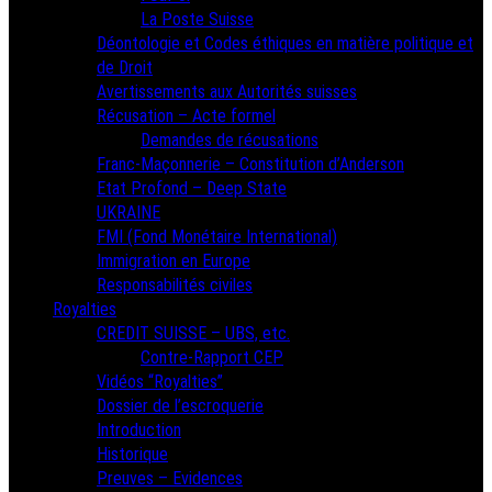
La Poste Suisse
Déontologie et Codes éthiques en matière politique et
de Droit
Avertissements aux Autorités suisses
Récusation – Acte formel
Demandes de récusations
Franc-Maçonnerie – Constitution d’Anderson
Etat Profond – Deep State
UKRAINE
FMI (Fond Monétaire International)
Immigration en Europe
Responsabilités civiles
Royalties
CREDIT SUISSE – UBS, etc.
Contre-Rapport CEP
Vidéos “Royalties”
Dossier de l’escroquerie
Introduction
Historique
Preuves – Evidences