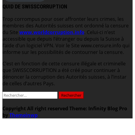
QUID DE SWISSCORRUPTION
Trop corrompus pour oser affronter leurs crimes, les
membres des Autorités suisses ont ordonné la censure
du Site
www.worldcorruption.info
. Celui-ci n’est
accessible que depuis l’étranger ou depuis la Suisse à
l’aide d’un logiciel VPN. Voir le Site www.censure.info qui
informe sur les possibilités de contourner la censure.
C’est en fonction de cette censure illégale et criminelle
que SWISSCORRUPTION a été créé pour continuer à
dénoncer la corruption des Autorités suisses, à l’instar
de celles d’autres Pays.
Rechercher :
Copyright All right reserved
Theme: Infinity Blog Pro
by
Themeinwp