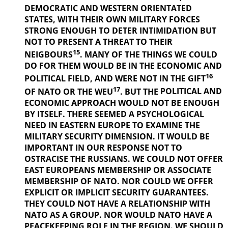
DEMOCRATIC AND WESTERN ORIENTATED
STATES, WITH THEIR OWN MILITARY FORCES
STRONG ENOUGH TO DETER INTIMIDATION BUT
NOT TO PRESENT A THREAT TO THEIR
15
NEIGBOURS
. MANY OF THE THINGS
WE COULD
DO FOR THEM WOULD BE IN THE ECONOMIC AND
16
POLITICAL
FIELD, AND WERE NOT IN THE GIFT
17
OF NATO OR THE WEU
. BUT THE
POLITICAL AND
ECONOMIC APPROACH WOULD NOT BE ENOUGH
BY ITSELF. THERE SEEMED A PSYCHOLOGICAL
NEED IN EASTERN EUROPE TO EXAMINE THE
MILITARY SECURITY DIMENSION. IT WOULD BE
IMPORTANT IN OUR
RESPONSE NOT TO
OSTRACISE THE RUSSIANS. WE COULD NOT OFFER
EAST EUROPEANS MEMBERSHIP OR ASSOCIATE
MEMBERSHIP OF NATO. NOR COULD WE OFFER
EXPLICIT OR IMPLICIT SECURITY GUARANTEES.
THEY COULD NOT HAVE A RELATIONSHIP WITH
NATO AS A GROUP. NOR WOULD NATO HAVE A
PEACEKEEPING ROLE IN THE REGION. WE SHOULD