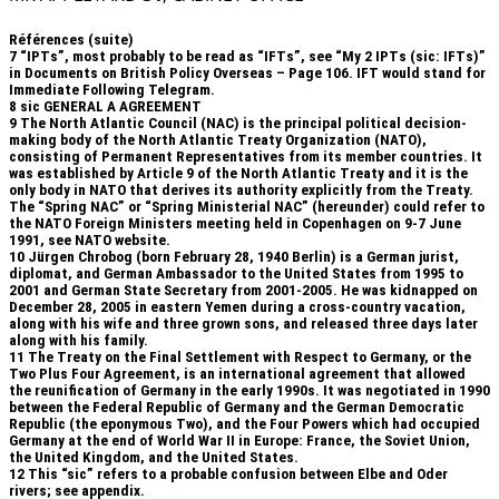
Références (suite)
7
“IPTs”, most probably to be read as “IFTs”, see “My 2 IPTs (sic: IFTs)”
in Documents on British Policy Overseas – Page 106. IFT would stand for
Immediate Following Telegram.
8
sic GENERAL A AGREEMENT
9
The North Atlantic Council (NAC) is the principal political decision-
making body of the North Atlantic Treaty Organization (NATO),
consisting of Permanent Representatives from its member countries. It
was established by Article 9 of the North Atlantic Treaty and it is the
only body in NATO that derives its authority explicitly from the Treaty.
The “Spring NAC” or “Spring Ministerial NAC” (hereunder) could refer to
the NATO Foreign Ministers meeting held in Copenhagen on 9-7 June
1991, see NATO website.
10
Jürgen Chrobog (born February 28, 1940 Berlin) is a German jurist,
diplomat, and German Ambassador to the United States from 1995 to
2001 and German State Secretary from 2001-2005. He was kidnapped on
December 28, 2005 in eastern Yemen during a cross-country vacation,
along with his wife and three grown sons, and released three days later
along with his family.
11
The Treaty on the Final Settlement with Respect to Germany, or the
Two Plus Four Agreement, is an international agreement that allowed
the reunification of Germany in the early 1990s. It was negotiated in 1990
between the Federal Republic of Germany and the German Democratic
Republic (the eponymous Two), and the Four Powers which had occupied
Germany at the end of World War II in Europe: France, the Soviet Union,
the United Kingdom, and the United States.
12
This “sic” refers to a probable confusion between Elbe and Oder
rivers; see appendix.