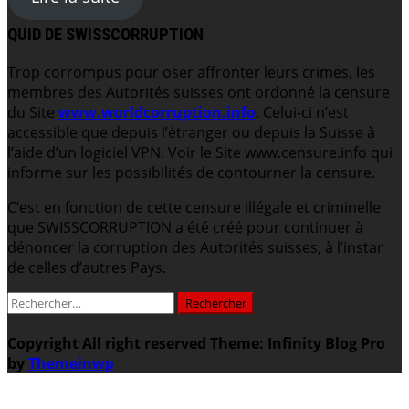
QUID DE SWISSCORRUPTION
Trop corrompus pour oser affronter leurs crimes, les
membres des Autorités suisses ont ordonné la censure
du Site
www.worldcorruption.info
. Celui-ci n’est
accessible que depuis l’étranger ou depuis la Suisse à
l’aide d’un logiciel VPN. Voir le Site www.censure.info qui
informe sur les possibilités de contourner la censure.
C’est en fonction de cette censure illégale et criminelle
que SWISSCORRUPTION a été créé pour continuer à
dénoncer la corruption des Autorités suisses, à l’instar
de celles d’autres Pays.
Rechercher :
Copyright All right reserved
Theme: Infinity Blog Pro
by
Themeinwp