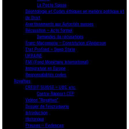
La Poste Suisse
Déontologie et Codes éthiques en matière politique et
de Droit
Avertissements aux Autorités suisses
Récusation – Acte formel
Demandes de récusations
Franc-Maçonnerie – Constitution d’Anderson
Etat Profond – Deep State
UKRAINE
FMI (Fond Monétaire International)
Immigration en Europe
Responsabilités civiles
Royalties
CREDIT SUISSE – UBS, etc.
Contre-Rapport CEP
Vidéos “Royalties”
Dossier de l’escroquerie
Introduction
Historique
Preuves – Evidences