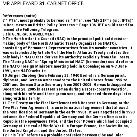
MR APPLEYARD
31
, CABINET OFFICE
Références (suite)
7
“IPTs”, most probably to be read as “IFTs”, see “My 2 IPTs (sic: IFTs)”
in Documents on British Policy Overseas – Page 106. IFT would stand for
Immediate Following Telegram.
8
sic GENERAL A AGREEMENT
9
The North Atlantic Council (NAC) is the principal political decision-
making body of the North Atlantic Treaty Organization (NATO),
consisting of Permanent Representatives from its member countries. It
was established by Article 9 of the North Atlantic Treaty and it is the
only body in NATO that derives its authority explicitly from the Treaty.
The “Spring NAC” or “Spring Ministerial NAC” (hereunder) could refer to
the NATO Foreign Ministers meeting held in Copenhagen on 9-7 June
1991, see NATO website.
10
Jürgen Chrobog (born February 28, 1940 Berlin) is a German jurist,
diplomat, and German Ambassador to the United States from 1995 to
2001 and German State Secretary from 2001-2005. He was kidnapped on
December 28, 2005 in eastern Yemen during a cross-country vacation,
along with his wife and three grown sons, and released three days later
along with his family.
11
The Treaty on the Final Settlement with Respect to Germany, or the
Two Plus Four Agreement, is an international agreement that allowed
the reunification of Germany in the early 1990s. It was negotiated in 1990
between the Federal Republic of Germany and the German Democratic
Republic (the eponymous Two), and the Four Powers which had occupied
Germany at the end of World War II in Europe: France, the Soviet Union,
the United Kingdom, and the United States.
12
This “sic” refers to a probable confusion between Elbe and Oder