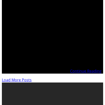
Transcription conversation enregistrée TILLIE / Anne
SCHAFFER . Enregistrement de conversation TILLIÉ du 8
septembre 1993 qui dit a une dame qui s’est présentée
sous le nom de Anne SCHEFFER, secrétaire d’Edith
CRESSON qui appelait de la Mairie de Châtellault, qu’il a
transféré 10 mia de dollars à son nom
Continue Reading
Load More Posts