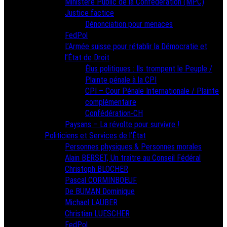
Ministère Public de la Confédération (MPC)
Justice factice
Dénonciation pour menaces
FedPol
L’Armée suisse pour rétablir la Démocratie et
l’État de Droit
Élus politiques : Ils trompent le Peuple /
Plainte pénale à la CPI
CPI – Cour Pénale Internationale / Plainte
complémentaire
Confédération-CH
Paysans – La révolte pour survivre !
Politiciens et Services de l’État
Personnes physiques & Personnes morales
Alain BERSET, Un traître au Conseil Fédéral
Christoph BLOCHER
Pascal CORMINBOEUF
De BUMAN Dominique
Michael LAUBER
Christian LUESCHER
FedPol