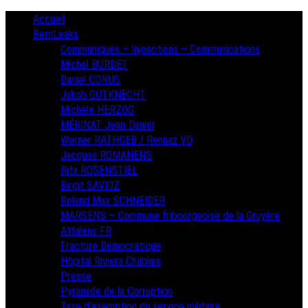
Skip
Primary
Accueil
Menu
to
BernLeaks
content
Communiqués – Injonctions – Communications
Michel BURDET
Daniel CONUS
Jakob GUTKNECHT
Michèle HERZOG
MÉRINAT Jean-Daniel
Werner RATHGEB / Rennaz VD
Jacques ROMANENS
Rita ROSENSTIEL
Birgit SAVIOZ
Roland Max SCHNEIDER
MARSENS – Commune fribourgeoise de la Gruyère
Attalens FR
Fracture Démocratique
Hôpital Riviera Chablais
Presse
Pyramide de la Corruption
Taxe d’exemption du service militaire