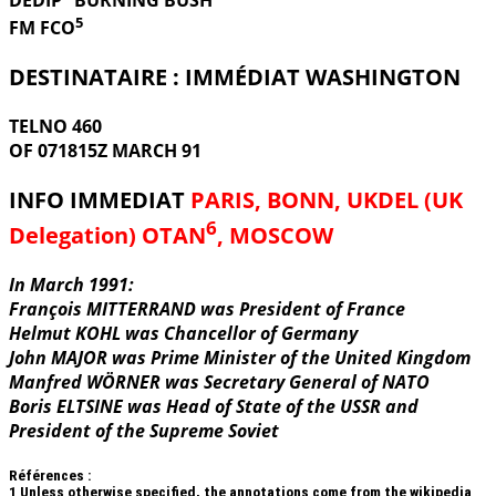
5
FM FCO
DESTINATAIRE : IMMÉDIAT WASHINGTON
TELNO 460
OF 071815Z MARCH 91
INFO IMMEDIAT
PARIS, BONN, UKDEL (UK
6
Delegation) OTAN
, MOSCOW
In March 1991:
François MITTERRAND was President of France
Helmut KOHL was Chancellor of Germany
John MAJOR was Prime Minister of the United Kingdom
Manfred WÖRNER was Secretary General of NATO
Boris ELTSINE was Head of State of the USSR and
President of the Supreme Soviet
Références :
1
Unless otherwise specified, the annotations come from the wikipedia