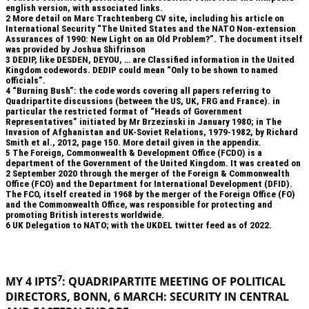
english version, with associated links.
2
More detail on Marc Trachtenberg CV site, including his article on
International Security “The United States and the NATO Non-extension
Assurances of 1990: New Light on an Old Problem?”. The document itself
was provided by Joshua Shifrinson
3
DEDIP, like DESDEN, DEYOU, … are Classified information in the United
Kingdom codewords. DEDIP could mean “Only to be shown to named
officials”.
4
“Burning Bush”: the code words covering all papers referring to
Quadripartite discussions (between the US, UK, FRG and France). in
particular the restricted format of “Heads of Government
Representatives” initiated by Mr Brzezinski in January 1980; in The
Invasion of Afghanistan and UK-Soviet Relations, 1979-1982, by Richard
Smith et al., 2012, page 150. More detail given in the appendix.
5
The Foreign, Commonwealth & Development Office (FCDO) is a
department of the Government of the United Kingdom. It was created on
2 September 2020 through the merger of the Foreign & Commonwealth
Office (FCO) and the Department for International Development (DFID).
The FCO, itself created in 1968 by the merger of the Foreign Office (FO)
and the Commonwealth Office, was responsible for protecting and
promoting British interests worldwide.
6
UK Delegation to NATO; with the UKDEL twitter feed as of 2022.
.
7
MY 4 IPTS
: QUADRIPARTITE MEETING OF POLITICAL
DIRECTORS, BONN, 6 MARCH: SECURITY IN
CENTRAL