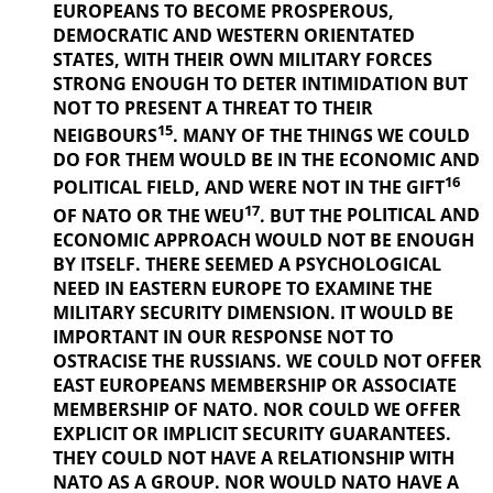
EUROPEANS TO BECOME PROSPEROUS,
DEMOCRATIC AND WESTERN ORIENTATED
STATES, WITH THEIR OWN MILITARY FORCES
STRONG ENOUGH TO DETER INTIMIDATION BUT
NOT TO PRESENT A THREAT TO THEIR
15
NEIGBOURS
. MANY OF THE THINGS
WE COULD
DO FOR THEM WOULD BE IN THE ECONOMIC AND
16
POLITICAL
FIELD, AND WERE NOT IN THE GIFT
17
OF NATO OR THE WEU
. BUT THE
POLITICAL AND
ECONOMIC APPROACH WOULD NOT BE ENOUGH
BY ITSELF. THERE SEEMED A PSYCHOLOGICAL
NEED IN EASTERN EUROPE TO EXAMINE THE
MILITARY SECURITY DIMENSION. IT WOULD BE
IMPORTANT IN OUR
RESPONSE NOT TO
OSTRACISE THE RUSSIANS. WE COULD NOT OFFER
EAST EUROPEANS MEMBERSHIP OR ASSOCIATE
MEMBERSHIP OF NATO. NOR COULD WE OFFER
EXPLICIT OR IMPLICIT SECURITY GUARANTEES.
THEY COULD NOT HAVE A RELATIONSHIP WITH
NATO AS A GROUP. NOR WOULD NATO HAVE A