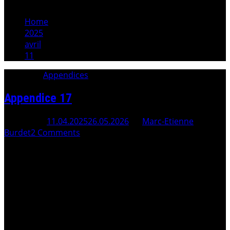
Home
2025
avril
11
Category:
Appendices
Appendice 17
Posted On
11.04.2025
26.05.2026
By
Marc-Etienne
Burdet
2 Comments