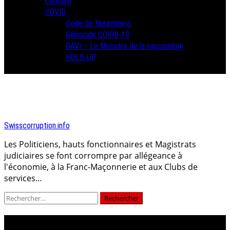
Censure
COVID
Code de Nuremberg
Génocide COVID-19
GAVI – Le Monstre de la vaccination
HOLD-UP
Swisscorruption.info
Les Politiciens, hauts fonctionnaires et Magistrats
judiciaires se font corrompre par allégeance à
l'économie, à la Franc-Maçonnerie et aux Clubs de
services…
Rechercher :
Jour :
11 avril 2025