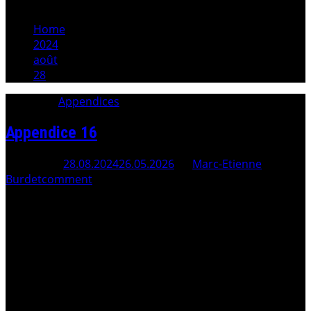
Home
2024
août
28
Category:
Appendices
Appendice 16
Posted On
28.08.2024
26.05.2026
By
Marc-Etienne
Burdet
comment