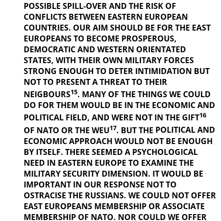
POSSIBLE SPILL-OVER AND THE RISK OF
CONFLICTS BETWEEN EASTERN EUROPEAN
COUNTRIES. OUR AIM SHOULD BE FOR THE EAST
EUROPEANS TO BECOME PROSPEROUS,
DEMOCRATIC AND WESTERN ORIENTATED
STATES, WITH THEIR OWN MILITARY FORCES
STRONG ENOUGH TO DETER INTIMIDATION BUT
NOT TO PRESENT A THREAT TO THEIR
15
NEIGBOURS
. MANY OF THE THINGS
WE COULD
DO FOR THEM WOULD BE IN THE ECONOMIC AND
16
POLITICAL
FIELD, AND WERE NOT IN THE GIFT
17
OF NATO OR THE WEU
. BUT THE
POLITICAL AND
ECONOMIC APPROACH WOULD NOT BE ENOUGH
BY ITSELF. THERE SEEMED A PSYCHOLOGICAL
NEED IN EASTERN EUROPE TO EXAMINE THE
MILITARY SECURITY DIMENSION. IT WOULD BE
IMPORTANT IN OUR
RESPONSE NOT TO
OSTRACISE THE RUSSIANS. WE COULD NOT OFFER
EAST EUROPEANS MEMBERSHIP OR ASSOCIATE
MEMBERSHIP OF NATO. NOR COULD WE OFFER