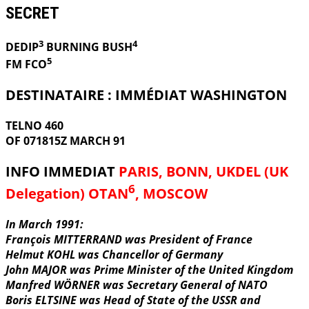
SECRET
3
4
DEDIP
BURNING
BUSH
5
FM FCO
DESTINATAIRE : IMMÉDIAT WASHINGTON
TELNO 460
OF 071815Z MARCH 91
INFO IMMEDIAT
PARIS, BONN, UKDEL (UK
6
Delegation) OTAN
, MOSCOW
In March 1991:
François MITTERRAND was President of France
Helmut KOHL was Chancellor of Germany
John MAJOR was Prime Minister of the United Kingdom
Manfred WÖRNER was Secretary General of NATO
Boris ELTSINE was Head of State of the USSR and