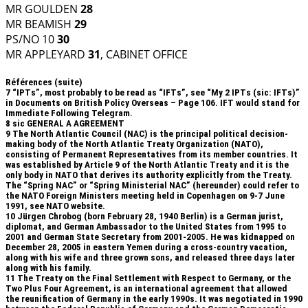
MR GOULDEN
28
MR BEAMISH
29
PS/NO 10
30
MR APPLEYARD
31
, CABINET OFFICE
Références (suite)
7
“IPTs”, most probably to be read as “IFTs”, see “My 2 IPTs (sic: IFTs)”
in Documents on British Policy Overseas – Page 106. IFT would stand for
Immediate Following Telegram.
8
sic GENERAL A AGREEMENT
9
The North Atlantic Council (NAC) is the principal political decision-
making body of the North Atlantic Treaty Organization (NATO),
consisting of Permanent Representatives from its member countries. It
was established by Article 9 of the North Atlantic Treaty and it is the
only body in NATO that derives its authority explicitly from the Treaty.
The “Spring NAC” or “Spring Ministerial NAC” (hereunder) could refer to
the NATO Foreign Ministers meeting held in Copenhagen on 9-7 June
1991, see NATO website.
10
Jürgen Chrobog (born February 28, 1940 Berlin) is a German jurist,
diplomat, and German Ambassador to the United States from 1995 to
2001 and German State Secretary from 2001-2005. He was kidnapped on
December 28, 2005 in eastern Yemen during a cross-country vacation,
along with his wife and three grown sons, and released three days later
along with his family.
11
The Treaty on the Final Settlement with Respect to Germany, or the
Two Plus Four Agreement, is an international agreement that allowed
the reunification of Germany in the early 1990s. It was negotiated in 1990