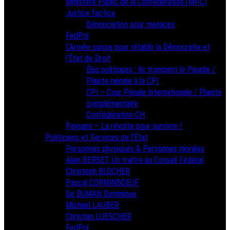
Ministère Public de la Confédération (MPC)
Justice factice
Dénonciation pour menaces
FedPol
L’Armée suisse pour rétablir la Démocratie et
l’État de Droit
Élus politiques : Ils trompent le Peuple /
Plainte pénale à la CPI
CPI – Cour Pénale Internationale / Plainte
complémentaire
Confédération-CH
Paysans – La révolte pour survivre !
Politiciens et Services de l’État
Personnes physiques & Personnes morales
Alain BERSET, Un traître au Conseil Fédéral
Christoph BLOCHER
Pascal CORMINBOEUF
De BUMAN Dominique
Michael LAUBER
Christian LUESCHER
FedPol