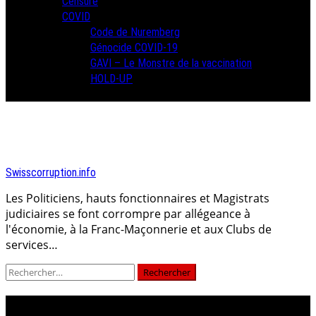
Censure
COVID
Code de Nuremberg
Génocide COVID-19
GAVI – Le Monstre de la vaccination
HOLD-UP
Swisscorruption.info
Les Politiciens, hauts fonctionnaires et Magistrats
judiciaires se font corrompre par allégeance à
l'économie, à la Franc-Maçonnerie et aux Clubs de
services…
Rechercher :
Jour :
28 août 2024