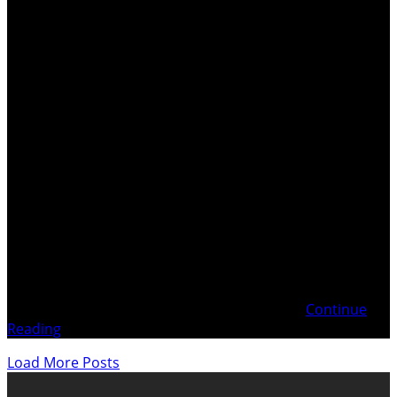
. BEN LADEN (ou BUSH et la CIA) dans les attentats du 11
septembre 2001 . Utilisation du réseau bancaire du
terrorisme par les commanditaires du complot pour que
FERRAYÉ ne puisse plus retracer les comptes .
Implication de : Autorités genevoisesPouvoir judiciaire
genevoisGouvernement françaisGouvernement des
USAGouvernement Koweitien Appendice 3 –
Continue
Reading
Load More Posts