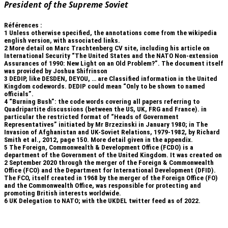
President of the Supreme Soviet
Références :
1
Unless otherwise specified, the annotations come from the wikipedia
english version, with associated links.
2
More detail on Marc Trachtenberg CV site, including his article on
International Security “The United States and the NATO Non-extension
Assurances of 1990: New Light on an Old Problem?”. The document itself
was provided by Joshua Shifrinson
3
DEDIP, like DESDEN, DEYOU, … are Classified information in the United
Kingdom codewords. DEDIP could mean “Only to be shown to named
officials”.
4
“Burning Bush”: the code words covering all papers referring to
Quadripartite discussions (between the US, UK, FRG and France). in
particular the restricted format of “Heads of Government
Representatives” initiated by Mr Brzezinski in January 1980; in The
Invasion of Afghanistan and UK-Soviet Relations, 1979-1982, by Richard
Smith et al., 2012, page 150. More detail given in the appendix.
5
The Foreign, Commonwealth & Development Office (FCDO) is a
department of the Government of the United Kingdom. It was created on
2 September 2020 through the merger of the Foreign & Commonwealth
Office (FCO) and the Department for International Development (DFID).
The FCO, itself created in 1968 by the merger of the Foreign Office (FO)
and the Commonwealth Office, was responsible for protecting and
promoting British interests worldwide.
6
UK Delegation to NATO; with the UKDEL twitter feed as of 2022.
.