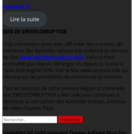
Appendice 17
Lire la suite
QUID DE SWISSCORRUPTION
Trop corrompus pour oser affronter leurs crimes, les
membres des Autorités suisses ont ordonné la censure
du Site
www.worldcorruption.info
. Celui-ci n’est
accessible que depuis l’étranger ou depuis la Suisse à
l’aide d’un logiciel VPN. Voir le Site www.censure.info qui
informe sur les possibilités de contourner la censure.
C’est en fonction de cette censure illégale et criminelle
que SWISSCORRUPTION a été créé pour continuer à
dénoncer la corruption des Autorités suisses, à l’instar
de celles d’autres Pays.
Rechercher :
Copyright All right reserved
Theme: Infinity Blog Pro