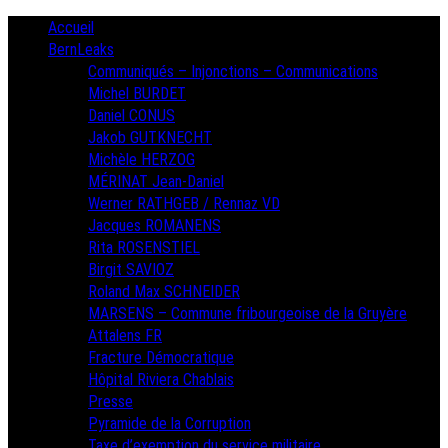
Skip
Primary
Accueil
Menu
to
BernLeaks
content
Communiqués – Injonctions – Communications
Michel BURDET
Daniel CONUS
Jakob GUTKNECHT
Michèle HERZOG
MÉRINAT Jean-Daniel
Werner RATHGEB / Rennaz VD
Jacques ROMANENS
Rita ROSENSTIEL
Birgit SAVIOZ
Roland Max SCHNEIDER
MARSENS – Commune fribourgeoise de la Gruyère
Attalens FR
Fracture Démocratique
Hôpital Riviera Chablais
Presse
Pyramide de la Corruption
Taxe d’exemption du service militaire