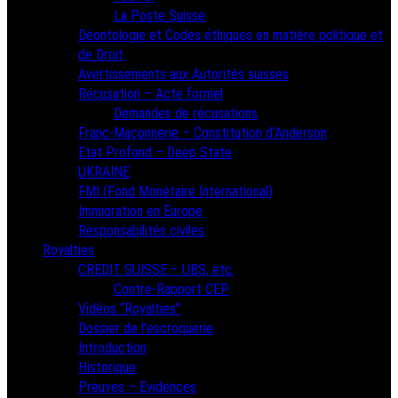
La Poste Suisse
Déontologie et Codes éthiques en matière politique et
de Droit
Avertissements aux Autorités suisses
Récusation – Acte formel
Demandes de récusations
Franc-Maçonnerie – Constitution d’Anderson
Etat Profond – Deep State
UKRAINE
FMI (Fond Monétaire International)
Immigration en Europe
Responsabilités civiles
Royalties
CREDIT SUISSE – UBS, etc.
Contre-Rapport CEP
Vidéos “Royalties”
Dossier de l’escroquerie
Introduction
Historique
Preuves – Evidences