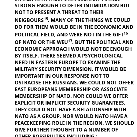
STRONG ENOUGH TO DETER INTIMIDATION BUT
NOT TO PRESENT A THREAT TO THEIR
15
NEIGBOURS
. MANY OF THE THINGS
WE COULD
DO FOR THEM WOULD BE IN THE ECONOMIC AND
16
POLITICAL
FIELD, AND WERE NOT IN THE GIFT
17
OF NATO OR THE WEU
. BUT THE
POLITICAL AND
ECONOMIC APPROACH WOULD NOT BE ENOUGH
BY ITSELF. THERE SEEMED A PSYCHOLOGICAL
NEED IN EASTERN EUROPE TO EXAMINE THE
MILITARY SECURITY DIMENSION. IT WOULD BE
IMPORTANT IN OUR
RESPONSE NOT TO
OSTRACISE THE RUSSIANS. WE COULD NOT OFFER
EAST EUROPEANS MEMBERSHIP OR ASSOCIATE
MEMBERSHIP OF NATO. NOR COULD WE OFFER
EXPLICIT OR IMPLICIT SECURITY GUARANTEES.
THEY COULD NOT HAVE A RELATIONSHIP WITH
NATO AS A GROUP. NOR WOULD NATO HAVE A
PEACEKEEPING ROLE IN THE REGION. WE SHOULD
GIVE FURTHER
THOUGHT TO A NUMBER OF
OTHER POSSIBILITIES INCLUDING :