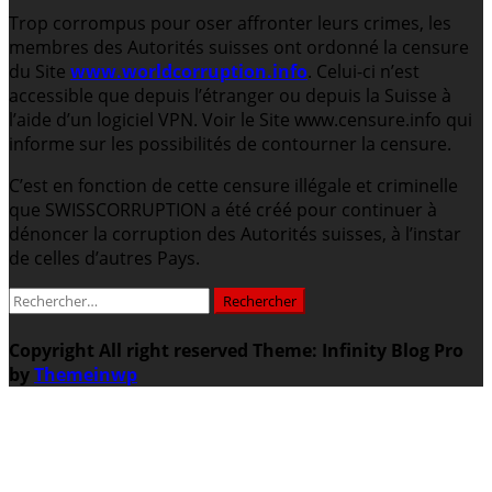
Trop corrompus pour oser affronter leurs crimes, les
membres des Autorités suisses ont ordonné la censure
du Site
www.worldcorruption.info
. Celui-ci n’est
accessible que depuis l’étranger ou depuis la Suisse à
l’aide d’un logiciel VPN. Voir le Site www.censure.info qui
informe sur les possibilités de contourner la censure.
C’est en fonction de cette censure illégale et criminelle
que SWISSCORRUPTION a été créé pour continuer à
dénoncer la corruption des Autorités suisses, à l’instar
de celles d’autres Pays.
Rechercher :
Copyright All right reserved
Theme: Infinity Blog Pro
by
Themeinwp
.