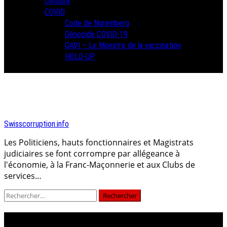
Censure
COVID
Code de Nuremberg
Génocide COVID-19
GAVI – Le Monstre de la vaccination
HOLD-UP
Swisscorruption.info
Les Politiciens, hauts fonctionnaires et Magistrats
judiciaires se font corrompre par allégeance à
l'économie, à la Franc-Maçonnerie et aux Clubs de
services…
Rechercher :
Mois :
novembre 2020