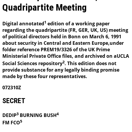
Quadripartite Meeting
1
Digital annotated
edition of a working paper
regarding the quadripartite (FR, GER, UK, US) meeting
of political directors held in Bonn on March 6, 1991
about security in Central and Eastern Europe,under
folder reference PREM19/3326 of the UK Prime
Ministerial Private Office files, and archived on aUCLA
2
Social Sciences repository
. This edition does not
provide substance for any legally binding promise
made by these four representatives.
072310Z
SECRET
3
4
DEDIP
BURNING
BUSH
5
FM FCO