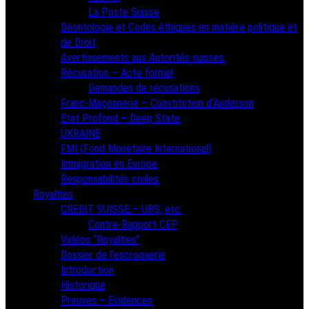
La Poste Suisse
Déontologie et Codes éthiques en matière politique et
de Droit
Avertissements aux Autorités suisses
Récusation – Acte formel
Demandes de récusations
Franc-Maçonnerie – Constitution d’Anderson
Etat Profond – Deep State
UKRAINE
FMI (Fond Monétaire International)
Immigration en Europe
Responsabilités civiles
Royalties
CREDIT SUISSE – UBS, etc.
Contre-Rapport CEP
Vidéos “Royalties”
Dossier de l’escroquerie
Introduction
Historique
Preuves – Evidences