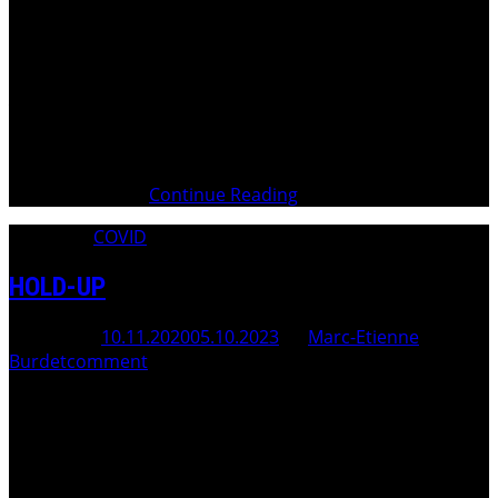
l’index Plainte pénale contre la Presse suisse et les
Autorités gouvernementales suisses. Marc-Etienne
Burdet
________________ le 17 novembre 2020 Ministère Public de
la Confédération HelvétiqueGuisanplatz 1CH-3003 Bern
Plainte Pénale et mesures provisionnelles d’extrême
urgence contre Mme Simonetta SOMMARUGA,
Présidente de la
Continue Reading
Category:
COVID
HOLD-UP
Posted On
10.11.2020
05.10.2023
By
Marc-Etienne
Burdet
comment