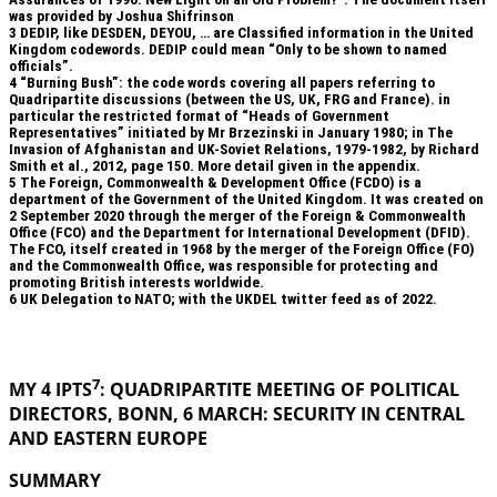
was provided by Joshua Shifrinson
3
DEDIP, like DESDEN, DEYOU, … are Classified information in the United
Kingdom codewords. DEDIP could mean “Only to be shown to named
officials”.
4
“Burning Bush”: the code words covering all papers referring to
Quadripartite discussions (between the US, UK, FRG and France). in
particular the restricted format of “Heads of Government
Representatives” initiated by Mr Brzezinski in January 1980; in The
Invasion of Afghanistan and UK-Soviet Relations, 1979-1982, by Richard
Smith et al., 2012, page 150. More detail given in the appendix.
5
The Foreign, Commonwealth & Development Office (FCDO) is a
department of the Government of the United Kingdom. It was created on
2 September 2020 through the merger of the Foreign & Commonwealth
Office (FCO) and the Department for International Development (DFID).
The FCO, itself created in 1968 by the merger of the Foreign Office (FO)
and the Commonwealth Office, was responsible for protecting and
promoting British interests worldwide.
6
UK Delegation to NATO; with the UKDEL twitter feed as of 2022.
.
7
MY 4 IPTS
: QUADRIPARTITE MEETING OF POLITICAL
DIRECTORS, BONN, 6 MARCH: SECURITY IN
CENTRAL
AND EASTERN EUROPE
SUMMARY