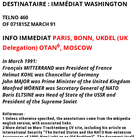
DESTINATAIRE : IMMÉDIAT WASHINGTON
TELNO 460
OF 071815Z MARCH 91
INFO IMMEDIAT
PARIS, BONN, UKDEL (UK
6
Delegation) OTAN
, MOSCOW
In March 1991:
François MITTERRAND was President of France
Helmut KOHL was Chancellor of Germany
John MAJOR was Prime Minister of the United Kingdom
Manfred WÖRNER was Secretary General of NATO
Boris ELTSINE was Head of State of the USSR and
President of the Supreme Soviet
Références :
1
Unless otherwise specified, the annotations come from the wikipedia
english version, with associated links.
2
More detail on Marc Trachtenberg CV site, including his article on
International Security “The United States and the NATO Non-extension
Assurances of 1990: New Light on an Old Problem?”. The document itself