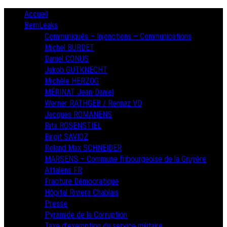
Skip
Primary
Accueil
Menu
to
BernLeaks
content
Communiqués – Injonctions – Communications
Michel BURDET
Daniel CONUS
Jakob GUTKNECHT
Michèle HERZOG
MÉRINAT Jean-Daniel
Werner RATHGEB / Rennaz VD
Jacques ROMANENS
Rita ROSENSTIEL
Birgit SAVIOZ
Roland Max SCHNEIDER
MARSENS – Commune fribourgeoise de la Gruyère
Attalens FR
Fracture Démocratique
Hôpital Riviera Chablais
Presse
Pyramide de la Corruption
Taxe d’exemption du service militaire