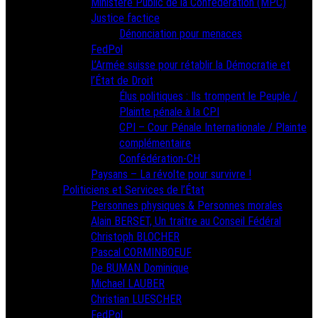
Ministère Public de la Confédération (MPC)
Justice factice
Dénonciation pour menaces
FedPol
L’Armée suisse pour rétablir la Démocratie et
l’État de Droit
Élus politiques : Ils trompent le Peuple /
Plainte pénale à la CPI
CPI – Cour Pénale Internationale / Plainte
complémentaire
Confédération-CH
Paysans – La révolte pour survivre !
Politiciens et Services de l’État
Personnes physiques & Personnes morales
Alain BERSET, Un traître au Conseil Fédéral
Christoph BLOCHER
Pascal CORMINBOEUF
De BUMAN Dominique
Michael LAUBER
Christian LUESCHER
FedPol