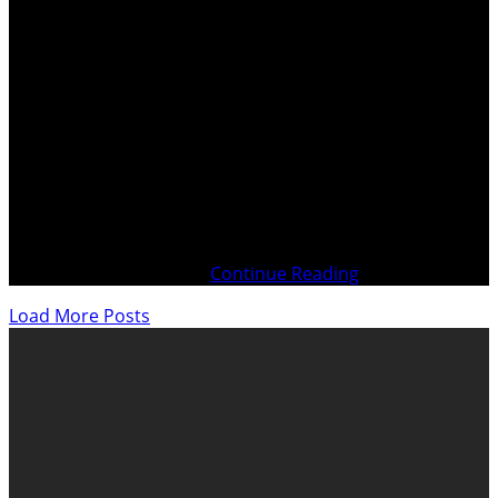
Translate this article Fourni par Traduction COVID-19
Maintenir notre confiance dans nos Gouvernements
serait suicidaire. Nous serions alors assurément en
danger ! Nous le sommes certainement déjà… Si vous
souhaitez garantir un avenir à vos enfants, vous devez
absolument voir ce film documentaire. L’heure est grave,
nous devons tous nous
Continue Reading
Load More Posts