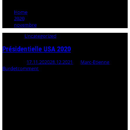
Home
2020
novembre
Category:
Uncategorized
Présidentielle USA 2020
Posted On
17.11.2020
28.12.2021
By
Marc-Etienne
Burdet
comment
Translate this article Fourni par Traduction Retour à