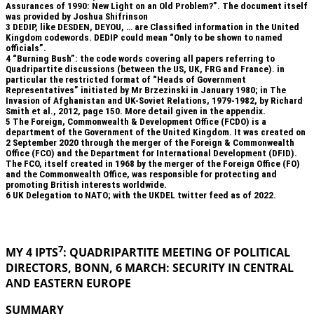
Assurances of 1990: New Light on an Old Problem?”. The document itself
was provided by Joshua Shifrinson
3
DEDIP, like DESDEN, DEYOU, … are Classified information in the United
Kingdom codewords. DEDIP could mean “Only to be shown to named
officials”.
4
“Burning Bush”: the code words covering all papers referring to
Quadripartite discussions (between the US, UK, FRG and France). in
particular the restricted format of “Heads of Government
Representatives” initiated by Mr Brzezinski in January 1980; in The
Invasion of Afghanistan and UK-Soviet Relations, 1979-1982, by Richard
Smith et al., 2012, page 150. More detail given in the appendix.
5
The Foreign, Commonwealth & Development Office (FCDO) is a
department of the Government of the United Kingdom. It was created on
2 September 2020 through the merger of the Foreign & Commonwealth
Office (FCO) and the Department for International Development (DFID).
The FCO, itself created in 1968 by the merger of the Foreign Office (FO)
and the Commonwealth Office, was responsible for protecting and
promoting British interests worldwide.
6
UK Delegation to NATO; with the UKDEL twitter feed as of 2022.
.
7
MY 4 IPTS
: QUADRIPARTITE MEETING OF POLITICAL
DIRECTORS, BONN, 6 MARCH: SECURITY IN
CENTRAL
AND EASTERN EUROPE
SUMMARY