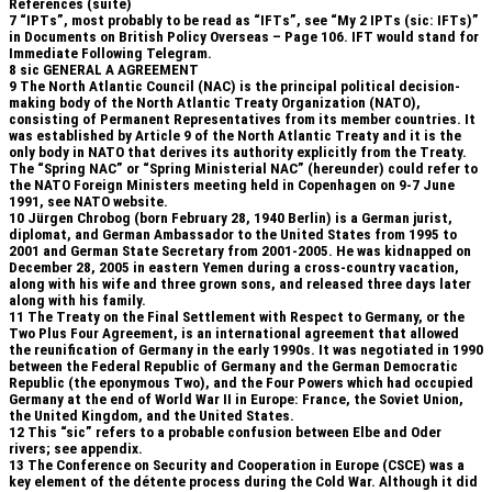
Références (suite)
7
“IPTs”, most probably to be read as “IFTs”, see “My 2 IPTs (sic: IFTs)”
in Documents on British Policy Overseas – Page 106. IFT would stand for
Immediate Following Telegram.
8
sic GENERAL A AGREEMENT
9
The North Atlantic Council (NAC) is the principal political decision-
making body of the North Atlantic Treaty Organization (NATO),
consisting of Permanent Representatives from its member countries. It
was established by Article 9 of the North Atlantic Treaty and it is the
only body in NATO that derives its authority explicitly from the Treaty.
The “Spring NAC” or “Spring Ministerial NAC” (hereunder) could refer to
the NATO Foreign Ministers meeting held in Copenhagen on 9-7 June
1991, see NATO website.
10
Jürgen Chrobog (born February 28, 1940 Berlin) is a German jurist,
diplomat, and German Ambassador to the United States from 1995 to
2001 and German State Secretary from 2001-2005. He was kidnapped on
December 28, 2005 in eastern Yemen during a cross-country vacation,
along with his wife and three grown sons, and released three days later
along with his family.
11
The Treaty on the Final Settlement with Respect to Germany, or the
Two Plus Four Agreement, is an international agreement that allowed
the reunification of Germany in the early 1990s. It was negotiated in 1990
between the Federal Republic of Germany and the German Democratic
Republic (the eponymous Two), and the Four Powers which had occupied
Germany at the end of World War II in Europe: France, the Soviet Union,
the United Kingdom, and the United States.
12
This “sic” refers to a probable confusion between Elbe and Oder
rivers; see appendix.
13
The Conference on Security and Cooperation in Europe (CSCE) was a
key element of the détente process during the Cold War. Although it did