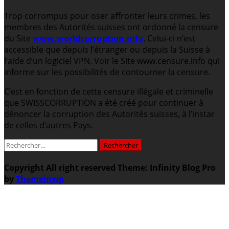
Trop corrompus pour oser affronter leurs crimes, les
membres des Autorités suisses ont ordonné la censure
du Site
www.worldcorruption.info
. Celui-ci n’est
accessible que depuis l’étranger ou depuis la Suisse à
l’aide d’un logiciel VPN. Voir le Site www.censure.info qui
informe sur les possibilités de contourner la censure.
C’est en fonction de cette censure illégale et criminelle
que SWISSCORRUPTION a été créé pour continuer à
dénoncer la corruption des Autorités suisses, à l’instar
de celles d’autres Pays.
Rechercher :
Copyright All right reserved
Theme: Infinity Blog Pro
by
Themeinwp
.