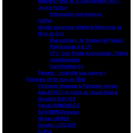
Ministère Public de la Confédération (MPC)
Justice factice
Dénonciation pour menaces
FedPol
L’Armée suisse pour rétablir la Démocratie et
l’État de Droit
Élus politiques : Ils trompent le Peuple /
Plainte pénale à la CPI
CPI – Cour Pénale Internationale / Plainte
complémentaire
Confédération-CH
Paysans – La révolte pour survivre !
Politiciens et Services de l’État
Personnes physiques & Personnes morales
Alain BERSET, Un traître au Conseil Fédéral
Christoph BLOCHER
Pascal CORMINBOEUF
De BUMAN Dominique
Michael LAUBER
Christian LUESCHER
FedPol