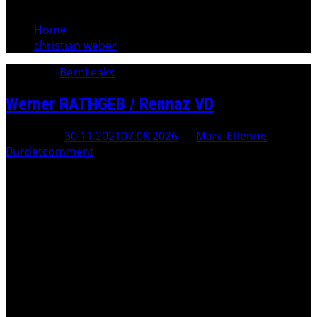
Home
christian weber
Category:
BernLeaks
Werner RATHGEB / Rennaz VD
Posted On
30.11.2021
07.08.2026
By
Marc-Etienne
Burdet
comment