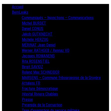
Skip
Primary
Accueil
Menu
to
BernLeaks
content
Communiqués – Injonctions – Communications
Michel BURDET
Daniel CONUS
Jakob GUTKNECHT
Michèle HERZOG
MÉRINAT Jean-Daniel
Werner RATHGEB / Rennaz VD
Jacques ROMANENS
Rita ROSENSTIEL
Birgit SAVIOZ
Roland Max SCHNEIDER
MARSENS – Commune fribourgeoise de la Gruyère
Attalens FR
Fracture Démocratique
Hôpital Riviera Chablais
Presse
Pyramide de la Corruption
Taxe d’exemption du service militaire