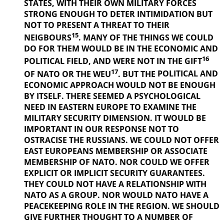
STATES, WITH THEIR OWN MILITARY FORCES
STRONG ENOUGH TO DETER INTIMIDATION BUT
NOT TO PRESENT A THREAT TO THEIR
15
NEIGBOURS
. MANY OF THE THINGS
WE COULD
DO FOR THEM WOULD BE IN THE ECONOMIC AND
16
POLITICAL
FIELD, AND WERE NOT IN THE GIFT
17
OF NATO OR THE WEU
. BUT THE
POLITICAL AND
ECONOMIC APPROACH WOULD NOT BE ENOUGH
BY ITSELF. THERE SEEMED A PSYCHOLOGICAL
NEED IN EASTERN EUROPE TO EXAMINE THE
MILITARY SECURITY DIMENSION. IT WOULD BE
IMPORTANT IN OUR
RESPONSE NOT TO
OSTRACISE THE RUSSIANS. WE COULD NOT OFFER
EAST EUROPEANS MEMBERSHIP OR ASSOCIATE
MEMBERSHIP OF NATO. NOR COULD WE OFFER
EXPLICIT OR IMPLICIT SECURITY GUARANTEES.
THEY COULD NOT HAVE A RELATIONSHIP WITH
NATO AS A GROUP. NOR WOULD NATO HAVE A
PEACEKEEPING ROLE IN THE REGION. WE SHOULD
GIVE FURTHER
THOUGHT TO A NUMBER OF