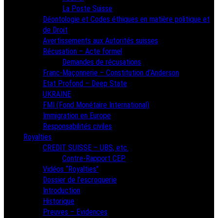
La Poste Suisse
Déontologie et Codes éthiques en matière politique et
de Droit
Avertissements aux Autorités suisses
Récusation – Acte formel
Demandes de récusations
Franc-Maçonnerie – Constitution d’Anderson
Etat Profond – Deep State
UKRAINE
FMI (Fond Monétaire International)
Immigration en Europe
Responsabilités civiles
Royalties
CREDIT SUISSE – UBS, etc.
Contre-Rapport CEP
Vidéos “Royalties”
Dossier de l’escroquerie
Introduction
Historique
Preuves – Evidences