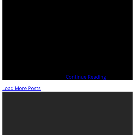
. Diaporama – Contagion BIO par épandages
phytosanitaires par des drones à Fully VS . . Censure par
l’État de Vaud Sur ordre du Tribunal d’Arrondissement
de LausannePrésidé par Mme la Juge Christelle
GROSJEANLe Présent blog est partiellement censuré !
Demande de Mesures provisionnelles du 8 mai
2024Citation à comparaître
Continue Reading
Load More Posts