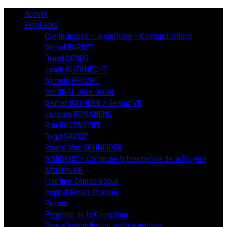
Skip
Primary
Accueil
Menu
to
BernLeaks
content
Communiqués – Injonctions – Communications
Michel BURDET
Daniel CONUS
Jakob GUTKNECHT
Michèle HERZOG
MÉRINAT Jean-Daniel
Werner RATHGEB / Rennaz VD
Jacques ROMANENS
Rita ROSENSTIEL
Birgit SAVIOZ
Roland Max SCHNEIDER
MARSENS – Commune fribourgeoise de la Gruyère
Attalens FR
Fracture Démocratique
Hôpital Riviera Chablais
Presse
Pyramide de la Corruption
Taxe d’exemption du service militaire