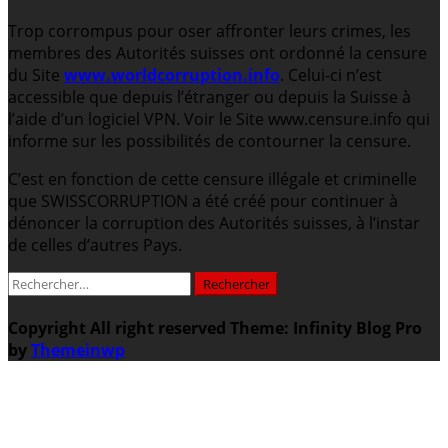
Trop corrompus pour oser affronter leurs crimes, les
membres des Autorités suisses ont ordonné la censure
du Site
www.worldcorruption.info
. Celui-ci n’est
accessible que depuis l’étranger ou depuis la Suisse à
l’aide d’un logiciel VPN. Voir le Site www.censure.info qui
informe sur les possibilités de contourner la censure.
C’est en fonction de cette censure illégale et criminelle
que SWISSCORRUPTION a été créé pour continuer à
dénoncer la corruption des Autorités suisses, à l’instar
de celles d’autres Pays.
Rechercher :
Copyright All right reserved
Theme: Infinity Blog Pro
by
Themeinwp
.