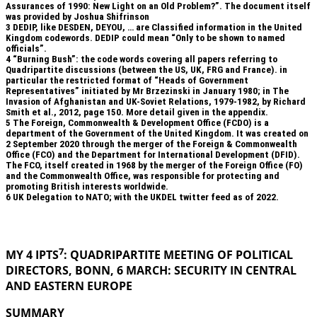
Assurances of 1990: New Light on an Old Problem?”. The document itself
was provided by Joshua Shifrinson
3
DEDIP, like DESDEN, DEYOU, … are Classified information in the United
Kingdom codewords. DEDIP could mean “Only to be shown to named
officials”.
4
“Burning Bush”: the code words covering all papers referring to
Quadripartite discussions (between the US, UK, FRG and France). in
particular the restricted format of “Heads of Government
Representatives” initiated by Mr Brzezinski in January 1980; in The
Invasion of Afghanistan and UK-Soviet Relations, 1979-1982, by Richard
Smith et al., 2012, page 150. More detail given in the appendix.
5
The Foreign, Commonwealth & Development Office (FCDO) is a
department of the Government of the United Kingdom. It was created on
2 September 2020 through the merger of the Foreign & Commonwealth
Office (FCO) and the Department for International Development (DFID).
The FCO, itself created in 1968 by the merger of the Foreign Office (FO)
and the Commonwealth Office, was responsible for protecting and
promoting British interests worldwide.
6
UK Delegation to NATO; with the UKDEL twitter feed as of 2022.
.
7
MY 4 IPTS
: QUADRIPARTITE MEETING OF POLITICAL
DIRECTORS, BONN, 6 MARCH: SECURITY IN
CENTRAL
AND EASTERN EUROPE
SUMMARY