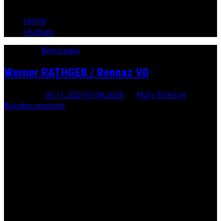
Home
chablais
Category:
BernLeaks
Werner RATHGEB / Rennaz VD
Posted On
30.11.2021
07.08.2026
By
Marc-Etienne
Burdet
comment