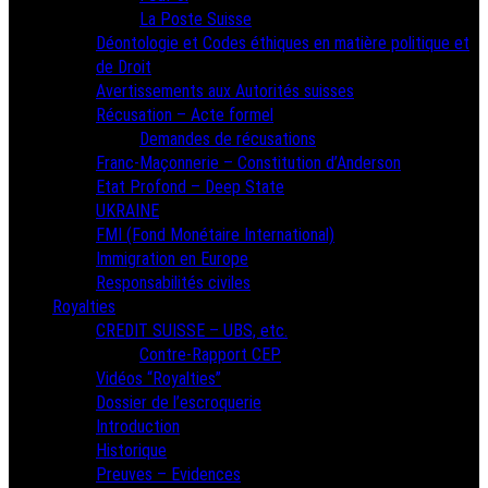
La Poste Suisse
Déontologie et Codes éthiques en matière politique et
de Droit
Avertissements aux Autorités suisses
Récusation – Acte formel
Demandes de récusations
Franc-Maçonnerie – Constitution d’Anderson
Etat Profond – Deep State
UKRAINE
FMI (Fond Monétaire International)
Immigration en Europe
Responsabilités civiles
Royalties
CREDIT SUISSE – UBS, etc.
Contre-Rapport CEP
Vidéos “Royalties”
Dossier de l’escroquerie
Introduction
Historique
Preuves – Evidences