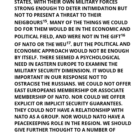
STATES, WITH THEIR OWN MILITARY FORCES
STRONG ENOUGH TO DETER INTIMIDATION BUT
NOT TO PRESENT A THREAT TO THEIR
15
NEIGBOURS
. MANY OF THE THINGS
WE COULD
DO FOR THEM WOULD BE IN THE ECONOMIC AND
16
POLITICAL
FIELD, AND WERE NOT IN THE GIFT
17
OF NATO OR THE WEU
. BUT THE
POLITICAL AND
ECONOMIC APPROACH WOULD NOT BE ENOUGH
BY ITSELF. THERE SEEMED A PSYCHOLOGICAL
NEED IN EASTERN EUROPE TO EXAMINE THE
MILITARY SECURITY DIMENSION. IT WOULD BE
IMPORTANT IN OUR
RESPONSE NOT TO
OSTRACISE THE RUSSIANS. WE COULD NOT OFFER
EAST EUROPEANS MEMBERSHIP OR ASSOCIATE
MEMBERSHIP OF NATO. NOR COULD WE OFFER
EXPLICIT OR IMPLICIT SECURITY GUARANTEES.
THEY COULD NOT HAVE A RELATIONSHIP WITH
NATO AS A GROUP. NOR WOULD NATO HAVE A
PEACEKEEPING ROLE IN THE REGION. WE SHOULD
GIVE FURTHER
THOUGHT TO A NUMBER OF