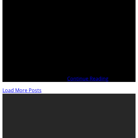
. Diaporama – Contagion BIO par épandages
phytosanitaires par des drones à Fully VS . . Censure par
l’État de Vaud Sur ordre du Tribunal d’Arrondissement
de LausannePrésidé par Mme la Juge Christelle
GROSJEANLe Présent blog est partiellement censuré !
Demande de Mesures provisionnelles du 8 mai
2024Citation à comparaître
Continue Reading
Load More Posts