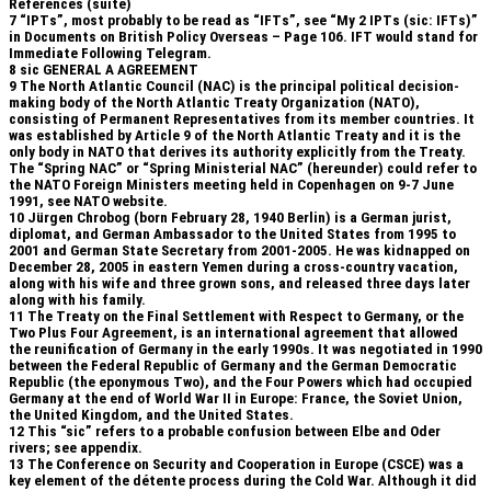
Références (suite)
7
“IPTs”, most probably to be read as “IFTs”, see “My 2 IPTs (sic: IFTs)”
in Documents on British Policy Overseas – Page 106. IFT would stand for
Immediate Following Telegram.
8
sic GENERAL A AGREEMENT
9
The North Atlantic Council (NAC) is the principal political decision-
making body of the North Atlantic Treaty Organization (NATO),
consisting of Permanent Representatives from its member countries. It
was established by Article 9 of the North Atlantic Treaty and it is the
only body in NATO that derives its authority explicitly from the Treaty.
The “Spring NAC” or “Spring Ministerial NAC” (hereunder) could refer to
the NATO Foreign Ministers meeting held in Copenhagen on 9-7 June
1991, see NATO website.
10
Jürgen Chrobog (born February 28, 1940 Berlin) is a German jurist,
diplomat, and German Ambassador to the United States from 1995 to
2001 and German State Secretary from 2001-2005. He was kidnapped on
December 28, 2005 in eastern Yemen during a cross-country vacation,
along with his wife and three grown sons, and released three days later
along with his family.
11
The Treaty on the Final Settlement with Respect to Germany, or the
Two Plus Four Agreement, is an international agreement that allowed
the reunification of Germany in the early 1990s. It was negotiated in 1990
between the Federal Republic of Germany and the German Democratic
Republic (the eponymous Two), and the Four Powers which had occupied
Germany at the end of World War II in Europe: France, the Soviet Union,
the United Kingdom, and the United States.
12
This “sic” refers to a probable confusion between Elbe and Oder
rivers; see appendix.
13
The Conference on Security and Cooperation in Europe (CSCE) was a
key element of the détente process during the Cold War. Although it did