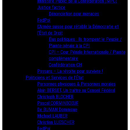
Ministère Public de la Confédération (MPC)
Justice factice
Dénonciation pour menaces
FedPol
L’Armée suisse pour rétablir la Démocratie et
l’État de Droit
Élus politiques : Ils trompent le Peuple /
Plainte pénale à la CPI
CPI – Cour Pénale Internationale / Plainte
complémentaire
Confédération-CH
Paysans – La révolte pour survivre !
Politiciens et Services de l’État
Personnes physiques & Personnes morales
Alain BERSET, Un traître au Conseil Fédéral
Christoph BLOCHER
Pascal CORMINBOEUF
De BUMAN Dominique
Michael LAUBER
Christian LUESCHER
FedPol