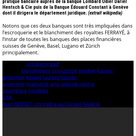
pratique bancaire auprès de la banque Lombard Odier Darier
Hentsch & Cie puis de la Banque Édouard Constant à Genève
dont il dirigera le département juridique.
(extrait wikipedia)
Notons que ces deux banques sont très impliquées dans
l’escroquerie et le blanchiment des royalties FERRAYÉ, à
l’instar de toutes les banques des places financières
suisses de Genève, Basel, Lugano et Zürich
principalement.
Category:
Uncategorized
Tagged:
blanchiment
/
corruption
/
genève
/
kasper-
ansermet
/
koweit
/
laurent kasper-
ansermet
/
magistrat
/
onu
/
pétrole contre
nourriture
/
royalties
Navigation
Previous
USA
post:
Next
Alain BERSET, Un traître au Conseil Fédéral
de
post:
l’article