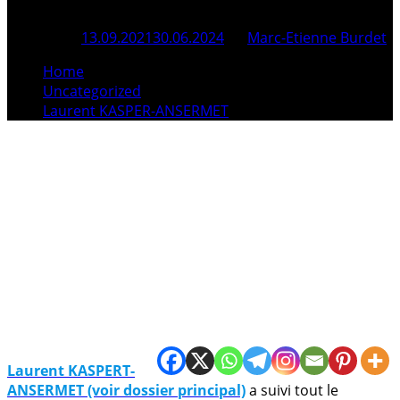
Posted On
13.09.2021
30.06.2024
By
Marc-Etienne Burdet
Home
Uncategorized
Laurent KASPER-ANSERMET
Laurent KASPERT-
ANSERMET (voir dossier principal)
a suivi tout le