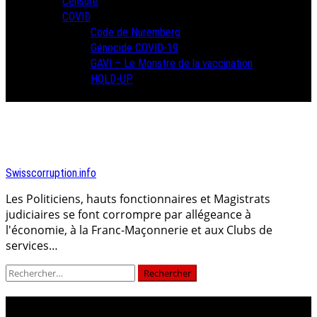
Censure
COVID
Code de Nuremberg
Génocide COVID-19
GAVI – Le Monstre de la vaccination
HOLD-UP
Swisscorruption.info
Les Politiciens, hauts fonctionnaires et Magistrats
judiciaires se font corrompre par allégeance à
l'économie, à la Franc-Maçonnerie et aux Clubs de
services…
Rechercher :
Laurent KASPER-ANSERMET