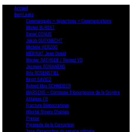
Skip
Primary
Accueil
Menu
to
BernLeaks
content
Communiqués – Injonctions – Communications
Michel BURDET
Daniel CONUS
Jakob GUTKNECHT
Michèle HERZOG
MÉRINAT Jean-Daniel
Werner RATHGEB / Rennaz VD
Jacques ROMANENS
Rita ROSENSTIEL
Birgit SAVIOZ
Roland Max SCHNEIDER
MARSENS – Commune fribourgeoise de la Gruyère
Attalens FR
Fracture Démocratique
Hôpital Riviera Chablais
Presse
Pyramide de la Corruption
Taxe d’exemption du service militaire