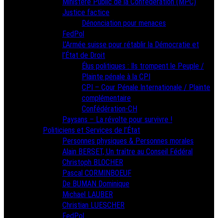
Ministère Public de la Confédération (MPC)
Justice factice
Dénonciation pour menaces
FedPol
L’Armée suisse pour rétablir la Démocratie et
l’État de Droit
Élus politiques : Ils trompent le Peuple /
Plainte pénale à la CPI
CPI – Cour Pénale Internationale / Plainte
complémentaire
Confédération-CH
Paysans – La révolte pour survivre !
Politiciens et Services de l’État
Personnes physiques & Personnes morales
Alain BERSET, Un traître au Conseil Fédéral
Christoph BLOCHER
Pascal CORMINBOEUF
De BUMAN Dominique
Michael LAUBER
Christian LUESCHER
FedPol