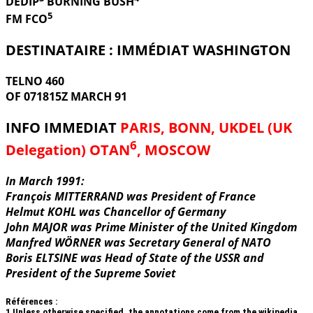
DEDIP
BURNING
BUSH
5
FM FCO
DESTINATAIRE : IMMÉDIAT WASHINGTON
TELNO 460
OF 071815Z MARCH 91
INFO IMMEDIAT
PARIS, BONN, UKDEL (UK
6
Delegation) OTAN
, MOSCOW
In March 1991:
François MITTERRAND was President of France
Helmut KOHL was Chancellor of Germany
John MAJOR was Prime Minister of the United Kingdom
Manfred WÖRNER was Secretary General of NATO
Boris ELTSINE was Head of State of the USSR and
President of the Supreme Soviet
Références :
1
Unless otherwise specified, the annotations come from the wikipedia