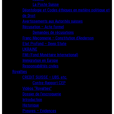
La Poste Suisse
Déontologie et Codes éthiques en matière politique et
de Droit
Avertissements aux Autorités suisses
Récusation – Acte formel
Demandes de récusations
Franc-Maçonnerie – Constitution d’Anderson
Etat Profond – Deep State
UKRAINE
FMI (Fond Monétaire International)
Immigration en Europe
Responsabilités civiles
Royalties
CREDIT SUISSE – UBS, etc.
Contre-Rapport CEP
Vidéos “Royalties”
Dossier de l’escroquerie
Introduction
Historique
Preuves – Evidences