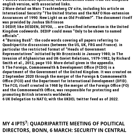
english version, with associated links.
2
More detail on Marc Trachtenberg CV site, including his article on
International Security “The United States and the NATO Non-extension
Assurances of 1990: New Light on an Old Problem?”. The document itself
was provided by Joshua Shifrinson
3
DEDIP, like DESDEN, DEYOU, … are Classified information in the United
Kingdom codewords. DEDIP could mean “Only to be shown to named
officials”.
4
“Burning Bush”: the code words covering all papers referring to
Quadripartite discussions (between the US, UK, FRG and France). in
particular the restricted format of “Heads of Government
Representatives” initiated by Mr Brzezinski in January 1980; in The
Invasion of Afghanistan and UK-Soviet Relations, 1979-1982, by Richard
Smith et al., 2012, page 150. More detail given in the appendix.
5
The Foreign, Commonwealth & Development Office (FCDO) is a
department of the Government of the United Kingdom. It was created on
2 September 2020 through the merger of the Foreign & Commonwealth
Office (FCO) and the Department for International Development (DFID).
The FCO, itself created in 1968 by the merger of the Foreign Office (FO)
and the Commonwealth Office, was responsible for protecting and
promoting British interests worldwide.
6
UK Delegation to NATO; with the UKDEL twitter feed as of 2022.
.
7
MY 4 IPTS
: QUADRIPARTITE MEETING OF POLITICAL
DIRECTORS, BONN, 6 MARCH: SECURITY IN
CENTRAL