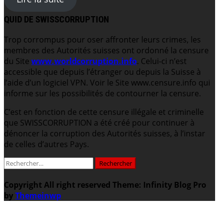
QUID DE SWISSCORRUPTION
Trop corrompus pour oser affronter leurs crimes, les
membres des Autorités suisses ont ordonné la censure
du Site
www.worldcorruption.info
. Celui-ci n’est
accessible que depuis l’étranger ou depuis la Suisse à
l’aide d’un logiciel VPN. Voir le Site www.censure.info qui
informe sur les possibilités de contourner la censure.
C’est en fonction de cette censure illégale et criminelle
que SWISSCORRUPTION a été créé pour continuer à
dénoncer la corruption des Autorités suisses, à l’instar
de celles d’autres Pays.
Rechercher :
Copyright All right reserved
Theme: Infinity Blog Pro
by
Themeinwp