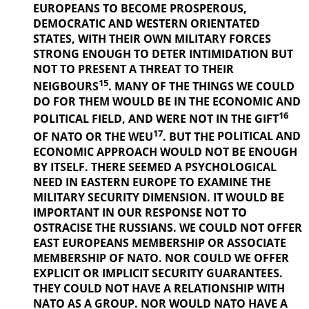
EUROPEANS TO BECOME PROSPEROUS,
DEMOCRATIC AND WESTERN ORIENTATED
STATES, WITH THEIR OWN MILITARY FORCES
STRONG ENOUGH TO DETER INTIMIDATION BUT
NOT TO PRESENT A THREAT TO THEIR
15
NEIGBOURS
. MANY OF THE THINGS
WE COULD
DO FOR THEM WOULD BE IN THE ECONOMIC AND
16
POLITICAL
FIELD, AND WERE NOT IN THE GIFT
17
OF NATO OR THE WEU
. BUT THE
POLITICAL AND
ECONOMIC APPROACH WOULD NOT BE ENOUGH
BY ITSELF. THERE SEEMED A PSYCHOLOGICAL
NEED IN EASTERN EUROPE TO EXAMINE THE
MILITARY SECURITY DIMENSION. IT WOULD BE
IMPORTANT IN OUR
RESPONSE NOT TO
OSTRACISE THE RUSSIANS. WE COULD NOT OFFER
EAST EUROPEANS MEMBERSHIP OR ASSOCIATE
MEMBERSHIP OF NATO. NOR COULD WE OFFER
EXPLICIT OR IMPLICIT SECURITY GUARANTEES.
THEY COULD NOT HAVE A RELATIONSHIP WITH
NATO AS A GROUP. NOR WOULD NATO HAVE A